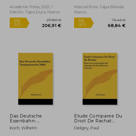
and Planning, Volume
(Derecho del
8) (en Inglés)
Transporte)
Academic Press, 2021, 1
Marcial Pons, Tapa Blanda,
Edición, Tapa Dura, Nuevo
Nuevo
52,55 €
76,51
5%
5%
dcto.
dcto.
49,92 €
72,69
Das Deutsche
Etude Comparee Du
Eisenbahn-
Droit De Rachat:
Transportrecht (1866)
Dans Les Concessions
Koch, Wilhelm
Deligny, Paul
(en Alemán)
De Chemins De Fer
D'Interet General: Et