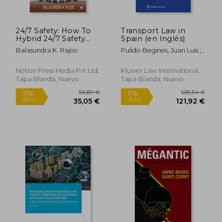
24/7 Safety: How To
Transport Law in
Hybrid 24/7 Safety
Spain (en Inglés)
Leadership Culture
Balasundra K. Rajoo
Pulido-Begines, Juan Luis ;
(en Inglés)
Petit-Lavall, Maria-Victoria
; Puetz, Achim
Notion Press Media Pvt Ltd,
Kluwer Law International,
Tapa Blanda, Nuevo
Tapa Blanda, Nuevo
69,64 €
36,67
5%
5%
dcto.
dcto.
66,16 €
34,84