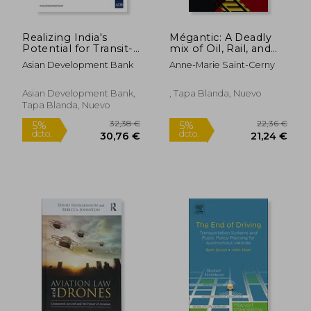
Realizing India's
Mégantic: A Deadly
Potential for Transit-
mix of Oil, Rail, and
Oriented
Avarice
Asian Development Bank
Anne-Marie Saint-Cerny
Development and
Land Value Capture: A
Qualitative and
Asian Development Bank,
, Tapa Blanda, Nuevo
Quantitative
Tapa Blanda, Nuevo
Approach
(Paperback) (en
Inglés)
36,89 €
128,34
5%
5%
dcto.
dcto.
35,05 €
121,92