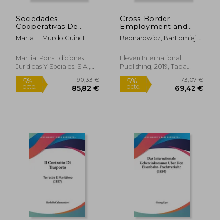
Sociedades
Cross-Border
Cooperativas De
Employment and
Transporte
Social Rights in the
Marta E. Mundo Guinot
Bednarowicz, Bartlomiej ;
EU Road Transport
Zwanenburg, Amber
Sector (en Inglés)
Marcial Pons Ediciones
Eleven International
Jurídicas Y Sociales. S.A.,
Publishing, 2019, Tapa
Nuevo
Blanda, Nuevo
255,48 €
136,29
5%
5%
dcto.
dcto.
242,71 €
129,47