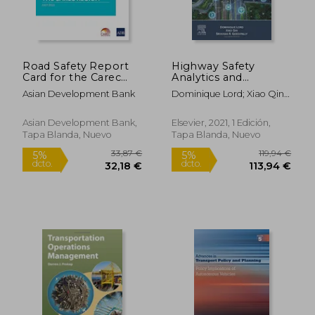
60,55 €
149,68
5%
5%
dcto.
dcto.
57,52 €
142,19
Road Safety Report
Highway Safety
Card for the Carec
Analytics and
Region de Asian
Modeling: Techniques
Asian Development Bank
Dominique Lord; Xiao Qin;
Development
and Methods for
Srinivas R. Geedipally
Bank(Asian
Analyzing Crash Data
Development Bank)
(en Inglés)
Asian Development Bank,
Elsevier, 2021, 1 Edición,
(en Inglés)
Tapa Blanda, Nuevo
Tapa Blanda, Nuevo