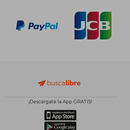
26,98 €
42,78
5%
5%
dcto.
dcto.
25,63 €
40,64
¡Descárgate la App GRATIS!