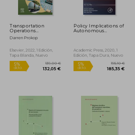
Transportation
Policy Implications of
33,87 €
119,94
5%
5%
Operations
Autonomous
dcto.
dcto.
32,18 €
113,94
Management (en
Vehicles: Volume 5
Darren Prokop
Inglés)
(Advances in
Transport Policy and
Planning, Volume 5)
Elsevier, 2022, 1 Edición,
Academic Press, 2020, 1
(en Inglés)
Tapa Blanda, Nuevo
Edición, Tapa Dura, Nuevo