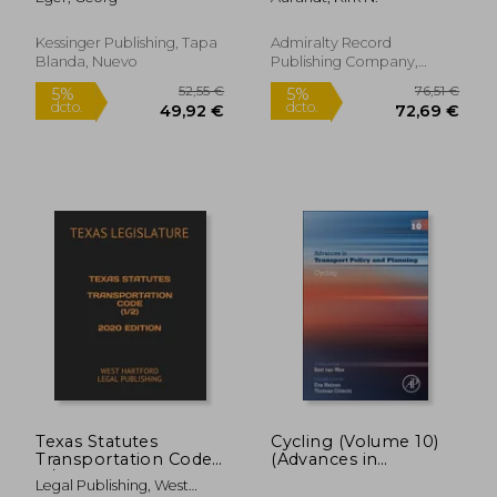
(1897) (en Alemán)
Kessinger Publishing, Tapa
Admiralty Record
Blanda, Nuevo
Publishing Company,
L.L.C., Tapa Blanda, Nuevo
90,33 €
56,44
5%
5%
dcto.
dcto.
85,81 €
53,62
Texas Statutes
Cycling (Volume 10)
Transportation Code
(Advances in
(1/2) 2020 Edition:
Transport Policy and
Legal Publishing, West
West Hartford Legal
Planning, Volume 10)