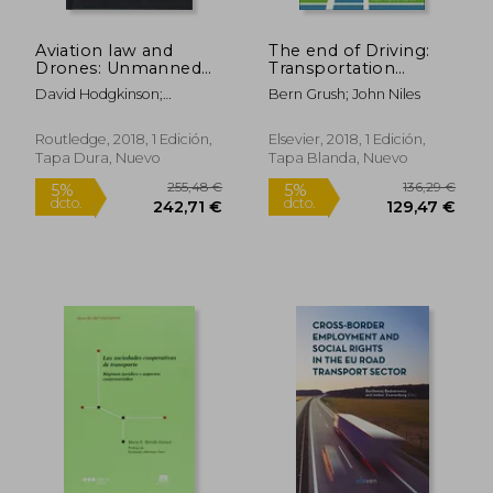
Aviation law and
The end of Driving:
Drones: Unmanned
Transportation
Aircraft and the
Systems and Public
David Hodgkinson;
Bern Grush; John Niles
Future of Aviation (en
Policy Planning for
Rebecca Johnston
Inglés)
Autonomous Vehicles
(en Inglés)
Routledge, 2018, 1 Edición,
Elsevier, 2018, 1 Edición,
Tapa Dura, Nuevo
Tapa Blanda, Nuevo
32,38 €
22,36
5%
5%
dcto.
dcto.
30,76 €
21,24