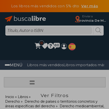
Los libros más vendidos con 5% dto
Ver más
Enviar a
Provincia De Madrid
0
MENÚ
Libros más vendidos
Libros importados más v
=
Ver Filtros
Inicio
Libros
Derecho
Derecho de países o territorios concretos y
áreas específicas del derecho
Derecho medioambiental,