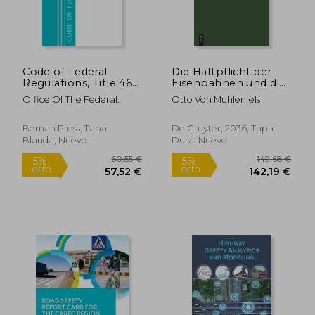
65,89 €
28,1
5%
5%
dcto.
dcto.
62,59 €
26,71
Code of Federal
Die Haftpflicht der
Regulations, Title 46
Eisenbahnen und die
Shipping 200-499,
Unfall-Versicherung:
Office Of The Federal
Otto Von Muhlenfels
Revised as of
Ein Vorschlag zur
Register (U S )
October 1, 2021 (en
Reform des
Inglés)
Haftpflicht-Gesetzes
Bernan Press, Tapa
De Gruyter, 2036, Tapa
vom 7. Juni 1871 (en
Blanda, Nuevo
Dura, Nuevo
Alemán)