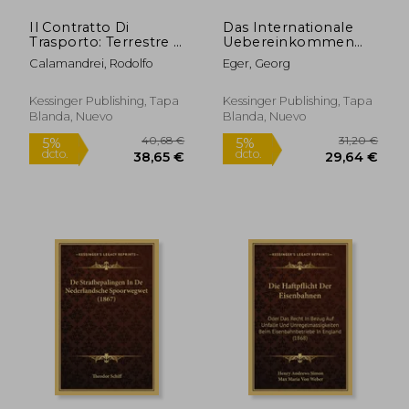
Il Contratto Di
Das Internationale
Trasporto: Terrestre E
Uebereinkommen
Marittimo (1887) (en
Uber Den Eisenbahn-
Calamandrei, Rodolfo
Eger, Georg
Italiano)
Frachtverkehr (1893)
(en Alemán)
Kessinger Publishing, Tapa
Kessinger Publishing, Tapa
Blanda, Nuevo
Blanda, Nuevo
90,33 €
73,07
5%
5%
dcto.
dcto.
85,82 €
69,42