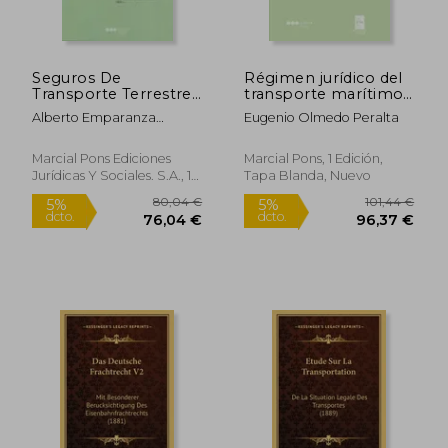
Seguros De
Régimen jurídico del
Transporte Terrestre
transporte marítimo
De Mercancías
de pasajeros:
Alberto Emparanza
Eugenio Olmedo Peralta
Contratos de pasaje y
139,00 €
195,10
Sobejano
5%
5%
crucero (Derecho del
dcto.
dcto.
132,05 €
185,35
transporte)
Marcial Pons Ediciones
Marcial Pons, 1 Edición,
Jurídicas Y Sociales. S.A., 1
Tapa Blanda, Nuevo
Edición, Nuevo