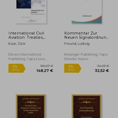
International Civil
Kommentar Zur
Aviation: Treaties,
Neuen Signalordnung
Institutions and
Und Zu Den Neuen
Kaar, Dick
Freund, Ludwig
Programmes Volume
Grundzugen Der
22 (en Inglés)
Vorschriften Fur Den
Verkehrsdienst (1904)
Eleven International
Kessinger Publishing, Tapa
(en Alemán)
Publishing, Tapa Dura,
Blanda, Nuevo
Nuevo
156,07 €
34,23
5%
5%
dcto.
dcto.
148,27 €
32,52