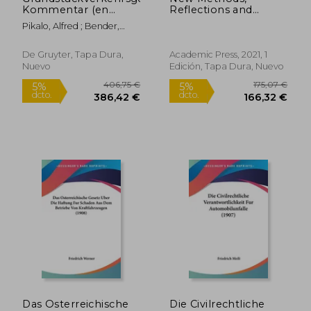
Kommentar (en
Reflections and
Alemán)
Application Domains
Pikalo, Alfred ; Bender,
in Transport
40,34 €
22,39
Bernold
5%
5%
Appraisal: Volume 7
dcto.
dcto.
38,32 €
21,27
(Advances in
De Gruyter, Tapa Dura,
Academic Press, 2021, 1
Transport Policy and
Nuevo
Edición, Tapa Dura, Nuevo
Planning, Volume 7)
(en Inglés)
Das Osterreichische
Die Civilrechtliche