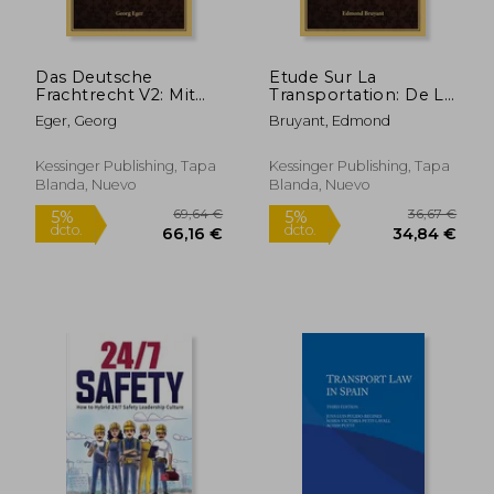
Das Deutsche
Etude Sur La
Frachtrecht V2: Mit
Transportation: De La
Besonderer
Situation Legale Des
Eger, Georg
Bruyant, Edmond
Berucksichtigung Des
Transportes (1889)
Eisenbahnfrachtrechts
(en Francés)
(1881) (en Alemán)
Kessinger Publishing, Tapa
Kessinger Publishing, Tapa
Blanda, Nuevo
Blanda, Nuevo
80,04 €
101,44
5%
5%
dcto.
dcto.
76,04 €
96,37