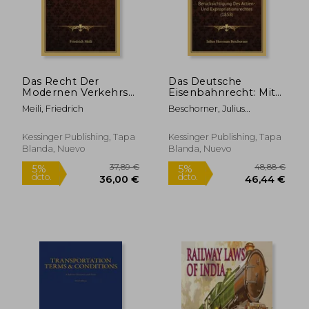
Das Recht Der
Das Deutsche
Modernen Verkehrs
Eisenbahnrecht: Mit
Und
Besonderer
Meili, Friedrich
Beschorner, Julius
Transportanstalten
Berucksichtigung Des
Herrman
(1888) (en Alemán)
Actien-Und
Expropriationsrechtes
Kessinger Publishing, Tapa
Kessinger Publishing, Tapa
(1858) (en Alemán)
Blanda, Nuevo
Blanda, Nuevo
37,89 €
48,88
5%
5%
dcto.
dcto.
36,00 €
46,44