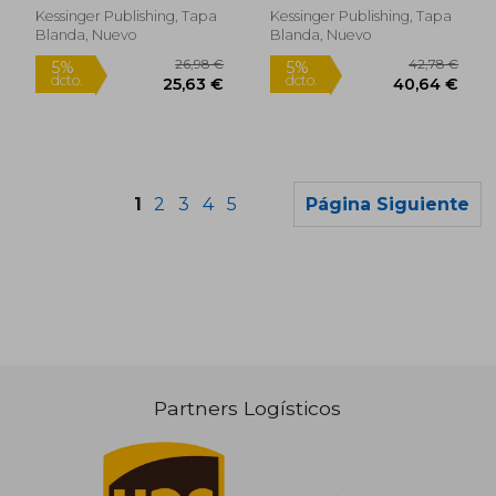
De Son Role Dans La
Kessinger Publishing, Tapa
Kessinger Publishing, Tapa
Politique Des Etats
Blanda, Nuevo
Blanda, Nuevo
(1904) (en Francés)
1
2
3
4
5
Página Siguiente
Partners Logísticos
49,28 €
162,50
5%
5%
dcto.
dcto.
46,82 €
154,38