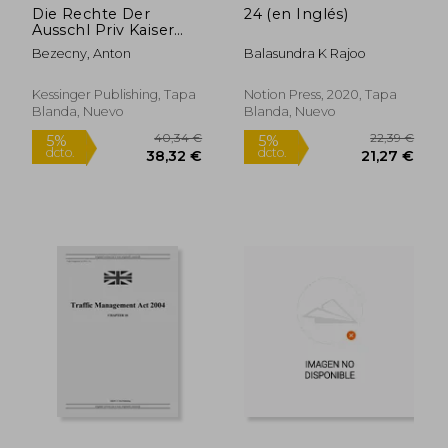
Die Rechte Der
24 (en Inglés)
Ausschl Priv Kaiser
Ferdinands-
Bezecny, Anton
Balasundra K Rajoo
Nordbahn: Eine
Eisenbahnrechtliche
Studie (1887) (en
Kessinger Publishing, Tapa
Notion Press, 2020, Tapa
Alemán)
Blanda, Nuevo
Blanda, Nuevo