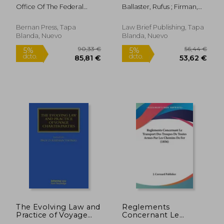
Aeronautics and
Inglés)
Office Of The Federal
Ballaster, Rufus ; Firman,
Space 110-199,
Register (U S )
Andrew ; Clot, Eleanor
Revised as of January
1, 2021 (en Inglés)
Bernan Press, Tapa
Law Brief Publishing, Tapa
Blanda, Nuevo
Blanda, Nuevo
31,79 €
31,79
5%
5%
dcto.
dcto.
30,20 €
30,20
The Evolving Law and
Reglements
Practice of Voyage
Concernant Le
Charterparties (en
Transport Des