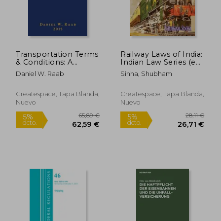
Transportation Terms
Railway Laws of India:
& Conditions: A
Indian Law Series (en
Reference Dictionary
Inglés)
Daniel W. Raab
Sinha, Shubham
with Forms 3rd
Edition
Createspace, Tapa Blanda,
Createspace, Tapa Blanda,
Nuevo
Nuevo