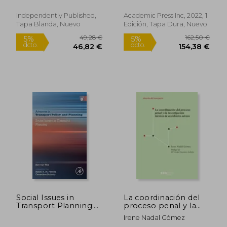
Hartford ; Legislature, Texas
Publishing (en Inglés)
(en Inglés)
Independently Published,
Academic Press Inc, 2022, 1
Tapa Blanda, Nuevo
Edición, Tapa Dura, Nuevo
755,96 €
27,98
5%
5%
dcto.
dcto.
718,16 €
26,58
Social Issues in
La coordinación del
Transport Planning:
proceso penal y la
Volume 8 (Advances
investigación técnica
Irene Nadal Gómez
in Transport Policy
de accidentes aéreos