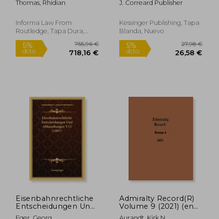
Thomas, Rhidian
J. Correard Publisher
Inglés)
Troupes De Toutes
Armes Par Les
Chemins De Fer
Informa Law From
Kessinger Publishing, Tapa
(1856) (en Francés)
Routledge, Tapa Dura,
Blanda, Nuevo
Nuevo
26,98 €
52,55
5%
5%
dcto.
dcto.
25,63 €
49,92
Eisenbahnrechtliche
Admiralty Record(R)
Entscheidungen Und
Volume 9 (2021) (en
Abhandlungen V13
Inglés)
Eger, Georg
Aurandt, Kirk N.