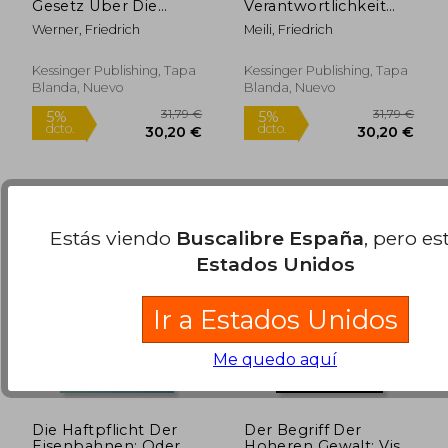
Gesetz Uber Die
Verantwortlichkeit
Haftung Fur Schaden
Fur Automobilunfalle
Werner, Friedrich
Meili, Friedrich
Aus Dem Betriebe
(1907) (en Alemán)
Von Kraftfahrzeugen
(1908) (en Alemán)
Kessinger Publishing, Tapa
Kessinger Publishing, Tapa
Blanda, Nuevo
Blanda, Nuevo
21,63 €
25,42
5%
5%
dcto.
dcto.
20,55 €
24,15
Estás viendo
Buscalibre España
, pero es
Estados Unidos
Ir a Estados Unidos
Me quedo aquí
Die Haftpflicht Der
Der Begriff Der
Eisenbahnen: Oder
Hoheren Gewalt: Vis