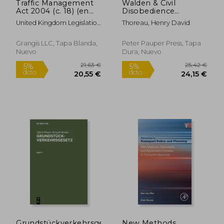
Traffic Management
Walden & Civil
35,45 €
37,89
5%
5%
Act 2004 (c. 18) (en
Disobedience
dcto.
dcto.
33,68 €
36,00
Inglés)
(Masterpiece Library
United Kingdom Legislation
Thoreau, Henry David
Edition) (en Inglés)
; Uk Publishing, Grangis LLC
Grangis LLC, Tapa Blanda,
Peter Pauper Press, Tapa
Nuevo
Dura, Nuevo
Grundstückverkehrsgesetz:
New Methods,