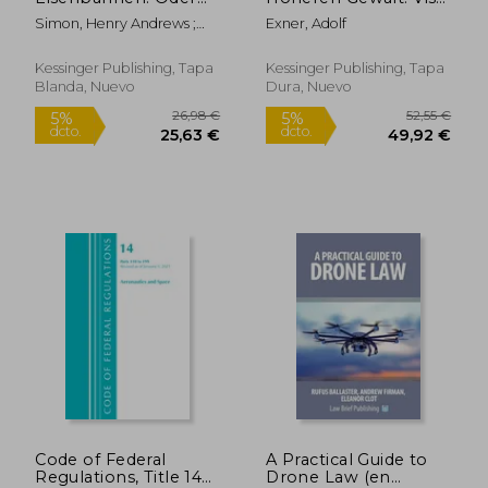
Das Recht In Bezug
Major Im Romischen
Simon, Henry Andrews ;
Exner, Adolf
Auf Unfalle Und
Und Heutigen
Weber, Max Maria Von
Unregelmassigkeiten
Verkehrsrecht (1883)
Beim
(en Alemán)
Kessinger Publishing, Tapa
Kessinger Publishing, Tapa
Eisenbahnbetriebe In
Blanda, Nuevo
Dura, Nuevo
England (1868) (en
Alemán)
406,75 €
175,07
5%
5%
dcto.
dcto.
386,42 €
166,32
Code of Federal
A Practical Guide to
Regulations, Title 14
Drone Law (en