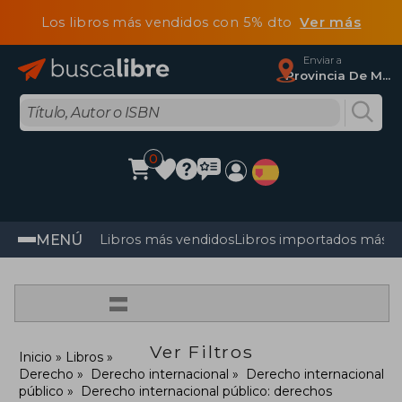
Los libros más vendidos con 5% dto
Ver más
Enviar a
Provincia De Madrid
0
MENÚ
Libros más vendidos
Libros importados más v
=
Ver Filtros
Inicio
Libros
Derecho
Derecho internacional
Derecho internacional
público
Derecho internacional público: derechos