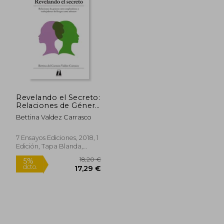
32,38 €
26,80
5%
5%
dcto.
dcto.
30,76 €
25,46
Revelando el Secreto:
Relaciones de Género
Entre Empleadoras y
Bettina Valdez Carrasco
Trabajadoras del
Hogar Cama Adentro
7 Ensayos Ediciones, 2018, 1
Edición, Tapa Blanda,
Nuevo