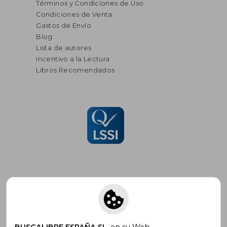
Términos y Condiciones de Uso
Condiciones de Venta
Gastos de Envío
Blog
Lista de autores
Incentivo a la Lectura
Libros Recomendados
Suscríbete para recibir ofertas y
promociones
BUSCALIBRE ESPAÑA SL
, en su Web,