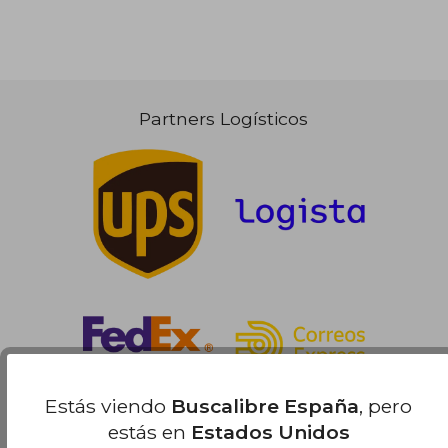
18,20 €
5%
dcto.
17,29 €
Partners Logísticos
Estás viendo
Buscalibre España
, pero
estás en
Estados Unidos