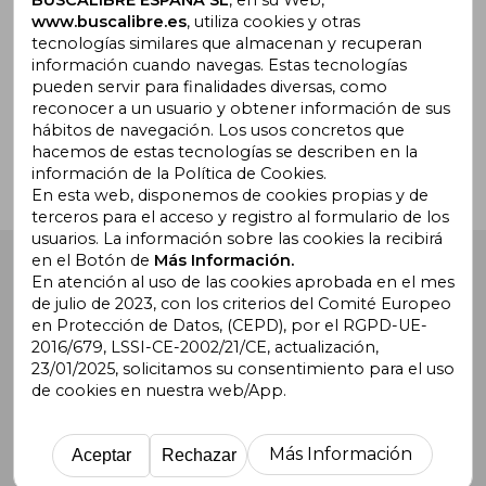
www.buscalibre.es
, utiliza cookies y otras
tecnologías similares que almacenan y recuperan
información cuando navegas. Estas tecnologías
pueden servir para finalidades diversas, como
¿Necesitas ayuda?
reconocer a un usuario y obtener información de sus
hábitos de navegación. Los usos concretos que
hacemos de estas tecnologías se describen en la
Ir a Centro de Soporte
información de la Política de Cookies.
En esta web, disponemos de cookies propias y de
terceros para el acceso y registro al formulario de los
usuarios. La información sobre las cookies la recibirá
en el Botón de
Más Información.
Buscalibre España
. Calle Energía, 65, Nave 3 (08940),
Cornellà de Llobregat, Barcelona. Derechos Reservados.
En atención al uso de las cookies aprobada en el mes
de julio de 2023, con los criterios del Comité Europeo
en Protección de Datos, (CEPD), por el RGPD-UE-
2016/679, LSSI-CE-2002/21/CE, actualización,
23/01/2025, solicitamos su consentimiento para el uso
de cookies en nuestra web/App.
Buscalibre Argentina
|
Buscalibre Chile
|
Buscalibre
Colombia
|
Buscalibre Ecuador
|
Buscalibre España
|
Buscalibre Uruguay
|
Buscalibre México
|
Buscalibre
Más Información
Aceptar
Rechazar
Perú
|
Buscalibre Estados Unidos
|
Buscalibre Otros
Países
|
Bookdelivery Reino Unido