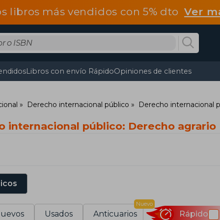
os libros más vendidos con 5% dto
Ver m
endidos
Libros con envío Rápido
Opiniones de clientes
ional
Derecho internacional público
Derecho internacional 
 internacional público: Derecho agrario
sicos
Nuevo
uevos
Usados
Anticuarios
Rápido