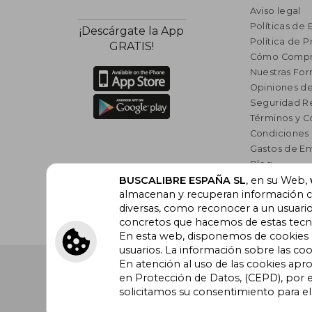
Aviso legal
Políticas de 
¡Descárgate la App
Política de P
GRATIS!
Cómo Compr
Nuestras Fo
Opiniones de
Seguridad R
Términos y C
Condiciones
Gastos de En
Blog
Lista de auto
BUSCALIBRE ESPAÑA SL
, en su Web,
almacenan y recuperan información cu
Incentivo a l
diversas, como reconocer a un usuari
Libros Rec
concretos que hacemos de estas tecnol
En esta web, disponemos de cookies pr
usuarios. La información sobre las coo
En atención al uso de las cookies apr
Buscalibre España
. Calle Energía, 65, Nave 3 (08940
Barcelona. Derechos Reservados.
en Protección de Datos, (CEPD), por e
solicitamos su consentimiento para e
Buscalibre Argentina
|
Buscalibre Chile
|
Buscali