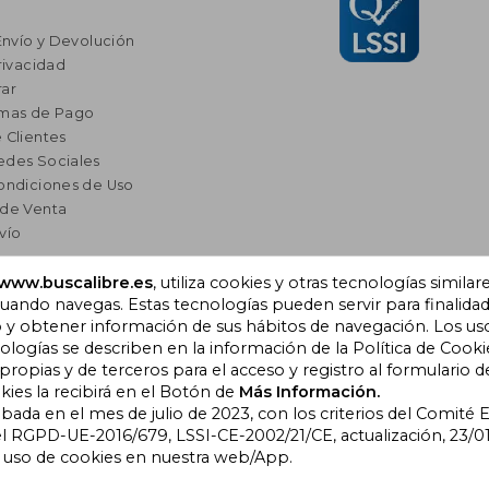
Envío y Devolución
rivacidad
ar
rmas de Pago
 Clientes
edes Sociales
ondiciones de Uso
 de Venta
vío
res
www.buscalibre.es
, utiliza cookies y otras tecnologías similar
ando navegas. Estas tecnologías pueden servir para finalida
a Lectura
o y obtener información de sus hábitos de navegación. Los us
omendados
ogías se describen en la información de la Política de Cooki
opias y de terceros para el acceso y registro al formulario d
kies la recibirá en el Botón de
Más Información.
obada en el mes de julio de 2023, con los criterios del Comité
), Cornellà de Llobregat,
l RGPD-UE-2016/679, LSSI-CE-2002/21/CE, actualización, 23/01
l uso de cookies en nuestra web/App.
bre Colombia
|
Buscalibre Ecuador
|
Buscalibre España
|
Buscalib