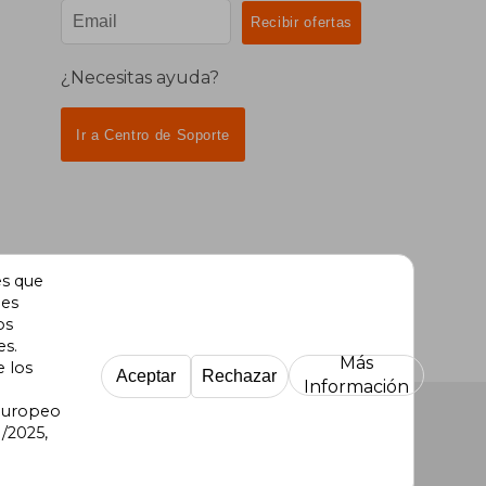
¿Necesitas ayuda?
Ir a Centro de Soporte
es que
des
os
es.
Más
e los
Aceptar
Rechazar
Información
 Europeo
/2025,
re Uruguay
|
Buscalibre México
|
Buscalibre