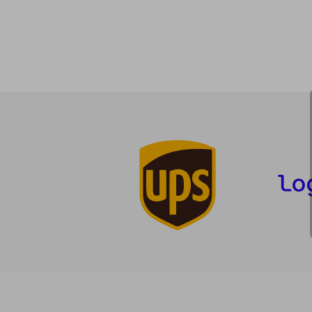
20
5%
dcto.
19