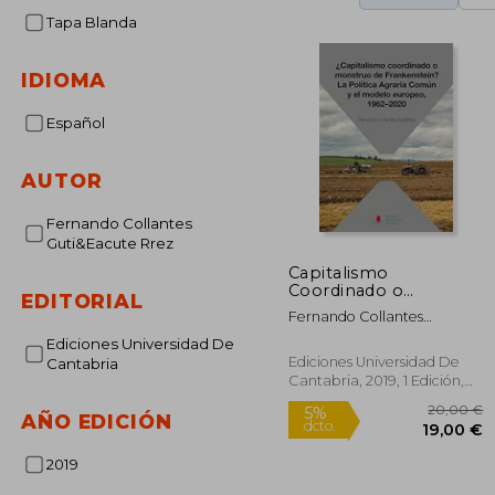
Tapa Blanda
IDIOMA
Español
AUTOR
Fernando Collantes
Guti&Eacute Rrez
Capitalismo
Coordinado o
EDITORIAL
Monstruo de
Fernando Collantes
Frankenstein? La
Guti&Eacute;Rrez
Política Agraria
Ediciones Universidad De
Común y el Modelo
Ediciones Universidad De
Cantabria
Europeo, 1962-2020
Cantabria, 2019, 1 Edición,
(Sociales)
Tapa Blanda, Nuevo
AÑO EDICIÓN
2019