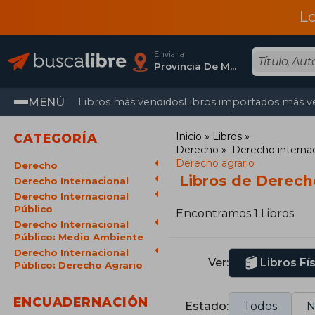
L
Enviar a
Provincia De Madrid
MENÚ
Libros más vendidos
Libros importados más v
Inicio
Libros
CATEGORÍA
Derecho
Derecho internac
Derecho agrario
Derecho
Libros de Derecho
Derecho Internacional
Derecho Internacional
Público
Encontramos 1 Libros
Derecho Internacional
Público: Medio Ambiente
Derecho Internacional
Ver:
Libros Fí
Público: Derecho Agrario
ENCUADERNACIÓN
Estado:
Todos
N