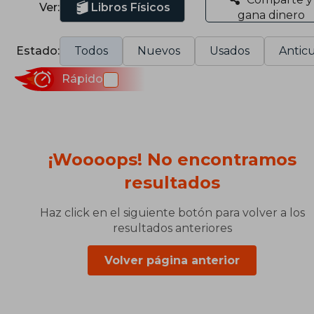
Ver:
Libros Físicos
gana dinero
Estado:
Todos
Nuevos
Usados
Anticu
Rápido
¡Woooops! No encontramos
resultados
Haz click en el siguiente botón para volver a los
resultados anteriores
Volver página anterior