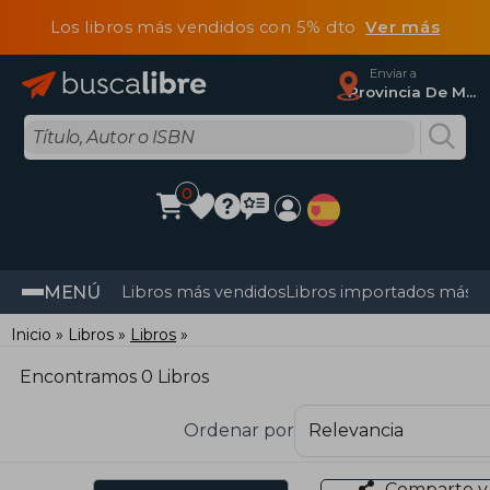
Los libros más vendidos con 5% dto
Ver más
Enviar a
Provincia De Madrid
0
MENÚ
Libros más vendidos
Libros importados más v
Inicio
Libros
Libros
Encontramos 0 Libros
Ordenar por
Comparte y