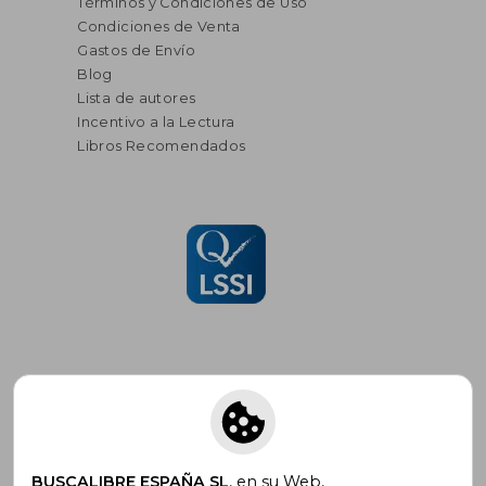
Términos y Condiciones de Uso
Condiciones de Venta
Gastos de Envío
Blog
Lista de autores
Incentivo a la Lectura
Libros Recomendados
Suscríbete para recibir ofertas y
promociones
BUSCALIBRE ESPAÑA SL
, en su Web,