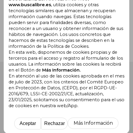
www.buscalibre.es
, utiliza cookies y otras
tecnologías similares que almacenan y recuperan
información cuando navegas. Estas tecnologías
pueden servir para finalidades diversas, como
¿Necesitas ayuda?
reconocer a un usuario y obtener información de sus
hábitos de navegación. Los usos concretos que
hacemos de estas tecnologías se describen en la
Ir a Centro de Soporte
información de la Política de Cookies.
En esta web, disponemos de cookies propias y de
terceros para el acceso y registro al formulario de los
usuarios. La información sobre las cookies la recibirá
en el Botón de
Más Información.
Buscalibre España
. Calle Energía, 65, Nave 3 (08940),
Cornellà de Llobregat, Barcelona. Derechos Reservados.
En atención al uso de las cookies aprobada en el mes
de julio de 2023, con los criterios del Comité Europeo
en Protección de Datos, (CEPD), por el RGPD-UE-
2016/679, LSSI-CE-2002/21/CE, actualización,
23/01/2025, solicitamos su consentimiento para el uso
de cookies en nuestra web/App.
Buscalibre Argentina
|
Buscalibre Chile
|
Buscalibre
Colombia
|
Buscalibre Ecuador
|
Buscalibre España
|
Buscalibre Uruguay
|
Buscalibre México
|
Buscalibre
Más Información
Aceptar
Rechazar
Perú
|
Buscalibre Estados Unidos
|
Buscalibre Otros
Países
|
Bookdelivery Reino Unido