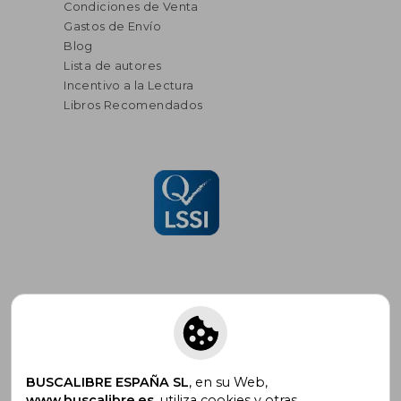
Condiciones de Venta
Gastos de Envío
Blog
Lista de autores
Incentivo a la Lectura
Libros Recomendados
Suscríbete para recibir ofertas y
promociones
BUSCALIBRE ESPAÑA SL
, en su Web,
www.buscalibre.es
, utiliza cookies y otras