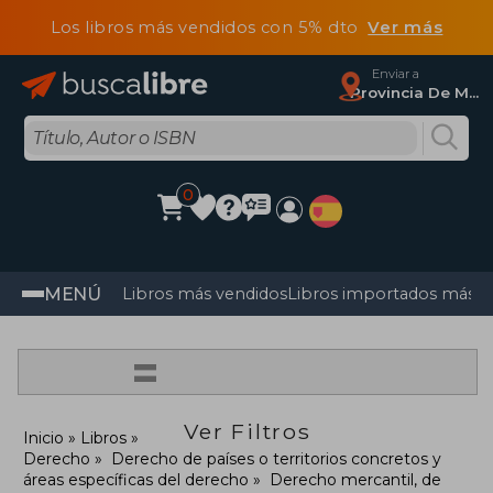
Los libros más vendidos con 5% dto
Ver más
Enviar a
Provincia De Madrid
0
MENÚ
Libros más vendidos
Libros importados más v
=
Ver Filtros
Inicio
Libros
Derecho
Derecho de países o territorios concretos y
áreas específicas del derecho
Derecho mercantil, de