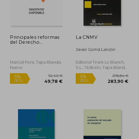
Principales reformas
La CNMV
del Derecho
mercantil (Colegio
Javier Gomá Lanzón
Notarial de Cataluña)
Marcial Pons, Tapa Blanda,
Editorial Tirant Lo Blanch,
Nuevo
S.L., 1 Edición, Tapa Blanda,
Nuevo
87,17 €
23,00
5%
5%
dcto.
dcto.
82,81 €
21,85