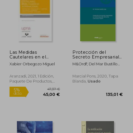
dcto.
dcto.
18,82 €
85,00
Las Medidas
Protección del
Cautelares en el
Secreto Empresarial
Comercio
en la Directiva (Ue)
Xabier Orbegozo Miguel
M&Ordf; Del Mar Bustillo
Internacional:
2016
Saiz
Perspectiva
Jurisdiccional y
Aranzadi, 2021, 1 Edición,
Marcial Pons, 2020, Tapa
Arbitral. Guía Para el
Paquete De Productos,
Blanda,
Usado
Operador Jurídico
Nuevo
Español y Europeo
(Monografía)