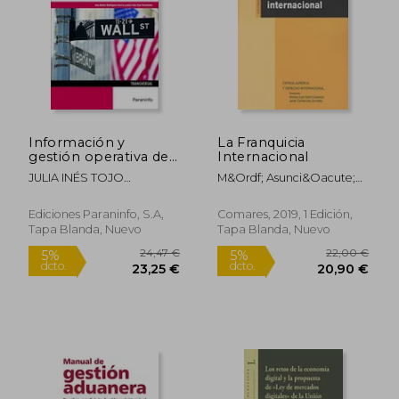
48,36 €
20,00
5%
5%
dcto.
dcto.
45,94 €
19,00
Información y
La Franquicia
gestión operativa de
Internacional
la compraventa
JULIA INÉS TOJO
M&Ordf; Asunci&Oacute;N
internacional
FERNÁNDEZ TOJO
Cebri&Aacute;N Salvat
FERNÁNDEZ JULIA
Ediciones Paraninfo, S.A,
Comares, 2019, 1 Edición,
INÉS,ANA BELÉN
Tapa Blanda, Nuevo
Tapa Blanda, Nuevo
RODRÍGUEZ GARCÍA