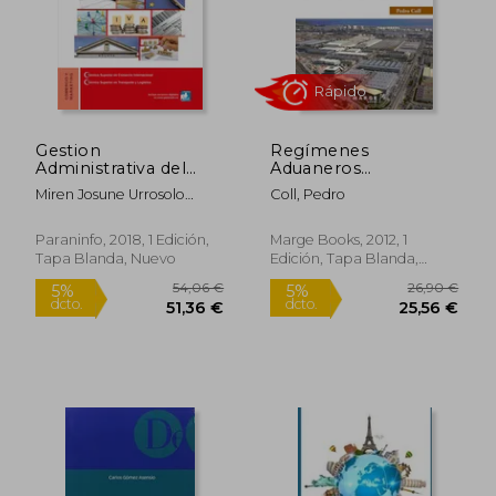
Gestion
Regímenes
Administrativa del
Aduaneros
Comercio
Económicos y
Miren Josune Urrosolo
Coll, Pedro
Internacional
Procesos Logísticos
Muñoz,Enrique Miguel
60,00 €
en el Comercio
5%
Martínez Martínez
dcto.
Internacional
57,00 €
114,43
Paraninfo, 2018, 1 Edición,
Marge Books, 2012, 1
Tapa Blanda, Nuevo
Edición, Tapa Blanda,
Nuevo