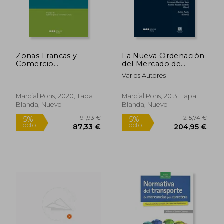
Zonas Francas y
La Nueva Ordenación
Comercio
del Mercado de
Internacional
Transporte: 5º
Varios Autores
Congreso
Internacional de
Transporte:
Marcial Pons, 2020, Tapa
Marcial Pons, 2013, Tapa
Celebrado del 24 al 26
Blanda, Nuevo
Blanda, Nuevo
de Octubre de 2012,
Castellón de la Plana
52,40 €
298,84
5%
5%
dcto.
dcto.
49,78 €
283,90