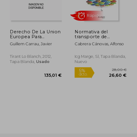
Derecho De La Union
Normativa del
Europea Para
transporte de
Empresarios
mercancías por
Guillem Carrau, Javier
Cabrera Cánovas, Alfonso
carretera
Tirant Lo Blanch, 2012,
Icg Marge, Sl, Tapa Blanda,
Tapa Blanda,
Usado
Nuevo
91,93 €
215,74
5%
5%
dcto.
dcto.
87,33 €
204,95