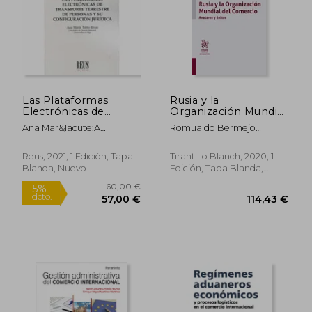
Las Plataformas
Rusia y la
52,17 €
18,00
Electrónicas de
Organización Mundial
5%
5%
dcto.
dcto.
Transporte Terrestre
del Comercio
49,56 €
17,10
Ana Mar&Iacute;A
Romualdo Bermejo
de Personas y su
Tob&Iacute;O Rivas
Garc&Iacute;A
Configuración Jurídica
Reus, 2021, 1 Edición, Tapa
Tirant Lo Blanch, 2020, 1
Blanda, Nuevo
Edición, Tapa Blanda,
Usado