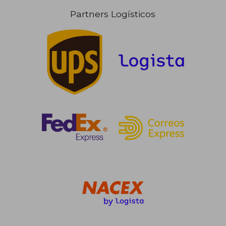
Partners Logísticos
Rápido
28,00
5%
dcto.
135,01 €
26,60