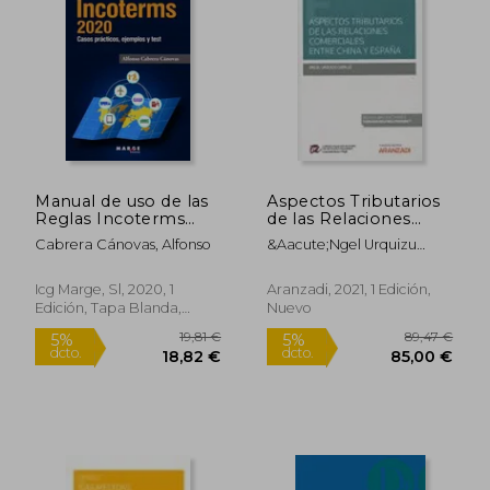
Manual de uso de las
Aspectos Tributarios
Reglas Incoterms
de las Relaciones
2020
Comerciales Entre
Cabrera Cánovas, Alfonso
&Aacute;Ngel Urquizu
China y España
Cavall&Eacute;
(Papel + E-Book)
(Monografía)
Icg Marge, Sl, 2020, 1
Aranzadi, 2021, 1 Edición,
Edición, Tapa Blanda,
Nuevo
Nuevo
19,81 €
89,47
5%
5%