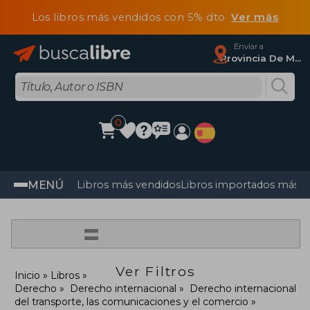
Los libros más vendidos con 5% dto
Ver más
Enviar a
Provincia De Madrid
0
MENÚ
Libros más vendidos
Libros importados más v
=
Ver Filtros
Inicio
Libros
Derecho
Derecho internacional
Derecho internacional
del transporte, las comunicaciones y el comercio