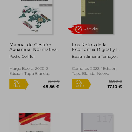
24,47 €
22,00
5%
5%
dcto.
dcto.
23,25 €
20,90
Manual de Gestión
Los Retos de la
Aduanera. Normativas
Economía Digital y la
y Procedimientos
Propuesta de "Ley de
Pedro Coll Tor
Beatriz Jimena Tamayo
Clave del Comercio
Mercados Digitales"
Velasco
Internacional:
de la Unión Europea
Normativa y
Marge Books, 2020, 2
Comares, 2022, 1 Edición,
Procedimientos Clave
Edición, Tapa Blanda,
Tapa Blanda, Nuevo
del Comercio
Nuevo
Internacional: 0
(Gestiona)
Rápido