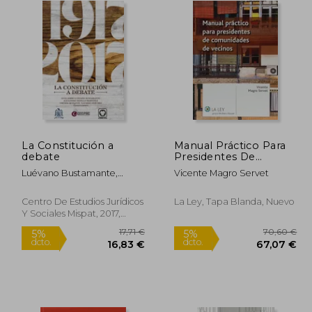
La Constitución a
Manual Práctico Para
debate
Presidentes De
6,50 €
35,36 €
5%
5%
Comunidades De
dcto.
dcto.
,68 €
33,59 €
Luévano Bustamante,
Vicente Magro Servet
Vecinos
Guillermo, Rosillo Martínez,
Alejandro, Navarro
Centro De Estudios Jurídicos
La Ley, Tapa Blanda, Nuevo
Sánchez, Urenda Queletzú
Y Sociales Mispat, 2017,
(Coord.)
Tapa Blanda, Nuevo