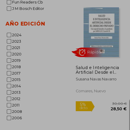
Fun Readers Cb
J M Bosch Editor
AÑO EDICIÓN
30
5%
2024
dcto.
28
2023
2021
2020
2019
2018
Salud e Inteligencia
Artificial Desde el
2017
Derecho Privado
Susana Navas Navarro
2015
2014
Comares, Nuevo
2013
2012
2011
2008
Rápido
2006