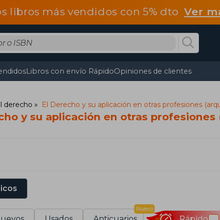
os libros más vendidos con 5% dto
Ver m
endidos
Libros con envío Rápido
Opiniones de clientes
el derecho
El Derecho y su aplicación en otras profesiones (arqui
cho y su aplicación en otras profesiones (
sicos
Nuevo
uevos
Usados
Anticuarios
Rápido