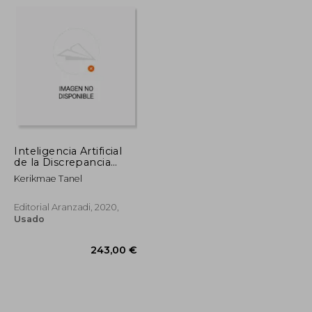
30,00 €
24,00 €
5%
dcto.
28,50 €
22,80 €
Inteligencia Artificial
de la Discrepancia
Regional a Regla
Kerikmae Tanel
Editorial Aranzadi, 2020,
Usado