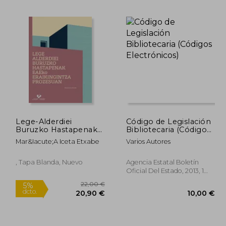
7,00 €
15,90 €
5%
5%
dcto.
dcto.
,65 €
15,11 €
Lege-Alderdiei
Código de Legislación
Buruzko Hastapenak
Bibliotecaria (Códigos
Eaeko Eraikingintza-
Electrónicos)
Mar&Iacute;A Iceta Etxabe
Varios Autores
Prozesuan
, Tapa Blanda, Nuevo
Agencia Estatal Boletín
Oficial Del Estado, 2013, 1
Edición, Tapa Blanda,
Usado