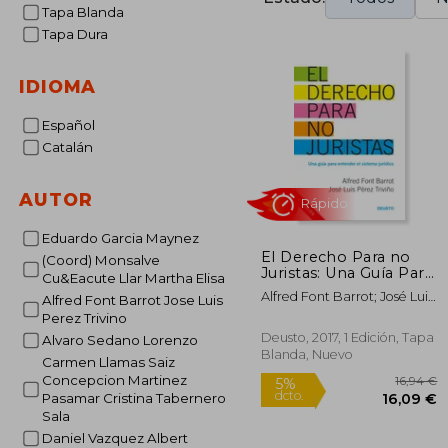
Tapa Blanda
Tapa Dura
IDIOMA
Español
Catalán
AUTOR
Eduardo Garcia Maynez
El Derecho Para no
(Coord) Monsalve
Juristas: Una Guía Para
Rápido
Cu&Eacute Llar Martha Elisa
Entender el Sistema
Alfred Font Barrot; José Luis
Alfred Font Barrot Jose Luis
Jurídico
Pérez Triviño
Perez Trivino
Deusto, 2017, 1 Edición, Tapa
Alvaro Sedano Lorenzo
Blanda, Nuevo
Carmen Llamas Saiz
Concepcion Martinez
Pasamar Cristina Tabernero
Sala
Daniel Vazquez Albert