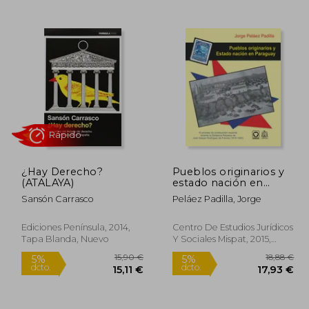
6,94 €
28,00 €
5%
dcto.
,09 €
26,60 €
¿Hay Derecho?
Pueblos originarios y
(ATALAYA)
estado nación en
Paraguay. El proceso
Sansón Carrasco
Peláez Padilla, Jorge
de construcción
nacional durante la
Rápido
Dictadura Perpetua de
Ediciones Península, 2014,
Centro De Estudios Jurídicos
José Gaspar
Tapa Blanda, Nuevo
Y Sociales Mispat, 2015,
Rodríguez de Francia
Tapa Blanda, Nuevo
(1816-1840)