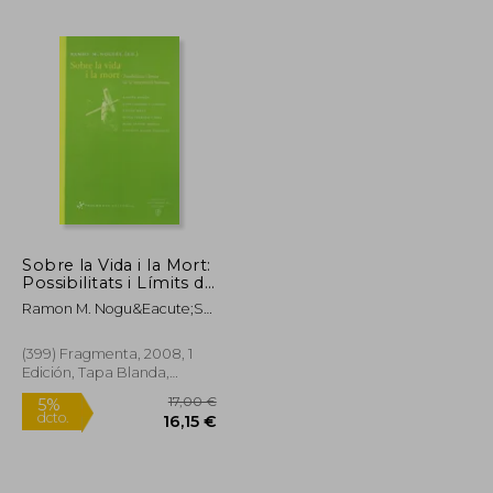
18,88 €
17,93 €
16,47 €
Sobre la Vida i la Mort:
Possibilitats i Límits de
la Intervenció Humana
Ramon M. Nogu&Eacute;S
(Assaig) (en Catalán)
Carulla
(399) Fragmenta, 2008, 1
Edición, Tapa Blanda,
Nuevo