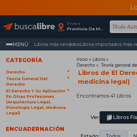
L
Enviar a
Provincia De Madrid
MENÚ
Libros más vendidos
Libros importados más v
Inicio
Libros
CATEGORÍA
Derecho
Teoría general d
Libros de El Dere
Derecho
Teoría General Del
medicina legal)
Derecho
El Derecho Y Su Aplicación
Encontramos 41 Libros
En Otras Profesiones
(Arquitectura Legal,
Psicología Legal, Medicina
Legal)
Ver:
Libros Fí
ENCUADERNACIÓN
Estado:
Todos
N