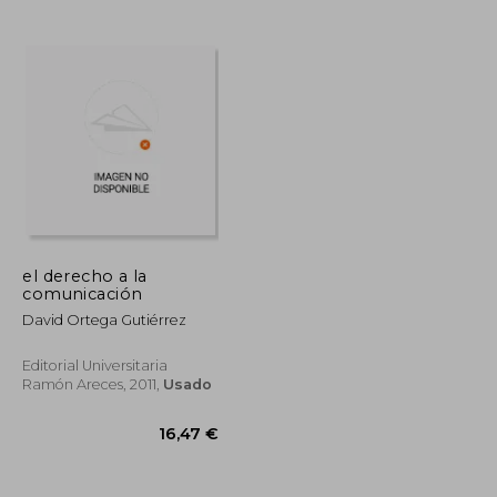
20,00 €
5%
dcto.
234,00 €
19,00 €
el derecho a la
comunicación
David Ortega Gutiérrez
Editorial Universitaria
Ramón Areces, 2011,
Usado