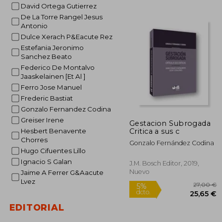
David Ortega Gutierrez
1
5%
De La Torre Rangel Jesus
dcto.
16
Antonio
Dulce Xerach P&Eacute Rez
Estefania Jeronimo
Sanchez Beato
Federico De Montalvo
Jaaskelainen [Et Al ]
Ferro Jose Manuel
Frederic Bastiat
Gonzalo Fernandez Codina
Greiser Irene
Gestacion Subrogada
Critica a sus c
Hesbert Benavente
Chorres
Gonzalo Fernández Codina
Hugo Cifuentes Lillo
Ignacio S Galan
J.M. Bosch Editor, 2019,
Nuevo
Jaime A Ferrer G&Aacute
Lvez
EDITORIAL