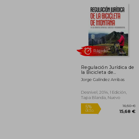
1
5%
dcto.
14
Regulación Jurídica de
la Bicicleta de
Montaña en los
Jorge Galíndez Arribas
Ámbitos Deprotivo,
Turístico y
Medioambiental
Desnivel, 2014, 1 Edición,
(Manuales (Desnivel))
Tapa Blanda, Nuevo