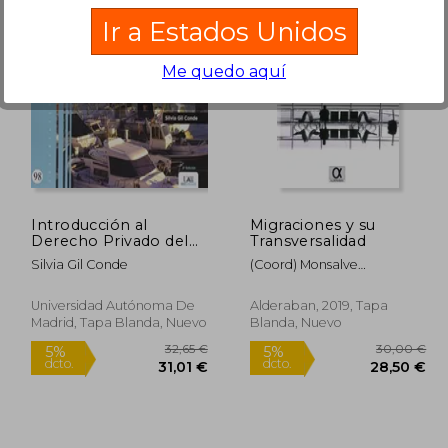
Ir a Estados Unidos
Me quedo aquí
,00 €
71,24 €
5%
5%
dcto.
dcto.
,50 €
67,68 €
Introducción al
Migraciones y su
Derecho Privado del
Transversalidad
Turismo: Esquemas.
Silvia Gil Conde
(Coord) Monsalve
2016 (Documentos de
Cu&Eacute;Llar, Martha
Trabajo)
Elisa
Universidad Autónoma De
Alderaban, 2019, Tapa
Madrid, Tapa Blanda, Nuevo
Blanda, Nuevo