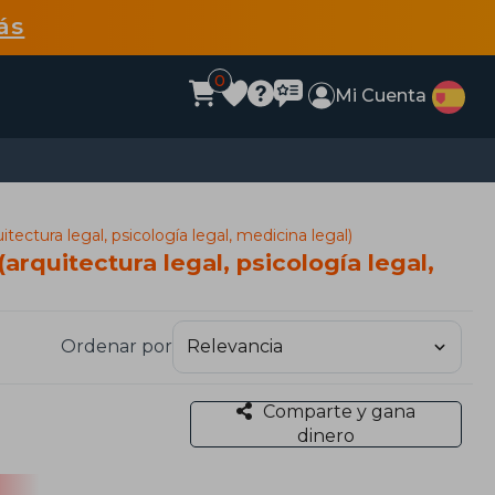
ás
0
Mi Cuenta
tectura legal, psicología legal, medicina legal)
arquitectura legal, psicología legal,
Ordenar por
Comparte y gana
dinero