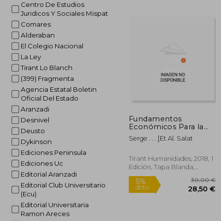
Centro De Estudios
Juridicos Y Sociales Mispat
Comares
2
5%
Alderaban
dcto.
25
El Colegio Nacional
La Ley
Tirant Lo Blanch
(399) Fragmenta
Agencia Estatal Boletin
Oficial Del Estado
Aranzadi
Fundamentos
Desnivel
Económicos Para la
Deusto
Urbanización
Serge . . . [Et Al. Salat
Dykinson
Sostenible: Estudio
Desde un Triple
Ediciones Peninsula
Enfoque
Tirant Humanidades, 2018, 1
Ediciones Uc
Edición, Tapa Blanda,
Editorial Aranzadi
Nuevo
Editorial Club Universitario
(Ecu)
Editorial Universitaria
Ramon Areces