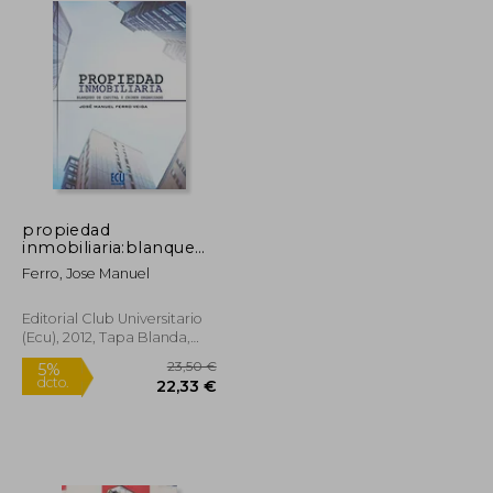
propiedad
inmobiliaria:blanqueo
48,23 €
capital y crimen
45,82 €
243,00 €
Ferro, Jose Manuel
organizado
Editorial Club Universitario
(ecu), 2012, Tapa Blanda,
Nuevo