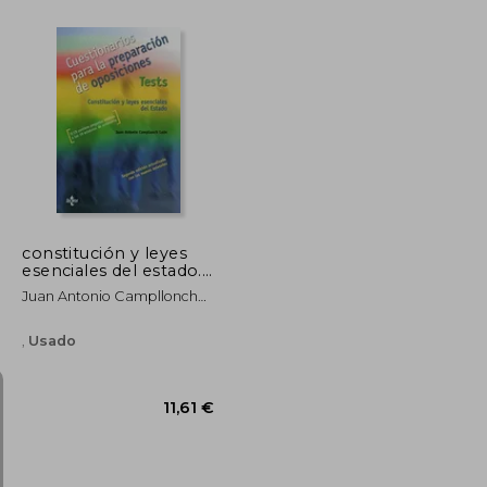
17,00 €
5%
dcto.
10,00 €
16,15 €
constitución y leyes
esenciales del estado.
cuestionarios para la
Juan Antonio Campllonch
preparación de
León
oposiciones
,
Usado