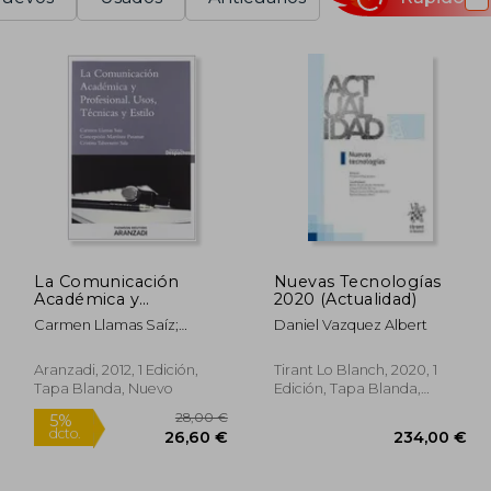
La Comunicación
Nuevas Tecnologías
Académica y
2020 (Actualidad)
Profesional. Usos,
Carmen Llamas Saíz;
Daniel Vazquez Albert
Técnicas y Estilo
Concepción Martínez
(Gestión de
Pasamar; Cristina
Despachos)
Aranzadi, 2012, 1 Edición,
Tirant Lo Blanch, 2020, 1
Tabernero Sala
Tapa Blanda, Nuevo
Edición, Tapa Blanda,
Usado