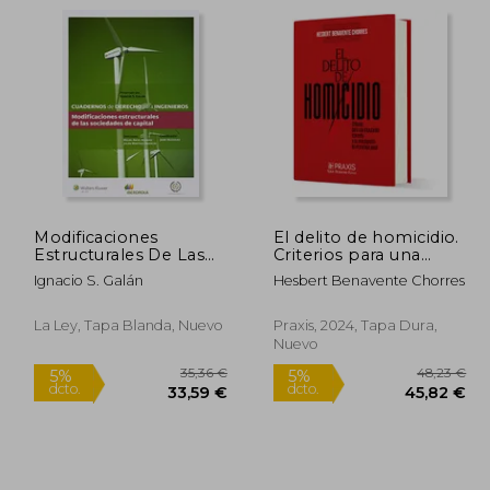
4,96 €
32,65 €
5%
5%
dcto.
dcto.
,21 €
31,01 €
Modificaciones
El delito de homicidio.
Estructurales De Las
Criterios para una
Sociedades De Capital
imputación concreta y
Ignacio S. Galán
Hesbert Benavente Chorres
(Cuadernos de
su investigación en el
Derecho para
proceso penal.
ingenieros)
La Ley, Tapa Blanda, Nuevo
Praxis, 2024, Tapa Dura,
Nuevo