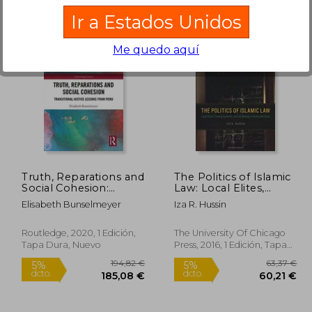
Ir a Estados Unidos
Me quedo aquí
0,75 €
916,18 €
5%
5%
dcto.
dcto.
,71 €
870,37 €
Truth, Reparations and
The Politics of Islamic
Social Cohesion:
Law: Local Elites,
Transitional Justice
Colonial Authority, and
Elisabeth Bunselmeyer
Iza R. Hussin
Lessons From Peru
the Making of the
(en Inglés)
Muslim State (en
Inglés)
Routledge, 2020, 1 Edición,
The University Of Chicago
Tapa Dura, Nuevo
Press, 2016, 1 Edición, Tapa
Blanda, Nuevo