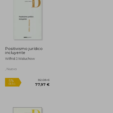
149,50 €
18,00 €
5%
dcto.
142,02 €
17,10 €
Positivismo jurídico
incluyente
Wilfrid J.waluchow
, Nuevo