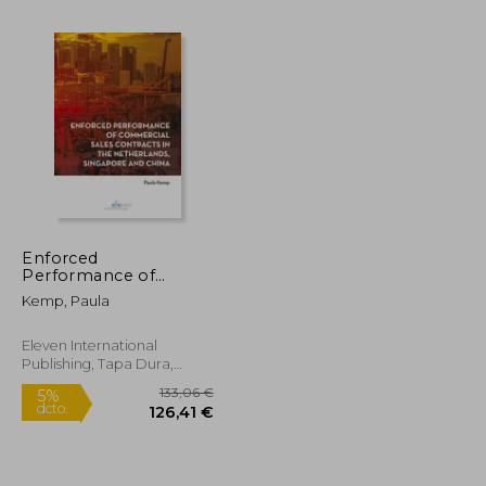
Enforced
Performance of
206,92 €
5%
Commercial Sales
dcto.
Kemp, Paula
22,36 €
196,57 €
Contracts in the
Netherlands,
Singapore and China
Eleven International
(en Inglés)
Publishing, Tapa Dura,
Nuevo