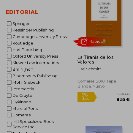
2
5%
dcto.
22
EDITORIAL
Springer
Kessinger Publishing
Cambridge University Press
Routledge
Hart Publishing
Oxford University Press
La Tirania de los
Valores
Kluwer Law International
Carl Schmitt
Brill Nijhoff
Bloomsbury Publishing
Comares, 2010, Tapa
Mohr Siebeck
Blanda, Nuevo
Intersentia
Rápido
De Gruyter
Dykinson
Marcial Pons
Comares
Intl Specialized Book
Service Inc