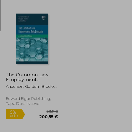
29,20 €
89,55 €
5%
dcto.
27,74 €
85,07 €
The Common Law
Employment
Relationship: A
Anderson, Gordon ; Brodie,
Comparative Study (en
Douglas ; Riley, Joellen
Inglés)
Edward Elgar Publishing,
Tapa Dura, Nuevo