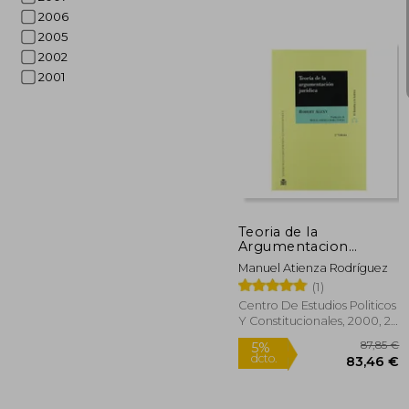
2006
2005
2002
2001
12
5%
dcto.
114
Teoria de la
Argumentacion
Juridica
Manuel Atienza Rodríguez
(1)
Centro De Estudios Politicos
Y Constitucionales, 2000, 2
Edición, Tapa Blanda,
Nuevo