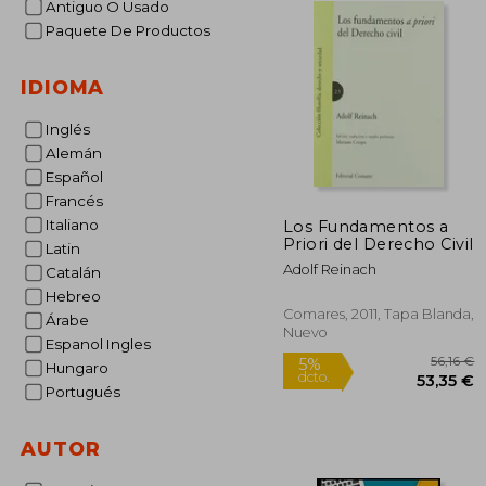
Antiguo O Usado
Paquete De Productos
IDIOMA
Inglés
Alemán
Español
Francés
Italiano
Los Fundamentos a
Priori del Derecho Civil
Latin
Adolf Reinach
Catalán
Hebreo
Comares, 2011, Tapa Blanda,
Árabe
Nuevo
Espanol Ingles
Hungaro
Portugués
AUTOR
5
5%
dcto.
53