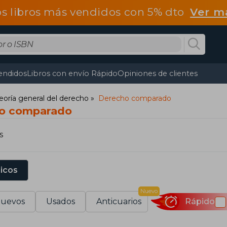
os libros más vendidos con 5% dto
Ver m
endidos
Libros con envío Rápido
Opiniones de clientes
eoría general del derecho
Derecho comparado
ho comparado
s
sicos
Nuevo
uevos
Usados
Anticuarios
Rápido