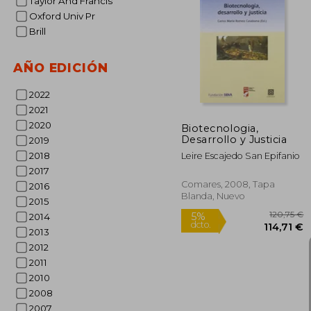
Taylor And Francis
Oxford Univ Pr
Brill
5%
dcto.
8
AÑO EDICIÓN
2022
2021
2020
Biotecnologia,
Desarrollo y Justicia
2019
2018
Leire Escajedo San Epifanio
2017
Comares, 2008, Tapa
2016
Blanda, Nuevo
2015
2014
2013
2012
2011
2010
2008
2007