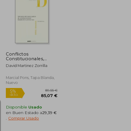
82,08 €
5%
dcto.
21,26 €
77,97 €
Conflictos
Constitucionales,
Ponderación e
David Martinez Zorrilla
Indeterminación
Normativa
Marcial Pons, Tapa Blanda,
Nuevo
Disponible
Usado
en Buen Estado a
29,39 €
.
Comprar Usado