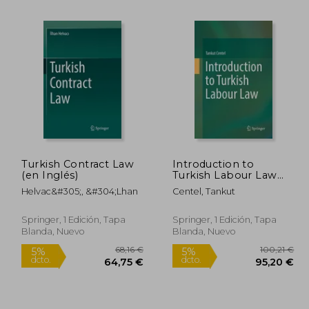
Turkish Contract Law
Introduction to
(en Inglés)
Turkish Labour Law
9,62 €
96,31 €
5%
(en Inglés)
dcto.
Helvac&#305;, &#304;lhan
Centel, Tankut
,14 €
91,49 €
Springer, 1 Edición, Tapa
Springer, 1 Edición, Tapa
Blanda, Nuevo
Blanda, Nuevo