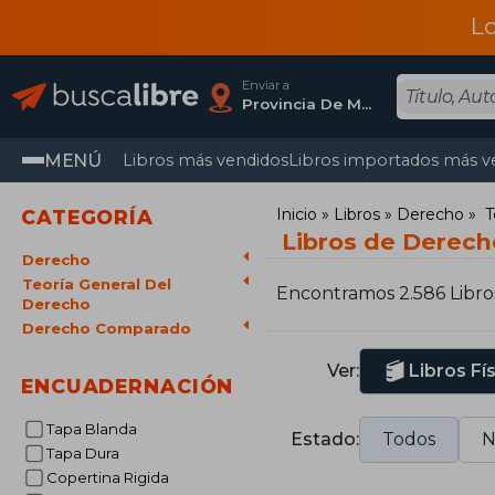
L
Enviar a
Provincia De Madrid
MENÚ
Libros más vendidos
Libros importados más v
Inicio
Libros
Derecho
T
CATEGORÍA
Libros de Derec
Derecho
Teoría General Del
Encontramos 2.586 Libro
Derecho
Derecho Comparado
Ver:
Libros Fí
ENCUADERNACIÓN
Tapa Blanda
Estado:
Todos
N
Tapa Dura
Copertina Rigida