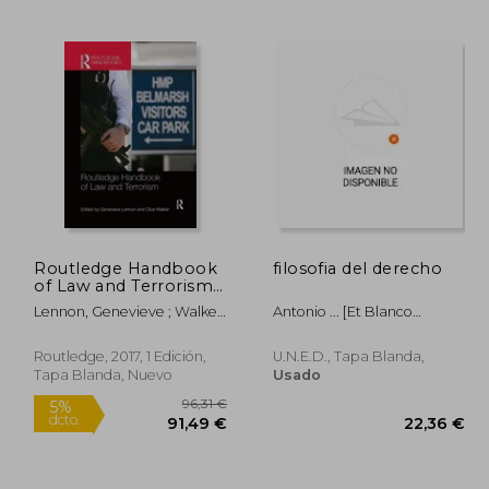
7,85 €
194,82 €
5%
5%
dcto.
dcto.
,46 €
185,08 €
Routledge Handbook
filosofia del derecho
of Law and Terrorism
(en Inglés)
Lennon, Genevieve ; Walker,
Antonio ... [et Blanco
Clive
Gonzalez
Routledge, 2017, 1 Edición,
U.n.e.d., Tapa Blanda,
Tapa Blanda, Nuevo
Usado