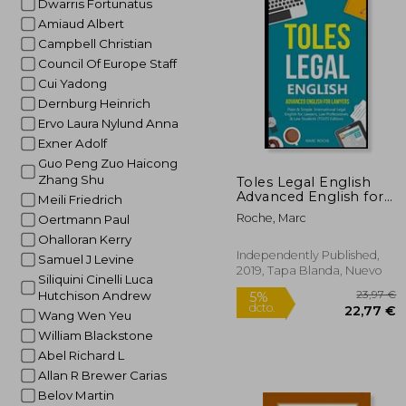
Dwarris Fortunatus
Amiaud Albert
Campbell Christian
Council Of Europe Staff
Cui Yadong
Dernburg Heinrich
Ervo Laura Nylund Anna
Exner Adolf
Guo Peng Zuo Haicong
Zhang Shu
Toles Legal English
Advanced English for
Meili Friedrich
Lawyers, Plain Simple
Roche, Marc
Oertmann Paul
International Legal
English for Lawyers,
Ohalloran Kerry
law Professionals law
Independently Published,
Samuel J Levine
Students Toles Edition
2019, Tapa Blanda, Nuevo
Siliquini Cinelli Luca
1 Toles Test Series (en
Hutchison Andrew
Inglés)
Wang Wen Yeu
William Blackstone
Abel Richard L
Allan R Brewer Carias
Belov Martin