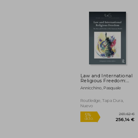
8
5%
dcto.
83
Law and International
Religious Freedom:
The Rise and Decline
Annicchino, Pasquale
of the American
Model (en Inglés)
Routledge, Tapa Dura,
Nuevo