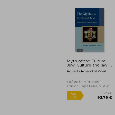
Myth of the Cultural
Jew: Culture and law in
26
5%
Jewish Tradition (en
dcto.
Roberta Rosenthal Kwall
256
Inglés)
Oxford Univ Pr, 2015, 1
Edición, Tapa Dura, Nuevo