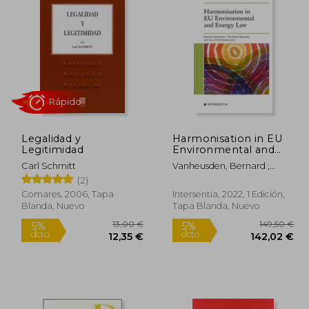
Legalidad y
Harmonisation in EU
Legitimidad
Environmental and
Energy Law (en
Carl Schmitt
Vanheusden, Bernard ;
Inglés)
Iliopoulos, Theodoros ;
(2)
Rápido
Vanhellemont, Anna
Comares, 2006, Tapa
Intersentia, 2022, 1 Edición,
Blanda, Nuevo
Tapa Blanda, Nuevo