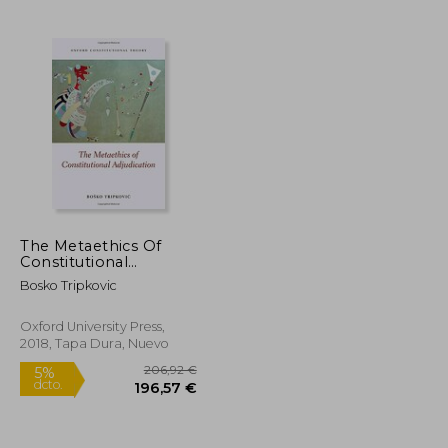
63,37 €
211,11 €
5%
dcto.
60,21 €
200,55 €
The Metaethics Of
Constitutional
Adjudication (oxford
Bosko Tripkovic
Constitutional Theory)
(en Inglés)
Oxford University Press,
2018, Tapa Dura, Nuevo