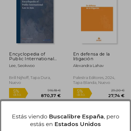
9,00 €
82,08 €
5%
dcto.
,55 €
77,97 €
Encyclopedia of
En defensa de la
Public International
litigación
Law in Asia (3 Vols) (en
Lee, Seokwoo
Alexandra Lahav
Inglés)
Brill Nijhoff, Tapa Dura,
Palestra Editores, 2024,
Nuevo
Tapa Blanda, Nuevo
Estás viendo
Buscalibre España
, pero
estás en
Estados Unidos