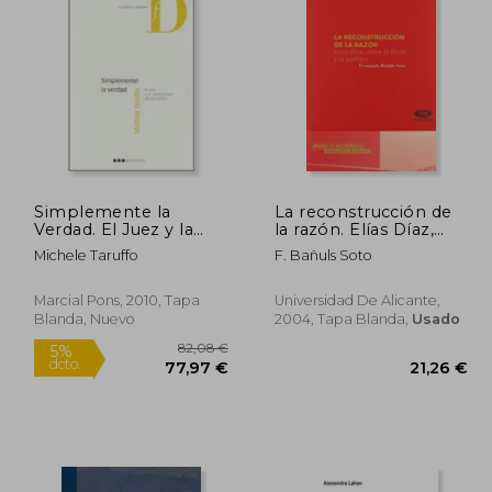
3,97 €
13,00 €
5%
5%
dcto.
dcto.
,77 €
12,35 €
Simplemente la
La reconstrucción de
Verdad. El Juez y la
la razón. Elías Díaz,
Construcción de los
entre la ética y la
Michele Taruffo
F. Bañuls Soto
Hechos (r) (2010)
política
Marcial Pons, 2010, Tapa
Universidad De Alicante,
Blanda, Nuevo
2004, Tapa Blanda,
Usado