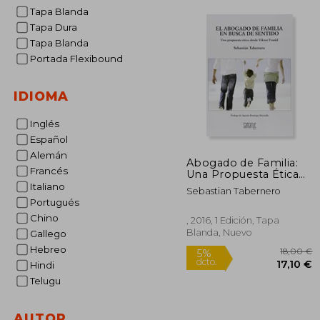
Tapa Blanda
Tapa Dura
Tapa Blanda
Portada Flexibound
IDIOMA
Inglés
Español
Alemán
Abogado de Familia:
Francés
Una Propuesta Ética
Desde Viktor Frankl
Italiano
Sebastian Tabernero
Portugués
Chino
, 2016, 1 Edición, Tapa
Blanda, Nuevo
Gallego
Hebreo
Hindi
Telugu
1
5%
AUTOR