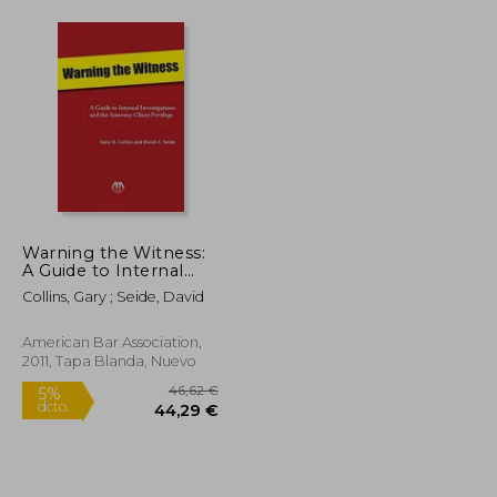
Warning the Witness:
A Guide to Internal
Investigations and the
Collins, Gary ; Seide, David
Attorney-Client
Privelege (en Inglés)
American Bar Association,
2011, Tapa Blanda, Nuevo
14,50 €
46,62 €
5%