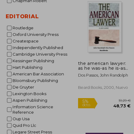
Chapman Robert
20
5%
dcto.
19
EDITORIAL
Routledge
Oxford University Press
Createspace
Independently Published
Cambridge University Press
Kessinger Publishing
the american lawyer:
Hart Publishing
as he was-as he is-as
he can be (en Inglés)
American Bar Association
Dos Passos, John Randolph
Bloomsbury Publishing
De Gruyter
Beard Books, 2000, Nuevo
Lexington Books
Aspen Publishing
Information Science
Reference
Oup Usa
Quid Pro Llc
Legare Street Press