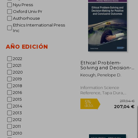
Nyu Press
Oxford Univ Pr
Authorhouse
5
5%
Ethics International Press
dcto.
48
Inc
AÑO EDICIÓN
2022
Ethical Problem-
2021
Solving and Decision-
2020
Making for Positive
Keough, Penelope D.
and Conclusive
2019
Outcomes (en Inglés)
2018
Information Science
2016
Reference, Tapa Dura,
Nuevo
2015
2014
2013
2012
2011
2010