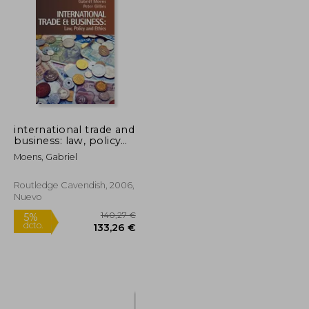
54,93 €
25,22 €
5%
dcto.
52,18 €
23,96 €
international trade and
business: law, policy
and ethics (en Inglés)
Moens, Gabriel
Routledge Cavendish, 2006,
Nuevo