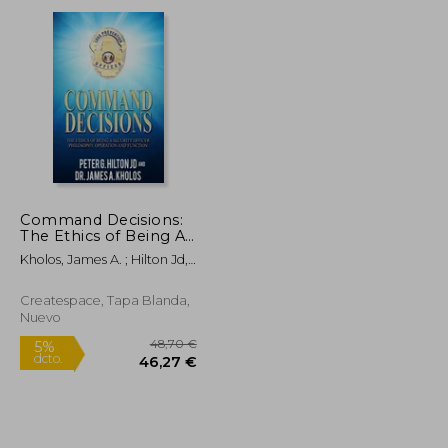
dcto.
13,78 €
44,29 €
Command Decisions:
The Ethics of Being A
Security Officer
Kholos, James A. ; Hilton Jd,
Philosphy, Operation
Peter G.
and Fuction (en
Inglés)
Createspace, Tapa Blanda,
Nuevo