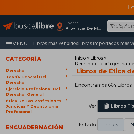
L
Enviar a
Provincia De Madrid
MENÚ
Libros más vendidos
Libros importados más v
Inicio
Libros
CATEGORÍA
Derecho
Teoría general d
Libros de Ética d
Derecho
Teoría General Del
Derecho
Encontramos 664 Libros
Ejercicio Profesional Del
Derecho: General
Ética De Las Profesiones
Ver:
Libros Fí
Jurídicas Y Deontología
Profesional
Estado:
Todos
N
ENCUADERNACIÓN