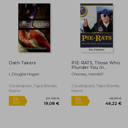
dcto.
dcto.
,10 €
17,20 €
Oath Takers
PIE-RATS, Those Who
Plunder You In
Bankruptcy (en
L Douglas Hogan
Chorney, Harold F.
Inglés)
Createspace, Tapa Blanda,
Createspace, Tapa Blanda,
Nuevo
Nuevo