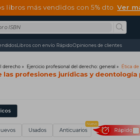
os libros más vendidos con 5% dto
Ver m
endidos
Libros con envío Rápido
Opiniones de clientes
el derecho
Ejercicio profesional del derecho: general
Ética de
e las profesiones jurídicas y deontología
sicos
Nuevo
uevos
Usados
Anticuarios
Rápido