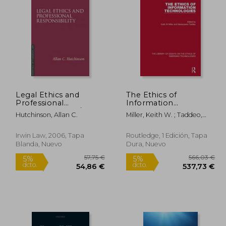
54,11 €
147,85 €
5%
5%
dcto.
dcto.
,40 €
140,46 €
Legal Ethics and
The Ethics of
Professional
Information
Responsibility, 2/E (en
Technologies (en
Hutchinson, Allan C.
Miller, Keith W. ; Taddeo,
Inglés)
Inglés)
Mariarosaria
Irwin Law, 2006, Tapa
Routledge, 1 Edición, Tapa
Blanda, Nuevo
Dura, Nuevo