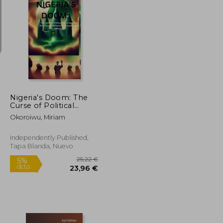
37,54 €
54,89 €
5%
dcto.
35,67 €
52,15 €
Nigeria's Doom: The
Curse of Political
Patronage How
Okoroiwu, Miriam
Nigeria's Elites Sustain
Corruption and
Inequality (en Inglés)
Independently Published,
Tapa Blanda, Nuevo