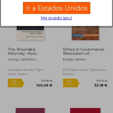
Ir a Estados Unidos
Me quedo aquí
7,94 €
24,66 €
5%
5%
dcto.
dcto.
,04 €
23,43 €
The Wounded
Ethics in Governance:
Attorney: How
Resolution of
Psychological
Dilemmas with Case
Young, Catherine ;
Kanda, Mohan
Disorders Impact
Studies (en Inglés)
Packman, Wendy
Attorneys (en Inglés)
Lexington Books, Tapa
BS Publications, Tapa Dura,
Dura, Nuevo
Nuevo