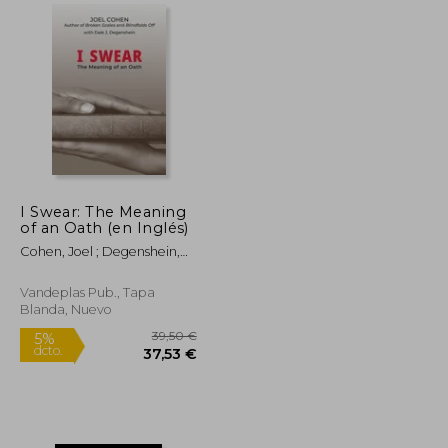
48,65 €
48,70 €
5%
dcto.
46,22 €
46,27 €
I Swear: The Meaning
of an Oath (en Inglés)
Cohen, Joel ; Degenshein,
Dale J.
Vandeplas Pub., Tapa
Blanda, Nuevo