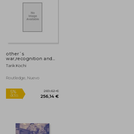
other´s
war,recognition and
566,03 €
140,27 €
5%
the violence of ethics
dcto.
537,73 €
133,26 €
Tarik Kochi
Routledge, Nuevo