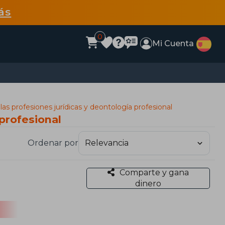
ás
0
Mi Cuenta
 las profesiones jurídicas y deontología profesional
 profesional
Ordenar por
Comparte y gana
dinero