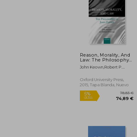
Reason, Morality, And
Law: The Philosophy
5%
Of John Finnis (en
dcto.
14
John Keown,robert P.
Inglés)
George
Oxford University Press,
2015, Tapa Blanda, Nuevo