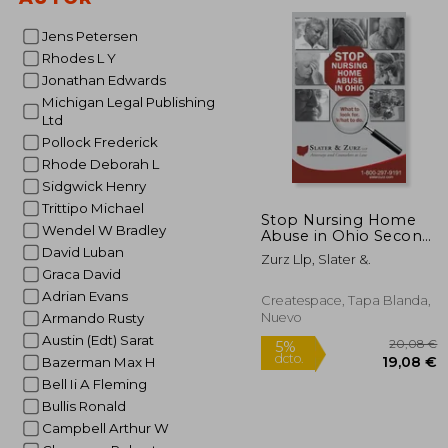
dcto.
17
Jens Petersen
Rhodes L Y
Jonathan Edwards
Michigan Legal Publishing
Ltd
Pollock Frederick
Rhode Deborah L
Sidgwick Henry
Trittipo Michael
Stop Nursing Home
Wendel W Bradley
Abuse in Ohio Second
Edition: What To Look
David Luban
Zurz Llp, Slater &.
For. What To Do. (en
Graca David
Inglés)
Adrian Evans
Createspace, Tapa Blanda,
Nuevo
Armando Rusty
Austin (Edt) Sarat
Bazerman Max H
Bell Ii A Fleming
Bullis Ronald
Campbell Arthur W