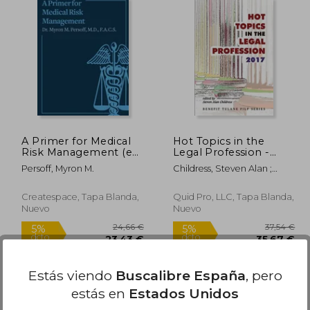
1,29 €
34,02 €
5%
5%
dcto.
dcto.
,73 €
32,32 €
A Primer for Medical
Hot Topics in the
Risk Management (en
Legal Profession -
Inglés)
2017 (en Inglés)
Persoff, Myron M.
Childress, Steven Alan ;
Childress, Steven Alan
Createspace, Tapa Blanda,
Quid Pro, LLC, Tapa Blanda,
Nuevo
Nuevo
Estás viendo
Buscalibre España
, pero
estás en
Estados Unidos