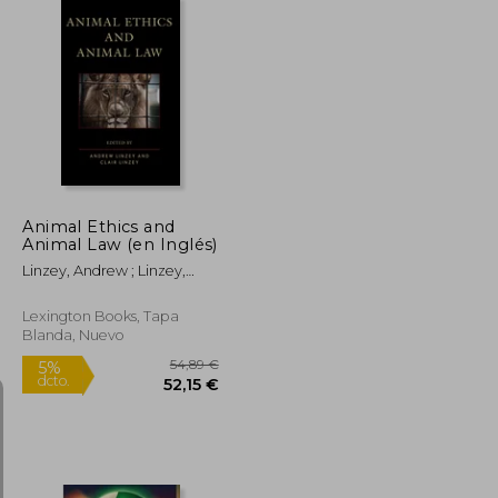
12,93 €
39,50 €
5%
dcto.
12,28 €
37,53 €
Animal Ethics and
Animal Law (en Inglés)
Linzey, Andrew ; Linzey,
Clair ; Bates, A. W. H.
Lexington Books, Tapa
Blanda, Nuevo