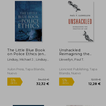
,08 €
20,08 €
5%
5%
dcto.
dcto.
,08 €
19,08 €
The Little Blue Book
Unshackled:
on Police Ethics (en
Reimagining the
Inglés)
Practice of law (en
Lindsay, Michael J. ; Lindsay,
Llewellyn, Paul T.
Inglés)
Denise N.
Xulon Press, Tapa Blanda,
Lioncrest Publishing, Tapa
Nuevo
Blanda, Nuevo