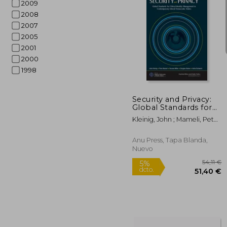
2009
2008
2007
2005
2001
21
2000
5%
dcto.
207
1998
Security and Privacy:
Global Standards for
Ethical Identity
Kleinig, John ; Mameli, Peter
Management in
; Miller, Seumas
Contemporary Liberal
Democratic States (en
Anu Press, Tapa Blanda,
Inglés)
Nuevo