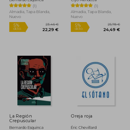
(1)
(1)
Almadia, Tapa Blanda,
Almadia, Tapa Blanda,
Nuevo
Nuevo
18,24 €
21,72
5%
5%
dcto.
dcto.
17,33 €
20,63
La Región
Oreja roja
Crepuscular
Bernardo Esquinca
Éric Chevillard