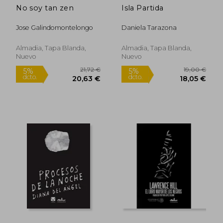
No soy tan zen
Isla Partida
Jose Galindomontelongo
Daniela Tarazona
Almadia, Tapa Blanda,
Almadia, Tapa Blanda,
Nuevo
Nuevo
Rápido
21,72 €
19,00
5%
5%
dcto.
dcto.
20,63 €
18,05