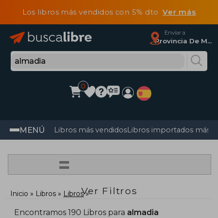
Los libros más vendidos con 5% dto
Ver más
Enviar a
Provincia De Madrid
0
MENÚ
Libros más vendidos
Libros importados más v
=
Ver Filtros
Inicio
Libros
Libros
Encontramos 190 Libros para
almadia