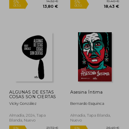
21,72 €
17,90
5%
5%
dcto.
dcto.
20,63 €
17,01
ALGUNAS DE ESTAS
Asesina Íntima
COSAS SON CIERTAS
Vicky González
Bernardo Esquinca
Almadía, 2024, Tapa
Almadia, Tapa Blanda,
Blanda, Nuevo
Nuevo