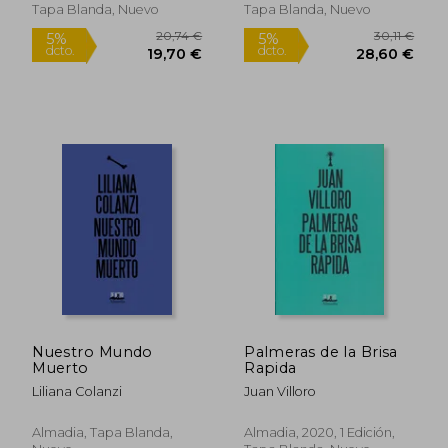
Tapa Blanda, Nuevo
Tapa Blanda, Nuevo
Nuestro Mundo
Palmeras de la Brisa
Muerto
Rapida
Liliana Colanzi
Juan Villoro
Almadia, Tapa Blanda,
Almadia, 2020, 1 Edición,
14,52 €
14,52