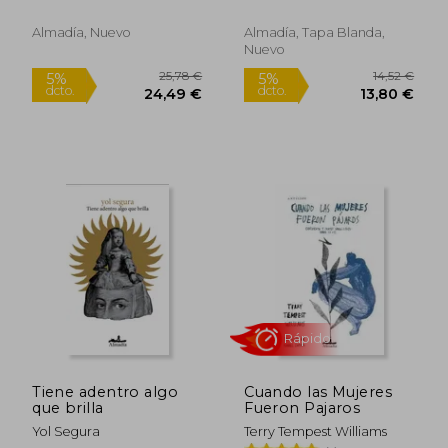
Almadía, Nuevo
Almadía, Tapa Blanda,
Nuevo
23,46 €
25,78
5%
5%
dcto.
dcto.
22,29 €
24,49
Tiene adentro algo
Cuando las Mujeres
que brilla
Fueron Pajaros
Yol Segura
Terry Tempest Williams