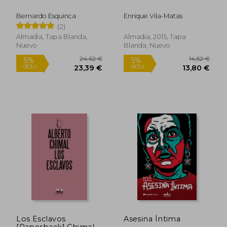
Bernardo Esquinca
Enrique Vila-Matas
18,24 €
19,00
5%
5%
(2)
dcto.
dcto.
17,33 €
18,05
Almadia, Tapa Blanda,
Almadia, 2015, Tapa
Nuevo
Blanda, Nuevo
Los Esclavos
Asesina Íntima
[Paperback] Chimal,