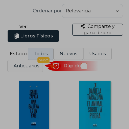
Ordenar por
Comparte y
Ver:
gana dinero
Libros Físicos
Estado:
Todos
Nuevos
Usados
Nuevo
Anticuarios
Rápido