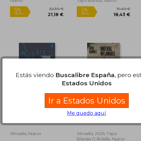
5%
5%
Nuevo
Tapa Blanda, Nuevo
dcto.
dcto.
13,80 €
13,80
Estás viendo
Buscalibre España
, pero es
Estados Unidos
Ir a Estados Unidos
Ciudad Láser
Material inflamable
Me quedo aquí
Mariantuá Correa
Ramìrez, Rosa
Almadía, Nuevo
Almadía, 2026, Tapa
Blanda O Bolsillo, Nuevo