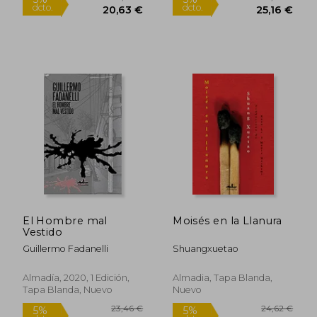
21,72 €
29,54
5%
5%
dcto.
dcto.
20,63 €
28,06
El Hombre mal
Moisés en la Llanura
Vestido
Guillermo Fadanelli
Shuangxuetao
Almadía, 2020, 1 Edición,
Almadia, Tapa Blanda,
Tapa Blanda, Nuevo
Nuevo