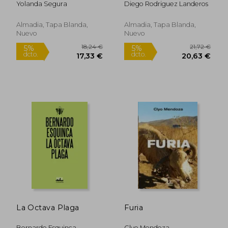
Yolanda Segura
Diego Rodriguez Landeros
una Mujer Mexicana
de Clase Trabajadora
Almadia, Tapa Blanda,
Almadia, Tapa Blanda,
Nuevo
Nuevo
14,52 €
14,52
5%
5%
dcto.
dcto.
13,80 €
13,80
La Octava Plaga
Furia
Bernardo Esquinca
Clyo Mendoza