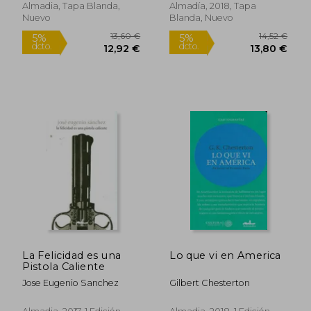
Almadia, Tapa Blanda,
Almadía, 2018, Tapa
Nuevo
Blanda, Nuevo
16,97 €
20,56
La Felicidad es una
Lo que vi en America
5%
5%
dcto.
dcto.
Pistola Caliente
16,12 €
19,53
Jose Eugenio Sanchez
Gilbert Chesterton