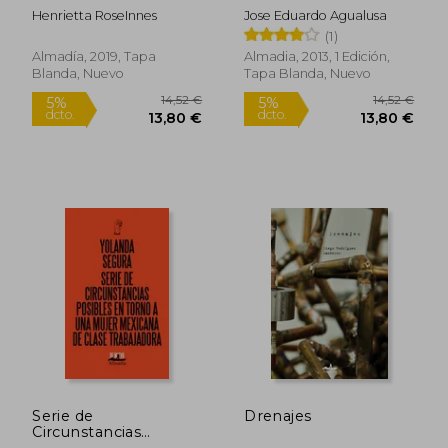
Henrietta RoseInnes
Jose Eduardo Agualusa
(1)
Almadía, 2019, Tapa
Almadia, 2013, 1 Edición,
Blanda, Nuevo
Tapa Blanda, Nuevo
18,82 €
25,78
5%
5%
dcto.
dcto.
17,88 €
24,49
Serie de
Drenajes
Circunstancias
Posibles en Torno a