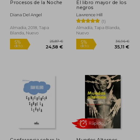
Procesos de la Noche
El libro mayor de los
negros
Diana Del Angel
Lawrence Hill
(1)
Almadia, 2018, Tapa
Almadía, Tapa Blanda,
Blanda, Nuevo
Nuevo
25,87 €
36,96
Conferencia sobre la
Mundos Alternos