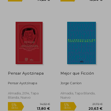
21,72 €
26,49
5%
5%
dcto.
dcto.
20,63 €
25,16
Pensar Ayotzinapa
Mejor que Ficción
Pensar Ayotzinapa
Jorge Carrion
Almadía, 2014, Tapa
Almadia, Tapa Blanda,
Blanda, Nuevo
Nuevo