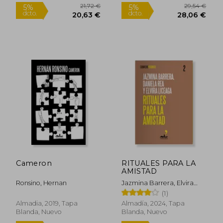
22,30 €
19,40
5%
5%
dcto.
dcto.
21,18 €
18,43
Cameron
RITUALES PARA LA
AMISTAD
Ronsino, Hernan
Jazmina Barrera, Elvira
Rápido
Liceaga Y Daniela Rea.
(1)
Almadia, 2019, Tapa
Almadía, 2024, Tapa
Blanda, Nuevo
Blanda, Nuevo