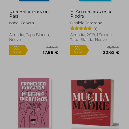
Una Ballena es un
El Animal Sobre la
País
Piedra
Isabel Zapata
Daniela Tarazona
(1)
Almadia, Tapa Blanda,
Almadia, 2019, 1 Edición,
Nuevo
Tapa Blanda, Nuevo
18,82 €
21,70
5%
5%
dcto.
dcto.
17,88 €
20,62