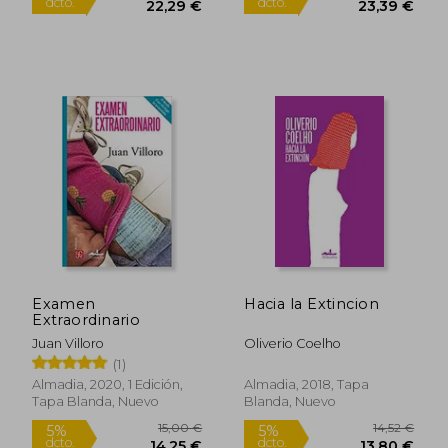
14,52 €
19,40
5%
5%
dcto.
dcto.
13,80 €
18,43
Examen
Hacia la Extincion
Extraordinario
Juan Villoro
Oliverio Coelho
(1)
Almadia, 2020, 1 Edición,
Almadia, 2018, Tapa
Tapa Blanda, Nuevo
Blanda, Nuevo