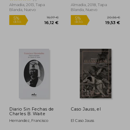
Almadia, 2013, Tapa
Almadia, 2018, Tapa
Blanda, Nuevo
Blanda, Nuevo
Rápido
19,98 €
19,00
5%
5%
dcto.
dcto.
18,98 €
18,05
Diario Sin Fechas de
Caso Jauss, el
Charles B. Waite
Hernandez, Francisco
El Caso Jauss