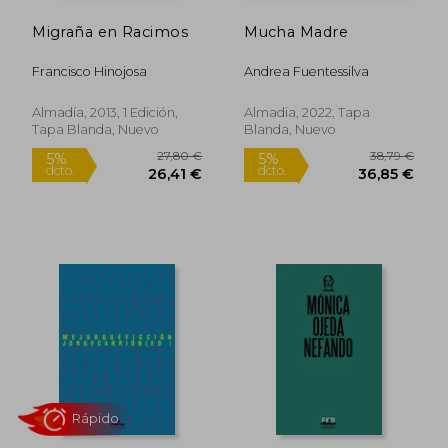
Migraña en Racimos
Mucha Madre
Francisco Hinojosa
Andrea Fuentessilva
Almadía, 2013, 1 Edición,
Almadia, 2022, Tapa
Tapa Blanda, Nuevo
Blanda, Nuevo
27,80 €
38,79
5%
5%
dcto.
dcto.
26,41 €
36,85