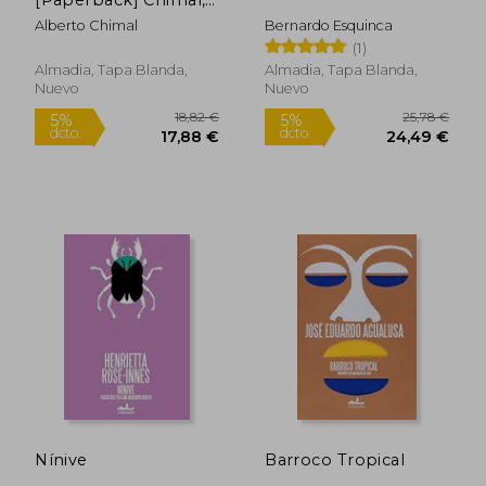
Alberto
Alberto Chimal
Bernardo Esquinca
(1)
Almadia, Tapa Blanda,
Almadia, Tapa Blanda,
24,62 €
14,52
5%
5%
Nuevo
Nuevo
dcto.
dcto.
23,39 €
13,80
Nínive
Barroco Tropical