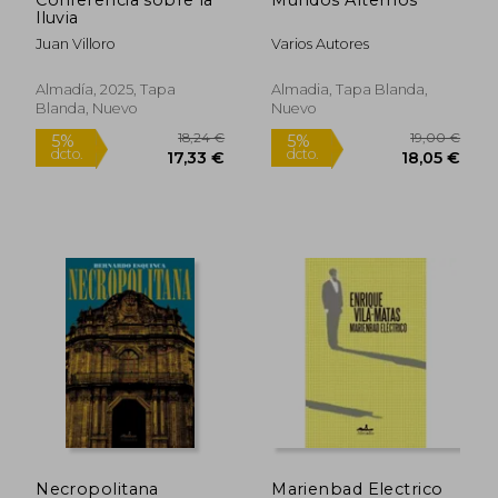
5%
5%
dcto.
dcto.
lluvia
24,58 €
35,11
Juan Villoro
Varios Autores
Almadía, 2025, Tapa
Almadia, Tapa Blanda,
Blanda, Nuevo
Nuevo
Rápido
Necropolitana
Marienbad Electrico