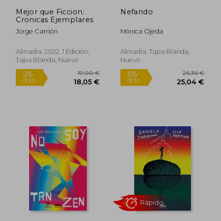
Mejor que Ficcion:
Nefando
Cronicas Ejemplares
Jorge Carrión
Mónica Ojeda
Almadia, 2022, 1 Edición,
Almadia, Tapa Blanda,
Tapa Blanda, Nuevo
Nuevo
Rápido
19,00 €
26,36
5%
5%
dcto.
dcto.
18,05 €
25,04