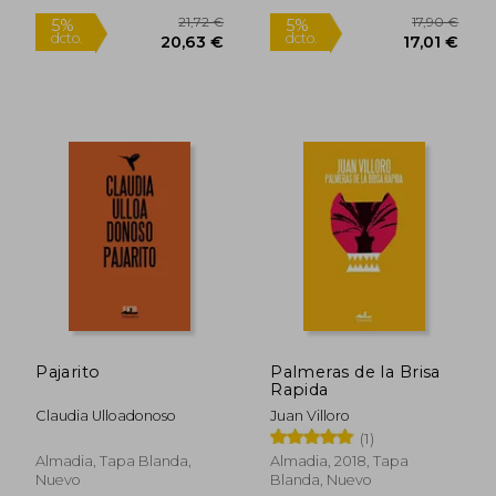
20,74 €
30,11
5%
5%
dcto.
dcto.
19,70 €
28,60
Pajarito
Palmeras de la Brisa
Rapida
Claudia Ulloadonoso
Juan Villoro
(1)
Almadia, Tapa Blanda,
Almadia, 2018, Tapa
Nuevo
Blanda, Nuevo