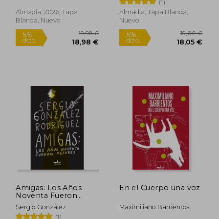
(1)
Almadia, 2026, Tapa
Almadia, Tapa Blanda,
Blanda, Nuevo
Nuevo
25,78 €
14,52
5%
5%
dcto.
dcto.
24,49 €
13,80
Amigas: Los Años
En el Cuerpo una voz
Noventa Fueron
Mejores
Sergio González
Maximiliano Barrientos
(1)