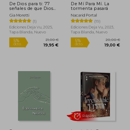
De Dios para ti: 77
De Mí Para Mí. La
señales de que Dios
tormenta pasará
está contigo y que te
Gia Moretti
Nacarid Portal
acercarán más a Él
(1)
(19)
Ediciones Deja Vu, 2025,
Ediciones Deja Vu, 2023,
Tapa Blanda, Nuevo
Tapa Blanda, Nuevo
Rápido
18,20 €
16,50
5%
5%
dcto.
dcto.
17,29 €
15,68