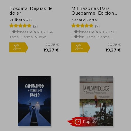
Posdata: Dejarás de
Mil Razones Para
doler
Quedarme: Edición
Blanco y Negro
Yulibeth R.G.
Nacarid Portal
(2)
(7)
Ediciones Deja Vu, 2024,
Ediciones Deja Vu, 2019, 1
Tapa Blanda, Nuevo
Edición, Tapa Blanda,
Nuevo
21,79 €
22,83
5%
5%
dcto.
dcto.
20,70 €
21,69