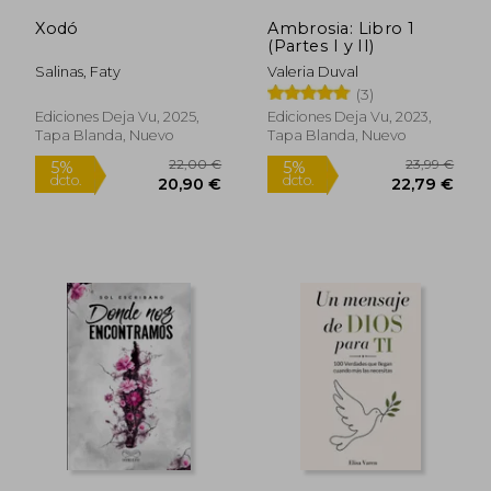
Xodó
Ambrosia: Libro 1
(Partes I y II)
Salinas, Faty
Valeria Duval
(3)
Ediciones Deja Vu, 2025,
Ediciones Deja Vu, 2023,
Tapa Blanda, Nuevo
Tapa Blanda, Nuevo
25,48 €
27,56
5%
5%
dcto.
dcto.
24,21 €
26,18