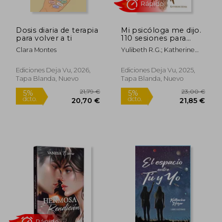
Dosis diaria de terapia
Mi psicóloga me dijo.
para volver a ti
110 sesiones para
elegirte sin culpas y
Clara Montes
Yulibeth R.G.; Katherine
dejar de aguantar
Hoyer
tanta m***d@
Ediciones Deja Vu, 2026,
Ediciones Deja Vu, 2025,
Tapa Blanda, Nuevo
Tapa Blanda, Nuevo
18,00 €
23,00
5%
5%
dcto.
dcto.
17,10 €
21,85