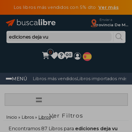
Los libros más vendidos con 5% dto
Ver más
Enviar a
Provincia De Madrid
0
MENÚ
Libros más vendidos
Libros importados más v
=
Ver Filtros
Inicio
Libros
Libros
Encontramos 87 Libros para
ediciones deja vu