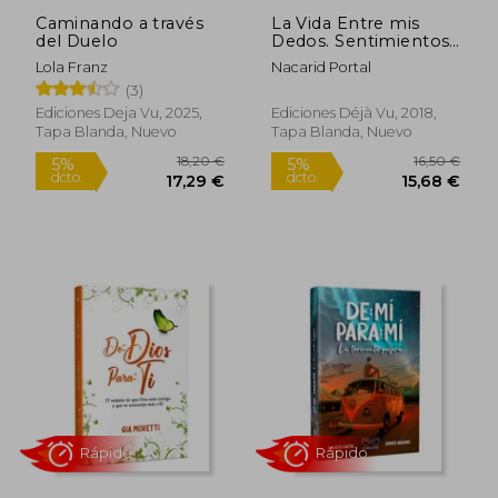
Caminando a través
La Vida Entre mis
del Duelo
Dedos. Sentimientos
Traducidos en Letras
Lola Franz
Nacarid Portal
(3)
Ediciones Deja Vu, 2025,
Ediciones Déjà Vu, 2018,
Tapa Blanda, Nuevo
Tapa Blanda, Nuevo
20,28 €
20,28
5%
5%
dcto.
dcto.
19,27 €
19,27