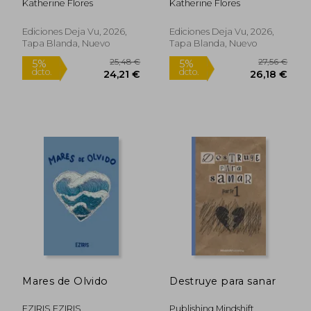
Katherine Flores
Katherine Flores
Ediciones Deja Vu, 2026,
Ediciones Deja Vu, 2026,
Tapa Blanda, Nuevo
Tapa Blanda, Nuevo
23,00 €
27,63
5%
5%
dcto.
dcto.
21,85 €
26,25
Mares de Olvido
Destruye para sanar
EZIRIS EZIRIS
Publishing Mindshift