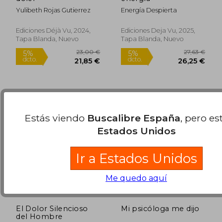
Yulibeth Rojas Gutierrez
Energía Despierta
Ediciones Déjà Vu, 2024,
Ediciones Deja Vu, 2025,
Tapa Blanda, Nuevo
Tapa Blanda, Nuevo
52,04 €
34,21
5%
5%
dcto.
dcto.
49,43 €
32,50
Estás viendo
Buscalibre España
, pero es
Estados Unidos
Ir a Estados Unidos
Me quedo aquí
El Dolor Silencioso
Mi psicóloga me dijo
del Hombre