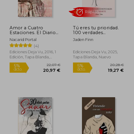
24,44 €
23,00
5%
5%
dcto.
dcto.
23,22 €
21,85
Amor a Cuatro
Tú eres tu prioridad.
Estaciones. El Diario
100 verdades
de una Ilusión (14ª Ed.
esenciales para
Nacarid Portal
Jaden Finn
)
amarte
(4)
Ediciones Deja Vu, 2016, 1
Ediciones Deja Vu, 2025,
Edición, Tapa Blanda,
Tapa Blanda, Nuevo
Nuevo
Rápido