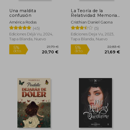
Una maldita
La Teoría de la
confusión
Relatividad: Memorias
& Margaritas
América Rodas
Cristhian Daniel Gaona
(45)
(5)
Ediciones Déjà Vu, 2024,
Ediciones Deja Vu, 2023,
Tapa Blanda, Nuevo
Tapa Blanda, Nuevo
25,14 €
20,28
5%
5%
dcto.
dcto.
23,88 €
19,27