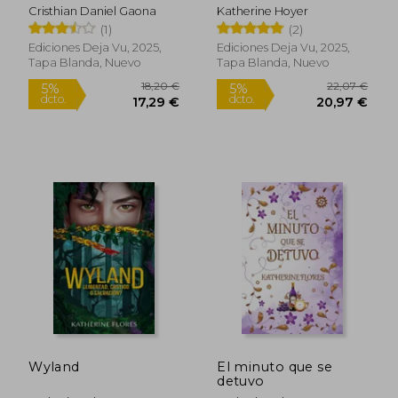
Cristhian Daniel Gaona
Katherine Hoyer
(1)
(2)
Ediciones Deja Vu, 2025,
Ediciones Deja Vu, 2025,
Tapa Blanda, Nuevo
Tapa Blanda, Nuevo
46,44 €
18,67
5%
5%
dcto.
dcto.
44,11 €
17,74
Wyland
El minuto que se
Rápido
detuvo