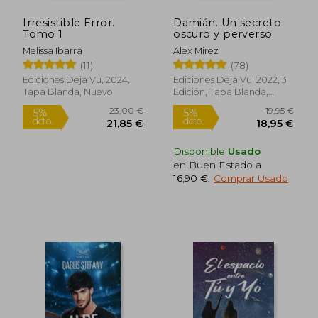
Irresistible Error.
Damián. Un secreto
Tomo 1
oscuro y perverso
Melissa Ibarra
Alex Mirez
(11)
(78)
Ediciones Deja Vu, 2024,
Ediciones Deja Vu, 2022, 3
Rápido
Rápido
Tapa Blanda, Nuevo
Edición, Tapa Blanda,
Nuevo
Disponible
Usado
en Buen Estado a
16,90 €
.
Comprar Usado
23,00 €
19,95
5%
5%
dcto.
dcto.
21,85 €
18,95