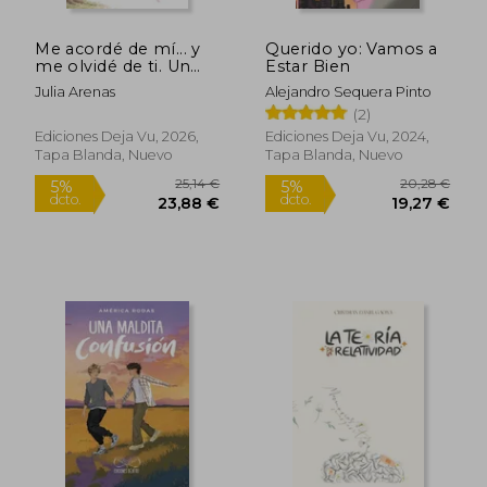
Me acordé de mí... y
Querido yo: Vamos a
Rápido
me olvidé de ti. Un
Estar Bien
viaje hacia el amor
Julia Arenas
Alejandro Sequera Pinto
propio, la autoestima
(2)
y la sanación
emocional
Ediciones Deja Vu, 2026,
Ediciones Deja Vu, 2024,
Tapa Blanda, Nuevo
Tapa Blanda, Nuevo
24,00 €
22,83
5%
5%
dcto.
dcto.
22,80 €
21,69