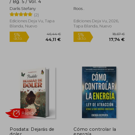
/ Bg. 5 / Vol. 4
Darlis Stefany
Roos .
18,20 €
23,00
5%
5%
(2)
dcto.
dcto.
17,29 €
21,85
Ediciones Deja Vu, Tapa
Ediciones Deja Vu, 2026,
Blanda, Nuevo
Tapa Blanda, Nuevo
Posdata: Dejarás de
Cómo controlar la
doler
energía