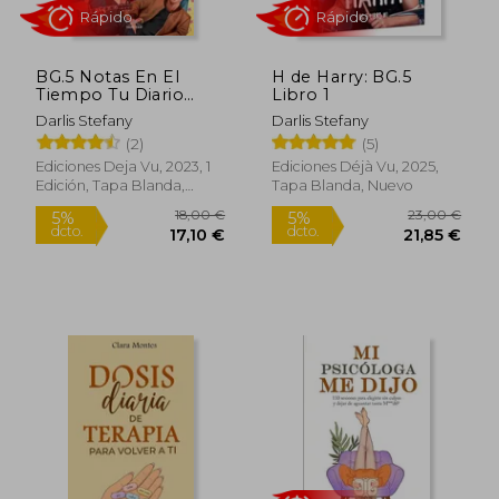
BG.5 Notas En El
H de Harry: BG.5
Tiempo Tu Diario
Libro 1
Eterno. Fiver Hoy,
Darlis Stefany
Darlis Stefany
Fiver Siempre
17,63 €
22,83
5%
5%
(2)
(5)
dcto.
dcto.
16,75 €
21,69
Ediciones Deja Vu, 2023, 1
Ediciones Déjà Vu, 2025,
Edición, Tapa Blanda,
Tapa Blanda, Nuevo
Nuevo
Rápido
Rápido