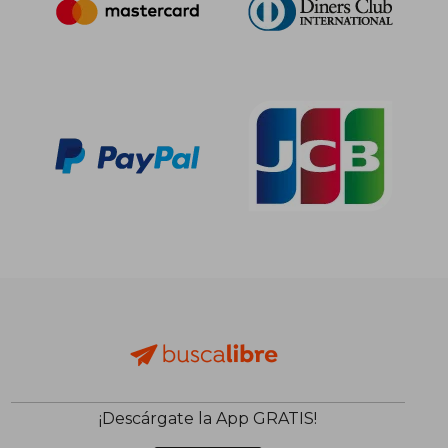
36,72 €
26,07
5%
5%
dcto.
dcto.
34,89 €
24,77
¡Descárgate la App GRATIS!