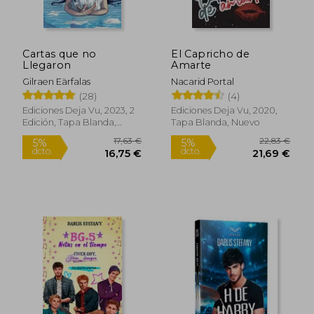
Cartas que no
El Capricho de
20,28 €
18,20
5%
5%
Llegaron
Amarte
dcto.
dcto.
19,27 €
17,29
Gilraen Eärfalas
Nacarid Portal
(28)
(4)
Ediciones Deja Vu, 2023, 2
Ediciones Deja Vu, 2020,
Edición, Tapa Blanda,
Tapa Blanda, Nuevo
Nuevo