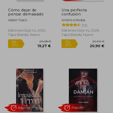
Cómo dejar de
Una perfecta
pensar demasiado
confusión
Adam Tusco
América Rodas
Rápido
(13)
Ediciones Deja Vu, 2025,
Ediciones Deja Vu, 2026,
Tapa Blanda, Nuevo
Tapa Blanda, Nuevo
20,28 €
22,00
5%
5%
dcto.
dcto.
19,27 €
20,90