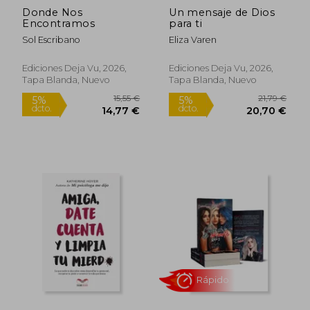
Donde Nos
Un mensaje de Dios
Encontramos
para ti
Sol Escribano
Eliza Varen
Ediciones Deja Vu, 2026,
Ediciones Deja Vu, 2026,
Tapa Blanda, Nuevo
Tapa Blanda, Nuevo
20,28 €
15,5
5%
5%
dcto.
dcto.
19,27 €
14,77