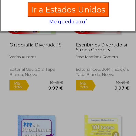
Ir a Estados Unidos
9,99 €
10,49 €
5%
5%
Me quedo aquí
dcto.
dcto.
,49 €
9,97 €
Ortografía Divertida 15
Escribir es Divertido si
Sabes Cómo 3
Varios Autores
Jose Martinez Romero
Editorial Geu, 2012, Tapa
Editorial Geu, 2014, 1 Edición,
Blanda, Nuevo
Tapa Blanda, Nuevo
Rápido
Rápido