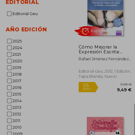
EDITORIAL
1
5%
dcto.
9
Editorial Geu
AÑO EDICIÓN
2025
Cómo Mejorar la
2024
Expresión Escrita:
2021
Manual de Redacción
Rafael Jiménez Fernández;
2020
Para el Ámbito
Manuel Francisco Romero
Universitario
2019
Oliva
Editorial Geu, 2012, 1 Edición,
2018
Tapa Blanda, Nuevo
2017
2016
Rápido
2015
2014
2013
2012
2011
2010
2009