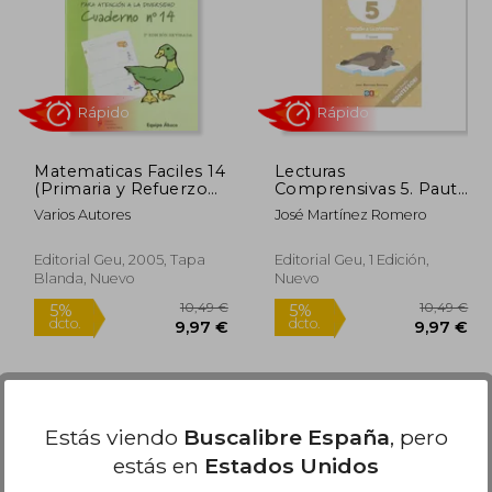
0,49 €
11,49 €
5%
5%
dcto.
dcto.
,97 €
10,92 €
Matematicas Faciles 14
Lecturas
(Primaria y Refuerzo
Comprensivas 5. Pauta
Para 1er Ciclo de la
Montessori
Varios Autores
José Martínez Romero
Eso). Para Atención a
la Diversidad
Editorial Geu, 2005, Tapa
Editorial Geu, 1 Edición,
Blanda, Nuevo
Nuevo
Rápido
Rápido
Estás viendo
Buscalibre España
, pero
estás en
Estados Unidos