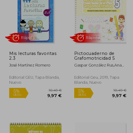
Mis lecturas favoritas
Pictocuaderno de
Rápido
Rápido
2.3
Grafomotricidad 5
José Martínez Romero
Gaspar González Rus,Ana
López Mesa,María Mercedes
López Torecilla
Editorial GEU, Tapa Blanda,
Editorial Geu, 2019, Tapa
Nuevo
Blanda, Nuevo
0,49 €
10,49 €
5%
5%
dcto.
dcto.
,97 €
9,97 €