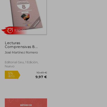
Lecturas
Rápido
Comprensivas 8.
Pauta Montessori
José Martínez Romero
Editorial Geu, 1 Edición,
Nuevo
10,49 €
10,49 €
5%
dcto.
9,97 €
9,97 €