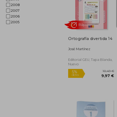
2008
2007
2006
5%
dcto.
9
2005
Ortografía divertida 14
José Martínez
Editorial GEU, Tapa Blanda,
Nuevo
Rápido