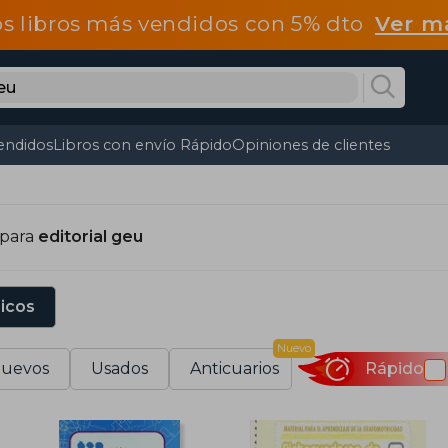
os libros más vendidos con 5% dto
Ver m
endidos
Libros con envío Rápido
Opiniones de clientes
 para
editorial geu
sicos
Nuevo
uevos
Usados
Anticuarios
Rápido