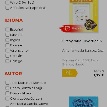
Wire O (Anillas)
Articulos De Papeleria
IDIOMA
Español
Euskera
Inglés
Ortografía Divertida 3
Basque
Valenciano
Antonio Alcala Barrauz,Jose
Martinez Romero,
Rápido
Catalán
Editorial Geu, 2012, Tapa
Gallego
Blanda, Nuevo
AUTOR
Jose Martinez Romero
Charo Gonzalez Vigil
Equipo Abaco
Gloria Lopez Garzon
1
5%
Ana Maria Garcia Bueno
dcto.
9