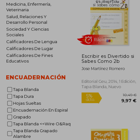
Medicina, Enfermería,
Veterinaria
Salud, Relaciones Y
Desarrollo Personal
Sociedad Y Ciencias
Sociales
Calificadores De Lengua
Calificadores De Lugar
Calificadores De Fines
Escribir es Divertido si
Rápido
Sabes Como 2b
Educativos
Jose Martínez Romero
ENCUADERNACIÓN
Editorial Geu, 2014, 1 Edición,
Tapa Blanda, Nuevo
Tapa Blanda
Tapa Dura
Hojas Sueltas
Encuadernación En Espiral
Grapado
1
5%
Tapa Blanda <<Wire O&Raq
dcto.
9
Tapa Blanda Grapado
Alambre