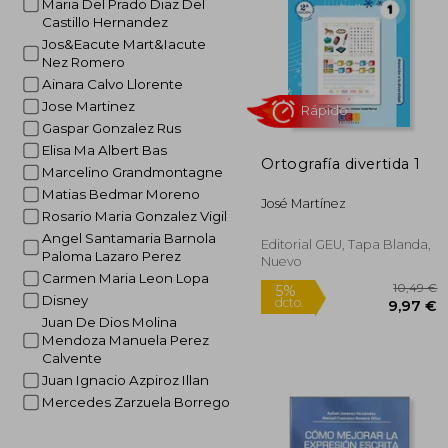
Maria Del Prado Diaz Del
Castillo Hernandez
Jos&Eacute Mart&Iacute
Nez Romero
Ainara Calvo Llorente
Jose Martinez
Gaspar Gonzalez Rus
Elisa Ma Albert Bas
Ortografía divertida 1
Marcelino Grandmontagne
Matias Bedmar Moreno
José Martínez
Rosario Maria Gonzalez Vigil
Angel Santamaria Barnola
Editorial GEU, Tapa Blanda,
Paloma Lazaro Perez
Nuevo
Rápido
Carmen Maria Leon Lopa
Disney
Juan De Dios Molina
Mendoza Manuela Perez
Calvente
Juan Ignacio Azpiroz Illan
Mercedes Zarzuela Borrego