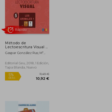
Método de
Lectoescritura Visual 5
- los Animales 1
Gaspar González Rus; Mª
Mercedes López Toreccilla
Rápido
Editorial Geu, 2018, 1 Edición,
Tapa Blanda, Nuevo
10,49 €
11,49 €
5%
dcto.
9,97 €
10,92 €