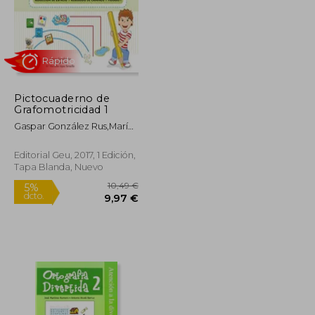
10,49 €
11,49 €
5%
dcto.
9,97 €
10,92 €
Pictocuaderno de
Grafomotricidad 1
Gaspar González Rus,María
De Las Mercedes López
Torrecillas
Editorial Geu, 2017, 1 Edición,
Tapa Blanda, Nuevo
Rápido