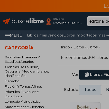
L
Enviar a
Provincia De Madrid
MENÚ
Libros más vendidos
Libros importados más v
Inicio
Libros
Libros
CATEGORÍA
Biografías, Literatura Y
Encontramos 304 Libros
Estudios Literarios
Ciencias De La Tierra,
Geografía, Medioambiente,
Ver:
Libros Fí
Planificación
Derecho
Ficción Y Temas Afines
Estado:
Todos
N
Infantiles, Juveniles Y
Didácticos
Lenguaje Y Lingüística
Matemáticas Y Ciencias