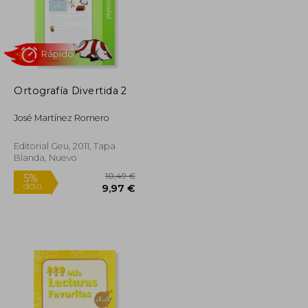
Ortografía Divertida 2
11,49 €
10,49 €
5%
dcto.
10,92 €
9,97 €
José Martínez Romero
Editorial Geu, 2011, Tapa
Blanda, Nuevo
Rápido