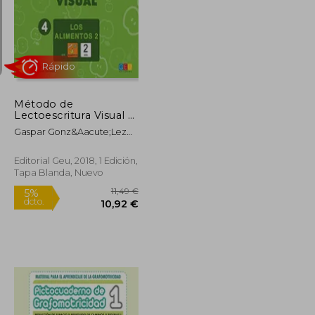
10,49 €
10,49 €
5%
dcto.
9,97 €
9,97 €
Método de
Lectoescritura Visual 4
- los Alimentos 2
Gaspar Gonz&Aacute;Lez
Rus; M&Ordf; Mercedes
L&Oacute;Pez Toreccilla
Editorial Geu, 2018, 1 Edición,
Tapa Blanda, Nuevo
Rápido