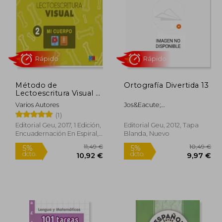
Método de
Ortografía Divertida 13
Lectoescritura Visual 2
mi Cuerpo
Varios Autores
Jos&Eacute;
Mart&Iacute;Nez; Antonio
Rápido
Rápido
(1)
Alcal&Aacute;
Editorial Geu, 2017, 1 Edición,
Editorial Geu, 2012, Tapa
Encuadernación En Espiral,
Blanda, Nuevo
Nuevo
0,49 €
11,49 €
5%
5%
dcto.
dcto.
,97 €
10,92 €