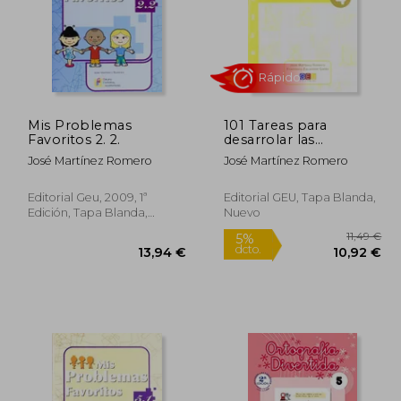
0,49 €
10,49 €
5%
5%
dcto.
dcto.
,97 €
9,97 €
Mis Problemas
101 Tareas para
Favoritos 2. 2.
desarrolar las
competencias.
José Martínez Romero
José Martínez Romero
Cuaderno 4
Editorial Geu, 2009, 1ª
Editorial GEU, Tapa Blanda,
Edición, Tapa Blanda,
Nuevo
Usado
Rápido