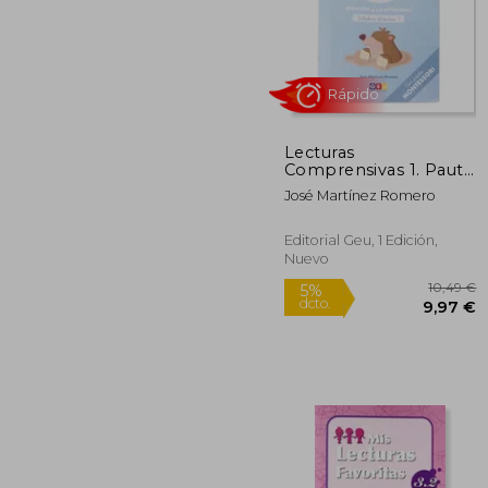
1
5%
dcto.
9
Lecturas
Comprensivas 1. Pauta
Montessori
José Martínez Romero
Editorial Geu, 1 Edición,
Nuevo
Rápido