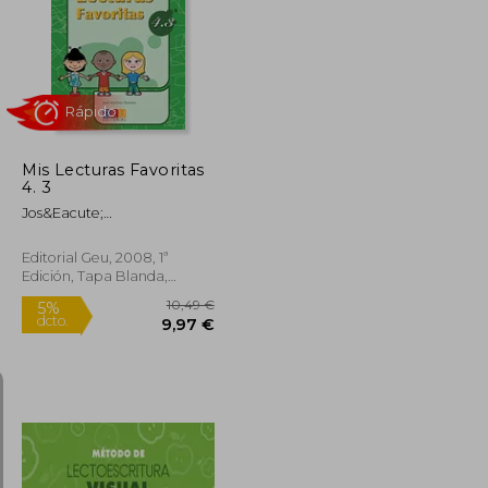
22,99 €
10,49 €
5%
dcto.
21,84 €
9,97 €
Mis Lecturas Favoritas
4. 3
Jos&Eacute;
Mart&Iacute;Nez Romero
Editorial Geu, 2008, 1ª
Edición, Tapa Blanda,
Nuevo
Rápido