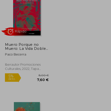
Muero Porque no
Rápido
Muero: La Vida Doble
de Teresa
Paco Becerra
Iberautor Promociones
Culturales, 2022, Tapa
Blanda, Nuevo
25,00 €
8,00 €
5%
dcto.
23,75 €
7,60 €