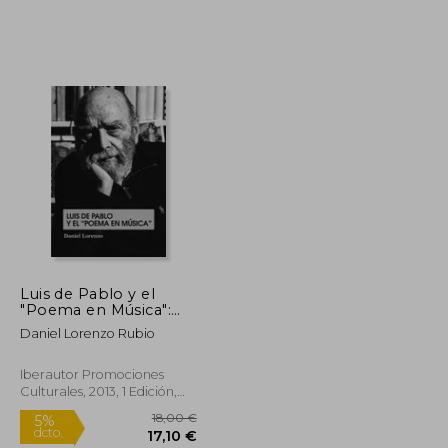
8,00 €
10,00 €
5%
dcto.
7,60 €
9,50 €
Luis de Pablo y el
"Poema en Música":
Tradición y
Daniel Lorenzo Rubio
Renovacion
Iberautor Promociones
Culturales, 2013, 1 Edición,
Tapa Blanda, Nuevo