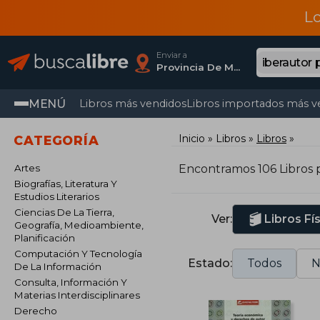
L
Enviar a
Provincia De Madrid
MENÚ
Libros más vendidos
Libros importados más v
Inicio
Libros
Libros
CATEGORÍA
Artes
Encontramos 106 Libros 
Biografías, Literatura Y
Estudios Literarios
Ciencias De La Tierra,
Ver:
Libros Fí
Geografía, Medioambiente,
Planificación
Computación Y Tecnología
Estado:
Todos
N
De La Información
Consulta, Información Y
Materias Interdisciplinares
Derecho