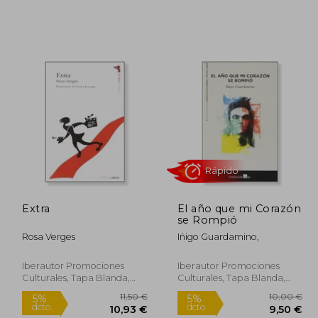
,00 €
8,00 €
5%
5%
dcto.
dcto.
,00 €
7,60 €
Extra
El año que mi Corazón
se Rompió
Rosa Verges
Iñigo Guardamino,
Iberautor Promociones
Iberautor Promociones
Culturales, Tapa Blanda,
Culturales, Tapa Blanda,
Nuevo
Nuevo