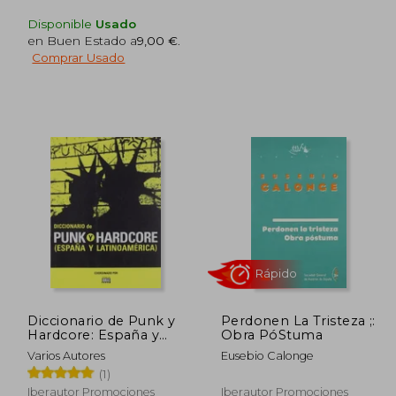
Disponible
Usado
en Buen Estado a
9,00 €
.
Comprar Usado
Rápido
2,00 €
11,50 €
5%
5%
dcto.
dcto.
,40 €
10,93 €
Diccionario de Punk y
Perdonen La Tristeza ;:
Hardcore: España y
Obra PóStuma
Latinoamérica
Varios Autores
Eusebio Calonge
(1)
Iberautor Promociones
Iberautor Promociones