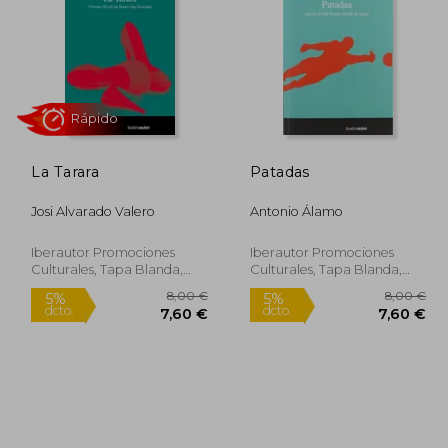
La Tarara
Patadas
Josi Alvarado Valero
Antonio Álamo
Rápido
Iberautor Promociones
Iberautor Promociones
Culturales, Tapa Blanda,
Culturales, Tapa Blanda,
Nuevo
Nuevo
,00 €
8,00 €
5%
5%
dcto.
dcto.
,00 €
7,60 €