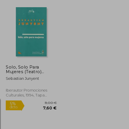
11,50 €
10,93 €
23,79 €
Solo, Solo Para
Mujeres (Teatro)
(Spanish Edition)
Sebastian Junyent
Iberautor Promociones
Culturales, 1994, Tapa
Blanda, Nuevo