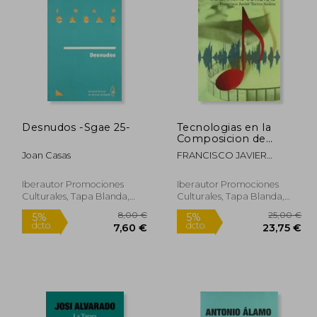
Desnudos -Sgae 25-
Tecnologias en la
Composicion de
Bandas Sonoras
Joan Casas
FRANCISCO JAVIER
TORRES SIMON
Iberautor Promociones
Iberautor Promociones
Culturales, Tapa Blanda,
Culturales, Tapa Blanda,
Nuevo
Nuevo
8,00 €
8,00 €
5%
5%
dcto.
dcto.
,10 €
7,60 €