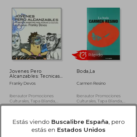
7,00 €
8,00 €
5%
5%
dcto.
dcto.
,15 €
7,60 €
Jovenes Pero
Boda,La
Alcanzables: Tecnicas
de Marketing Para
Franky Devos
Carmen Resino
Acercar la c Ultura a
los Jovenes
Iberautor Promociones
Iberautor Promociones
Culturales, Tapa Blanda,
Culturales, Tapa Blanda,
Nuevo
Nuevo
Estás viendo
Buscalibre España
, pero
Rápido
estás en
Estados Unidos