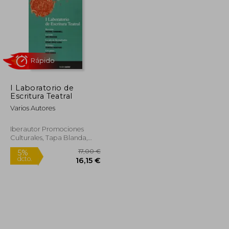
I Laboratorio de
Escritura Teatral
Varios Autores
Rápido
Iberautor Promociones
Culturales, Tapa Blanda,
Nuevo
8,00 €
17,00 €
5%
dcto.
7,60 €
16,15 €