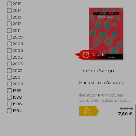
2019
2014
2013
2012
2011
1
5%
2009
dcto.
16
2008
2006
2005
2003
Primera Sangre
2002
2001
María Velasco González
2000
1999
Iberautor Promociones
1998
Culturales, 1 Edición, Tapa
1996
Blanda, Nuevo
1994
Rápido