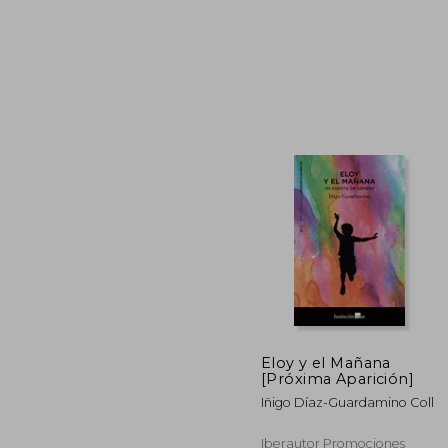
1
5%
dcto.
11
Eloy y el Mañana
[Próxima Aparición]
Iñigo Díaz-Guardamino Coll
Iberautor Promociones