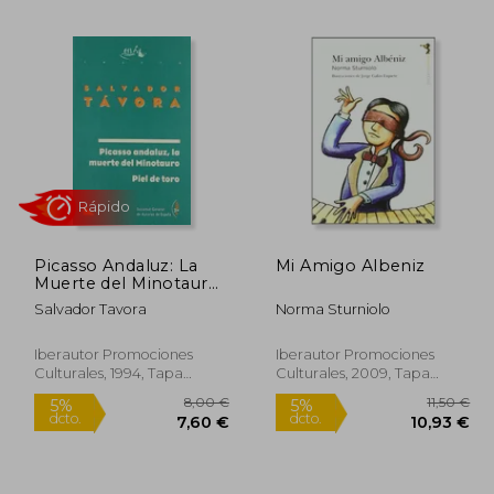
Picasso Andaluz: La
Mi Amigo Albeniz
Muerte del Minotauro;
Piel de Toro (Teatro)
Salvador Tavora
Norma Sturniolo
(Spanish Edition)
Iberautor Promociones
Iberautor Promociones
Culturales, 1994, Tapa
Culturales, 2009, Tapa
Blanda, Nuevo
Blanda, Nuevo
Rápido