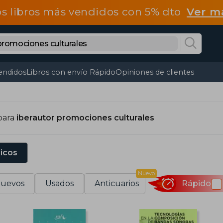
os libros más vendidos con 5% dto
Ver m
endidos
Libros con envío Rápido
Opiniones de clientes
para
iberautor promociones culturales
sicos
Nuevo
uevos
Usados
Anticuarios
Rápido