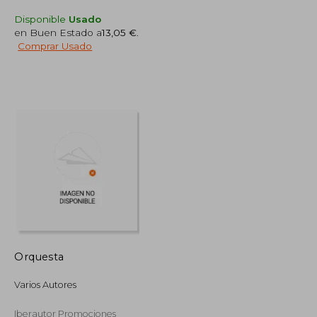
Disponible
Usado
en Buen Estado a
13,05 €
.
Comprar Usado
10,00 €
18,00 €
5%
dcto.
9,50 €
17,10 €
Orquesta
Varios Autores
Iberautor Promociones