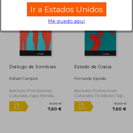
Ir a Estados Unidos
Me quedo aquí
8,00 €
20,00 €
5%
5%
dcto.
dcto.
,60 €
19,00 €
Dialogo de Sombras
Estado de Gracia
Rafael Campos
Fernando Epelde
Iberautor Promociones
Iberautor Promociones
Culturales, Tapa Blanda,
Culturales, 1ªe Edición, Tapa
Nuevo
Blanda, Nuevo