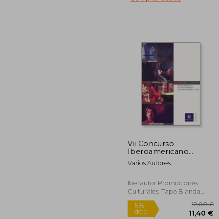
20
5%
dcto.
19
Vii Concurso
Iberoamericano
Cortometrajes Version
Varios Autores
Española
Iberautor Promociones
Culturales, Tapa Blanda,
Nuevo