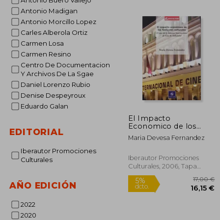
Antonio Buero Vallejo
Antonio Madigan
Antonio Morcillo Lopez
Carles Alberola Ortiz
Carmen Losa
Carmen Resino
Centro De Documentacion
Y Archivos De La Sgae
Daniel Lorenzo Rubio
Denise Despeyroux
Eduardo Galan
El Impacto
Economico de los
EDITORIAL
Festivales Culturales:
Maria Devesa Fernandez
El Caso de la Semana
Internacional de Cine
Iberautor Promociones
de Valladolid
Iberautor Promociones
Culturales
Culturales, 2006, Tapa
Blanda, Nuevo
AÑO EDICIÓN
2022
2020