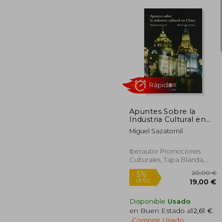
5%
dcto.
7
Apuntes Sobre la
Industria Cultural en
China
Miguel Sazatornil
Iberautor Promociones
Culturales, Tapa Blanda,
Nuevo
Disponible
Usado
en Buen Estado a
12,61 €
.
Rápido
Comprar Usado