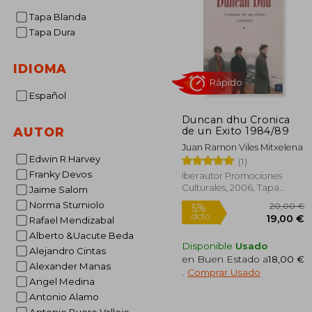
Tapa Blanda
Tapa Dura
IDIOMA
Español
Duncan dhu Cronica
de un Exito 1984/89
AUTOR
Juan Ramon Viles Mitxelena
Edwin R Harvey
Rápido
(1)
Franky Devos
Iberautor Promociones
Culturales, 2006, Tapa
Jaime Salom
Blanda, Nuevo
Norma Sturniolo
Rafael Mendizabal
Alberto &Uacute Beda
Disponible
Usado
Alejandro Cintas
en Buen Estado a
18,00 €
Alexander Manas
.
Comprar Usado
Angel Medina
Antonio Alamo
20
5%
dcto.
19