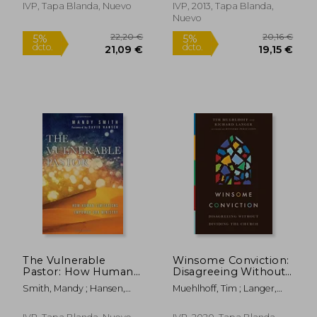
IVP, Tapa Blanda, Nuevo
IVP, 2013, Tapa Blanda,
Nuevo
36,08 €
24,30
The Vulnerable
Winsome Conviction:
5%
5%
dcto.
dcto.
Pastor: How Human
Disagreeing Without
34,27 €
23,09
Limitations Empower
Dividing the Church
Smith, Mandy ; Hansen,
Muehlhoff, Tim ; Langer,
Our Ministry (en
(en Inglés)
David
Richard
Inglés)