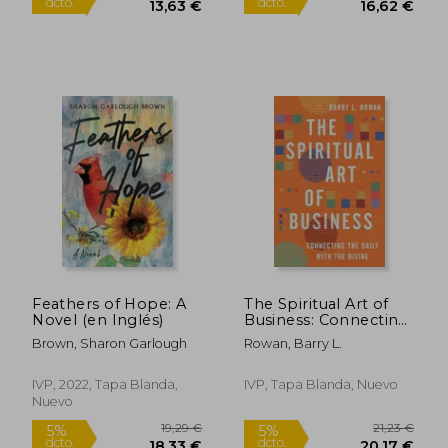
17,60 €
20,09
5%
5%
dcto.
dcto.
16,72 €
19,09
Feathers of Hope: A
The Spiritual Art of
Novel (en Inglés)
Business: Connecting
the Daily with the
Brown, Sharon Garlough
Rowan, Barry L.
Divine (en Inglés)
IVP, 2022, Tapa Blanda,
IVP, Tapa Blanda, Nuevo
Nuevo