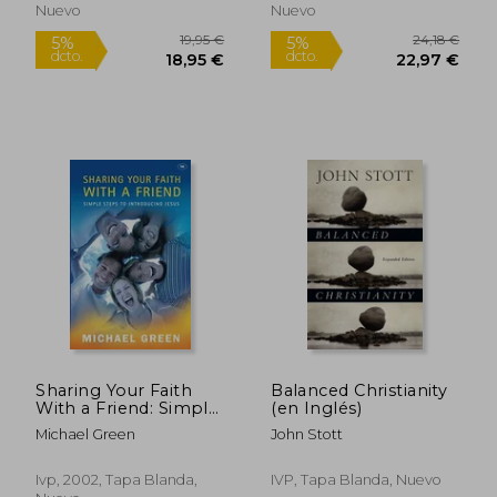
Nuevo
Nuevo
Sharing Your Faith
Balanced Christianity
With a Friend: Simple
(en Inglés)
Steps to Introducing
Michael Green
John Stott
Jesus (en Inglés)
Ivp, 2002, Tapa Blanda,
IVP, Tapa Blanda, Nuevo
24,56 €
22,19