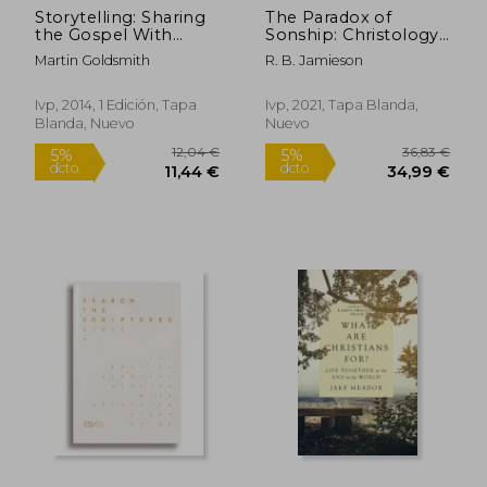
Storytelling: Sharing
The Paradox of
the Gospel With
Sonship: Christology
Passion and Power
in the Epistle to the
Martin Goldsmith
R. B. Jamieson
(en Inglés)
Hebrews (Studies in
Christian Doctrine
and Scripture, 5) (en
Ivp, 2014, 1 Edición, Tapa
Ivp, 2021, Tapa Blanda,
Inglés)
Blanda, Nuevo
Nuevo
12,04 €
36,83
5%
5%
dcto.
dcto.
11,44 €
34,99