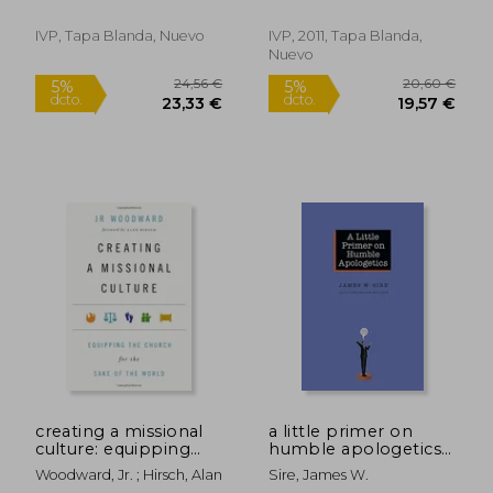
IVP, Tapa Blanda, Nuevo
IVP, 2011, Tapa Blanda,
Nuevo
29,88 €
26,47
5%
5%
dcto.
dcto.
28,39 €
25,15
creating a missional
a little primer on
culture: equipping
humble apologetics
the church for the
(en Inglés)
Woodward, Jr. ; Hirsch, Alan
Sire, James W.
sake of the world (en