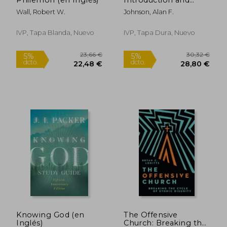
Survey (en Inglés)
Wall, Robert W.
Johnson, Alan F.
IVP, Tapa Blanda, Nuevo
IVP, Tapa Dura, Nuevo
29,21 €
25,88
5%
5%
dcto.
dcto.
27,75 €
24,59
Knowing God (en
The Offensive
Inglés)
Church: Breaking the