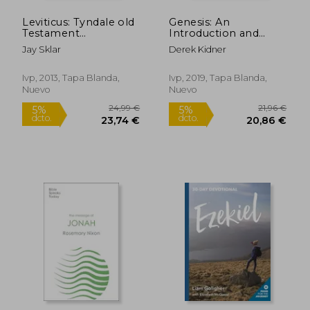
Leviticus: Tyndale old
Genesis: An
Testament
Introduction and
Commentary
Commentary (Kidner
Jay Sklar
Derek Kidner
(Tyndale old
Classic
Testament
Commentaries) (en
Commentary, 41) (en
Inglés)
Ivp, 2013, Tapa Blanda,
Ivp, 2019, Tapa Blanda,
Inglés)
Nuevo
Nuevo
24,99 €
21,96
5%
5%
dcto.
dcto.
23,74 €
20,86