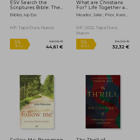
ESV Search the
What are Christians
Scriptures Bible: The
For? Life Together at
English Standard
the end of the World
Bibles, Ivp Esv
Meador, Jake ; Prior, Karen
Version Bible with
(en Inglés)
Swallow
Integrated Study
Guide (en Inglés)
IVP, Tapa Dura, Nuevo
IVP, 2022, Tapa Dura,
Nuevo
46,96 €
34,02
Follow Me: Becoming
The Thrill of