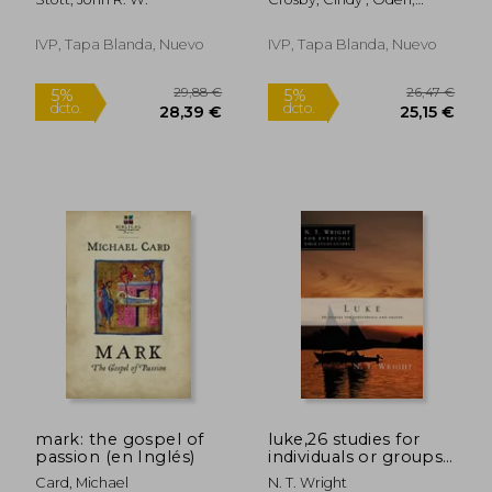
gospel and ministry
Thomas C.
(en Inglés)
IVP, Tapa Blanda, Nuevo
IVP, Tapa Blanda, Nuevo
24,30 €
29,1
5%
5%
dcto.
dcto.
23,08 €
27,65
mark: the gospel of
luke,26 studies for
passion (en Inglés)
individuals or groups
(en Inglés)
Card, Michael
N. T. Wright