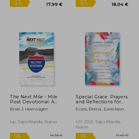
24,56 €
18,89
5%
5%
dcto.
dcto.
23,33 €
17,95
The Next Mile - Mile
Special Grace: Prayers
Post Devotional: A
and Reflections for
Post-Ministry Self-
Families With Special
Brian J. Heerwagen
Evans, Elrena ; Eareckson
Paced Devotional
Needs (en Inglés)
Tada, Joni
Guide (en Inglés)
Ivp, Tapa Blanda, Nuevo
IVP, 2022, Tapa Blanda,
Nuevo