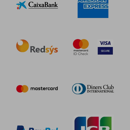
20,09 €
22,42
5%
5%
dcto.
dcto.
19,09 €
21,30