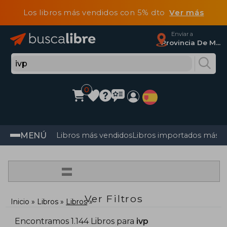
Los libros más vendidos con 5% dto
Ver más
Enviar a
Provincia De Madrid
0
MENÚ
Libros más vendidos
Libros importados más v
=
Ver Filtros
Inicio
Libros
Libros
Encontramos 1.144 Libros para
ivp