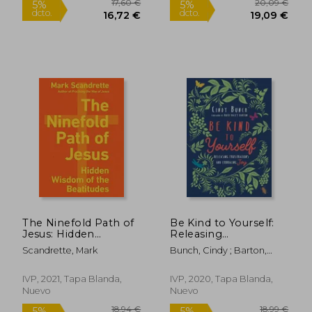
22,33 €
33,40
5%
5%
dcto.
dcto.
21,21 €
31,73
The Ninefold Path of
Be Kind to Yourself:
Jesus: Hidden
Releasing
Wisdom of the
Frustrations and
Scandrette, Mark
Bunch, Cindy ; Barton,
Beatitudes (en Inglés)
Embracing joy (en
Ruth Haley
Inglés)
IVP, 2021, Tapa Blanda,
IVP, 2020, Tapa Blanda,
Nuevo
Nuevo