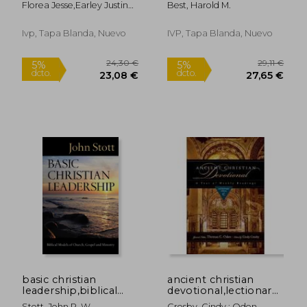
Florea Jesse,Earley Justin
Best, Harold M.
a Distracted
worship and the arts
Whitmel
World(Ivp) (en Inglés)
(en Inglés)
Ivp, Tapa Blanda, Nuevo
IVP, Tapa Blanda, Nuevo
38,00 €
30,77
5%
5%
dcto.
dcto.
36,10 €
29,23
basic christian
ancient christian
leadership,biblical
devotional,lectionary
models of church,
cycle c (en Inglés)
Stott, John R. W.
Crosby, Cindy ; Oden,