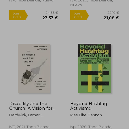
IVP, Tapa Blanda, Nuevo
IVP, 2020, Tapa Blanda,
Nuevo
Disability and the
Beyond Hashtag
Church: A Vision for
Activism:
Diversity and
Comprehensive
Hardwick, Lamar ;
Mae Elise Cannon
22,20 €
20,16
Inclusion (en Inglés)
Justice in a
5%
5%
Gaventa, Bill
dcto.
dcto.
Complicated age (en
21,09 €
19,15
Inglés)
IVP, 2021, Tapa Blanda,
Ivp, 2020, Tapa Blanda,