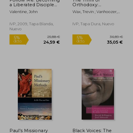
5%
5%
dcto.
dcto.
a Liberated Disciple
Orthodoxy:
44,61 €
32,32
(en Inglés)
Rediscovering the
Valentine, John
Wax, Trevin ; Vanhoozer,
Adventure of
Kevin J.
Christian Faith (en
Inglés)
IVP, 2009, Tapa Blanda,
IVP, Tapa Dura, Nuevo
Nuevo
Paul's Missionary
Black Voices: The