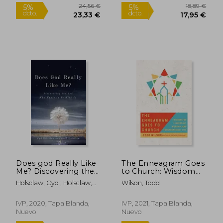
10,36 €
21,03
5%
5%
dcto.
dcto.
9,84 €
19,98
Does god Really Like
The Enneagram Goes
Me? Discovering the
to Church: Wisdom
god who Wants to be
for Leadership,
Holsclaw, Cyd ; Holsclaw,
Wilson, Todd
With us (en Inglés)
Worship, and
Geoff
Congregational Life
(en Inglés)
IVP, 2020, Tapa Blanda,
IVP, 2021, Tapa Blanda,
Nuevo
Nuevo