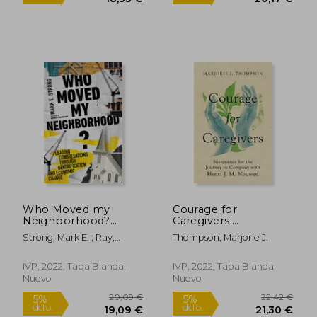
18,94 €
18,99
5%
5%
dcto.
dcto.
17,99 €
18,04
Who Moved my
Courage for
Neighborhood?
Caregivers:
Leading
Sustenance for the
Strong, Mark E. ; Ray,
Thompson, Marjorie J.
Congregations
Journey in Company
Harold Calvin
Through
With Henri j. M.
Gentrification and
Nouwen (en Inglés)
IVP, 2022, Tapa Blanda,
IVP, 2022, Tapa Blanda,
Economic Change
Nuevo
Nuevo
(en Inglés)