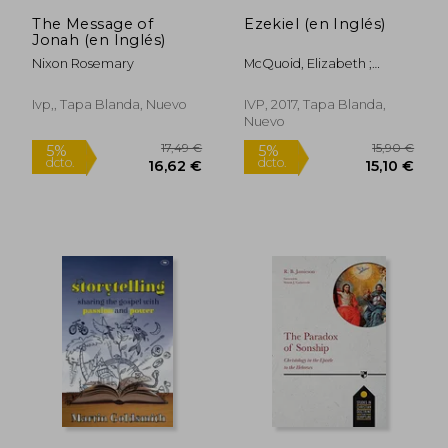
The Message of
Ezekiel (en Inglés)
Jonah (en Inglés)
Nixon Rosemary
McQuoid, Elizabeth ;
McQuoid, Liam Goligher
With Elizabeth
Ivp,, Tapa Blanda, Nuevo
IVP, 2017, Tapa Blanda,
Nuevo
17,49 €
15,90
5%
5%
dcto.
dcto.
16,62 €
15,10