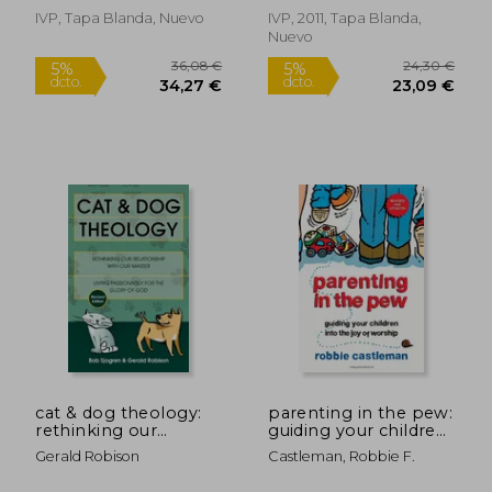
IVP, Tapa Blanda, Nuevo
IVP, 2011, Tapa Blanda,
Nuevo
26,24 €
19,1
5%
5%
dcto.
dcto.
24,93 €
18,23
cat & dog theology:
parenting in the pew:
rethinking our
guiding your children
relationship with our
into the joy of
Gerald Robison
Castleman, Robbie F.
master (en Inglés)
worship (en Inglés)