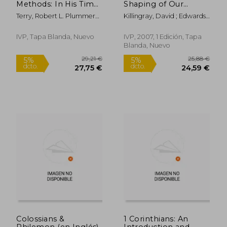
Methods: In His Time
Shaping of Our
and in Ours (en
Christian Experience
Terry, Robert L. Plummer
Killingray, David ; Edwards,
25,88 €
36,89
Inglés)
(en Inglés)
5%
5%
And John Mark ; Plummer,
Joel
dcto.
dcto.
24,59 €
35,05
Robert L.
IVP, Tapa Blanda, Nuevo
IVP, 2007, 1 Edición, Tapa
Blanda, Nuevo
Colossians &
1 Corinthians: An
Philemon (en Inglés)
Introduction and