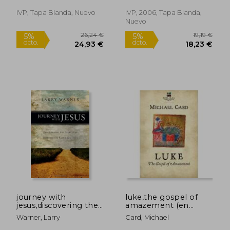
Inglés)
IVP, Tapa Blanda, Nuevo
IVP, 2006, Tapa Blanda,
Nuevo
24,56 €
20,60
5%
5%
dcto.
dcto.
23,33 €
19,57
journey with
luke,the gospel of
jesus,discovering the
amazement (en
spiritual exercises of
Inglés)
Warner, Larry
Card, Michael
saint ignatius (en
Inglés)