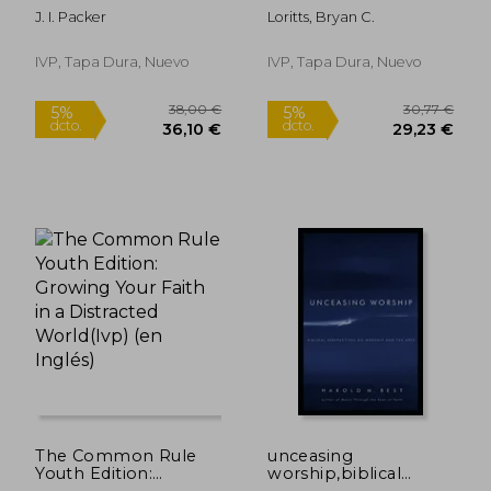
Cycle of Ethnic
J. I. Packer
Loritts, Bryan C.
Disunity (en Inglés)
IVP, Tapa Dura, Nuevo
IVP, Tapa Dura, Nuevo
23,66 €
30,32
5%
5%
dcto.
dcto.
22,48 €
28,80
The Common Rule
unceasing
Youth Edition:
worship,biblical
Growing Your Faith in
perspectives on