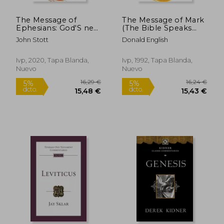
The Message of
The Message of Mark
Ephesians: God'S new
(The Bible Speaks
Society (The Bible
Today new
John Stott
Donald English
Speaks Today new
Testament, 2) (en
Testament, 11) (en
Inglés)
Inglés)
Ivp, 2020, Tapa Blanda,
Ivp, 1992, Tapa Blanda,
Nuevo
Nuevo
16,29 €
16,24
5%
5%
dcto.
dcto.
15,48 €
15,43