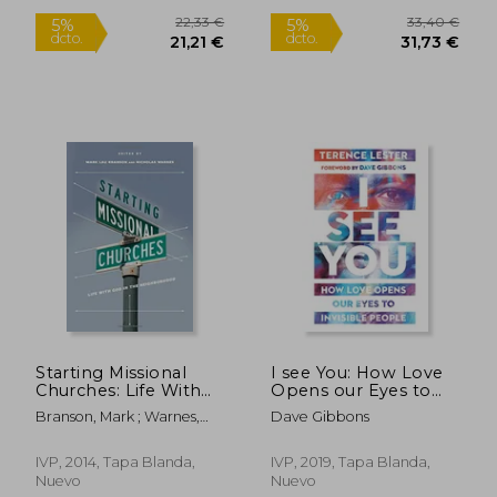
19,95 €
24,18
5%
5%
dcto.
dcto.
18,95 €
22,97
Starting Missional
I see You: How Love
Churches: Life With
Opens our Eyes to
god in the
Invisible People (en
Branson, Mark ; Warnes,
Dave Gibbons
Neighborhood (en
Inglés)
Nicholas
Inglés)
IVP, 2014, Tapa Blanda,
IVP, 2019, Tapa Blanda,
Nuevo
Nuevo