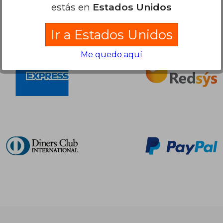
estás en
Estados Unidos
Compra Segura
Ir a Estados Unidos
Me quedo aquí