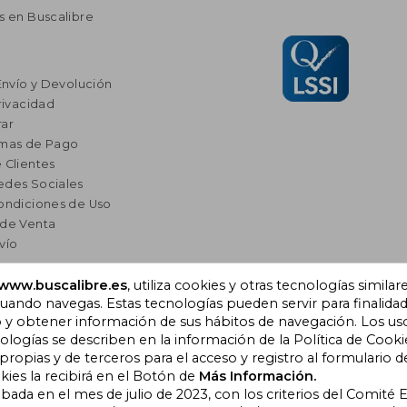
s en Buscalibre
Envío y Devolución
rivacidad
ar
rmas de Pago
 Clientes
edes Sociales
ondiciones de Uso
 de Venta
vío
www.buscalibre.es
, utiliza cookies y otras tecnologías similar
res
ando navegas. Estas tecnologías pueden servir para finalida
a Lectura
o y obtener información de sus hábitos de navegación. Los us
omendados
ogías se describen en la información de la Política de Cooki
opias y de terceros para el acceso y registro al formulario d
kies la recibirá en el Botón de
Más Información.
obada en el mes de julio de 2023, con los criterios del Comité
), Cornellà de Llobregat,