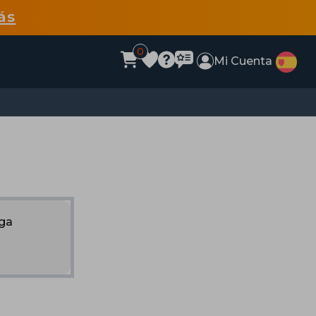
ás
0
Mi Cuenta
nga