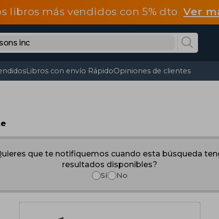
os libros más vendidos con 5% dto
Ver m
endidos
Libros con envío Rápido
Opiniones de clientes
te
uieres que te notifiquemos cuando esta búsqueda te
resultados disponibles?
Sí
No