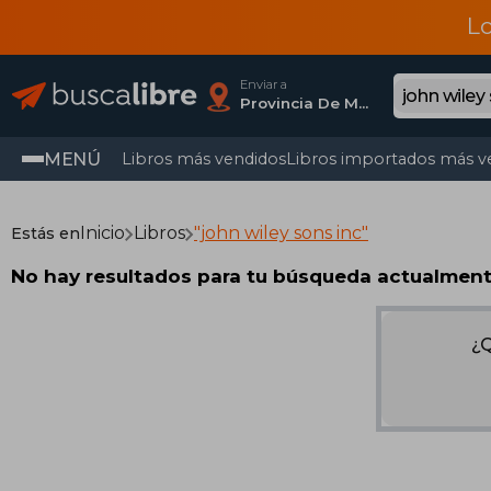
L
Enviar a
Provincia De Madrid
MENÚ
Libros más vendidos
Libros importados más v
Inicio
Libros
"john wiley sons inc"
Estás en
No hay resultados para tu búsqueda actualmen
¿Q