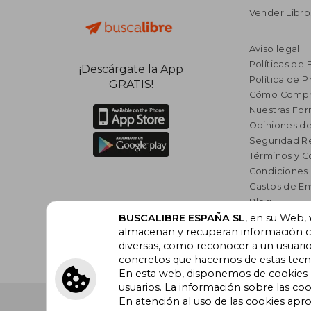
Vender Libro
Aviso legal
Políticas de 
¡Descárgate la App
Política de P
GRATIS!
Cómo Compr
Nuestras Fo
Opiniones de
Seguridad R
Términos y C
Condiciones
Gastos de En
Blog
BUSCALIBRE ESPAÑA SL
, en su Web,
Lista de auto
almacenan y recuperan información cu
Incentivo a l
diversas, como reconocer a un usuari
Libros Rec
concretos que hacemos de estas tecnol
En esta web, disponemos de cookies pr
usuarios. La información sobre las coo
En atención al uso de las cookies apr
Buscalibre España
. Calle Energía, 65, Nave 3 (08940