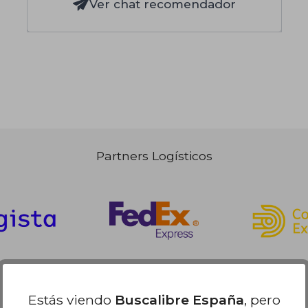
Ver chat recomendador
Partners Logísticos
Estás viendo
Buscalibre España
, pero