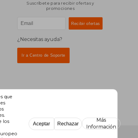
Suscríbete para recibir ofertas y
promociones
¿Necesitas ayuda?
Ir a Centro de Soporte
es que
des
os
es.
Más
e los
Aceptar
Rechazar
Información
 Europeo