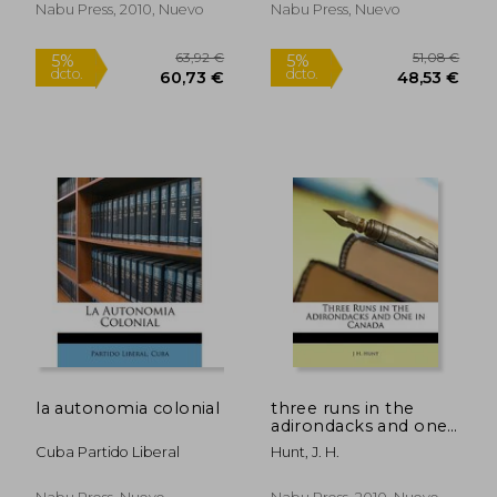
Nabu Press, 2010, Nuevo
Nabu Press, Nuevo
53,93 €
52,01
la autonomia colonial
three runs in the
5%
5%
dcto.
dcto.
adirondacks and one
51,23 €
49,41
in canada (en Inglés)
Cuba Partido Liberal
Hunt, J. H.