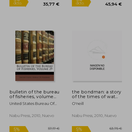
56,01 €
30,32
5%
5%
dcto.
dcto.
53,21 €
28,81
bulletin of the bureau
the bondman: a story
of fisheries, volume
of the times of wat
29 (en Inglés)
tyler (en Inglés)
United States Bureau Of
O'neill
Fisheries
Nabu Press, 2010, Nuevo
Nabu Press, 2010, Nuevo