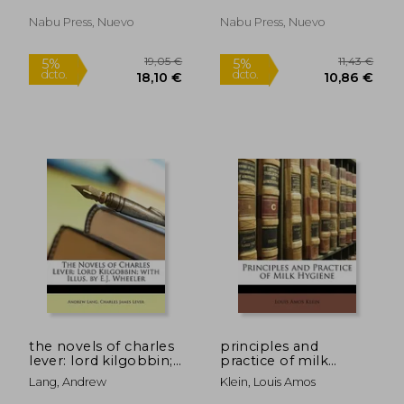
Nabu Press, Nuevo
Nabu Press, Nuevo
48,88 €
5%
dcto.
46,44 €
92,57
the novels of charles
principles and
lever: lord kilgobbin;
practice of milk
with illus. by e.j.
hygiene (en Inglés)
Lang, Andrew
Klein, Louis Amos
wheeler (en Inglés)