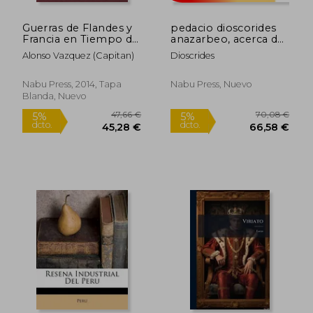
Guerras de Flandes y
pedacio dioscorides
Francia en Tiempo de
anazarbeo, acerca de
Alejandro Farnese.
la materia medicinal y
Alonso Vazquez (Capitan)
Dioscrides
Rápido
Ahora por Primera
de los venenos
vez Dadas á luz por el
mortiferos
Marqués de la
Nabu Press, 2014, Tapa
Nabu Press, Nuevo
Fuensanta del Valle y
Blanda, Nuevo
d. José Sancho
Rayon.
47,66 €
70,08
5%
5%
dcto.
dcto.
45,28 €
66,58