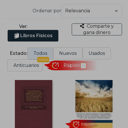
Ordenar por
Comparte y
Ver:
gana dinero
Libros Físicos
Estado:
Todos
Nuevos
Usados
Nuevo
Anticuarios
Rápido