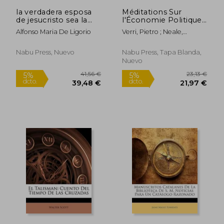
la verdadera esposa
Méditations Sur
de jesucristo sea la
l'Économie Politique,
monja santa en el
Du Comte Verri,
Alfonso Maria De Ligorio
Verri, Pietro ; Neale,
ejercicio de de las
Auteur Des Nuits
Frederick ; Neale
virtudes peculiares a
Romaines... (en
su estado ..., 1...
Francés)
Nabu Press, Nuevo
Nabu Press, Tapa Blanda,
Nuevo
41,56 €
23,13
5%
5%
dcto.
dcto.
39,48 €
21,97