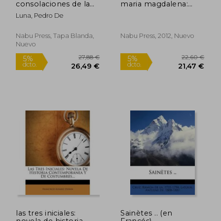
consolaciones de la
maria magdalena:
vida humana...
predicado en la
Luna, Pedro De
26,06 €
21,07
parroquial de santo
5%
5%
dcto.
dcto.
domingo del pueblo
24,76 €
20,02
de yzucar, anno de
Nabu Press, Tapa Blanda,
Nabu Press, 2012, Nuevo
1790
Nuevo
las tres iniciales:
Sainètes .. (en
novela de historia
Francés)