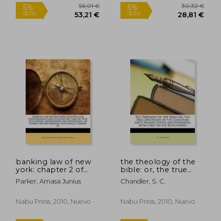
48,64 €
42,96
5%
5%
dcto.
dcto.
46,21 €
40,81
banking law of new
the theology of the
york: chapter 2 of
bible: or, the true
consolidated laws;
doctrines of the
Parker, Amasa Junius
Chandler, S. C.
chapter 369, laws of
christian faith plainly
1914; with notes,
stated and defended;
annotations and
with a key to the
Nabu Press, 2010, Nuevo
Nabu Press, 2010, Nuevo
references / by
revelations (en
george wilson m (en
Inglés)