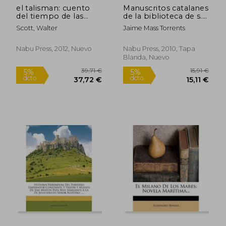
el talisman: cuento
Manuscritos catalanes
del tiempo de las
de la biblioteca de s.
cruzadas
m. noticias para un
Scott, Walter
Jaime Mass Torrents
catlogo razonado
Nabu Press, 2012, Nuevo
Nabu Press, 2010, Tapa
Blanda, Nuevo
39,71 €
15,9
5%
5%
dcto.
dcto.
37,72 €
15,11