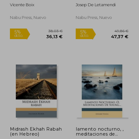
Vicente Boix
Josep De Letamendi
Nabu Press, Nuevo
Nabu Press, Nuevo
42,44 €
37,65
5%
5%
dcto.
dcto.
40,32 €
35,77
Midrash Ekhah Rabah
lamento nocturno, ,
(en Hebreo)
meditaciones de
young...