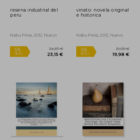
resena industrial del
viriato: novela original
peru
e historica
Nabu Press, 2012, Nuevo
Nabu Press, 2012, Nuevo
24,37 €
21,03
5%
5%
dcto.
dcto.
23,15 €
19,98