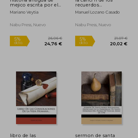
5%
5%
dcto.
dcto.
mejico escrita por el
recuerdos...
20,63 €
45,28
lic. d. mariano veytia,
Mariano Veytia
Manuel Lozano Casado
volume 2
Nabu Press, Nuevo
Nabu Press, Nuevo
libro de las
sermon de santa