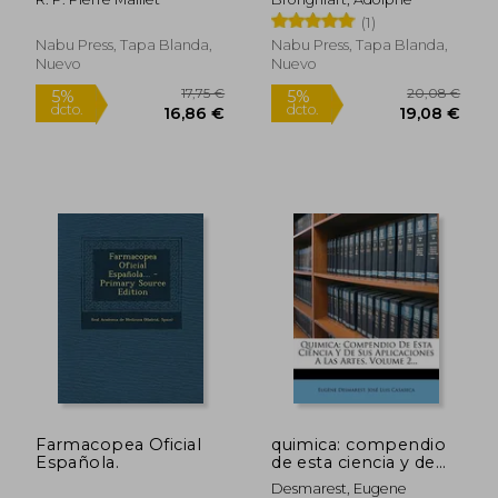
Francés)
Francés)
(1)
Nabu Press, Tapa Blanda,
Nabu Press, Tapa Blanda,
Nuevo
Nuevo
23,00 €
35,21
5%
5%
dcto.
dcto.
21,85 €
33,45
Farmacopea Oficial
quimica: compendio
Española.
de esta ciencia y de
sus aplicaciones a las
Desmarest, Eugene
artes, volume 2...