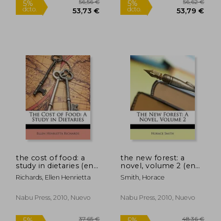
Inglés)
56,01 €
62,01
5%
5%
dcto.
dcto.
53,21 €
58,91
the cost of food: a
the new forest: a
study in dietaries (en
novel, volume 2 (en
Inglés)
Inglés)
Richards, Ellen Henrietta
Smith, Horace
Nabu Press, 2010, Nuevo
Nabu Press, 2010, Nuevo