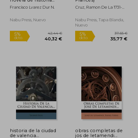
contempor nea y de
Francisco Lvarez Dur N.
Cruz, Ramon De La 1731-
costumbres...
1794 ; LaTour, Antoine De
1808-1881
Nabu Press, Nuevo
Nabu Press, Tapa Blanda,
27,88 €
22,60
5%
5%
Nuevo
dcto.
dcto.
26,49 €
21,47
historia de la ciudad
obras completas de
de valencia...
jos de letamendi...