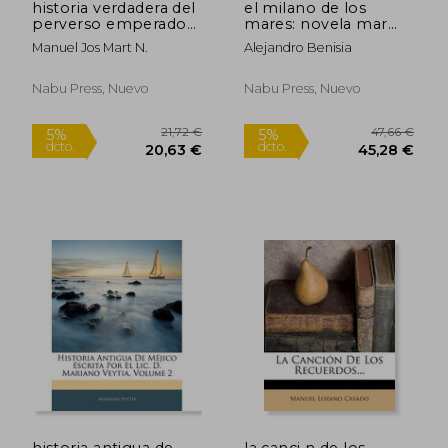
historia verdadera del
el milano de los
perverso emperador
mares: novela mar
constante: y pasi n y
tima...
Manuel Jos Mart N.
Alejandro Benisia
muerte de san martin
papa muy semejante
a la de jesuchristo se
Nabu Press, Nuevo
Nabu Press, Nuevo
or nuestro .....
21,72 €
47,66
historia antigua de
la canci n de los