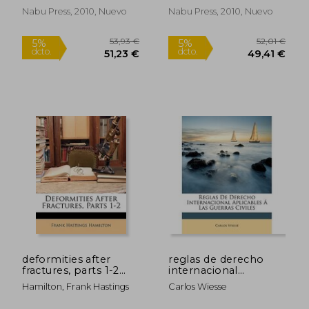
Nabu Press, 2010, Nuevo
Nabu Press, 2010, Nuevo
19,05 €
11,43
5%
5%
dcto.
dcto.
18,10 €
10,86
deformities after
reglas de derecho
fractures, parts 1-2
internacional
(en Inglés)
aplicables las guerras
Hamilton, Frank Hastings
Carlos Wiesse
civiles