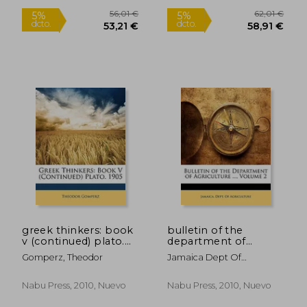
36,43 €
45,14
5%
5%
dcto.
dcto.
34,61 €
42,88
greek thinkers: book
bulletin of the
v (continued) plato.
department of
1905 (en Inglés)
agriculture ..., volume
Gomperz, Theodor
Jamaica Dept Of
2 (en Inglés)
Agriculture, Dept Of Agr
Nabu Press, 2010, Nuevo
Nabu Press, 2010, Nuevo