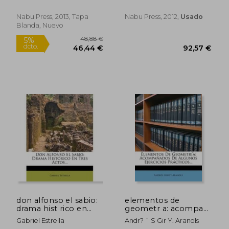
Nabu Press, 2013, Tapa
Nabu Press, 2012,
Usado
Blanda, Nuevo
17,75 €
20,08
5%
5%
dcto.
dcto.
16,86 €
19,08
don alfonso el sabio:
elementos de
drama hist rico en
geometr a: acompa
tres actos...
ados de algunos
Gabriel Estrella
Andr? ` S Gir Y. Aranols
ejercicios pr cticos...