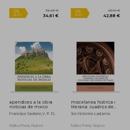
apendices a la obra
miscelanea histrica i
noticias de mxico
literaria: cuadros de
costubres; recuerdos
Francisco Sedano,v. P. De
Jos Victorino Lastarria
de viajes
A.
Nabu Press, Nuevo
Nabu Press, Nuevo
38,87 €
32,77