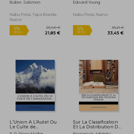
Buber, Salomon
Edward Young
Nabu Press, Tapa Blanda,
Nabu Press, Nuevo
Nuevo
38,03 €
49,86
5%
5%
dcto.
dcto.
36,13 €
47,37
L'Union A L'Autel Ou
Sur La Classification
Le Culte de
Et La Distribution Des
L'Immolation... (en
Végétaux Fossiles (en
R. P. Pierre Maillet
Brongniart, Adolphe