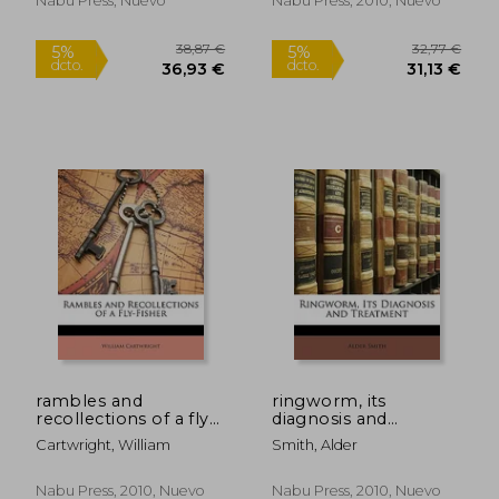
Nabu Press, Nuevo
Nabu Press, 2010, Nuevo
rambles and
ringworm, its
recollections of a fly-
diagnosis and
fisher (en Inglés)
treatment (en Inglés)
Cartwright, William
Smith, Alder
63,92 €
51,08
5%
5%
dcto.
dcto.
60,73 €
48,53
Nabu Press, 2010, Nuevo
Nabu Press, 2010, Nuevo