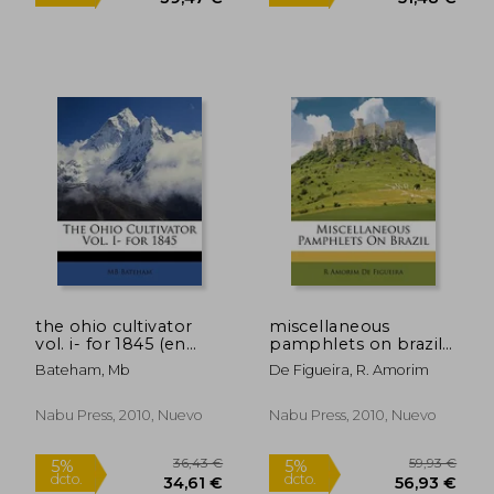
37,65 €
48,36
5%
5%
dcto.
dcto.
35,77 €
45,94
the ohio cultivator
miscellaneous
vol. i- for 1845 (en
pamphlets on brazil
Inglés)
(en Inglés)
Bateham, Mb
De Figueira, R. Amorim
Nabu Press, 2010, Nuevo
Nabu Press, 2010, Nuevo