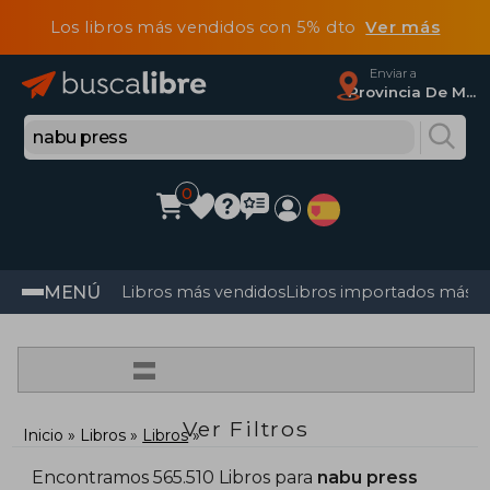
Los libros más vendidos con 5% dto
Ver más
Enviar a
Provincia De Madrid
0
MENÚ
Libros más vendidos
Libros importados más v
=
Ver Filtros
Inicio
Libros
Libros
Encontramos 565.510 Libros para
nabu press