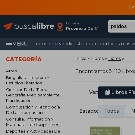
L
Enviar a
Provincia De Madrid
MENÚ
Libros más vendidos
Libros importados más v
Inicio
Libros
Libros
CATEGORÍA
Artes
Encontramos 3.410 Libro
Biografías, Literatura Y
Estudios Literarios
Ciencias De La Tierra,
Ver:
Libros Fí
Geografía, Medioambiente,
Planificación
Computación Y Tecnología
Estado:
Todos
N
De La Información
Consulta, Información Y
Materias Interdisciplinares
Deportes Y Actividades De