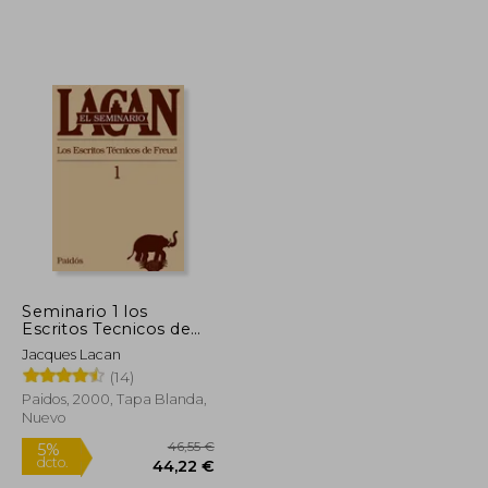
38,64 €
35,23 €
5%
dcto.
36,71 €
33,47 €
Seminario 1 los
Escritos Tecnicos de
Freud
Jacques Lacan
(14)
Paidos, 2000, Tapa Blanda,
Nuevo