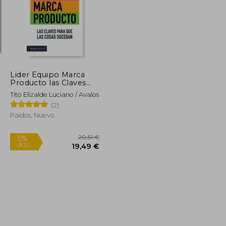
39,89 €
56,24 €
5%
dcto.
37,89 €
53,43 €
Lider Equipo Marca
Producto las Claves
Para que las Cosas
Tito Elizalde Luciano / Avalos
Sucedan
(2)
Paidos, Nuevo