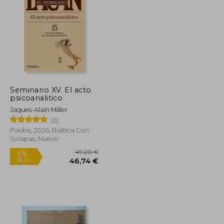
Seminario XV. El acto
psicoanalitico
Jaques-Alain Miller
(2)
Paidós, 2026, Rústica Con
Solapas, Nuevo
31,37 €
49,20 €
5%
dcto.
29,80 €
46,74 €