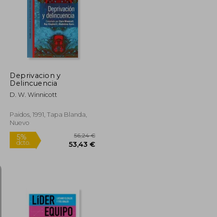
45,88 €
43,59 €
11,70 €
Deprivacion y
Delincuencia
D. W. Winnicott
Paidos, 1991, Tapa Blanda,
Nuevo