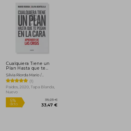
24,96 €
20,51 €
5%
dcto.
23,71 €
19,49 €
Cualquiera Tiene un
Plan Hasta que te
Pegan en la Cara
Silvia Riorda Mario /
Aprender de las Crisis
Bentolila
(1)
Paidos, 2020, Tapa Blanda,
Nuevo