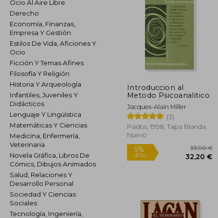
Ocio Al Aire Libre
Derecho
Economía, Finanzas,
Empresa Y Gestión
Estilos De Vida, Aficiones Y
Ocio
Ficción Y Temas Afines
Filosofía Y Religión
Historia Y Arqueología
Introduccion al
Metodo Psicoanalitico
Infantiles, Juveniles Y
Didácticos
Jacques-Alain Miller
Lenguaje Y Lingüística
(3)
Matemáticas Y Ciencias
Paidos, 1998, Tapa Blanda,
Nuevo
Medicina, Enfermería,
Veterinaria
Novela Gráfica, Libros De
Cómics, Dibujos Animados
Salud, Relaciones Y
Desarrollo Personal
3
5%
Sociedad Y Ciencias
dcto.
32
Sociales
Tecnología, Ingeniería,