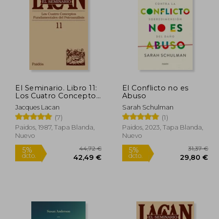
El Seminario. Libro 11:
El Conflicto no es
Los Cuatro Conceptos
Abuso
Fundamentales del
Jacques Lacan
Sarah Schulman
Psicoanálisis (el
(7)
(1)
Seminario de Jacques
Lacan)
Paidos, 1987, Tapa Blanda,
Paidos, 2023, Tapa Blanda,
Nuevo
Nuevo
3,90 €
44,72 €
5%
5%
dcto.
dcto.
,20 €
42,49 €