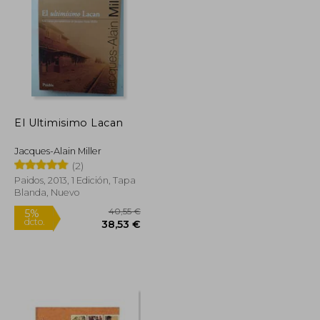
El Ultimisimo Lacan
Jacques-Alain Miller
(2)
Paidos, 2013, 1 Edición, Tapa
Blanda, Nuevo
42,00 €
40,55 €
5%
dcto.
35,70 €
38,53 €