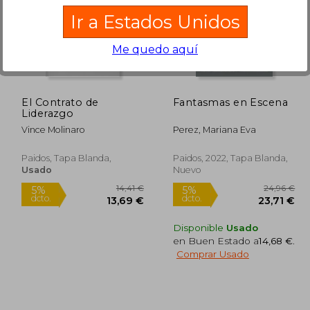
Ir a Estados Unidos
8,34 €
42,49 €
5%
5%
Me quedo aquí
dcto.
dcto.
,42 €
40,36 €
El Contrato de
Fantasmas en Escena
Liderazgo
Vince Molinaro
Perez, Mariana Eva
Paidos, Tapa Blanda,
Paidos, 2022, Tapa Blanda,
Usado
Nuevo
Disponible
Usado
en Buen Estado a
14,68 €
.
Comprar Usado