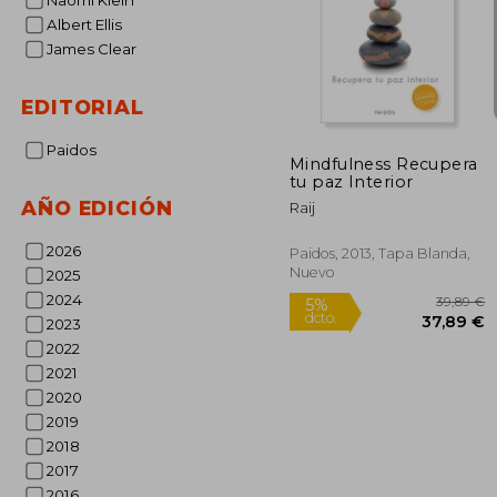
Naomi Klein
Albert Ellis
James Clear
3
5%
dcto.
36
EDITORIAL
Paidos
Mindfulness Recupera
tu paz Interior
AÑO EDICIÓN
Raij
2026
Paidos, 2013, Tapa Blanda,
Nuevo
2025
2024
2023
2022
2021
2020
2019
2018
2017
2016