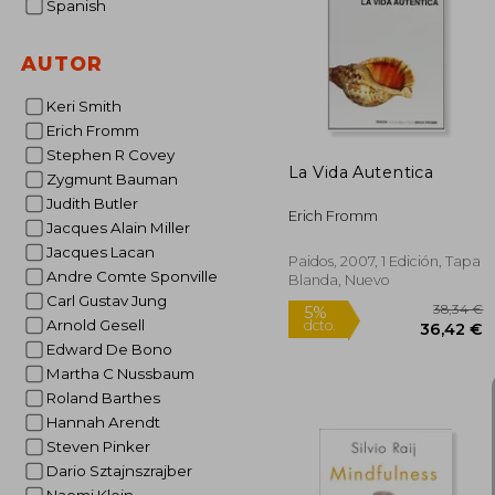
Spanish
2
5%
dcto.
20
AUTOR
Keri Smith
Erich Fromm
Stephen R Covey
La Vida Autentica
Zygmunt Bauman
Judith Butler
Erich Fromm
Jacques Alain Miller
Jacques Lacan
Paidos, 2007, 1 Edición, Tapa
Andre Comte Sponville
Blanda, Nuevo
Carl Gustav Jung
Arnold Gesell
Edward De Bono
Martha C Nussbaum
Roland Barthes
Hannah Arendt
Steven Pinker
Dario Sztajnszrajber