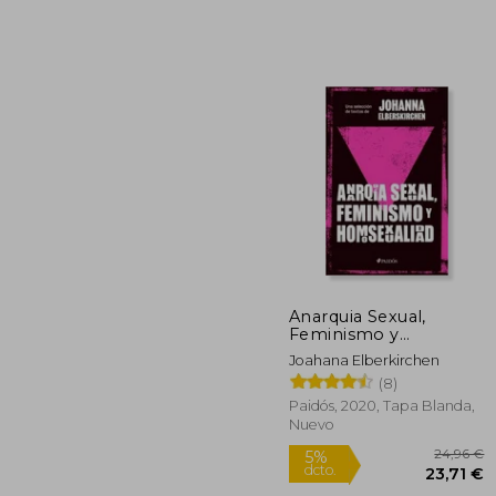
5
5%
dcto.
49
Anarquia Sexual,
Feminismo y
Homosexualidad
Joahana Elberkirchen
(8)
Paidós, 2020, Tapa Blanda,
Nuevo