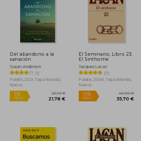
Del abandono a la
El Seminario, Libro 23.
sanación
El Sinthome
Susan Anderson
Jacques Lacan
(1)
(7)
Paidós, 2021, Tapa Blanda,
Paidos, 2006, Tapa Blanda,
Nuevo
Nuevo
6,55 €
22,92 €
5%
15%
dcto.
dcto.
,22 €
21,78 €