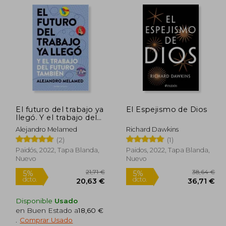
9,89 €
14,41 €
5%
5%
dcto.
dcto.
,89 €
13,69 €
El futuro del trabajo ya
El Espejismo de Dios
llegó. Y el trabajo del
futuro también
Alejandro Melamed
Richard Dawkins
(2)
(1)
Paidós, 2022, Tapa Blanda,
Paidos, 2022, Tapa Blanda,
Nuevo
Nuevo
Disponible
Usado
en Buen Estado a
18,60 €
.
Comprar Usado