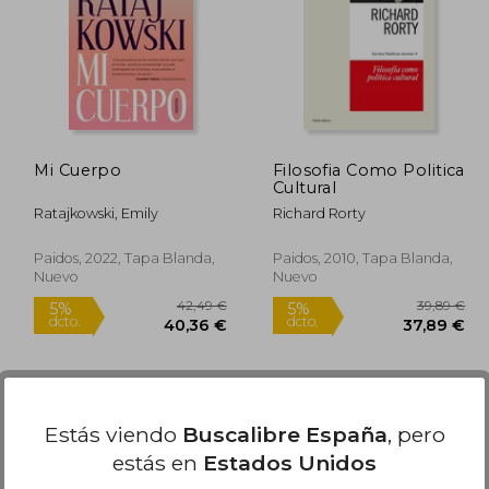
1,67 €
15,79 €
5%
5%
dcto.
dcto.
,59 €
15,00 €
Mi Cuerpo
Filosofia Como Politica
Cultural
Ratajkowski, Emily
Richard Rorty
Paidos, 2022, Tapa Blanda,
Paidos, 2010, Tapa Blanda,
Nuevo
Nuevo
Estás viendo
Buscalibre España
, pero
estás en
Estados Unidos