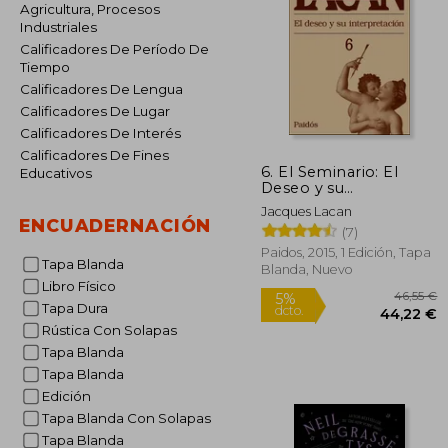
Agricultura, Procesos
Industriales
Calificadores De Período De
Tiempo
Calificadores De Lengua
Calificadores De Lugar
Calificadores De Interés
Calificadores De Fines
6. El Seminario: El
Educativos
Deseo y su
Interpretacion
Jacques Lacan
ENCUADERNACIÓN
(7)
Paidos, 2015, 1 Edición, Tapa
Tapa Blanda
Blanda, Nuevo
Libro Físico
Tapa Dura
Rústica Con Solapas
Tapa Blanda
Tapa Blanda
Edición
Tapa Blanda Con Solapas
4
5%
Tapa Blanda
dcto.
44