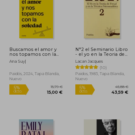
Buscamos el amor y
N°2 el Seminario Libro
nos topamos con la
- el yo en la Teoria de
soledad
Freud y en la Tecnica
Ana Suy|
Lacan Jacques
Psicoanalitica
(10)
Paidós, 2024, Tapa Blanda,
Paidos, 1983, Tapa Blanda,
Nuevo
Nuevo