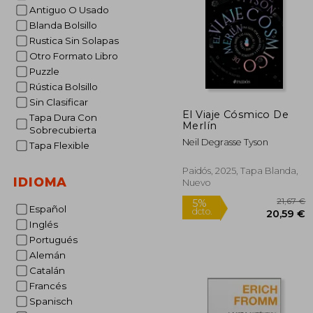
Antiguo O Usado
Blanda Bolsillo
Rustica Sin Solapas
Otro Formato Libro
Puzzle
Rústica Bolsillo
Sin Clasificar
El Viaje Cósmico De
Tapa Dura Con
Merlín
Sobrecubierta
Neil Degrasse Tyson
Tapa Flexible
Paidós, 2025, Tapa Blanda,
IDIOMA
Nuevo
Español
Inglés
Portugués
Alemán
Catalán
Francés
Spanisch