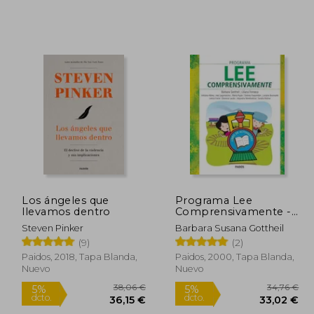
2,19 €
21,71 €
5%
5%
dcto.
dcto.
,58 €
20,63 €
Los ángeles que
Programa Lee
llevamos dentro
Comprensivamente -
Cuaderno De
Steven Pinker
Barbara Susana Gottheil
Actividades
(9)
(2)
Paidos, 2018, Tapa Blanda,
Paidos, 2000, Tapa Blanda,
Nuevo
Nuevo