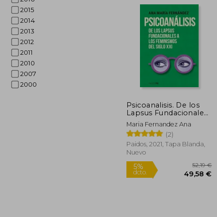
2015
2014
2013
2012
3
5%
2011
dcto.
37
2010
2007
2000
Psicoanalisis. De los
Lapsus Fundacionales
a los Feminismos del
Maria Fernandez Ana
Siglo xxi
(2)
Paidos, 2021, Tapa Blanda,
Nuevo