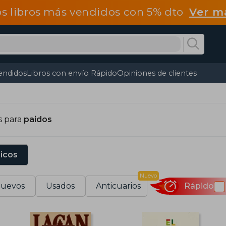
os libros más vendidos con 5% dto
Ver m
endidos
Libros con envío Rápido
Opiniones de clientes
s para
paidos
sicos
Nuevo
uevos
Usados
Anticuarios
Rápido