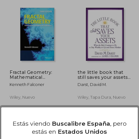
1,24 €
44,82 €
5%
5%
dcto.
dcto.
,68 €
42,58 €
Fractal Geometry:
the little book that
Mathematical
still saves your assets
Foundations And
(en Inglés)
Kenneth Falconer
Darst, David M.
Applications, 3Rd
Edition
Wiley, Nuevo
Wiley, Tapa Dura, Nuevo
Estás viendo
Buscalibre España
, pero
estás en
Estados Unidos