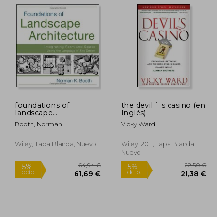
,00 €
20,00 €
5%
5%
dcto.
dcto.
,50 €
19,00 €
foundations of
the devil ` s casino (en
landscape
Inglés)
architecture:
Booth, Norman
Vicky Ward
integrating form and
space using the
language of site
Wiley, Tapa Blanda, Nuevo
Wiley, 2011, Tapa Blanda,
design (en Inglés)
Nuevo