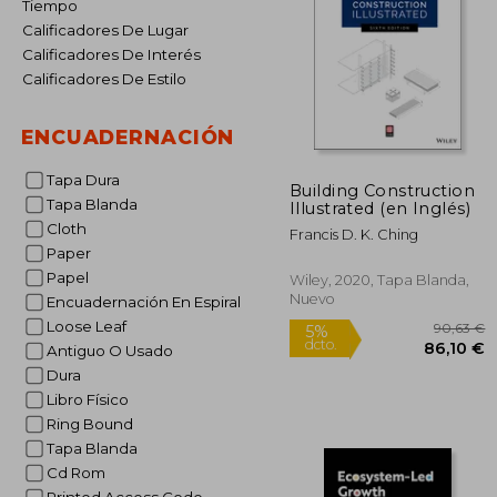
Tiempo
Calificadores De Lugar
Calificadores De Interés
Calificadores De Estilo
ENCUADERNACIÓN
Tapa Dura
Building Construction
Tapa Blanda
Illustrated (en Inglés)
Cloth
Francis D. K. Ching
Paper
Papel
Wiley, 2020, Tapa Blanda,
Nuevo
Encuadernación En Espiral
Loose Leaf
Antiguo O Usado
Dura
Libro Físico
Ring Bound
Tapa Blanda
Cd Rom
9
5%
dcto.
86