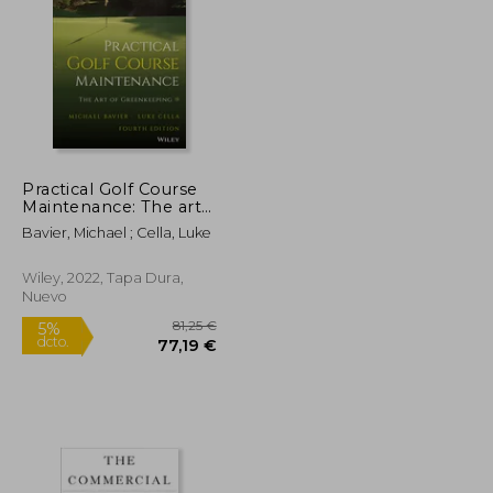
Practical Golf Course
Maintenance: The art
of Gree Nkeeping,
Bavier, Michael ; Cella, Luke
Fourth Edition (en
Inglés)
Wiley, 2022, Tapa Dura,
Nuevo
27,50 €
81,25 €
5%
dcto.
21,09 €
77,19 €