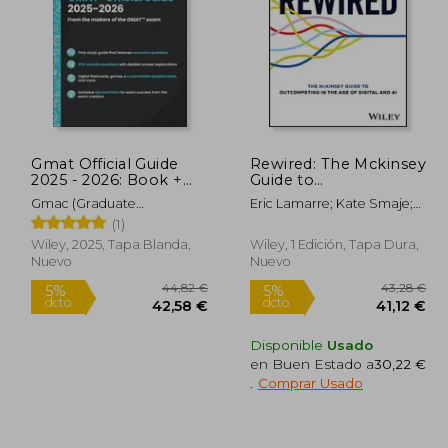
Gmat Official Guide
Rewired: The Mckinsey
2025 - 2026: Book +
Guide to
Online Question Bank
Outcompeting in the
Gmac (Graduate
Eric Lamarre; Kate Smaje;
(en Inglés)
age of Digital and ai
Management Admission
Rodney Zemmel
(1)
(en Inglés)
Council)
Wiley, 2025, Tapa Blanda,
Wiley, 1 Edición, Tapa Dura,
Nuevo
Nuevo
Disponible
Usado
en Buen Estado a
30,22 €
.
Comprar Usado