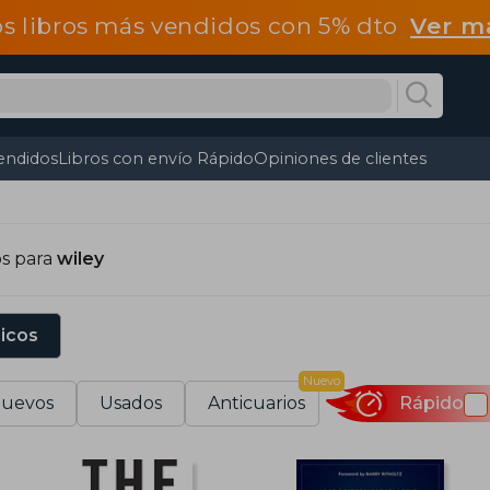
os libros más vendidos con 5% dto
Ver m
endidos
Libros con envío Rápido
Opiniones de clientes
os para
wiley
sicos
Nuevo
uevos
Usados
Anticuarios
Rápido