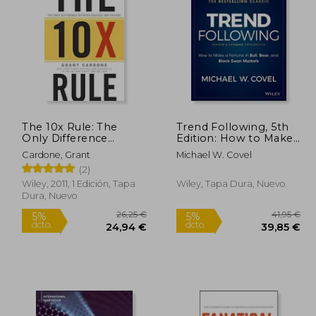
The 10x Rule: The
Trend Following, 5th
Only Difference
Edition: How to Make
Between Success and
a Fortune in Bull, Bear
Cardone, Grant
Michael W. Covel
Failure (en Inglés)
and Black Swan
(2)
Markets (Wiley
Trading)
Wiley, 2011, 1 Edición, Tapa
Wiley, Tapa Dura, Nuevo
Dura, Nuevo
01,19 €
26,25 €
5%
5%
dcto.
dcto.
,13 €
24,94 €