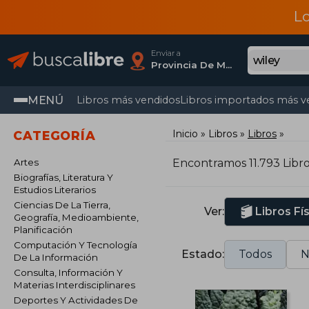
L
Enviar a
Provincia De Madrid
MENÚ
Libros más vendidos
Libros importados más v
Inicio
Libros
Libros
CATEGORÍA
Artes
Encontramos 11.793 Libr
Biografías, Literatura Y
Estudios Literarios
Ciencias De La Tierra,
Ver:
Libros Fí
Geografía, Medioambiente,
Planificación
Computación Y Tecnología
Estado:
Todos
N
De La Información
Consulta, Información Y
Materias Interdisciplinares
Deportes Y Actividades De