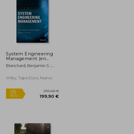
System Engineering
Management (en
Inglés)
Blanchard, Benjamin S. ;
Blyler, John E.
Wiley, Tapa Dura, Nuevo
41,95 €
210,42 €
5%
dcto.
39,85 €
199,90 €