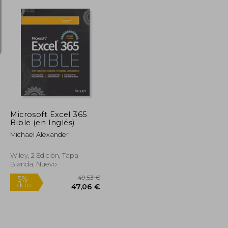
26,48 €
76,17 €
5%
dcto.
25,15 €
72,36 €
Microsoft Excel 365
Bible (en Inglés)
Michael Alexander
Wiley, 2 Edición, Tapa
Blanda, Nuevo