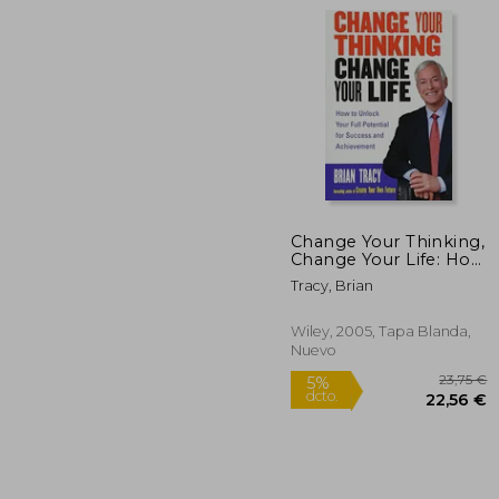
30
5%
dcto.
28
Change Your Thinking,
Change Your Life: How
to Unlock Your Full
Tracy, Brian
Potential for Success
and Achievement (en
Inglés)
Wiley, 2005, Tapa Blanda,
Nuevo