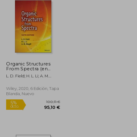
Organic Structures
From Spectra (en
22,50 €
31,00 €
5%
Inglés)
dcto.
21,38 €
29,45 €
L. D. Field; H. L. Li; A. M.
Magill
Wiley, 2020, 6 Edición, Tapa
Blanda, Nuevo