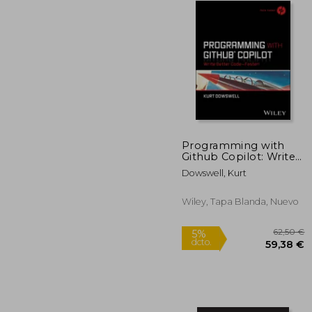
Programming with
Github Copilot: Write
2
5%
Better Code--Faster!
dcto.
22
Dowswell, Kurt
(en Inglés)
Wiley, Tapa Blanda, Nuevo