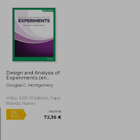
43,28 €
38,06 €
5%
dcto.
41,12 €
36,16 €
Design and Analysis of
Experiments (en
Inglés)
Douglas C. Montgomery
Wiley, 2021, 10 Edición, Tapa
Blanda, Nuevo