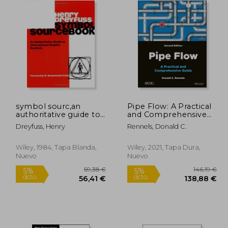
symbol sourc,an
Pipe Flow: A Practical
authoritative guide to
and Comprehensive
3,75 €
64,94 €
5%
5%
international graphic
Guide (en Inglés)
dcto.
dcto.
,56 €
61,69 €
Dreyfuss, Henry
Rennels, Donald C.
symbols (en Inglés)
Wiley, 1984, Tapa Blanda,
Wiley, 2021, Tapa Dura,
Nuevo
Nuevo