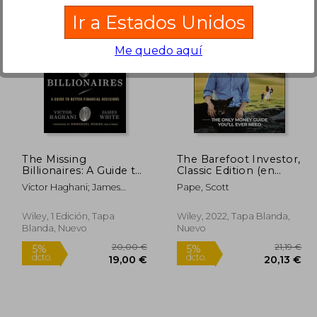
Ir a Estados Unidos
Me quedo aquí
7,63 €
53,69 €
5%
5%
dcto.
dcto.
,75 €
51,01 €
The Missing
The Barefoot Investor,
Billionaires: A Guide to
Classic Edition (en
Better Financial
Inglés)
Victor Haghani; James
Pape, Scott
Decisions (en Inglés)
White
Wiley, 1 Edición, Tapa
Wiley, 2022, Tapa Blanda,
Blanda, Nuevo
Nuevo