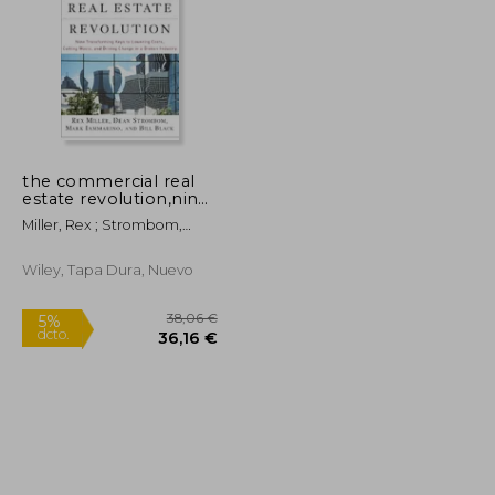
the commercial real
estate revolution,nine
transforming keys to
Miller, Rex ; Strombom,
lowering costs, cutting
Dean ; Iammarino, Mark
waste, and driving
change in a broken
Wiley, Tapa Dura, Nuevo
industry (en Inglés)