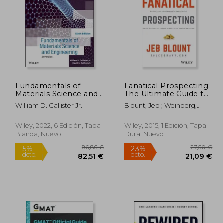
Fundamentals of
Fanatical Prospecting:
Materials Science and
The Ultimate Guide to
Engineering: An
Opening Sales
William D. Callister Jr.
Blount, Jeb ; Weinberg,
Integrated Approach
Conversations and
Mike
(en Inglés)
Filling the Pipeline by
Leveraging Social
Wiley, 2022, 6 Edición, Tapa
Wiley, 2015, 1 Edición, Tapa
Selling, Telephone,
Blanda, Nuevo
Dura, Nuevo
Email, Text, and Cold
Calling (Jeb Blount)
(en Inglés)
0,63 €
86,86 €
5%
23%
dcto.
dcto.
,10 €
82,51 €