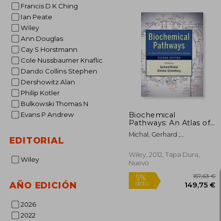
Francis D K Ching
3
5%
Ian Peate
dcto.
29
Wiley
Ann Douglas
Cay S Horstmann
Cole Nussbaumer Knaflic
Dando Collins Stephen
Dershowitz Alan
Philip Kotler
Bulkowski Thomas N
Biochemical
Evans P Andrew
Pathways: An Atlas of
Biochemistry and
Michal, Gerhard ;
Molecular Biology (en
EDITORIAL
Schomburg, Dietmar
Inglés)
Wiley, 2012, Tapa Dura,
Wiley
Nuevo
AÑO EDICIÓN
2026
2022