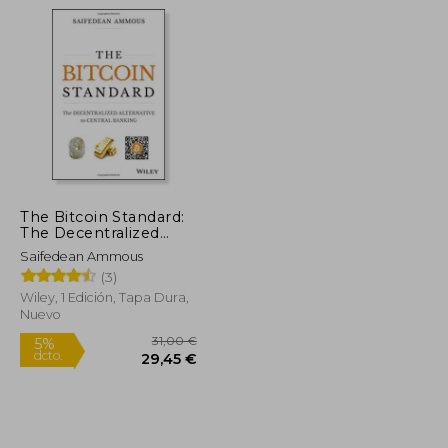
21,19 €
49,53 €
5%
dcto.
20,13 €
47,06 €
The Bitcoin Standard:
The Decentralized
Alternative to Central
Saifedean Ammous
Banking (en Inglés)
(3)
Wiley, 1 Edición, Tapa Dura,
Nuevo