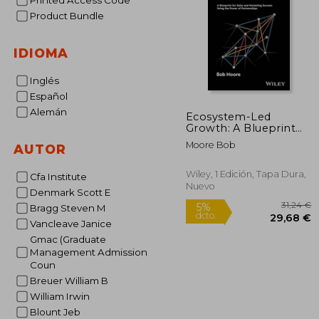
Printed Access Code
Product Bundle
IDIOMA
Inglés
Español
Alemán
Ecosystem-Led
Growth: A Blueprint
for Sales and
Moore Bob
AUTOR
Marketing Success
Using the Power of
Partnerships (en
Wiley, 1 Edición, Tapa Dura,
Cfa Institute
Inglés)
Nuevo
Denmark Scott E
Bragg Steven M
Vancleave Janice
Gmac (Graduate
Management Admission
Coun
Breuer William B
William Irwin
Blount Jeb