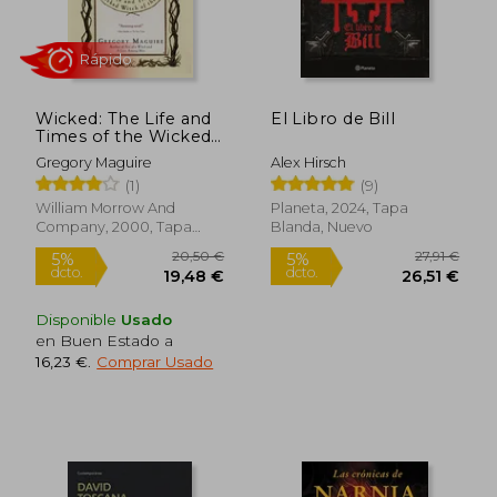
Wicked: The Life and
El Libro de Bill
Times of the Wicked
Witch of the West (en
Gregory Maguire
Alex Hirsch
Inglés)
Rápido
(1)
(9)
William Morrow And
Planeta, 2024, Tapa
Company, 2000, Tapa
Blanda, Nuevo
Blanda, Nuevo
Disponible
Usado
en Buen Estado a
16,23 €
.
Comprar Usado
20,50 €
27,91
5%
5%
dcto.
dcto.
19,48 €
26,51