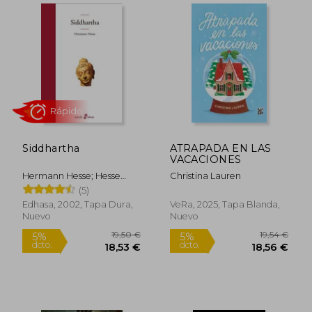
Rápido
19,90 €
79,66
5%
5%
Siddhartha
ATRAPADA EN LAS
dcto.
dcto.
18,91 €
75,68
VACACIONES
Hermann Hesse; Hesse
Christina Lauren
Hermann
(5)
Edhasa, 2002, Tapa Dura,
VeRa, 2025, Tapa Blanda,
Nuevo
Nuevo