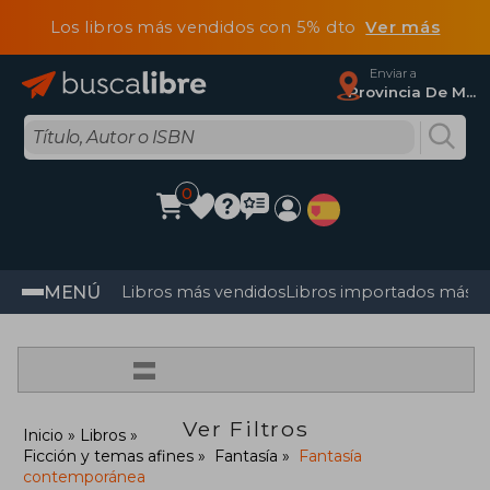
Los libros más vendidos con 5% dto
Ver más
Enviar a
Provincia De Madrid
0
MENÚ
Libros más vendidos
Libros importados más v
=
Ver Filtros
Inicio
Libros
Ficción y temas afines
Fantasía
Fantasía
contemporánea