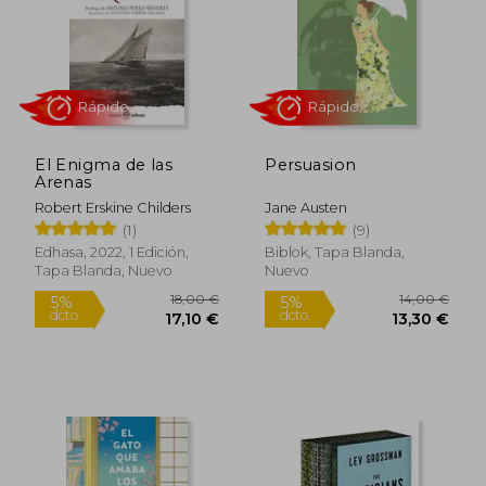
22,33 €
18,50
5%
5%
dcto.
dcto.
21,21 €
17,58
El Enigma de las
Persuasion
Arenas
Robert Erskine Childers
Jane Austen
(1)
(9)
Edhasa, 2022, 1 Edición,
Biblok, Tapa Blanda,
Tapa Blanda, Nuevo
Nuevo
Rápido
Rápido