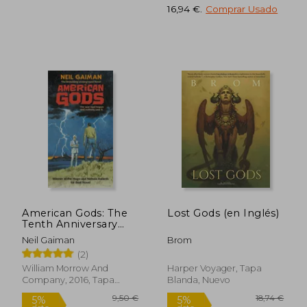
16,94 €
.
Comprar Usado
24,50 €
27,00
5%
5%
dcto.
dcto.
23,28 €
25,65
American Gods: The
Lost Gods (en Inglés)
Tenth Anniversary
Edition: A Novel (en
Neil Gaiman
Brom
Inglés)
(2)
William Morrow And
Harper Voyager, Tapa
Company, 2016, Tapa
Blanda, Nuevo
Blanda, Nuevo