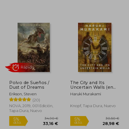
Polvo de Sueños /
The City and Its
Dust of Dreams
Uncertain Walls (en
Inglés)
Erikson, Steven
Haruki Murakami
(20)
NOVA, 2019, 001 Edición,
Knopf, Tapa Dura, Nuevo
28,83 €
18,1
5%
5%
Tapa Dura, Nuevo
dcto.
dcto.
27,39 €
17,22