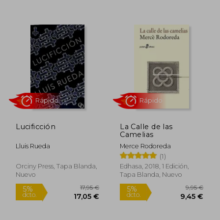
9,95 €
27,20
5%
5%
dcto.
dcto.
9,45 €
25,84
Lucificción
La Calle de las
Camelias
Lluis Rueda
Merce Rodoreda
(1)
Rápido
Orciny Press, Tapa Blanda,
Edhasa, 2018, 1 Edición,
Nuevo
Tapa Blanda, Nuevo