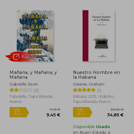
17,95 €
9,95
5%
5%
dcto.
dcto.
17,05 €
9,45
Mañana, y Mañana, y
Nuestro Hombre en
Mañana
la Habana
Gabrielle Zevin
Greene, Graham
(3)
(1)
Tubolsillo, Tapa Blanda,
Edhasa, 2013, 1 Edición,
Nuevo
Tapa Blanda, Nuevo
Rápido
Rápido
Disponible
Usado
en Buen Estado a