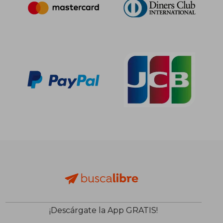
22,33 €
22,22
5%
5%
dcto.
dcto.
21,21 €
21,11
¡Descárgate la App GRATIS!