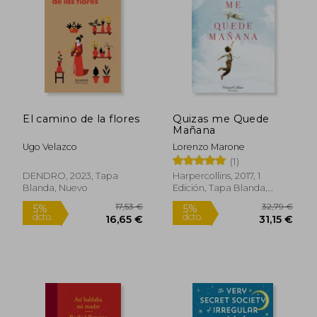
18,79 €
29,69
5%
5%
dcto.
dcto.
17,85 €
28,20
El camino de la flores
Quizas me Quede
Mañana
Ugo Velazco
Lorenzo Marone
(1)
DENDRO, 2023, Tapa
Harpercollins, 2017, 1
Blanda, Nuevo
Edición, Tapa Blanda,
Nuevo