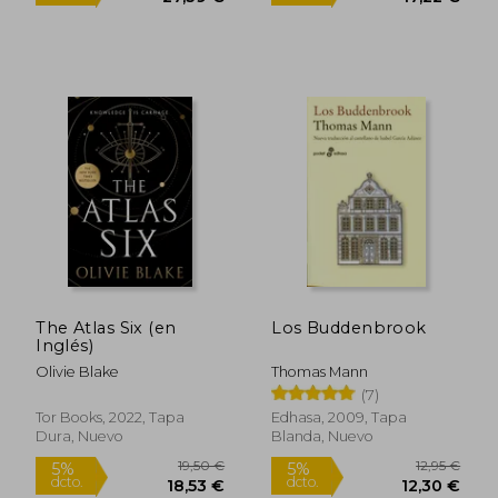
The Atlas Six (en
Los Buddenbrook
Inglés)
9,50 €
18,74
Olivie Blake
Thomas Mann
5%
5%
dcto.
dcto.
9,03 €
17,80
(7)
Tor Books, 2022, Tapa
Edhasa, 2009, Tapa
Dura, Nuevo
Blanda, Nuevo