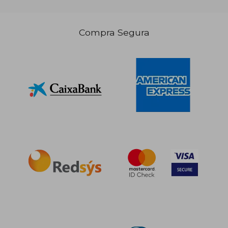
Compra Segura
9,95 €
5%
dcto.
9,45 €
11,05