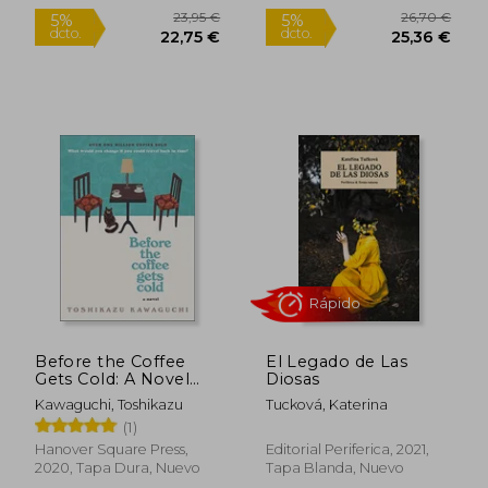
Sobrecubierta, Cantos
Pintados, Nuevo
37,50 €
9,95
5%
5%
dcto.
dcto.
35,63 €
9,45
Before the Coffee
El Legado de Las
Gets Cold: A Novel
Diosas
(Before the Coffee
Kawaguchi, Toshikazu
Tucková, Katerina
Gets Cold Series, 1)
(1)
(en Inglés)
Hanover Square Press,
Editorial Periferica, 2021,
Rápido
2020, Tapa Dura, Nuevo
Tapa Blanda, Nuevo