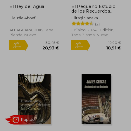
El Rey del Agua
El Pequeño Estudio
de los Recuerdos
Perdidos
Rápido
Claudia Aboaf
Hiiragi Sanaka
(2)
ALFAGUARA, 2016, Tapa
Grijalbo, 2024, 1 Edición,
Blanda, Nuevo
Tapa Blanda, Nuevo
13,50 €
24,00
5%
5%
dcto.
dcto.
12,83 €
22,80