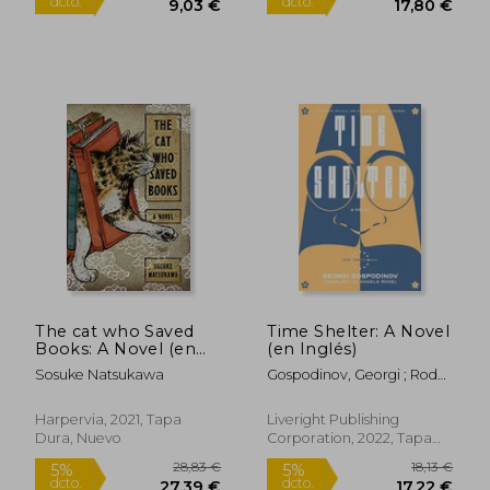
Rápido
9,95 €
36,69
5%
5%
dcto.
dcto.
9,45 €
34,85
The cat who Saved
Time Shelter: A Novel
Books: A Novel (en
(en Inglés)
Inglés)
Sosuke Natsukawa
Gospodinov, Georgi ; Rodel,
Angela
Harpervia, 2021, Tapa
Liveright Publishing
Dura, Nuevo
Corporation, 2022, Tapa
Dura, Nuevo