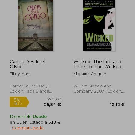
Rápido
Cartas Desde el
Wicked: The Life and
Olvido
Times of the Wicked
Witch of the West
Ellory, Anna
Maguire, Gregory
(Wicked Years, 1) (en
Inglés)
HarperCollins, 2022, 1
William Morrow And
Edición, Tapa Blanda,
Company, 2007, 1 Edición,
Nuevo
Tapa Blanda,
Usado
19,50 €
19,54
5%
5%
dcto.
dcto.
18,53 €
18,56
Disponible
Usado
en Buen Estado a
13,18 €
.
Comprar Usado