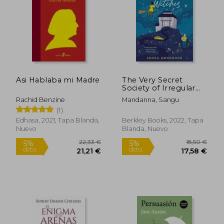
17,53 €
32,79
5%
5%
dcto.
dcto.
16,65 €
31,15
Asi Hablaba mi Madre
The Very Secret
Society of Irregular
Witches (en Inglés)
Rachid Benzine
Mandanna, Sangu
(1)
Edhasa, 2021, Tapa Blanda,
Berkley Books, 2022, Tapa
Nuevo
Blanda, Nuevo