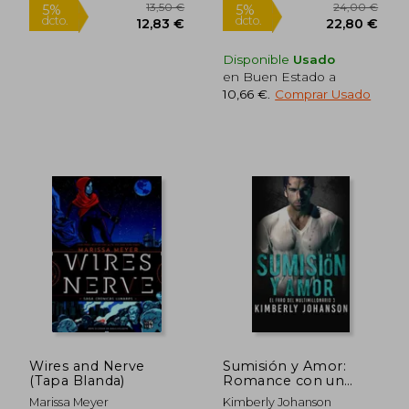
Disponible
Usado
en Buen Estado a
10,66 €
.
Comprar Usado
10,50 €
20,50
5%
5%
dcto.
dcto.
9,98 €
19,48
Wires and Nerve
Sumisión y Amor:
(Tapa Blanda)
Romance con un
Multimillonario (3) (el
Marissa Meyer
Kimberly Johanson