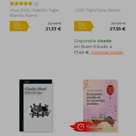
Faro del
(1)
Multimillonario)
Rápido
Vrya, 2022, 1 Edición, Tapa
, 2021, Tapa Dura, Nuevo
Blanda, Nuevo
Disponible
Usado
en Buen Estado a
17,40 €
.
Comprar Usado
23,95 €
26,70
5%
5%
dcto.
dcto.
22,75 €
25,36