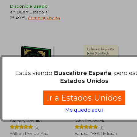
Disponible
Usado
en Buen Estado a
25,49 €
.
Comprar Usado
Estás viendo
Buscalibre España
, pero es
Estados Unidos
Ir a Estados Unidos
Wicked Collector’s
La Luna se ha Puesto
Me quedo aquí
Edition (en Inglés)
Gregory Maguire
John Steinbeck
19,50 €
12,95
(2)
(1)
5%
5%
dcto.
dcto.
18,53 €
12,30
William Morrow And
Edhasa, 1989, 1 Edición,