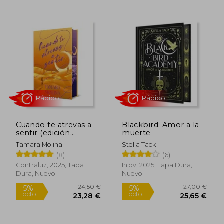
19,90
5%
dcto.
99,00 €
18,91
Cuando te atrevas a
Blackbird: Amor a la
sentir (edición
muerte
especial limitada)
Tamara Molina
Stella Tack
(8)
(6)
Contraluz, 2025, Tapa
Inlov, 2025, Tapa Dura,
Dura, Nuevo
Nuevo
Rápido
Rápido