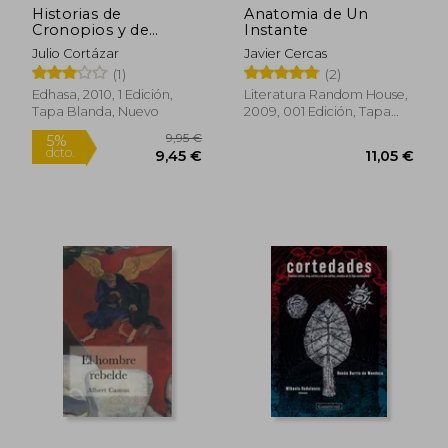
Historias de
Anatomia de Un
Cronopios y de
Instante
Famas
Julio Cortázar
Javier Cercas
(1)
(2)
Edhasa, 2010, 1 Edición,
Literatura Random House,
Tapa Blanda, Nuevo
2009, 001 Edición, Tapa
Dura,
Usado
22,46 €
29,00
5%
5%
dcto.
dcto.
21,33 €
27,55