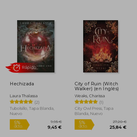
Hechizada
City of Ruin (Witch
Walker) (en Inglés)
Laura Thalassa
Weaks, Charissa
(2)
(1)
Tubolsillo, Tapa Blanda,
City Owl Press, Tapa
27,20 €
5%
Nuevo
Blanda, Nuevo
dcto.
25,84 €
12,12