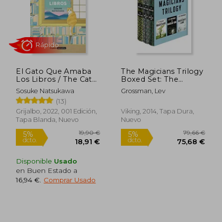
El Gato Que Amaba
The Magicians Trilogy
18,00 €
14,00
Los Libros / The Cat
Boxed Set: The
5%
5%
dcto.
dcto.
Who Saved Books
Magicians; The
17,10 €
13,30
Sosuke Natsukawa
Grossman, Lev
Magician King; The
(13)
Magician's Land (en
Inglés)
Grijalbo, 2022, 001 Edición,
Viking, 2014, Tapa Dura,
Tapa Blanda, Nuevo
Nuevo
Disponible
Usado
en Buen Estado a
16,94 €
.
Comprar Usado