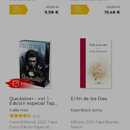
34,90 €
30,50
5%
5%
dcto.
dcto.
33,16 €
28,98
Quicksilver - vol. 1 -
El fin de los Dias
Edición especial Tapa
dura cantos pintados
Callie Hart
Erpenbeck Jenny
Rápido
(92)
Faeris Editorial, 2025, Tapa
Edhasa, 2015, Tapa Blanda,
Dura, Edición Especial,
Nuevo