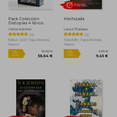
Pack Colección
Hechizada
Distopías 4 libros
Varios Autores
Laura Thalassa
(4)
(2)
Edisur, 2021, Tapa Blanda,
Tubolsillo, Tapa Blanda,
Nuevo
Nuevo
Rápido
59,62 €
9,95
5%
5%
dcto.
dcto.
56,64 €
9,45