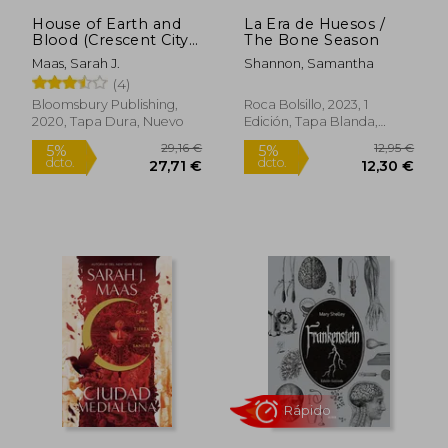
House of Earth and
La Era de Huesos /
Blood (Crescent City)
The Bone Season
(en Inglés)
Maas, Sarah J.
Shannon, Samantha
(4)
Bloomsbury Publishing,
Roca Bolsillo, 2023, 1
2020, Tapa Dura, Nuevo
Edición, Tapa Blanda,
Nuevo
22,46 €
26,90
5%
5%
dcto.
dcto.
21,33 €
25,56