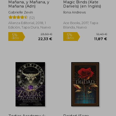
Mañana, y Mañana, y
Magic Binds (Kate
Mañana (Adn)
Daniels) (en Inglés)
Gabrielle Zevin
Ilona Andrews
Rápido
(12)
Alianza Editorial, 2018, 1
Ace Books, 2017, Tapa
Edición, Tapa Dura, Nuevo
Blanda, Nuevo
22,19 €
39,00
5%
5%
dcto.
dcto.
21,08 €
37,05
Zodiac Academy 4:
Deidad (Saga