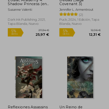
Shadow Princess (en
Covenant 3)
Inglés)
Susanne Valenti
Jennifer L. Armentrout
(2)
Dark Ink Publishing, 2021,
Puck, 2024, 1 Edición, Tapa
Tapa Blanda, Nuevo
Blanda, Nuevo
Rápido
23,50 €
12,49
5%
5%
dcto.
dcto.
22,33 €
11,87
Reflexiones Assassins
Un Reino de