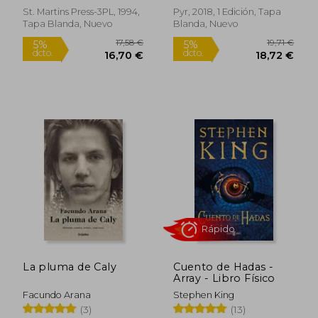
St. Martins Press-3PL, 1994,
Pyr, 2018, 1 Edición, Tapa
Tapa Blanda, Nuevo
Blanda, Nuevo
20,07 €
27,73
5%
5%
dcto.
dcto.
19,06 €
26,34
La pluma de Caly
Cuento de Hadas -
Array - Libro Físico
Facundo Arana
Stephen King
(3)
(13)