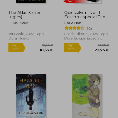
The Atlas Six (en
Quicksilver - vol. 1 -
27,00 €
10,83
5%
5%
Inglés)
Edición especial Tapa
dcto.
dcto.
25,65 €
10,29
dura cantos pintados
Olivie Blake
Callie Hart
(92)
Tor Books, 2022, Tapa
Faeris Editorial, 2025, Tapa
Dura, Nuevo
Dura, Edición Especial,
Sobrecubierta, Cantos
Pintados, Nuevo
Rápido