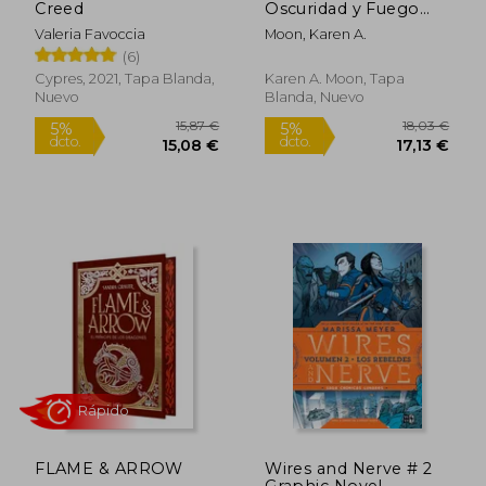
Creed
Oscuridad y Fuego
(Libro 1)
Valeria Favoccia
Moon, Karen A.
(6)
Cypres, 2021, Tapa Blanda,
Karen A. Moon, Tapa
Nuevo
Blanda, Nuevo
27,34 €
12,96
5%
5%
dcto.
dcto.
25,97 €
12,31
FLAME & ARROW
Wires and Nerve # 2
Graphic Novel