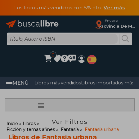
Los libros más vendidos con 5% dto
Ver más
Enviar a
Provincia De Madrid
0
MENÚ
Libros más vendidos
Libros importados más v
=
Ver Filtros
Inicio
Libros
Ficción y temas afines
Fantasía
Fantasía urbana
Libros de Fantasía urbana