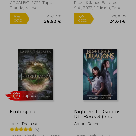
GRIJALBO, 2022, Tapa
Plaza & Janes, Editores,
Blanda, Nuevo
S.A., 2022, 1 Edición, Tapa
Dura, Nuevo
24,12 €
28,49
5%
5%
dcto.
dcto.
22,92 €
27,07
Embrujada
Night Shift Dragons:
Dfz Book 3 (en
Inglés)
Laura Thalassa
Aaron, Rachel
(3)