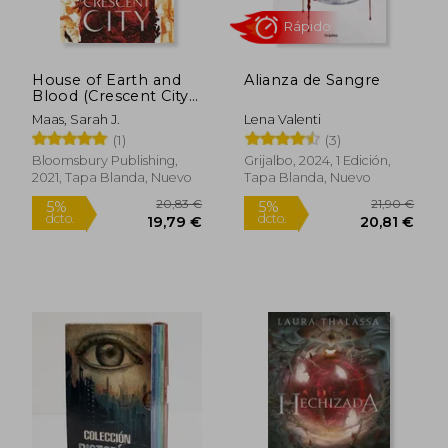
House of Earth and
Alianza de Sangre
Blood (Crescent City)
(en Inglés)
Maas, Sarah J.
Lena Valenti
(1)
(3)
Bloomsbury Publishing,
Grijalbo, 2024, 1 Edición,
2021, Tapa Blanda, Nuevo
Tapa Blanda, Nuevo
Rápido
20,83 €
21,90
5%
5%
dcto.
dcto.
19,79 €
20,81