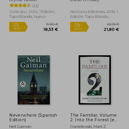
19,00 €
18,90
5%
5%
(12)
dcto.
dcto.
18,05 €
17,96
Contraluz, 2024, 1 Edición,
Nocturna Ediciones, 2018, 1
Tapa Blanda, Nuevo
Edición, Tapa Blanda,
Nuevo
Rápido
Neverwhere (Spanish
The Familiar, Volume
Edition)
2: Into the Forest (en
Inglés)
Neil Gaiman
Danielewski, Mark Z.