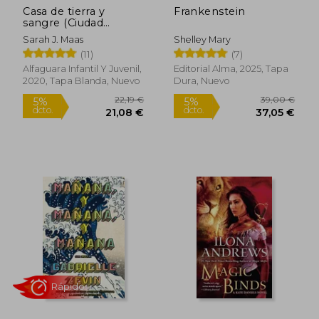
Casa de tierra y
Frankenstein
Rápido
sangre (Ciudad
Medialuna 1)
Sarah J. Maas
Shelley Mary
(11)
(7)
Alfaguara Infantil Y Juvenil,
Editorial Alma, 2025, Tapa
2020, Tapa Blanda, Nuevo
Dura, Nuevo
29,16 €
12,95
5%
5%
dcto.
dcto.
27,71 €
12,30