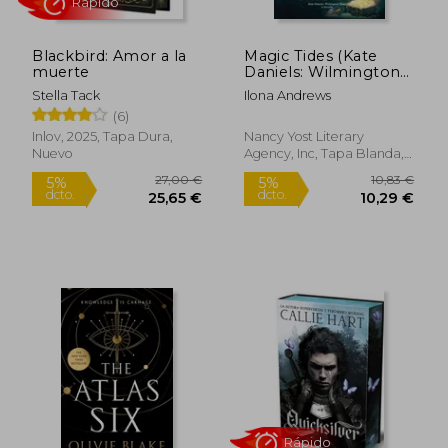
22,90 €
9,95
5%
5%
dcto.
dcto.
21,76 €
9,45
Blackbird: Amor a la
Magic Tides (Kate
muerte
Daniels: Wilmington
Years) (en Inglés)
Stella Tack
Ilona Andrews
(6)
Inlov, 2025, Tapa Dura,
Nancy Yost Literary
Nuevo
Agency, Inc, Tapa Blanda,
Nuevo
Rápido