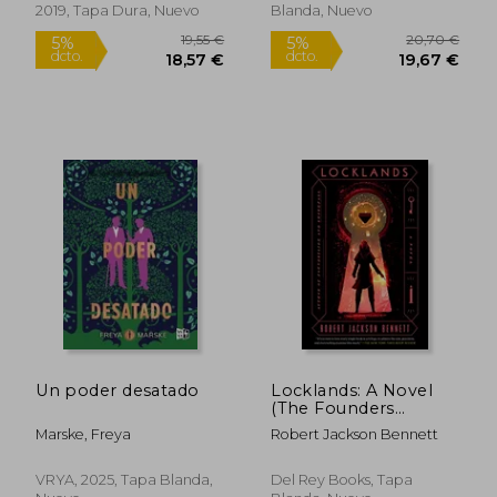
2019, Tapa Dura, Nuevo
Blanda, Nuevo
Rápido
30,45 €
25,90
5%
5%
dcto.
dcto.
28,93 €
24,61
Un poder desatado
Locklands: A Novel
(The Founders
Trilogy) (en Inglés)
Marske, Freya
Robert Jackson Bennett
VRYA, 2025, Tapa Blanda,
Del Rey Books, Tapa