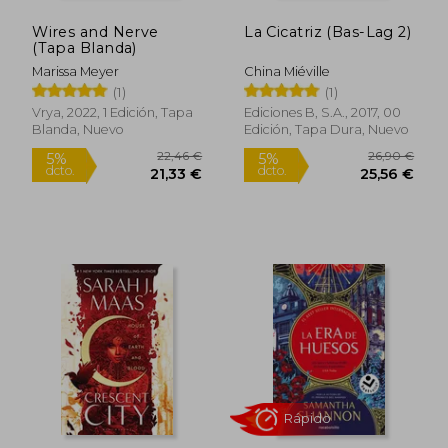
Wires and Nerve
La Cicatriz (Bas-Lag 2)
(Tapa Blanda)
Marissa Meyer
China Miéville
(1)
(1)
Vrya, 2022, 1 Edición, Tapa
Ediciones B, S.A., 2017, 00
Blanda, Nuevo
Edición, Tapa Dura, Nuevo
21,48 €
22,02
5%
5%
dcto.
dcto.
20,41 €
20,92
Rápido