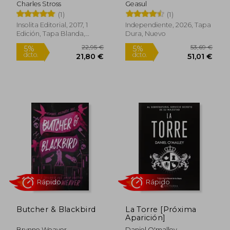
Charles Stross
Geasul
(1)
(1)
Insolita Editorial, 2017, 1
Independiente, 2026, Tapa
Edición, Tapa Blanda,
Dura, Nuevo
Nuevo
Rápido
Butcher & Blackbird
La Torre [Próxima
Aparición]
Brynne Weaver
Daniel O'malley