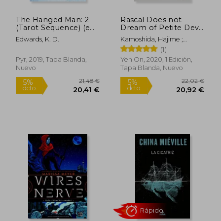
The Hanged Man: 2
Rascal Does not
(Tarot Sequence) (en
Dream of Petite Devil
Inglés)
Kouhai (Light Novel):
Edwards, K. D.
Kamoshida, Hajime ;
2 (en Inglés)
19,50 €
23,95
5%
5%
Mizoguchi, Keji
(1)
dcto.
dcto.
18,53 €
22,75
Pyr, 2019, Tapa Blanda,
Yen On, 2020, 1 Edición,
Nuevo
Tapa Blanda, Nuevo