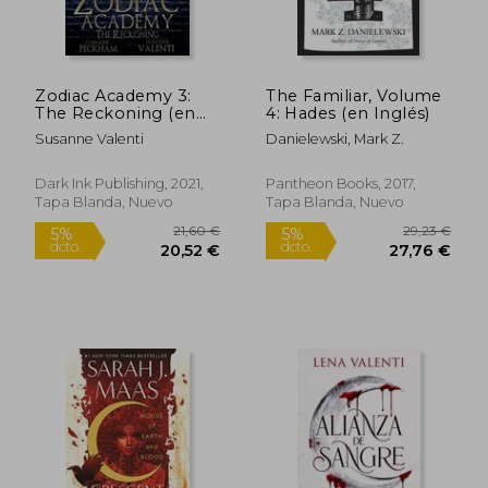
Zodiac Academy 3:
The Familiar, Volume
The Reckoning (en
4: Hades (en Inglés)
Inglés)
Susanne Valenti
Danielewski, Mark Z.
Dark Ink Publishing, 2021,
Pantheon Books, 2017,
Tapa Blanda, Nuevo
Tapa Blanda, Nuevo
21,60 €
29,23
5%
5%
dcto.
dcto.
20,52 €
27,76