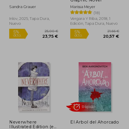
Sandra Grauer
Marissa Meyer
(18)
Inlov, 2025, Tapa Dura,
Vergara Y Riba, 2018, 1
Nuevo
Edición, Tapa Dura, Nuevo
15,87 €
18,03
5%
5%
dcto.
dcto.
15,08 €
17,13
Neverwhere
El Arbol del Ahorcado
Illustrated Edition (en