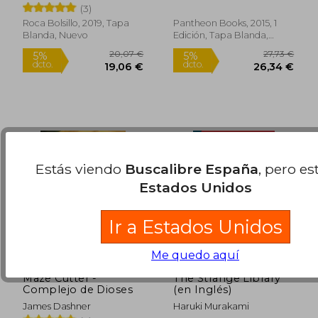
(3)
Roca Bolsillo, 2019, Tapa
Pantheon Books, 2015, 1
Blanda, Nuevo
Edición, Tapa Blanda,
22,95 €
53,69
5%
5%
Nuevo
dcto.
dcto.
21,80 €
51,01
Estás viendo
Buscalibre España
, pero es
Estados Unidos
Ir a Estados Unidos
Rápido
Rápido
Me quedo aquí
Maze Cutter -
The Strange Library
Complejo de Dioses
(en Inglés)
James Dashner
Haruki Murakami