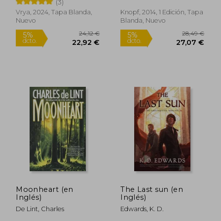
(3)
Vrya, 2024, Tapa Blanda,
Knopf, 2014, 1 Edición, Tapa
Nuevo
Blanda, Nuevo
19,50 €
22,95
5%
5%
dcto.
dcto.
18,53 €
21,80
Moonheart (en
The Last sun (en
Inglés)
Inglés)
De Lint, Charles
Edwards, K. D.