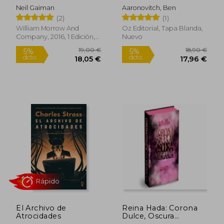
Inglés)
Neil Gaiman
Aaronovitch, Ben
(2)
(1)
William Morrow And
Oz Editorial, Tapa Blanda,
Company, 2016, 1 Edición,
Nuevo
Tapa Dura, Nuevo
Rápido
El Archivo de
Reina Hada: Corona
25,00 €
21,66
5%
5%
Atrocidades
Dulce, Oscura
dcto.
dcto.
23,75 €
20,57
Venganza