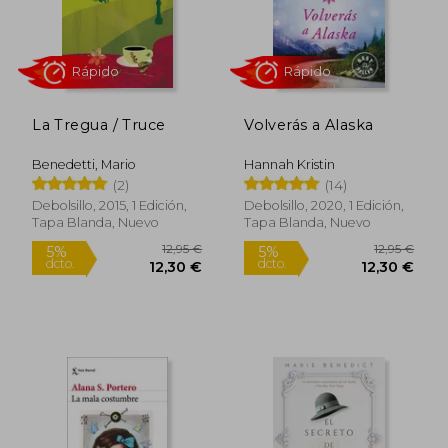
La Tregua / Truce
Volverás a Alaska
Benedetti, Mario
Hannah Kristin
(2)
(14)
Debolsillo, 2015, 1 Edición,
Debolsillo, 2020, 1 Edición,
Tapa Blanda, Nuevo
Tapa Blanda, Nuevo
Rápido
Rápido
13,95 €
9,95
5%
5%