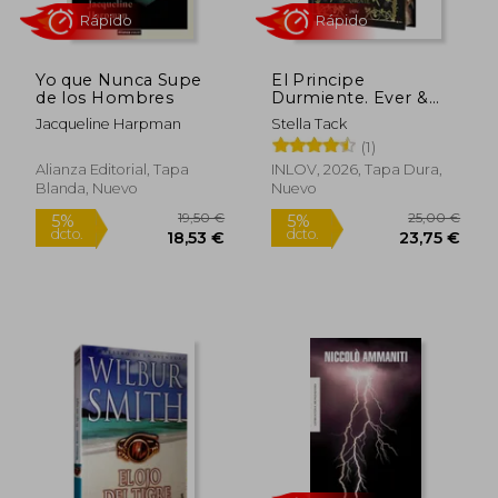
Rápido
Rápido
Yo que Nunca Supe
El Principe
de los Hombres
Durmiente. Ever &
After 1
Jacqueline Harpman
Stella Tack
(1)
Alianza Editorial, Tapa
INLOV, 2026, Tapa Dura,
Blanda, Nuevo
Nuevo
5,95 €
19,95
5%
5%
dcto.
dcto.
5,65 €
18,95