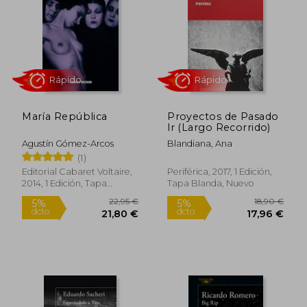
15,80 €
20,00
5%
5%
dcto.
dcto.
15,01 €
19,00
María República
Proyectos de Pasado
lr (Largo Recorrido)
Agustín Gómez-Arcos
Blandiana, Ana
(1)
Editorial Cabaret Voltaire,
Periférica, 2017, 1 Edición,
2014, 1 Edición, Tapa
Tapa Blanda, Nuevo
Blanda, Nuevo