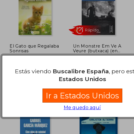
Rápido
Rápido
El Gato que Regalaba
Un Monstre Em Ve A
Sonrisas
Veure (butxaca) (en
Catalán)
Rachel Wells
Patrick Ness
(6)
Estás viendo
Buscalibre España
, pero es
Duomo Ediciones, 2019, 1
SEMBRA LLIBRES COOP.
Edición, Tapa Blanda,
V., Tapa Blanda, Nuevo
Estados Unidos
Nuevo
22,95 €
18,90
5%
5%
dcto.
dcto.
21,80 €
17,96
Ir a Estados Unidos
Me quedo aquí