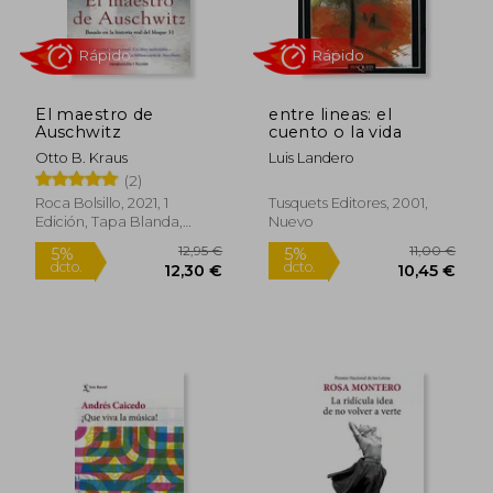
25,24 €
142,50
5%
5%
dcto.
dcto.
23,98 €
135,38
El maestro de
entre lineas: el
Auschwitz
cuento o la vida
Otto B. Kraus
Luis Landero
(2)
Roca Bolsillo, 2021, 1
Tusquets Editores, 2001,
Edición, Tapa Blanda,
Nuevo
Nuevo
Rápido
Rápido