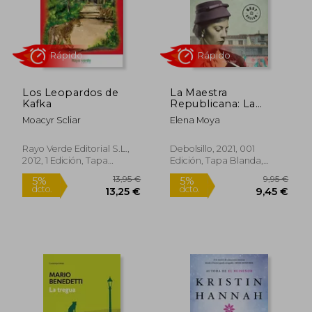
Rápido
Los Leopardos de
La Maestra
Kafka
Republicana: La
Lucha Esperanzadora
Moacyr Scliar
Elena Moya
de una Mujer
Infatigable por
Cambiar el Rumbo
Rayo Verde Editorial S.L.,
Debolsillo, 2021, 001
de una Soci (Best
2012, 1 Edición, Tapa
Edición, Tapa Blanda,
Seller)
Blanda, Nuevo
Nuevo
23,71 €
22,90
5%
5%
dcto.
dcto.
22,53 €
21,76