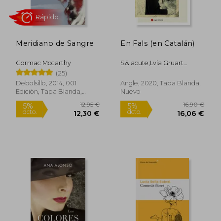
Meridiano de Sangre
En Fals (en Catalán)
Cormac Mccarthy
S&Iacute;Lvia Gruart
30,78 €
10,95
R&Uuml;Sch
5%
5%
(25)
dcto.
dcto.
29,24 €
10,40
Debolsillo, 2014, 001
Angle, 2020, Tapa Blanda,
Edición, Tapa Blanda,
Nuevo
Nuevo
Rápido