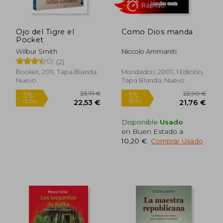
Ojo del Tigre el
Como Dios manda
Rápido
Rápido
Pocket
Wilbur Smith
Niccolo Ammaniti
(2)
Booket, 2011, Tapa Blanda,
Mondadori, 2007, 1 Edición,
Nuevo
Tapa Blanda, Nuevo
Disponible
Usado
en Buen Estado a
19,50 €
25,00
5%
5%
10,20 €
.
Comprar Usado
dcto.
dcto.
18,53 €
23,75