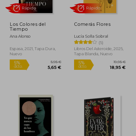
Los Colores del
Comerás Flores
Tiempo
Ana Alonso
Lucía Solla Sobral
(5)
Espasa, 2021, Tapa Dura,
Libros Del Asteroide, 2025,
Nuevo
Tapa Blanda, Nuevo
12,95 €
16,90
5%
5%
dcto.
dcto.
12,30 €
16,06