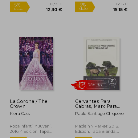
31,1
5%
dcto.
23,54 €
29,56
La Corona / The
Cervantes Para
Crown
Cabras, Marx Para
Ovejas
Kiera Cass
Pablo Santiago Chiquero
Roca Infantil Y Juvenil,
Maclein Y Parker, 2018, 1
2016, 4 Edición, Tapa
Edición, Tapa Blanda,
Blanda, Nuevo
Nuevo