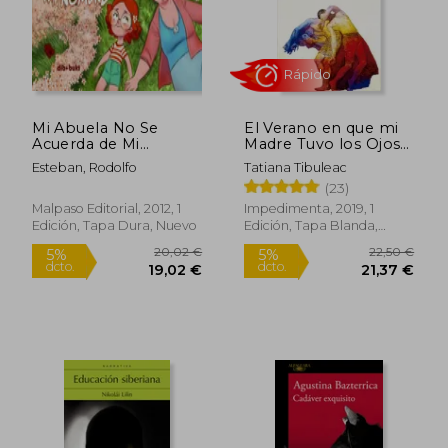
Mi Abuela No Se
El Verano en que mi
Acuerda de Mi
Madre Tuvo los Ojos
Nombre
Verdes
Esteban, Rodolfo
Tatiana Tibuleac
(23)
Malpaso Editorial, 2012, 1
Impedimenta, 2019, 1
Edición, Tapa Dura, Nuevo
Edición, Tapa Blanda,
Rápido
Nuevo
20,02 €
22,50
5%
5%
dcto.
dcto.