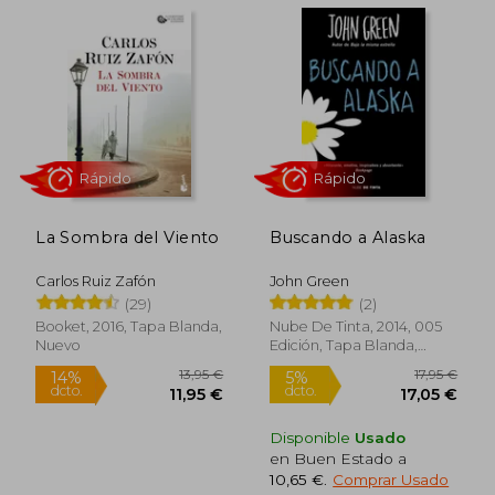
Rápido
La Sombra del Viento
Buscando a Alaska
Carlos Ruiz Zafón
John Green
(29)
(2)
Booket, 2016, Tapa Blanda,
Nube De Tinta, 2014, 005
Nuevo
Edición, Tapa Blanda,
Nuevo
22,39 €
10,50
5%
5%
dcto.
dcto.
21,27 €
9,98
Disponible
Usado
en Buen Estado a
10,65 €
.
Comprar Usado