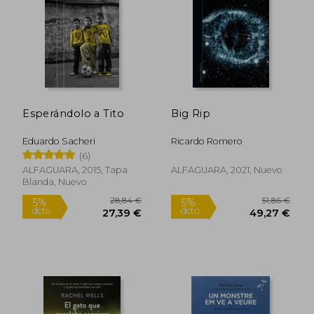
Esperándolo a Tito
Big Rip
Eduardo Sacheri
Ricardo Romero
(6)
40,80 €
16,23
5%
5%
ALFAGUARA, 2015, Tapa
ALFAGUARA, 2021, Nuevo
dcto.
dcto.
38,76 €
15,42
Blanda, Nuevo