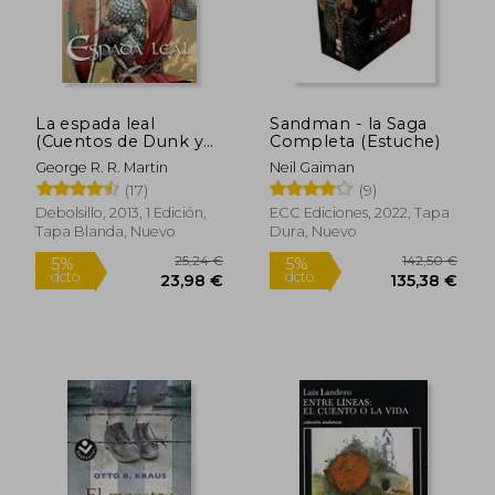
21,69 €
19,90
5%
5%
dcto.
dcto.
20,61 €
18,90
La espada leal
Sandman - la Saga
(Cuentos de Dunk y
Completa (Estuche)
Egg: El caballero de
George R. R. Martin
Neil Gaiman
los Siete Reinos 2)
(17)
(9)
Debolsillo, 2013, 1 Edición,
ECC Ediciones, 2022, Tapa
Tapa Blanda, Nuevo
Dura, Nuevo