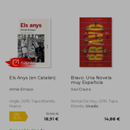
13,95 €
17,95
14%
5%
dcto.
dcto.
11,95 €
17,05
Els Anys (en Catalán)
Bravo: Una Novela
muy Española
Annie Ernaux
Xavi Daura
Angle, 2019, Tapa Blanda,
Temas De Hoy, 2019, Tapa
Nuevo
Blanda,
Usado