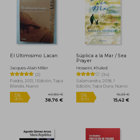
19,00 €
19,90
5%
5%
dcto.
dcto.
18,04 €
18,91
El Ultimisimo Lacan
Súplica a la Mar / Sea
Prayer
Jacques-Alain Miller
Hosseini, Khaled
(2)
(34)
Paidos, 2013, 1 Edición, Tapa
Salamandra, 2018, 1
Blanda, Nuevo
Edición, Tapa Dura, Nuevo
Rápido
Rápido