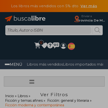
Los libros más vendidos con 5% dto
Ver más
Enviar a
Provincia De Madrid
0
MENÚ
Libros más vendidos
Libros importados más v
=
Ver Filtros
Inicio
Libros
Ficción y temas afines
Ficción: general y literaria
Ficción moderna y contemporánea