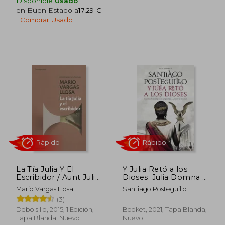
Disponible
Usado
Rápido
en Buen Estado a
17,29 €
.
Comprar Usado
18,90 €
20,30
5%
5%
dcto.
dcto.
17,96 €
19,29
La Tía Julia Y El
Y Julia Retó a los
Escribidor / Aunt Julia
Dioses: Julia Domna ii
and the Scriptwriter
(Novela Histórica)
Mario Vargas Llosa
Santiago Posteguillo
(3)
Debolsillo, 2015, 1 Edición,
Booket, 2021, Tapa Blanda,
Tapa Blanda, Nuevo
Nuevo