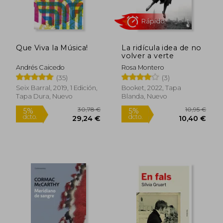
Que Viva la Música!
La ridícula idea de no
12,95 €
11,00
5%
5%
volver a verte
dcto.
dcto.
12,30 €
10,45
Andrés Caicedo
Rosa Montero
(35)
(3)
Seix Barral, 2019, 1 Edición,
Booket, 2022, Tapa
Tapa Dura, Nuevo
Blanda, Nuevo
Rápido