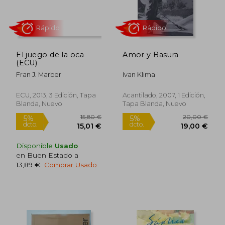
12,95 €
12,95
5%
5%
dcto.
dcto.
12,30 €
12,30
El juego de la oca
Amor y Basura
(ECU)
Fran J. Marber
Ivan Klima
ECU, 2013, 3 Edición, Tapa
Acantilado, 2007, 1 Edición,
Blanda, Nuevo
Tapa Blanda, Nuevo
Disponible
Usado
en Buen Estado a
Rápido
Rápido
13,89 €
.
Comprar Usado