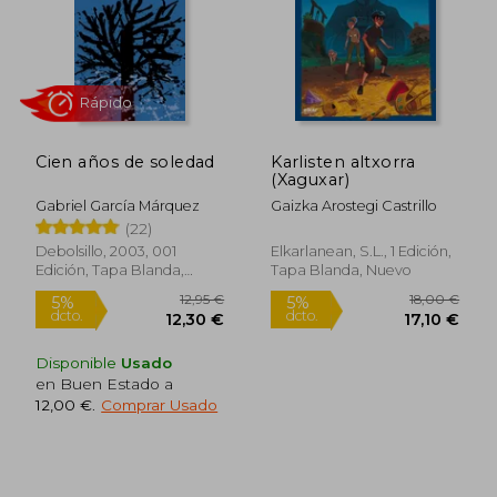
Cien años de soledad
Karlisten altxorra
(Xaguxar)
Gabriel García Márquez
Gaizka Arostegi Castrillo
(22)
Debolsillo, 2003, 001
Elkarlanean, S.L., 1 Edición,
Edición, Tapa Blanda,
Tapa Blanda, Nuevo
Nuevo
28,84 €
51,86
5%
5%
Disponible
Usado
dcto.
dcto.
27,39 €
49,27
en Buen Estado a
12,00 €
.
Comprar Usado