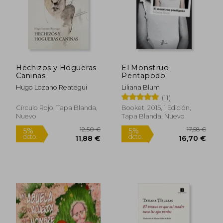
Hechizos y Hogueras
El Monstruo
Caninas
Pentapodo
Hugo Lozano Reategui
Liliana Blum
(11)
Círculo Rojo, Tapa Blanda,
Booket, 2015, 1 Edición,
Nuevo
Tapa Blanda, Nuevo
12,50 €
17,58
5%
5%
dcto.
dcto.
11,88 €
16,70