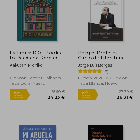
1,90 €
14,00 €
5%
5%
dcto.
dcto.
1,31 €
13,30 €
Ex Libris: 100+ Books
Borges Profesor:
to Read and Reread
Curso de Literatura
(en Inglés)
Inglesa en la
Kakutani Michiko
Jorge Luis Borges
Universidad de Buenos
(3)
Aires
Clarkson Potter Publishers,
Lumen, 2020, 001 Edición,
Tapa Dura, Nuevo
Tapa Blanda, Nuevo