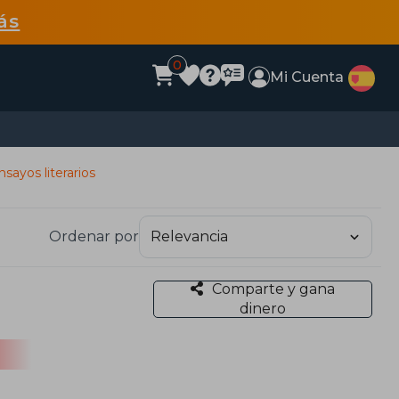
ás
0
Mi Cuenta
nsayos literarios
Ordenar por
Comparte y gana
dinero