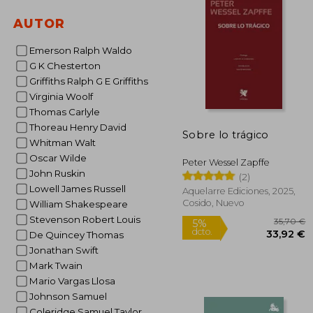
1
5%
dcto.
17
AUTOR
Emerson Ralph Waldo
G K Chesterton
Griffiths Ralph G E Griffiths
Virginia Woolf
Thomas Carlyle
Thoreau Henry David
Sobre lo trágico
Whitman Walt
Oscar Wilde
Peter Wessel Zapffe
John Ruskin
(2)
Lowell James Russell
Aquelarre Ediciones, 2025,
Cosido, Nuevo
William Shakespeare
Stevenson Robert Louis
De Quincey Thomas
Jonathan Swift
Mark Twain
Mario Vargas Llosa
Johnson Samuel
Coleridge Samuel Taylor