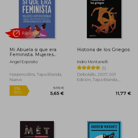
Mi Abuela si que era
Historia de los Griegos
6,85 €
25,50 €
Feminista. Mujeres
5%
5%
Superheroinas que
dcto.
dcto.
,01 €
24,23 €
Angel Exposito
Indro Montanelli
Desmontan el
(1)
Feminismo de
Postureo
Harpercollins, Tapa Blanda,
Debolsillo, 2007, 001
Nuevo
Edición, Tapa Blanda,
Usado