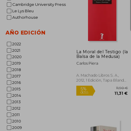
Cambridge University Press
Le Lys Bleu
Authorhouse
5%
AÑO EDICIÓN
dcto.
5
2022
2021
La Moral del Testigo (la
Balsa de la Medusa)
2020
2019
Carlos Piera
2018
A. Machado Libros S. A.,
2017
2012, 1 Edición, Tapa Blanda,
2016
Nuevo
2015
2014
2013
2012
2011
2010
2009