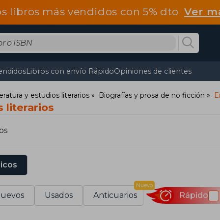
os libros más vendidos con 5% dto
Ver m
endidos
Libros con envío Rápido
Opiniones de clientes
teratura y estudios literarios
Biografías y prosa de no ficción
E
 literarios
os
sicos
Nuevo
uevos
Usados
Anticuarios
Rápido