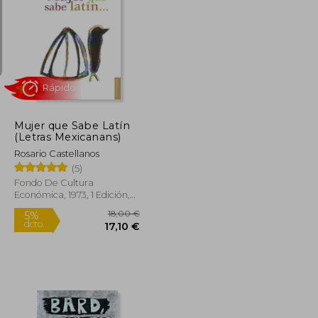
25,96 €
14,00 €
5%
dcto.
24,67 €
13,30 €
Mujer que Sabe Latín
(Letras Mexicanans)
Rosario Castellanos
(5)
Fondo De Cultura
Económica, 1973, 1 Edición,
Tapa Blanda, Nuevo
Rápido