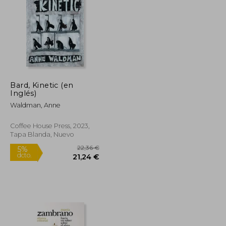
9,99 €
18,00 €
5%
dcto.
9,49 €
17,10 €
Bard, Kinetic (en
Inglés)
Waldman, Anne
Coffee House Press, 2023,
Tapa Blanda, Nuevo