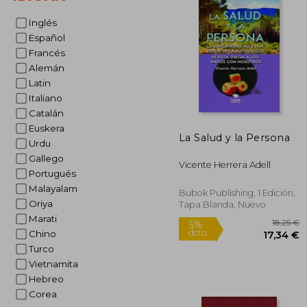
Inglés
Español
Francés
Alemán
Latin
Italiano
Catalán
Euskera
La Salud y la Persona
Urdu
Gallego
Vicente Herrera Adell
Portugués
Malayalam
Bubok Publishing, 1 Edición,
Oriya
Tapa Blanda, Nuevo
Marati
Chino
Turco
Vietnamita
Hebreo
Corea