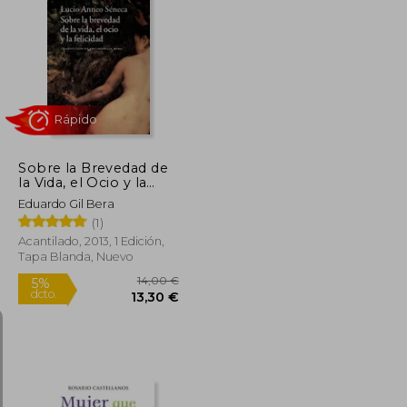
24,81 €
7,90 €
5%
dcto.
23,57 €
7,51 €
Sobre la Brevedad de
la Vida, el Ocio y la
Felicidad
Eduardo Gil Bera
(1)
Acantilado, 2013, 1 Edición,
Tapa Blanda, Nuevo
Rápido