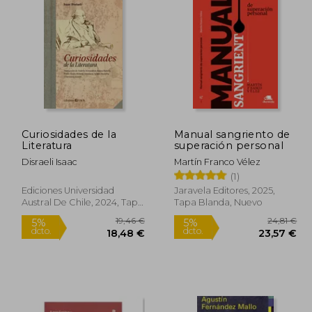
8,25 €
6,50 €
5%
5%
dcto.
dcto.
,34 €
6,18 €
Curiosidades de la
Manual sangriento de
Literatura
superación personal
Disraeli Isaac
Martín Franco Vélez
(1)
Ediciones Universidad
Jaravela Editores, 2025,
Austral De Chile, 2024, Tapa
Tapa Blanda, Nuevo
Blanda, Nuevo