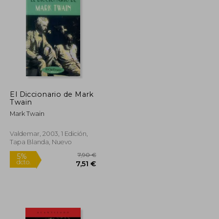
13,95 €
10,00 €
5%
dcto.
13,25 €
9,50 €
El Diccionario de Mark
Twain
Mark Twain
Valdemar, 2003, 1 Edición,
Tapa Blanda, Nuevo