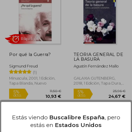
5,70 €
19,46 €
5%
5%
dcto.
dcto.
,92 €
18,48 €
Por qué la Guerra?
TEORIA GENERAL DE
LA BASURA
Sigmund Freud
Agustín Fernández Mallo
(1)
Minuscula, 2001, 1 Edición,
GALAXIA GUTENBERG,
Tapa Blanda, Nuevo
2018, 1 Edición, Tapa Dura,
Nuevo
Rápido
Estás viendo
Buscalibre España
, pero
estás en
Estados Unidos