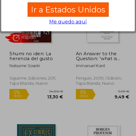
Ir a Estados Unidos
Me quedo aquí
5,95 €
11,50 €
5%
5%
dcto.
dcto.
,65 €
10,93 €
Shumi no iden: La
An Answer to the
herencia del gusto
Question: 'what is
Enlightenment? '
Natsume Soseki
Immanuel Kant
(Penguin Great Ideas)
(en Inglés)
Sigueme, Ediciones, 2011,
Penguin, 2009, 1 Edición,
Tapa Blanda, Nuevo
Tapa Blanda, Nuevo
Rápido