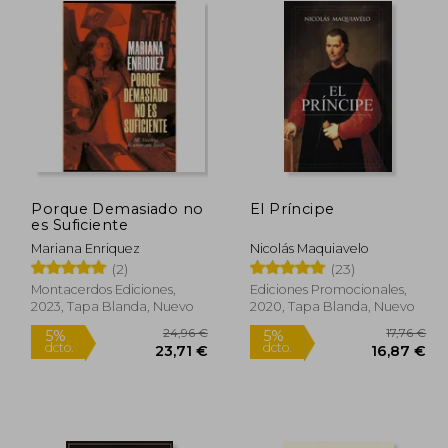
Porque Demasiado no
El Príncipe
es Suficiente
Mariana Enriquez
Nicolás Maquiavelo
(2)
(23)
Montacerdos Ediciones,
Ediciones Promocionales,
2023, Tapa Blanda, Nuevo
2020, Tapa Blanda, Nuevo
3,76 €
24,96 €
5%
5%
dcto.
dcto.
,58 €
23,71 €