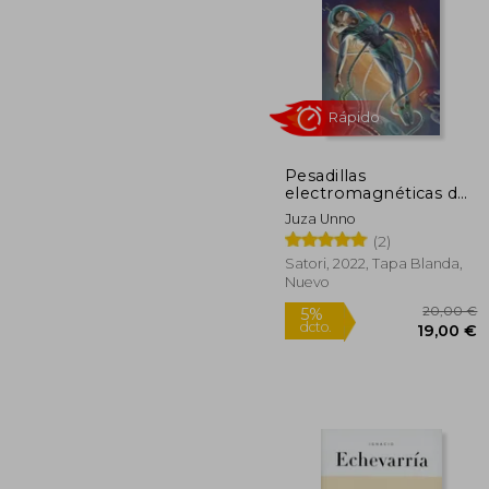
Pesadillas
3
electromagnéticas de
5%
la ciencia ficción
dcto.
35
Juza Unno
japonesa
(2)
Satori, 2022, Tapa Blanda,
Nuevo