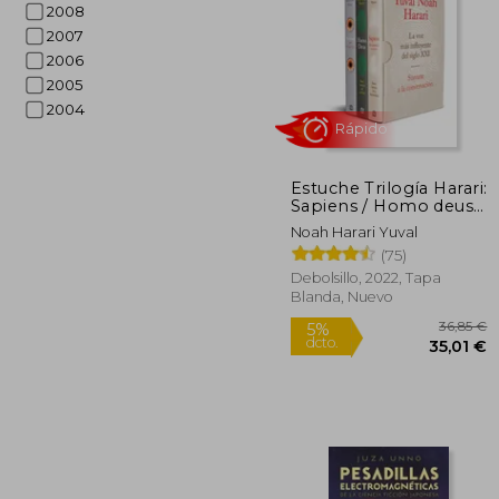
2008
2007
2006
2005
2004
1
5%
dcto.
1
Estuche Trilogía Harari:
Sapiens / Homo deus /
21 lecciones para el
Noah Harari Yuval
siglo XXI
(75)
Debolsillo, 2022, Tapa
Blanda, Nuevo
Rápido