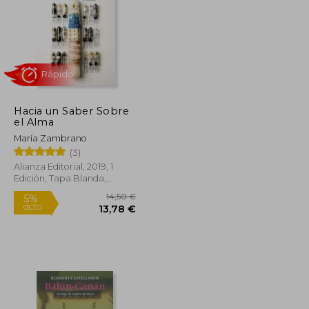
Hacia un Saber Sobre
27,70 €
22,36 €
el Alma
5%
dcto.
26,31 €
21,24 €
María Zambrano
(3)
Alianza Editorial, 2019, 1
Edición, Tapa Blanda,
Nuevo