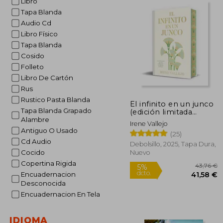
Libro
Tapa Blanda
Audio Cd
Libro Físico
Tapa Blanda
Cosido
Folleto
Libro De Cartón
Rus
Rustico Pasta Blanda
El infinito en un junco
Tapa Blanda Grapado
(edición limitada
firmada)
Alambre
Irene Vallejo
Antiguo O Usado
(25)
Cd Audio
Debolsillo, 2025, Tapa Dura,
Cocido
Nuevo
Copertina Rigida
Encuadernacion
Desconocida
Encuadernacion En Tela
4
5%
dcto.
41
IDIOMA