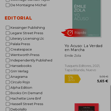
De Montaigne Michel
3
5%
dcto.
EDITORIAL
33
Kessinger Publishing
Legare Street Press
Literary Licensing Llc
Palala Press
Yo Acuso: La Verdad
Createspace
en Marcha
Wentworth Press
Emile Zola
Independently Published
Hansebooks
Tusquets Editores, 2021,
Tapa Blanda, Nuevo
Grin Verlag
Anagrama
Circulo Rojo
Rápido
Alpha Edition
Books On Demand
Hachette Livre Bnf
Hassell Street Press
Debolsillo