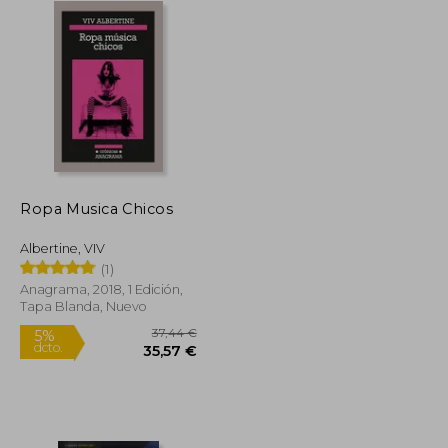
Ropa Musica Chicos
Albertine, VIV
(1)
Anagrama, 2018, 1 Edición,
Tapa Blanda, Nuevo
17,76 €
37,44 €
5%
dcto.
16,87 €
35,57 €