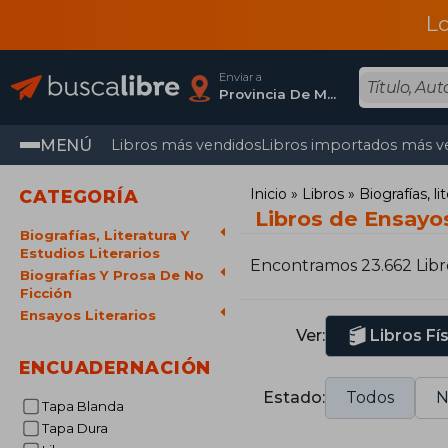
L
Enviar a
Provincia De Madrid
MENÚ
Libros más vendidos
Libros importados más v
Inicio
Libros
Biografías, li
CATEGORÍA
Libros de Ensayos
Biografías, Literatura Y
Estudios Literarios
Encontramos 23.662 Libr
Biografías Y Prosa De No
Ficción
Ensayos Literarios
Ver:
Libros Fí
ENCUADERNACIÓN
Estado:
Todos
N
Tapa Blanda
Tapa Dura