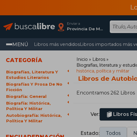
L
Enviar a
Provincia De Madrid
MENÚ
Libros más vendidos
Libros importados más v
Inicio
Libros
CATEGORÍA
Biografías, literatura y estudio
histórica, política y militar
Biografías, Literatura Y
Libros de Autobiog
Estudios Literarios
Biografías Y Prosa De No
Ficción
Encontramos 262 Libros
Biografía: General
Biografía: Histórica,
Política Y Militar
Ver:
Libros Fí
Autobiografía: Histórica,
Política Y Militar
Estado:
Todos
N
ENCUADERNACIÓN