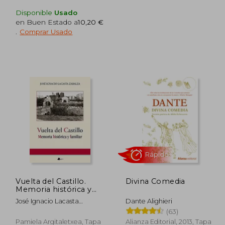
Disponible
Usado
en Buen Estado a
10,20 €
.
Comprar Usado
Rápido
Rápido
3,21 €
21,90 €
5%
5%
dcto.
dcto.
,05 €
20,81 €
Vuelta del Castillo.
Divina Comedia
Memoria histórica y
familiar (Ensayo y
José Ignacio Lacasta
Dante Alighieri
Testimonio)
Zabalza
(63)
Pamiela Argitaletxea, Tapa
Alianza Editorial, 2013, Tapa