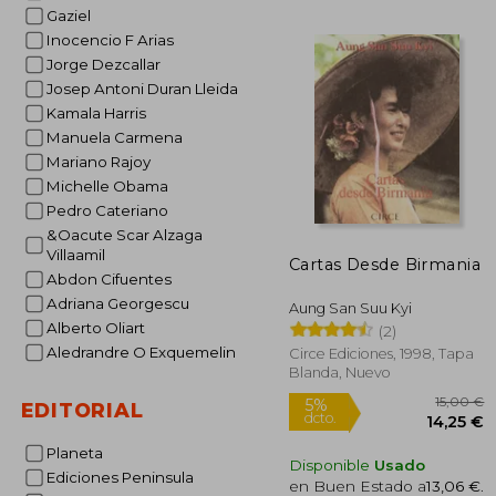
1
Gaziel
5%
dcto.
15
Inocencio F Arias
Jorge Dezcallar
Josep Antoni Duran Lleida
Kamala Harris
Manuela Carmena
Mariano Rajoy
Michelle Obama
Pedro Cateriano
&Oacute Scar Alzaga
Villaamil
Cartas Desde Birmania
Abdon Cifuentes
Adriana Georgescu
Aung San Suu Kyi
Alberto Oliart
(2)
Aledrandre O Exquemelin
Circe Ediciones, 1998, Tapa
Blanda, Nuevo
EDITORIAL
Planeta
Disponible
Usado
Ediciones Peninsula
en Buen Estado a
13,06 €
.