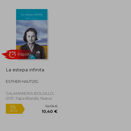
20,90 €
11,95 €
5%
dcto.
19,86 €
11,35 €
La estepa infinita
ESTHER HAUTZIG
Rápido
SALAMANDRA BOLSILLO,
2017, Tapa Blanda, Nuevo