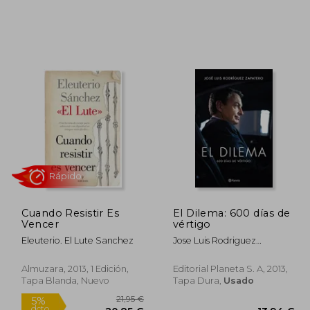
5,00 €
19,95 €
5%
5%
dcto.
dcto.
,25 €
18,95 €
Cuando Resistir Es
El Dilema: 600 días de
Vencer
vértigo
Eleuterio. El Lute Sanchez
Jose Luis Rodriguez
Zapatero
Almuzara, 2013, 1 Edición,
Editorial Planeta S. A, 2013,
Tapa Blanda, Nuevo
Tapa Dura,
Usado
Rápido