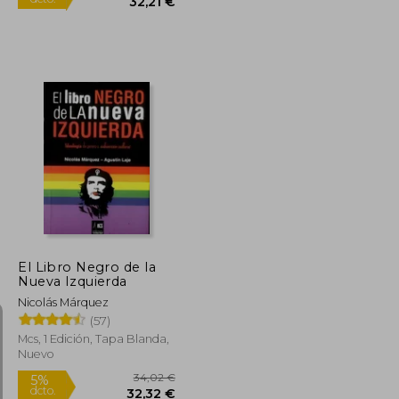
33,90 €
5%
dcto.
13,94 €
32,21 €
El Libro Negro de la
Nueva Izquierda
Nicolás Márquez
(57)
Mcs, 1 Edición, Tapa Blanda,
Nuevo