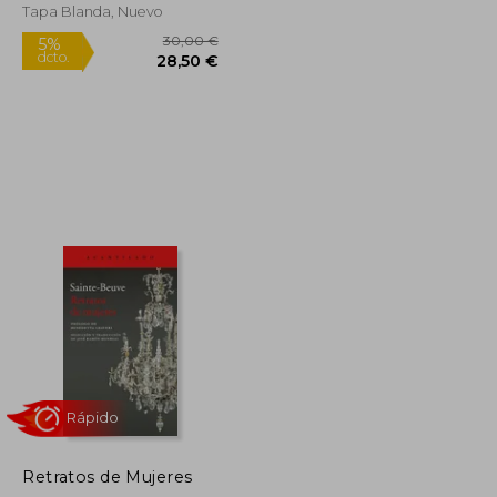
Tapa Blanda, Nuevo
Rápido
15,50 €
30,00 €
5%
dcto.
14,73 €
28,50 €
Retratos de Mujeres