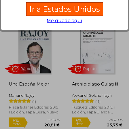
Ir a Estados Unidos
Rápido
Me quedo aquí
5,00 €
17,90 €
5%
5%
dcto.
dcto.
,75 €
17,01 €
Una España Mejor
Archipielago Gulag iii
Mariano Rajoy
Alexandr Solzhenitsyn
(1)
(11)
Plaza & Janes Editores, 2019,
Tusquets Editores, 2015, 1
1 Edición, Tapa Dura, Nuevo
Edición, Tapa Blanda,
Nuevo