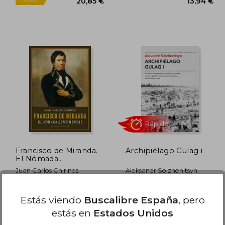
7,00 €
21,95 €
5%
dcto.
,65 €
20,85 €
Francisco de Miranda.
Archipiélago Gulag i
El Nómada
Sentimental
Juan Carlos Chirinos
Aleksandr Solzhenitsyn
(21)
Ulises, 2017, 1 Edición, Tapa
Tusquets Editores, 2015, 1
Estás viendo
Buscalibre España
, pero
Blanda, Nuevo
Edición, Tapa Blanda,
Nuevo
estás en
Estados Unidos