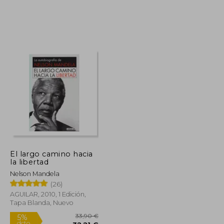
14,90 €
10,95 €
5%
dcto.
14,16 €
10,40 €
El largo camino hacia
la libertad
Nelson Mandela
(26)
AGUILAR, 2010, 1 Edición,
Tapa Blanda, Nuevo