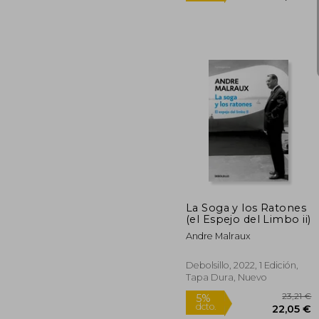
Rápido
2
5%
dcto.
23
La Soga y los Ratones
(el Espejo del Limbo ii)
Andre Malraux
Debolsillo, 2022, 1 Edición,
Tapa Dura, Nuevo