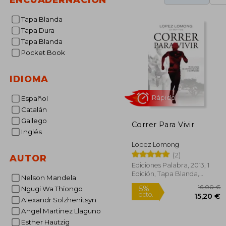
Tapa Blanda
Tapa Dura
Tapa Blanda
Pocket Book
IDIOMA
Español
Catalán
Gallego
Correr Para Vivir
Inglés
Rápido
Lopez Lomong
(2)
AUTOR
Ediciones Palabra, 2013, 1
Edición, Tapa Blanda,
Nelson Mandela
Nuevo
Ngugi Wa Thiongo
Alexandr Solzhenitsyn
Angel Martinez Llaguno
Esther Hautzig