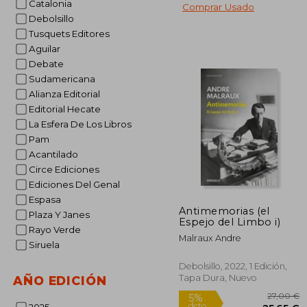
Catalonia
Comprar Usado
Debolsillo
Tusquets Editores
1
5%
dcto.
Aguilar
14
Debate
Sudamericana
Alianza Editorial
Editorial Hecate
La Esfera De Los Libros
Pam
Acantilado
Circe Ediciones
Ediciones Del Genal
Espasa
Antimemorias (el
Plaza Y Janes
Espejo del Limbo i)
Rayo Verde
Malraux Andre
Siruela
Debolsillo, 2022, 1 Edición,
Tapa Dura, Nuevo
AÑO EDICIÓN