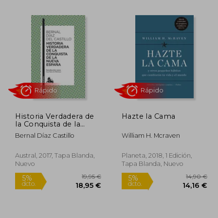
6,00 €
27,80 €
5%
5%
dcto.
dcto.
,20 €
26,41 €
Historia Verdadera de
Hazte la Cama
la Conquista de la
Nueva España
Bernal Díaz Castillo
William H. Mcraven
Rápido
Rápido
Austral, 2017, Tapa Blanda,
Planeta, 2018, 1 Edición,
Nuevo
Tapa Blanda, Nuevo