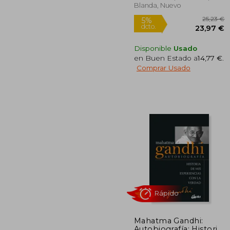
Blanda, Nuevo
Disponible
Usado
en Buen Estado a
14,77 €
.
Comprar Usado
2
5%
dcto.
23
Mahatma Gandhi:
Autobiografía: Historia