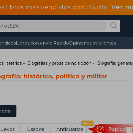
os libros más vendidos con 5% dto
Ver m
endidos
Libros con envío Rápido
Opiniones de clientes
s literarios
Biografías y prosa de no ficción
Biografía: general
rafía: histórica, política y militar
sicos
Nuevo
uevos
Usados
Anticuarios
Rápido