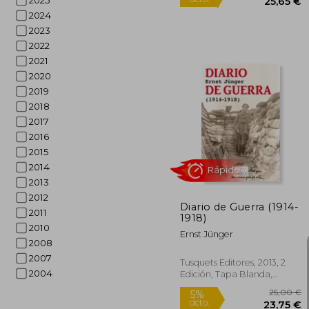
2025
2024
2023
2022
2021
2020
2019
2018
2017
2
5%
dcto.
2016
25
2015
2014
2013
2012
Diario de Guerra (1914-
2011
1918)
2010
Ernst Jünger
2008
2007
Tusquets Editores, 2013, 2
2004
Edición, Tapa Blanda,
Nuevo