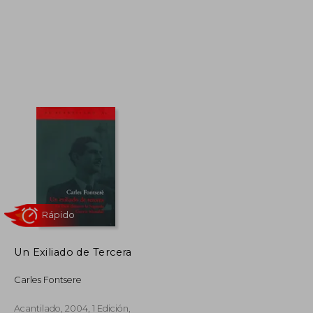
25,00 €
32,38 €
5%
dcto.
23,75 €
30,76 €
Un Exiliado de Tercera
Carles Fontsere
Acantilado, 2004, 1 Edición,