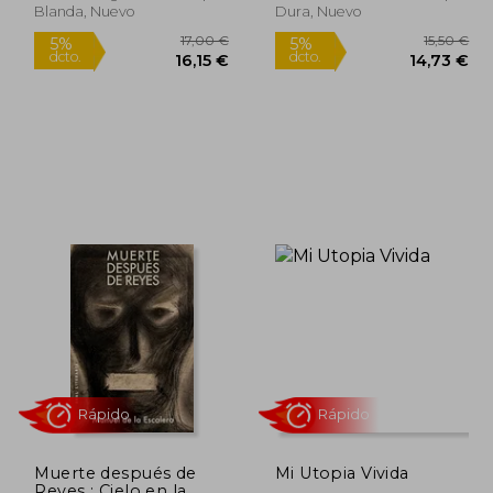
Blanda, Nuevo
Dura, Nuevo
Rápido
5,23 €
17,00 €
5%
5%
dcto.
dcto.
,97 €
16,15 €
Muerte después de
Mi Utopia Vivida
Reyes ; Cielo en la