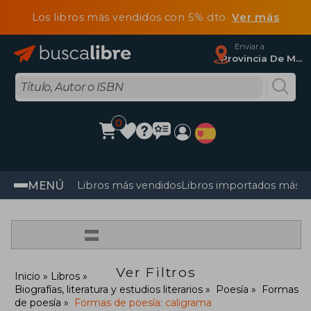
Los libros más vendidos con 5% dto
Ver más
Enviar a
Provincia De Madrid
0
MENÚ
Libros más vendidos
Libros importados más v
=
Ver Filtros
Inicio
Libros
Biografías, literatura y estudios literarios
Poesía
Formas
de poesía
Formas de poesía: caligrama