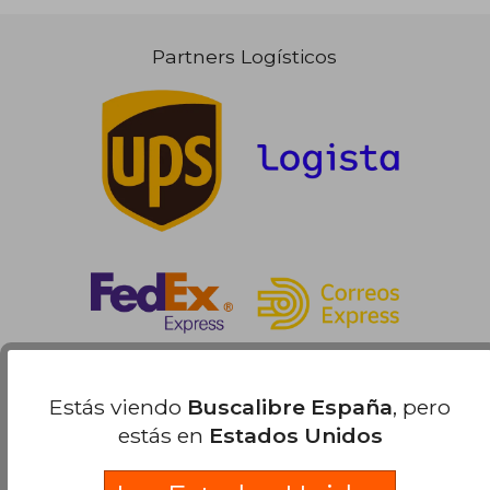
15,87 €
Partners Logísticos
Estás viendo
Buscalibre España
, pero
estás en
Estados Unidos