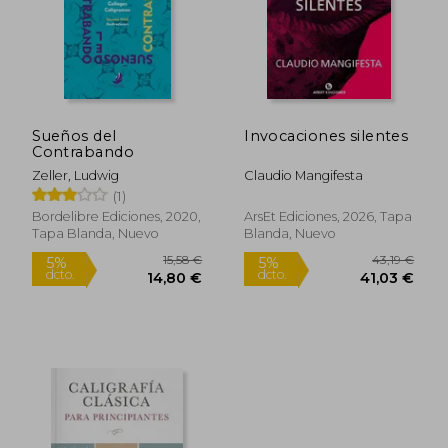
Sueños del
Invocaciones silentes
Contrabando
Zeller, Ludwig
Claudio Mangifesta
(1)
Bordelibre Ediciones, 2020,
ArsEt Ediciones, 2026, Tapa
Tapa Blanda, Nuevo
Blanda, Nuevo
15,58 €
43,19
5%
5%
dcto.
dcto.
14,80 €
41,03