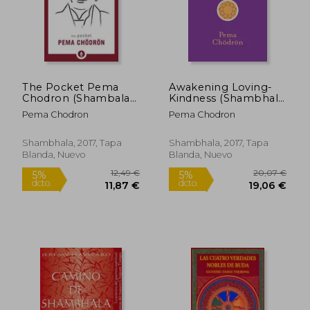
The Pocket Pema
Awakening Loving-
Chodron (Shambala
Kindness (Shambhala
Pocket Library) (en
Pocket Classics) (en
Pema Chodron
Pema Chodron
Inglés)
Inglés)
Shambhala, 2017, Tapa
Shambhala, 2017, Tapa
Blanda, Nuevo
Blanda, Nuevo
12,49 €
20,07
5%
5%
dcto.
dcto.
11,87 €
19,06