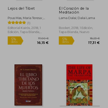
Lejos del Tibet
El Corazón de la
Meditación
Pous Mas, Maria Teresa ;
Lama Dalai; Dalai Lama
Wangchen, Thubten
(1)
Editorial Kairós, 2018, 1
Booket, 2018, 1 Edición,
Edición, Tapa Blanda,
Tapa Blanda, Nuevo
Rápido
Nuevo
24,99 €
20,00
5%
5%
dcto.
dcto.
23,74 €
19,00