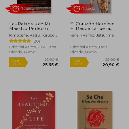
Las Palabras de Mi
El Corazón Heroico:
29,26 €
23,07
Maestro Perfecto
El Despertar de la
5%
5%
Compasión
dcto.
dcto.
27,79 €
21,92
Rimpoché, Patrul ; Grupo
Tenzin Palmo, Jetsunma
Incondicional
Kadmakara
(20)
Editorial Kairos, 2014, Tapa
Editorial Kairos, Tapa
Blanda, Nuevo
Blanda, Nuevo
Rápido
Rápido