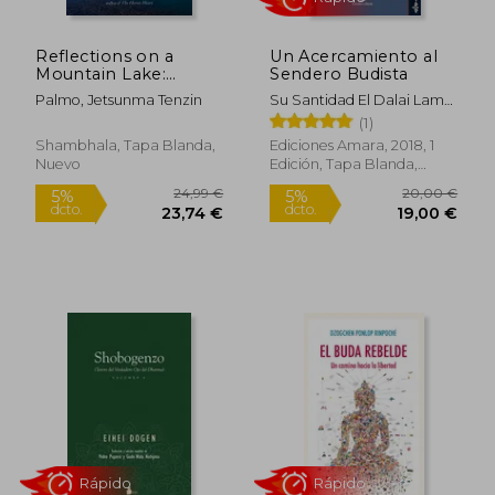
Reflections on a
Un Acercamiento al
Rápido
Mountain Lake:
Sendero Budista
Teachings on
Palmo, Jetsunma Tenzin
Su Santidad El Dalai Lama;
Practical Buddhism
Dalai Lama
(1)
(en Inglés)
Shambhala, Tapa Blanda,
Ediciones Amara, 2018, 1
Nuevo
Edición, Tapa Blanda,
Nuevo
5,95 €
21,59
5%
5%
dcto.
dcto.
5,65 €
20,51