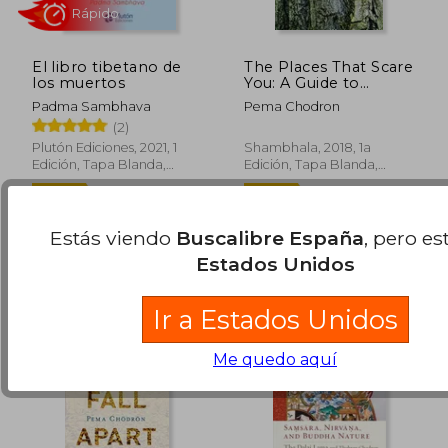
El libro tibetano de
The Places That Scare
los muertos
You: A Guide to
Fearlessness in
Padma Sambhava
Pema Chodron
Difficult Times (en
(2)
Inglés)
Plutón Ediciones, 2021, 1
Shambhala, 2018, 1a
Edición, Tapa Blanda,
Edición, Tapa Blanda,
27,00 €
22,00
5%
5%
Nuevo
Nuevo
dcto.
dcto.
25,65 €
20,90
Estás viendo
Buscalibre España
, pero es
Estados Unidos
Ir a Estados Unidos
Me quedo aquí