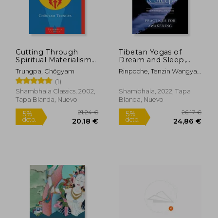
Cutting Through
Tibetan Yogas of
Spiritual Materialism
Dream and Sleep,
(en Inglés)
The: Practices for
Trungpa, Chögyam
Rinpoche, Tenzin Wangyal ;
Awakening (en
Dahlby, Mark
(1)
Inglés)
Shambhala Classics, 2002,
Shambhala, 2022, Tapa
Tapa Blanda, Nuevo
Blanda, Nuevo
Rápido
Rápido