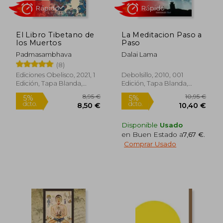
El Libro Tibetano de
La Meditacion Paso a
los Muertos
Paso
Padmasambhava
Dalai Lama
(8)
Ediciones Obelisco, 2021, 1
Debolsillo, 2010, 001
Edición, Tapa Blanda,
Edición, Tapa Blanda,
10,95 €
25,00
5%
5%
Nuevo
Nuevo
dcto.
dcto.
10,40 €
23,75
Disponible
Usado
en Buen Estado a
7,67 €
.
Comprar Usado