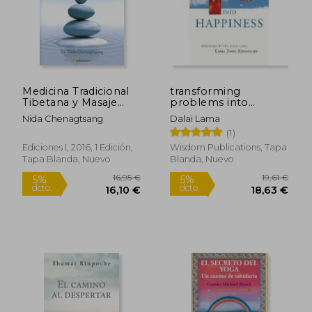
Medicina Tradicional
transforming
Tibetana y Masaje
problems into
Curativo ku nye
happiness (en Inglés)
Nida Chenagtsang
Dalai Lama
(1)
Ediciones I, 2016, 1 Edición,
Wisdom Publications, Tapa
Tapa Blanda, Nuevo
Blanda, Nuevo
16,00 €
22,49
5%
5%
dcto.
dcto.
15,20 €
21,37