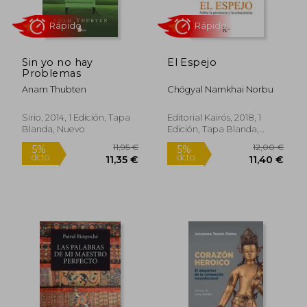
21,24 €
26,17
5%
5%
dcto.
dcto.
20,18 €
24,86
Sin yo no hay
El Espejo
Problemas
Anam Thubten
Chögyal Namkhai Norbu
Sirio, 2014, 1 Edición, Tapa
Editorial Kairós, 2018, 1
Blanda, Nuevo
Edición, Tapa Blanda,
Nuevo