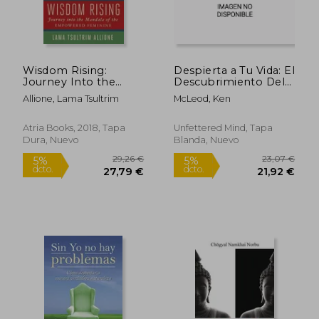
20,00 €
21,00
5%
5%
dcto.
dcto.
19,00 €
19,95
Wisdom Rising:
Despierta a Tu Vida: El
Journey Into the
Descubrimiento Del
Mandala of the
Camino Budista de la
Allione, Lama Tsultrim
McLeod, Ken
Empowered
Atención
Feminine (en Inglés)
Atria Books, 2018, Tapa
Unfettered Mind, Tapa
Dura, Nuevo
Blanda, Nuevo