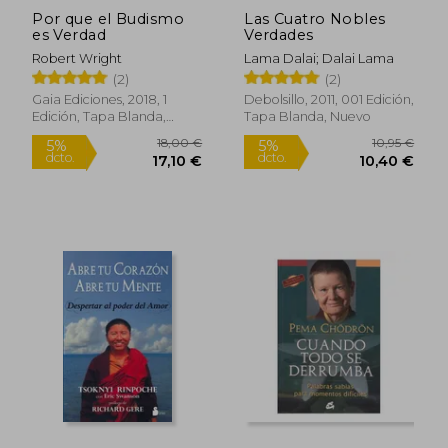
Por que el Budismo
Las Cuatro Nobles
es Verdad
Verdades
Robert Wright
Lama Dalai; Dalai Lama
(2)
(2)
Gaia Ediciones, 2018, 1
Debolsillo, 2011, 001 Edición,
Edición, Tapa Blanda,
Tapa Blanda, Nuevo
Nuevo
Rápido
17,00 €
18,23
5%
5%
dcto.
dcto.
16,15 €
17,31