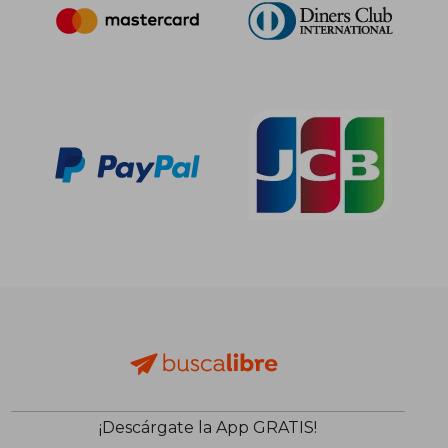
32,65 €
5%
dcto.
31,01 €
30,19
¡Descárgate la App GRATIS!