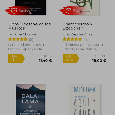
19,99 €
18,00
5%
5%
dcto.
dcto.
18,99 €
17,10
Libro Tibetano de los
Chamanismo y
Muertos
Dzogchen
Trungpa Chogyam;
Elías Capriles Arias
Francesca Fremantle
(2)
(1)
Gaia Ediciones, 2009, 1
Ediciones La Llave, 2018, 1
Edición, Tapa Blanda,
Edición, Tapa Blanda,
Nuevo
Nuevo
Rápido
Rápido