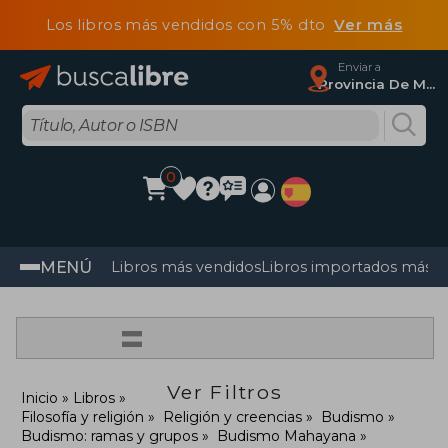
Los libros más vendidos con 5% dto
Ver más
Enviar a
Provincia De Madrid
0
MENÚ
Libros más vendidos
Libros importados más v
=
Ver Filtros
Inicio
Libros
Filosofía y religión
Religión y creencias
Budismo
Budismo: ramas y grupos
Budismo Mahayana