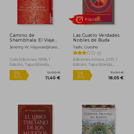
Camino de
Las Cuatro Verdades
Shambhala: El Viaje
Nobles de Buda
Sagrado Hacia la
Jeremy W. Hayward,Karen
Tashi, Gueshe
Liberación
Hayward
(1)
(Conciencia Global)
Gaia Ediciones, 1998, 1
Ediciones Amara, 2013, 1
Edición, Tapa Blanda,
Edición, Tapa Blanda,
Rápido
Nuevo
Nuevo
12,00 €
19,00
5%
5%
dcto.
dcto.
11,40 €
18,05