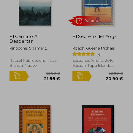
El Camino Al
El Secreto del Yoga
Despertar
Rinpoche, Shamar ;
Roach, Gueshe Michael
Camara, Maria
(4)
Rabsel Publications, Tapa
Ediciones Amara, 2016, 1
Blanda, Nuevo
Edición, Tapa Blanda,
Nuevo
16,95 €
19,6
5%
5%
dcto.
dcto.
16,10 €
18,63