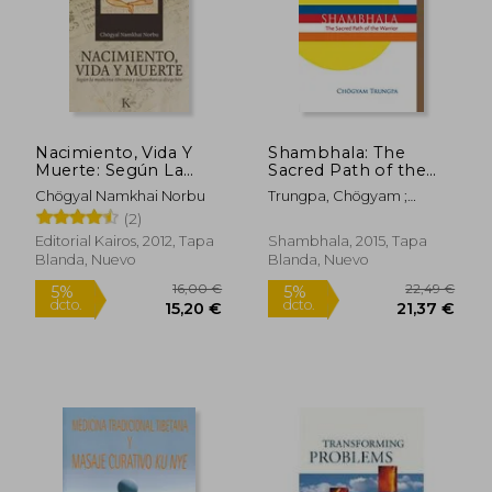
Rápido
Rápido
Nacimiento, Vida Y
Shambhala: The
Muerte: Según La
Sacred Path of the
Medicina Tibetana Y
Warrior (en Inglés)
Chögyal Namkhai Norbu
Trungpa, Chögyam ;
La Enseñanza
Rinpoche, Sakyong
(2)
Dzogchén (en Inglés)
Mipham ; Gimian, Carolyn
8,95 €
10,95
5%
5%
Editorial Kairos, 2012, Tapa
Shambhala, 2015, Tapa
dcto.
dcto.
8,50 €
10,40
Blanda, Nuevo
Blanda, Nuevo