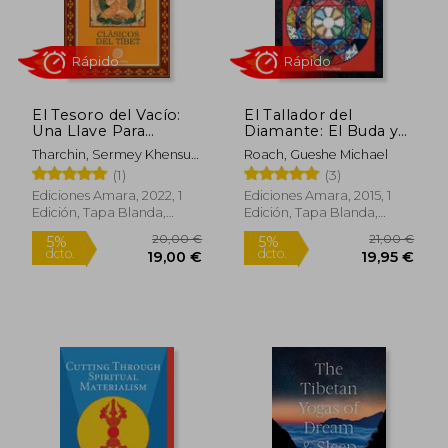
El Tesoro del Vacío:
El Tallador del
Una Llave Para
Diamante: El Buda y
Comprender la
sus Estrategias Para
Tharchin, Sermey Khensur
Roach, Gueshe Michael
Interdependencia y el
Dirigir tus Negocios y
Lobsanh
(1)
(3)
Vacío
tu Vida
Ediciones Amara, 2022, 1
Ediciones Amara, 2015, 1
Edición, Tapa Blanda,
Edición, Tapa Blanda,
Rápido
Nuevo
Nuevo
22,80 €
22,00
5%
5%
dcto.
dcto.
21,66 €
20,90