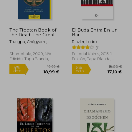
25,30 €
11,00
5%
5%
dcto.
dcto.
24,04 €
10,45
The Tibetan Book of
El Buda Entra En Un
the Dead: The Great
Bar
Liberation Through
Trungpa, Chögyam ;
Rinzler, Lodro
Hearing in the Bardo
Fremantle, Francesca
(1)
(Shambhala Classics)
(en Inglés)
Shambhala, 2000, N/A
Editorial Kairos, 2013, 1
Edición, Tapa Blanda,
Edición, Tapa Blanda,
Nuevo
Nuevo