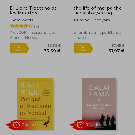
El Libro Tibetano de
the life of marpa the
los Muertos
translator,seeing
accomplishes all (en
Evans Wentz
Trungpa, Chogyam ;
Inglés)
Nalanda Translation
(6)
Committee ; Heruka,
Kier, 2014, 1 Edición, Tapa
Shambhala, Tapa Blanda,
Tsangnyon
Blanda, Nuevo
Nuevo
Rápido
Rápido
25,00 €
16,00
5%
5%
dcto.
dcto.
23,75 €
15,20