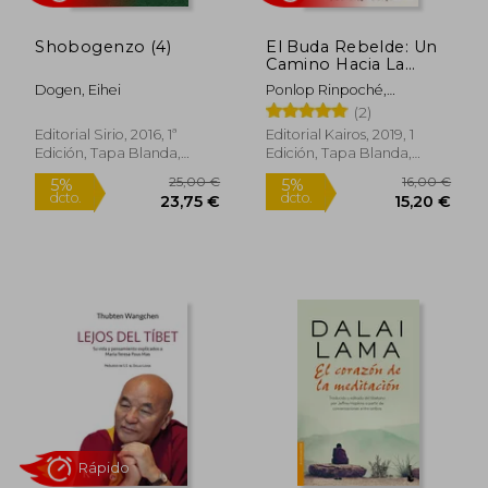
Shobogenzo (4)
El Buda Rebelde: Un
Camino Hacia La
Libertad
Dogen, Eihei
Ponlop Rinpoché,
Dzogchen
(2)
Editorial Sirio, 2016, 1ª
Editorial Kairos, 2019, 1
Edición, Tapa Blanda,
Edición, Tapa Blanda,
Nuevo
Nuevo
23,88 €
23,74
5%
5%
dcto.
dcto.
22,69 €
22,55