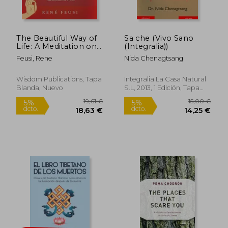
The Beautiful Way of
Sa che (Vivo Sano
Life: A Meditation on
(Integralia))
Shantideva's
Feusi, Rene
Nida Chenagtsang
Bodhisattva Path (en
Inglés)
11,95 €
12,00
5%
5%
dcto.
dcto.
Wisdom Publications, Tapa
Integralia La Casa Natural
11,35 €
11,40
Blanda, Nuevo
S.L, 2013, 1 Edición, Tapa
Blanda, Nuevo
Rápido
Rápido