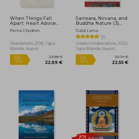
When Things Fall
Samsara, Nirvana, and
Apart: Heart Advice
Buddha Nature (3)
for Difficult Times (en
(The Library of
Pema Chodron
Dalai Lama
Inglés)
Wisdom and
(1)
Compassion) (en
Inglés)
Shambhala, 2016, Tapa
Wisdom Publications, 2022,
Blanda, Nuevo
Tapa Blanda, Nuevo
19,61 €
15,00
5%
5%
dcto.
dcto.
18,63 €
14,25