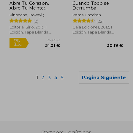
Abre Tu Corazon,
Cuando Todo se
Abre Tu Mente:
Derrumba
Despertar al Poder
Rinpoche, Tsoknyi ;
Pema Chodron
del Amor
Swanson, Eric
(2)
(22)
Editorial Sirio, 2013, 1
Gaia Ediciones, 2012, 1
Edición, Tapa Blanda,
Edición, Tapa Blanda,
Nuevo
Usado
1
2
3
4
5
Página Siguiente
Partners Logísticos