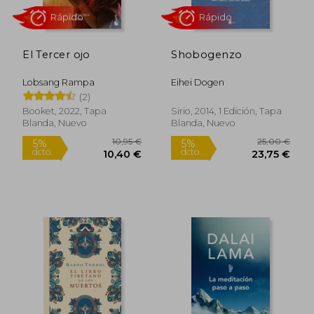
El Tercer ojo
Shobogenzo
Lobsang Rampa
Eihei Dogen
12,95 €
9,50
5%
5%
(2)
dcto.
dcto.
12,30 €
9,03
Booket, 2022, Tapa
Sirio, 2014, 1 Edición, Tapa
Blanda, Nuevo
Blanda, Nuevo
Rápido
Rápido