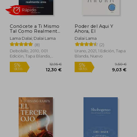
Conócete a Ti Mismo
Poder del Aqui Y
12,00 €
20,00
5%
5%
Tal Como Realmente
Ahora, El
dcto.
dcto.
11,40 €
19,00
Eres / How to See
Lama Dalai; Dalai Lama
Dalai Lama
Yourself as You Really
(8)
(2)
Are
Debolsillo, 2010, 001
Urano, 2021, 1 Edición, Tapa
Edición, Tapa Blanda,
Blanda, Nuevo
Nuevo
Rápido