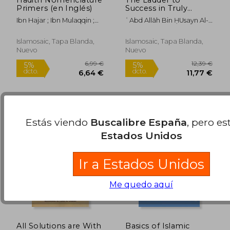
Primers (en Inglés)
Success in Truly
Loving Allah (en
Ibn Hajar ; Ibn Mulaqqin ;
ʿAbd Allāh Bin ḤUsayn Al-
Inglés)
Furber, Musa
ḤAḌRamī; Musa Furber
Islamosaic, Tapa Blanda,
Islamosaic, Tapa Blanda,
Nuevo
Nuevo
9,93 €
9,85
5%
5%
dcto.
dcto.
9,43 €
9,36
Estás viendo
Buscalibre España
, pero es
Estados Unidos
Ir a Estados Unidos
Me quedo aquí
All Solutions are With
Basics of Islamic