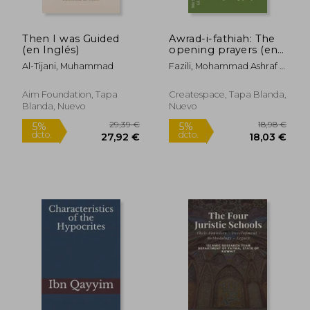
Then I was Guided
Awrad-i-fathiah: The
(en Inglés)
opening prayers (en
Inglés)
Al-Tijani, Muhammad
Fazili, Mohammad Ashraf ;
Hamadani, Sayid Ali
Aim Foundation, Tapa
Createspace, Tapa Blanda,
Blanda, Nuevo
Nuevo
56,25 €
16,86
5%
5%
dcto.
dcto.
53,44 €
16,02