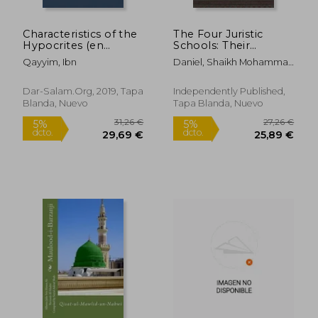
Characteristics of the
The Four Juristic
Hypocrites (en
Schools: Their
Inglés)
Founders -
Qayyim, Ibn
Daniel, Shaikh Mohammad
Development -
; Department Of Fatwa,
Methodology -
Islamic Research Te
Legacy (en Inglés)
Dar-Salam.Org, 2019, Tapa
Independently Published,
Blanda, Nuevo
Tapa Blanda, Nuevo
29,39 €
18,98
5%
5%
dcto.
dcto.
27,92 €
18,03