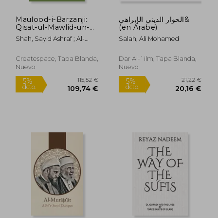
Maulood-i-Barzanji:
الحوار الديني الإبراهي&
Qisat-ul-Mawlid-un-
(en Árabe)
Nabwi (en Inglés)
Shah, Sayid Ashraf ; Al-
Salah, Ali Mohamed
Madni, Jafar Bin Hasan Al-
Barzanji
Createspace, Tapa Blanda,
Dar Al-ʿilm, Tapa Blanda,
Nuevo
Nuevo
31,26 €
27,26
5%
5%
dcto.
dcto.
29,69 €
25,89