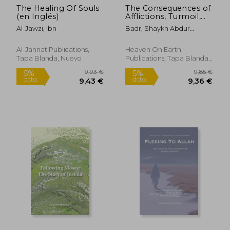
The Healing Of Souls
The Consequences of
51,39 €
17,79
5%
5%
(en Inglés)
Afflictions, Turmoil,
dcto.
dcto.
48,82 €
16,90
and Unrest Amongst
Al-Jawzi, Ibn
Badr, Shaykh Abdur
the Muslims (en
Razzaaq Al
Inglés)
Al-Jannat Publications,
Heaven On Earth
Tapa Blanda, Nuevo
Publications, Tapa Blanda,
Nuevo