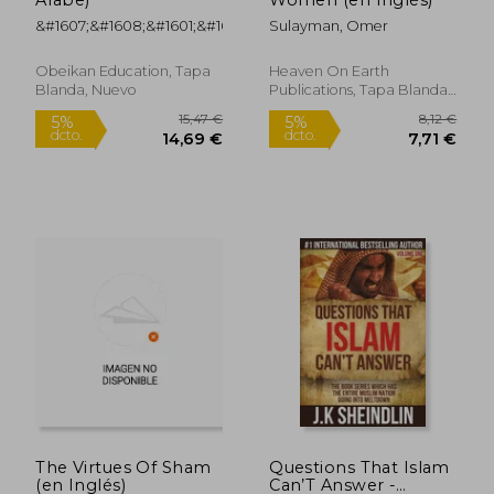
&#1607;&#1608;&#1601;&#1605;&#1575;&#160
Sulayman, Omer
Obeikan Education, Tapa
Heaven On Earth
Blanda, Nuevo
Publications, Tapa Blanda,
Nuevo
6,99 €
12,39
5%
5%
dcto.
dcto.
6,64 €
11,77
The Virtues Of Sham
Questions That Islam
(en Inglés)
Can’T Answer -