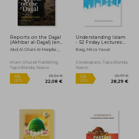
21,24 €
17,47
Reports on the Dajjal
Understanding Islam
(Akhbar al-Dajjal) (en
- 52 Friday Lectures:
Inglés)
Keys to leveraging
Abd Al-Ghani Al-Maqdisi ;
Baig, Mirza Yawar
the power of Allah in
Dawood, Talut ; Walid,
your life (en Inglés)
Dawud
Imam Ghazali Publishing,
Createspace, Tapa Blanda,
Tapa Blanda, Nuevo
Nuevo