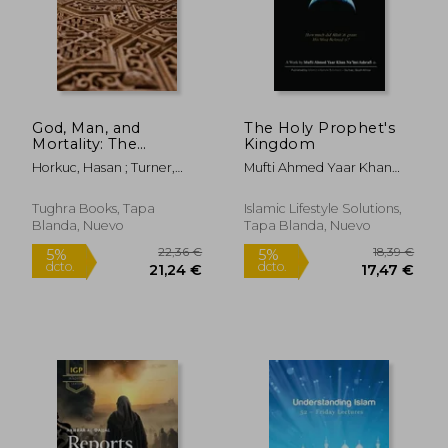
God, Man, and
The Holy Prophet's
Mortality: The
Kingdom
Perspective of
Horkuc, Hasan ; Turner,
Mufti Ahmed Yaar Khan
Bediuzzaman Said
Colin
Na'îmi Ashrafi
Nursi (en Inglés)
Tughra Books, Tapa
Islamic Lifestyle Solutions,
Blanda, Nuevo
Tapa Blanda, Nuevo
22,36 €
18,39
5%
5%
dcto.
dcto.