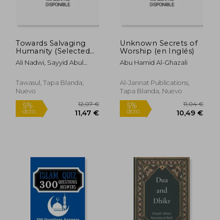
Towards Salvaging
Unknown Secrets of
Humanity (Selected
Worship (en Inglés)
Speeches) (en Inglés)
Ali Nadwi, Sayyid Abul
Abu Hamid Al-Ghazali
29,48 €
15,50
Hasan ; Choughley, Abdul
5%
5%
dcto.
dcto.
Kader
28,01 €
14,73
Tawasul, Tapa Blanda,
Al-Jannat Publications,
Nuevo
Tapa Blanda, Nuevo