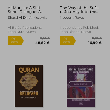
Al-Mur ja t: A Shi'i-
The Way of the Sufis:
Sunni Dialogue: A
(a Journey Into the
Shi'i-Sunni Dialogue
Lives of Three Saints
Sharaf Al-Din Al-Musawi,
Nadeem, Reyaz
(en Inglés)
of Islam) (en Inglés)
'Abd Al-Husayn
Al-Burāq Publications,
Independently Published,
Tapa Dura, Nuevo
Tapa Blanda, Nuevo
115,52 €
21,22
5%
5%
dcto.
dcto.