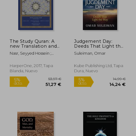
The Study Quran: A
Judgement Day:
new Translation and
Deeds That Light the
Commentary (en
way (en Inglés)
Nasr, Seyyed Hossein ;
Suleiman, Omar
Inglés)
Dagli, Caner K. ; Dakake,
Maria Massi
HarperOne, 2017, Tapa
Kube Publishing Ltd, Tapa
Blanda, Nuevo
Dura, Nuevo
53,97 €
14,99
5%
5%
dcto.
dcto.
51,27 €
14,24