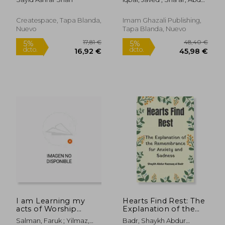
and Specialties (en
Al-Rahman ; Siraj Al-Din Al-
Inglés)
Husayni, Abdullah
Createspace, Tapa Blanda,
Imam Ghazali Publishing,
Nuevo
Tapa Blanda, Nuevo
17,50 €
18,76
5%
5%
dcto.
dcto.
16,62 €
17,82
I am Learning my
Hearts Find Rest: The
acts of Worship
Explanation of the
According to the
Remembrance for
Salman, Faruk ; Yilmaz,
Badr, Shaykh Abdur
Hanafi School - My
Anxiety and Sadness