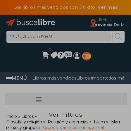
Los libros más vendidos con 5% dto
Ver más
Enviar a
Provincia De Madrid
0
MENÚ
Libros más vendidos
Libros importados más v
=
Ver Filtros
Inicio
Libros
Filosofía y religión
Religión y creencias
Islam
Islam:
ramas y grupos
Grupos islámicos: sunni, alsalaf