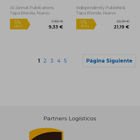
Ibn Nasir
Al-Jannat Publications,
Independently Published,
Tapa Blanda, Nuevo
Tapa Blanda, Nuevo
1
2
3
4
5
Página Siguiente
Partners Logísticos
17,81 €
48,40
5%
5%
dcto.
dcto.
16,92 €
45,98