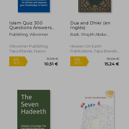
Islam Quiz 300
Dua and Dhikr (en
Questions Answers
Inglés)
(en Inglés)
Publishing, Wbwinner
Badr, Shaykh Abdur
Razzaaq Al
Wbwinner Publishing,
Heaven On Earth
Tapa Blanda, Nuevo
Publications, Tapa Blanda,
12,07 €
11,04
5%
5%
Nuevo
dcto.
dcto.
11,47 €
10,49