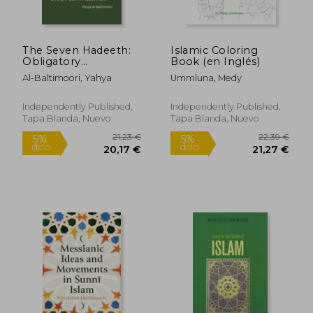
The Seven Hadeeth:
Islamic Coloring
Obligatory
Book (en Inglés)
Knowledge That
Al-Baltimoori, Yahya
Ummluna, Medy
Every Muslim Must
Know (en Inglés)
Independently Published,
Independently Published,
Tapa Blanda, Nuevo
Tapa Blanda, Nuevo
11,06 €
16,04
5%
5%
dcto.
dcto.
10,51 €
15,24