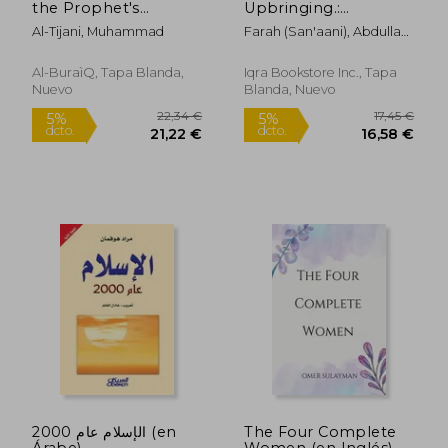
the Prophet's
Upbringing.:
Progeny (en Inglés)
Questions & Answers.
Al-Tijani, Muhammad
Farah (San'aani), Abdullahi
Part I & II (en Inglés)
Hassan
Al-BuraìQ, Tapa Blanda,
Iqra Bookstore Inc., Tapa
Nuevo
Blanda, Nuevo
36,91 €
38,89
5%
5%
dcto.
dcto.
35,07 €
36,94
الإسلام عام 2000 (en
The Four Complete
Árabe)
Women (en Inglés)