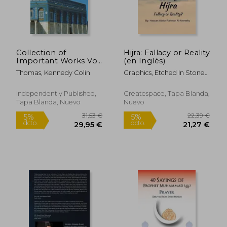
40,69 €
15,1
5%
5%
dcto.
dcto.
38,65 €
14,42
Collection of
Hijra: Fallacy or Reality
Important Works Vol
(en Inglés)
I: What every Muslim
Thomas, Kennedy Colin
Graphics, Etched In Stone ;
should have in his
Al-Amreeky, Hassan Abdur
library (en Inglés)
Independently Published,
Createspace, Tapa Blanda,
Tapa Blanda, Nuevo
Nuevo