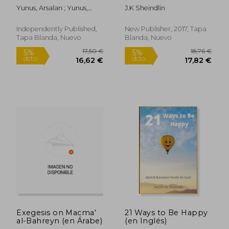
Volume one (en
Yunus, Arsalan ; Yunus,
J.K Sheindlin
Inglés)
Arsalan ; Yunus, Arsalan
Independently Published,
New Publisher, 2017, Tapa
Tapa Blanda, Nuevo
Blanda, Nuevo
22,34 €
17,45
5%
5%
dcto.
dcto.
21,22 €
16,58
Exegesis on Macma'
21 Ways to Be Happy
al-Bahreyn (en Árabe)
(en Inglés)