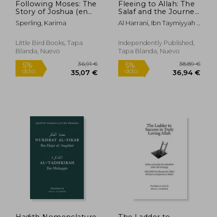
Following Moses: The
Fleeing to Allah: The
Story of Joshua (en
Salaf and the Journey
Inglés)
of Inner Growth (en
Sperling, Karima
Al Harrani, Ibn Taymiyyah ;
Inglés)
20,28 €
12,22
Al Jawziyyah, Ibn Qayyim ;
5%
5%
dcto.
dcto.
Al Hanbali, Ibn Rajab
19,27 €
11,61
Little Bird Books, Tapa
Independently Published,
Blanda, Nuevo
Tapa Blanda, Nuevo
Hadith Nomenclature
The Ladder to