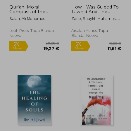
109,74 €
20,16
Qur'an. Moral
How I Was Guided To
Compass of the
Tawhid And The
Believer (en Inglés)
Straight Path (en
Salah, Ali Mohamed
Zeno, Shaykh Muhammad
Inglés)
B. Jamil
Looh Press, Tapa Blanda,
Arsalan Yunus, Tapa
Nuevo
Blanda, Nuevo