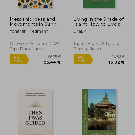
Messianic Ideas and
Living in the Shade of
Movements in Sunni
Islam: How to Live as
Islam (en Inglés)
a Muslim (en Inglés)
Yohanan Friedmann
Unal, Ali
Oneworld Academic, 2022,
Tughra Books, 2013, Tapa
Tapa Dura, Nuevo
Blanda, Nuevo
21,23 €
22,39
5%
5%
dcto.
dcto.
20,17 €
21,27