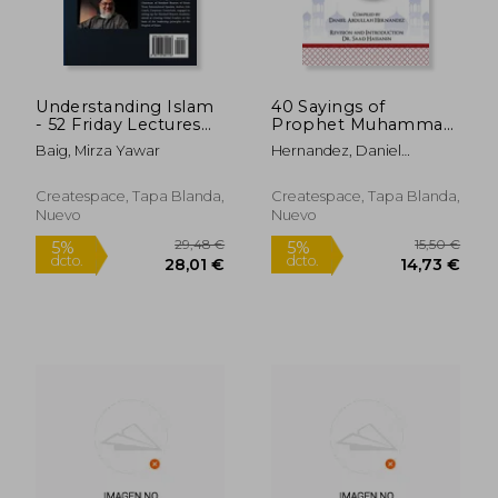
Understanding Islam
40 Sayings of
31,53 €
22,39
5%
5%
- 52 Friday Lectures
Prophet Muhammad
dcto.
dcto.
29,95 €
21,27
Arabic Edition (en
(Salah): Salah (en
Baig, Mirza Yawar
Hernandez, Daniel
Árabe)
Inglés)
Abdullah
Createspace, Tapa Blanda,
Createspace, Tapa Blanda,
Nuevo
Nuevo