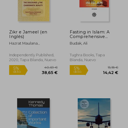
23,24 €
29,77
5%
5%
dcto.
dcto.
22,08 €
28,29
Zikr e Jameel (en
Fasting in Islam: A
Inglés)
Comprehensive
Guide to Sawm, 2nd
Hazrat Maulana
Budak, Ali
Edition (en Inglés)
Muhammad Shafee Okarvi
Independently Published,
Tughra Books, Tapa
2020, Tapa Blanda, Nuevo
Blanda, Nuevo