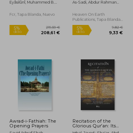
Eyâsilûnî, Muhammed B.
As-Sadi, Abdur Rahman
Yunus ; Peçe, Murat
Nasir ; Al-Suhaimi, Saleh
Fcr, Tapa Blanda, Nuevo
Heaven On Earth
Publications, Tapa Blanda,
Nuevo
15,47 €
8,12
5%
5%
dcto.
dcto.
14,69 €
7,71
Awrad-i-Fathiah: The
Recitation of the
Opening Prayers
Glorious Qur'an: Its
Virtues, Etiquettes,
Sayid Ashraf Shah
Iqbal, Javed ; Sha'ar, Abd