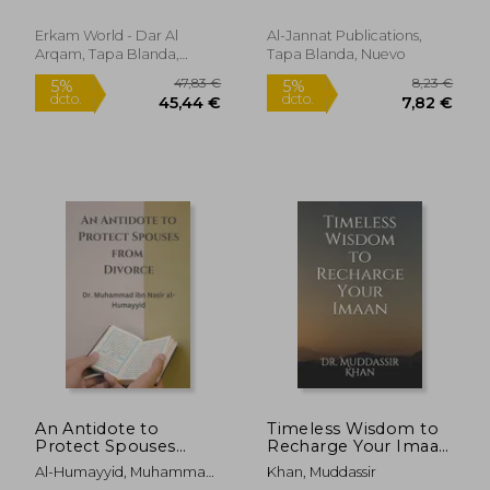
Nazif ; Özdirek, Recep
Razzaaq Al
Beautiful Religion. Vol
(en Inglés)
1 (en Inglés)
Erkam World - Dar Al
Al-Jannat Publications,
Arqam, Tapa Blanda,
Tapa Blanda, Nuevo
Nuevo
219,59 €
9,82
5%
5%
dcto.
dcto.
208,61 €
9,33
An Antidote to
Timeless Wisdom to
Protect Spouses
Recharge Your Imaan
from Divorce (en
(en Inglés)
Al-Humayyid, Muhammad
Khan, Muddassir
Inglés)