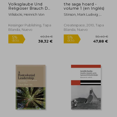
Volksglaube Und
the saga hoard -
Religioser Brauch Der
volume 1 (en Inglés)
Zigeuner (1891) (en
Wlislocki, Heinrich Von
Stinson, Mark Ludwig ;
Alemán)
Authors Unknown
Kessinger Publishing, Tapa
Createspace, 2010, Tapa
Blanda, Nuevo
Blanda, Nuevo
26,83 €
46,16
5%
5%
dcto.
dcto.
25,49 €
43,85