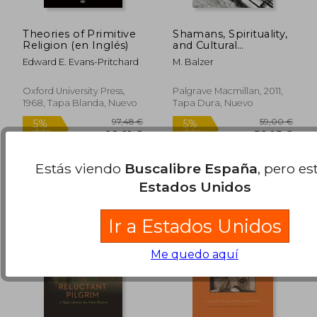
Theories of Primitive
Shamans, Spirituality,
Religion (en Inglés)
and Cultural
Revitalization:
Edward E. Evans-Pritchard
M. Balzer
Explorations in
Siberia and Beyond
(Contemporary
Oxford University Press,
Palgrave Macmillan, 2011,
Anthropology of
1968, Tapa Blanda, Nuevo
Tapa Dura, Nuevo
31,68 €
53,37
Religion) (en Inglés)
5%
5%
dcto.
dcto.
30,10 €
50,70
Estás viendo
Buscalibre España
, pero es
Estados Unidos
Ir a Estados Unidos
Me quedo aquí