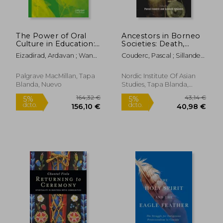
20,05 €
20,89
5%
5%
dcto.
dcto.
19,04 €
19,84
The Power of Oral
Ancestors in Borneo
Culture in Education:
Societies: Death,
Theorizing Proverbs,
Transformation, and
Eizadirad, Ardavan ; Wane,
Couderc, Pascal ; Sillander,
Idioms, and Folklore
Social Immortality
Njoki Nathani
Kenneth
Tales (en Inglés)
(en Inglés)
Palgrave MacMillan, Tapa
Nordic Institute Of Asian
Blanda, Nuevo
Studies, Tapa Blanda,
Nuevo