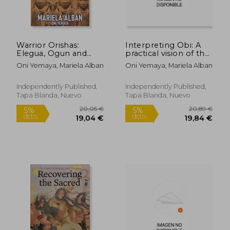
Warrior Orishas:
Interpreting Obi: A
Elegua, Ogun and
practical vision of the
Oshosi (en Inglés)
ritual process of the
Oni Yemaya, Mariela Alban
Oni Yemaya, Mariela Alban
oracle of Obi Agbon
(en Inglés)
Independently Published,
Independently Published,
Tapa Blanda, Nuevo
Tapa Blanda, Nuevo
19,64 €
14,52
5%
5%