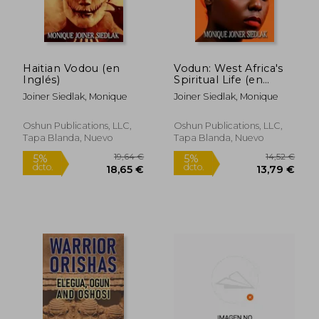
Haitian Vodou (en
Vodun: West Africa's
Inglés)
Spiritual Life (en
Inglés)
Joiner Siedlak, Monique
Joiner Siedlak, Monique
Oshun Publications, LLC,
Oshun Publications, LLC,
Tapa Blanda, Nuevo
Tapa Blanda, Nuevo
85,79 €
37,37
5%
5%
dcto.
dcto.
81,50 €
35,50