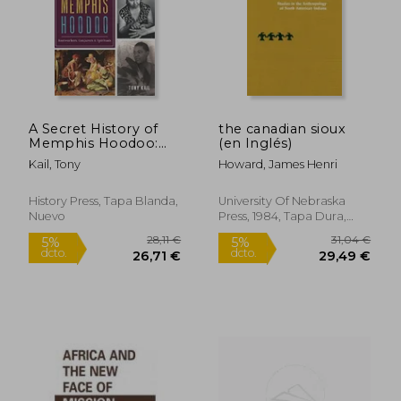
A Secret History of
the canadian sioux
189,90 €
31,80
Memphis Hoodoo:
(en Inglés)
5%
5%
dcto.
dcto.
Rootworkers,
180,40 €
30,21
Kail, Tony
Howard, James Henri
Conjurers & Spirituals
(American Heritage)
(en Inglés)
History Press, Tapa Blanda,
University Of Nebraska
Nuevo
Press, 1984, Tapa Dura,
Nuevo