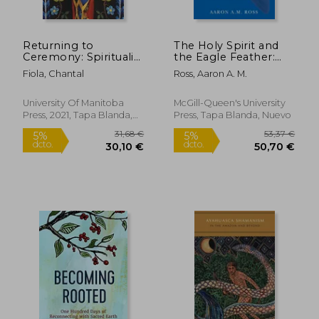
Returning to
The Holy Spirit and
23,76 €
22,49
Ceremony: Spirituality
the Eagle Feather:
5%
5%
dcto.
dcto.
in Manitoba Metis
The Struggle for
22,57 €
21,37
Fiola, Chantal
Ross, Aaron A. M.
Communities (en
Indigenous
Inglés)
Pentecostalism in
Canada Volume 16 (en
University Of Manitoba
McGill-Queen's University
Inglés)
Press, 2021, Tapa Blanda,
Press, Tapa Blanda, Nuevo
Nuevo