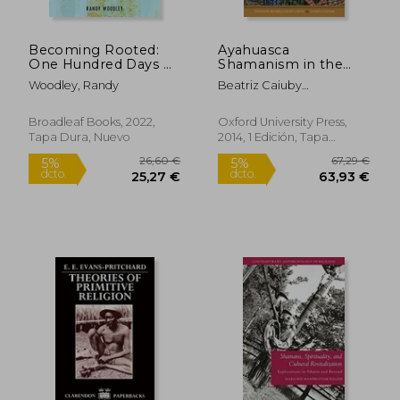
Becoming Rooted:
Ayahuasca
One Hundred Days of
Shamanism in the
Reconnecting With
Amazon and Beyond
Woodley, Randy
Beatriz Caiuby
Sacred Earth (en
(Oxford Ritual
Labate,Clancy Cavnar
164,32 €
43,14
Inglés)
Studies) (en Inglés)
5%
5%
dcto.
dcto.
156,10 €
40,98
Broadleaf Books, 2022,
Oxford University Press,
Tapa Dura, Nuevo
2014, 1 Edición, Tapa
Blanda, Nuevo