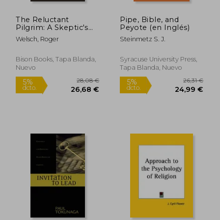
The Reluctant
Pipe, Bible, and
Pilgrim: A Skeptic's
Peyote (en Inglés)
Journey Into Native
Welsch, Roger
Steinmetz S. J.
Mysteries (en Inglés)
Bison Books, Tapa Blanda,
Syracuse University Press,
Nuevo
Tapa Blanda, Nuevo
26,60 €
67,29
5%
5%
dcto.
dcto.
25,27 €
63,93