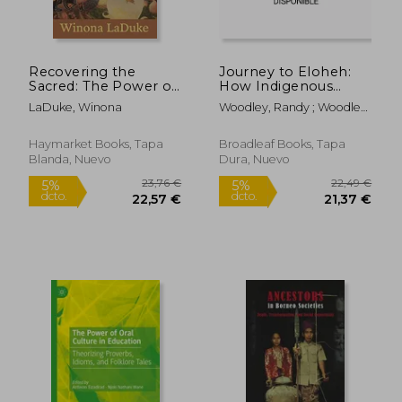
dcto.
dcto.
18,65 €
13,79
Recovering the
Journey to Eloheh:
Sacred: The Power of
How Indigenous
Naming and Claiming
Values Lead Us to
LaDuke, Winona
Woodley, Randy ; Woodley,
(en Inglés)
Harmony and Well-
Edith
Being (en Inglés)
Haymarket Books, Tapa
Broadleaf Books, Tapa
Blanda, Nuevo
Dura, Nuevo