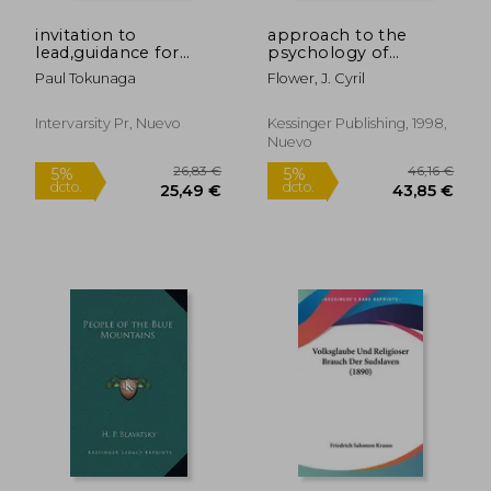
invitation to
approach to the
lead,guidance for
psychology of
emerging asian
religion (en Inglés)
Paul Tokunaga
Flower, J. Cyril
american leaders
Intervarsity Pr, Nuevo
Kessinger Publishing, 1998,
Nuevo
97,48 €
59,00
5%
5%
dcto.
dcto.
92,61 €
56,05