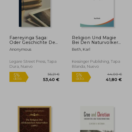
Faereyinga Saga:
Religion Und Magie
Oder Geschichte Der
Bei Den Naturvolkern
Bewohner Der Färöer
(1914) (en Alemán)
Anonymous
Beth, Karl
Im Isländischen
Grundtext Mit
Färöischer, Dänischer
Legare Street Press, Tapa
Kessinger Publishing, Tapa
Und Deutscher
Dura, Nuevo
Blanda, Nuevo
64,28 €
35,98
Übersetzunge (en
5%
5%
Alemán)
dcto.
dcto.
61,07 €
34,18