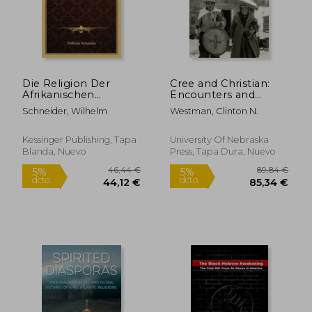
Die Religion Der
Cree and Christian:
Afrikanischen
Encounters and
Naturvolker (1891) (en
Transformations (en
Schneider, Wilhelm
Westman, Clinton N.
Alemán)
Inglés)
Kessinger Publishing, Tapa
University Of Nebraska
Blanda, Nuevo
Press, Tapa Dura, Nuevo
56,21 €
44,00
5%
5%
dcto.
dcto.
53,40 €
41,80