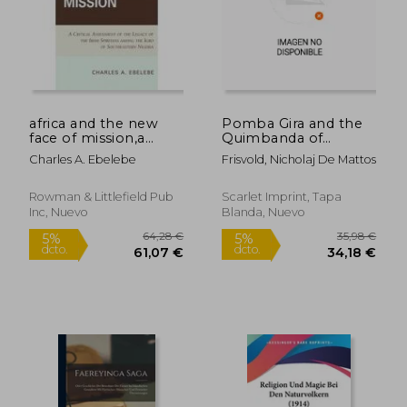
africa and the new
Pomba Gira and the
face of mission,a
Quimbanda of
critical assessment of
Mbùmba Nzila (en
Charles A. Ebelebe
Frisvold, Nicholaj De Mattos
the legacy of the irish
Inglés)
28,11 €
31,04
spiritans among the
5%
5%
dcto.
dcto.
igbo of southeastern
26,71 €
29,49
Rowman & Littlefield Pub
Scarlet Imprint, Tapa
nigeria
Inc, Nuevo
Blanda, Nuevo