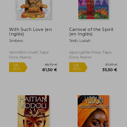
With Such Love (en
Carnival of the Spirit
Inglés)
(en Inglés)
Jimbers
Teish, Luisah
Vermillion Crush, Tapa
Apocryphile Press, Tapa
Dura, Nuevo
Dura, Nuevo
41,68 €
40,49
5%
5%
dcto.
dcto.
39,60 €
38,46