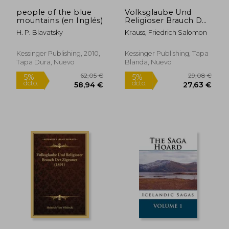
people of the blue
Volksglaube Und
mountains (en Inglés)
Religioser Brauch Der
Sudslaven (1890) (en
H. P. Blavatsky
Krauss, Friedrich Salomon
Alemán)
Kessinger Publishing, 2010,
Kessinger Publishing, Tapa
Tapa Dura, Nuevo
Blanda, Nuevo
28,08 €
26,31
5%
5%
dcto.
dcto.
26,68 €
24,99