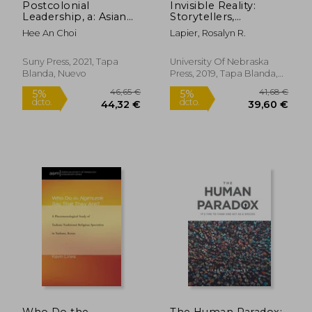
Postcolonial
Invisible Reality:
Leadership, a: Asian
Storytellers,
Immigrant Christian
Storytakers, and the
Hee An Choi
Lapier, Rosalyn R.
Leadership and its
Supernatural World
Challenges (en
of the Blackfeet (New
Inglés)
Visions in Native
Suny Press, 2021, Tapa
University Of Nebraska
American and
Blanda, Nuevo
Press, 2019, Tapa Blanda,
Indigenous Studies)
Nuevo
(en Inglés)
62,05 €
29,08
5%
5%
dcto.
dcto.
58,94 €
27,63
Who Do the
The Human Paradox: