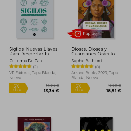
21,24 €
26,58
5%
5%
dcto.
dcto.
20,18 €
25,25
Sigilos. Nuevas Llaves
Diosas, Dioses y
Para Despertar tu
Guardianes Oráculo
Magia
Guillermo De Zan
Sophie Bashford
(2)
(8)
VR Editoras, Tapa Blanda,
Arkano Books, 2023, Tapa
Nuevo
Blanda, Nuevo
Rápido