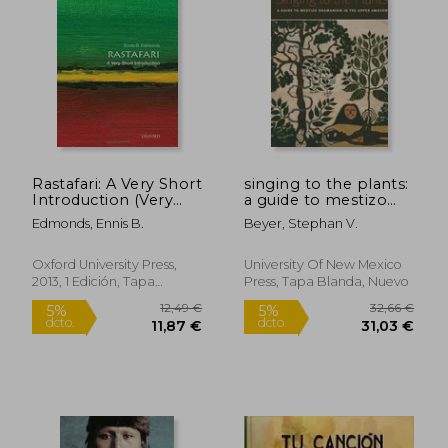
Rastafari: A Very Short
singing to the plants:
Introduction (Very
a guide to mestizo
Short Introductions)
shamanism in the
Edmonds, Ennis B.
Beyer, Stephan V.
(en Inglés)
upper amazon (en
Inglés)
Oxford University Press,
University Of New Mexico
2013, 1 Edición, Tapa
Press, Tapa Blanda, Nuevo
Blanda, Nuevo
12,49 €
32,66
5%
5%