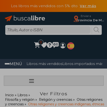
Los libros más vendidos con 5% dto
Ver más
Enviar a
Provincia De Madrid
0
MENÚ
Libros más vendidos
Libros importados más v
=
Ver Filtros
Inicio
Libros
Filosofía y religión
Religión y creencias
Otras religiones
y creencias
Otras religiones y creencias indígenas, étnicas