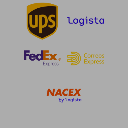
5%
5%
dcto.
dcto.
44,32 €
39,60