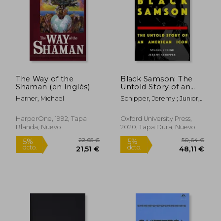
14,04 €
19,90
5%
5%
dcto.
dcto.
13,34 €
18,91
The Way of the
Black Samson: The
Shaman (en Inglés)
Untold Story of an
American Icon (en
Harner, Michael
Schipper, Jeremy ; Junior,
Inglés)
Nyasha
HarperOne, 1992, Tapa
Oxford University Press,
Blanda, Nuevo
2020, Tapa Dura, Nuevo