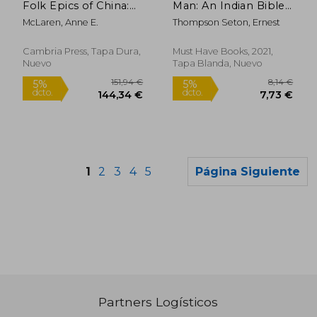
Folk Epics of China:
Man: An Indian Bible
The Intimate and the
(en Inglés)
McLaren, Anne E.
Thompson Seton, Ernest
Local in Chinese
Regional Culture (en
Inglés)
Cambria Press, Tapa Dura,
Must Have Books, 2021,
Nuevo
Tapa Blanda, Nuevo
1
2
3
4
5
Página Siguiente
Partners Logísticos
46,65 €
41,68