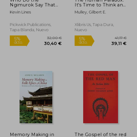
Ngimurok Say That
It's Time to Think and
They Are? (American
Act as a Species (en
Kevin Lines
Mulley, Gilbert E.
Society of Missiology
Inglés)
Monograph)
Pickwick Publications,
Xlibris Us, Tapa Dura,
Tapa Blanda, Nuevo
Nuevo
40,34 €
50,40
5%
5%
dcto.
dcto.
38,32 €
47,88
Memory Making in
The Gospel of the red