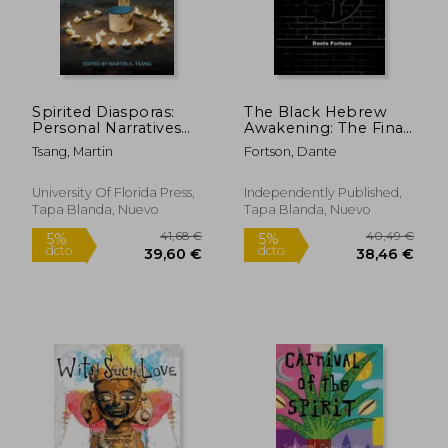
Spirited Diasporas:
The Black Hebrew
Personal Narratives
Awakening: The Final
and Global Futures of
400 Years As Slaves In
Tsang, Martin
Fortson, Dante
Afro-Atlantic
America (en Inglés)
Religions (en Inglés)
University Of Florida Press,
Independently Published,
Tapa Blanda, Nuevo
Tapa Blanda, Nuevo
46,44 €
89,84
5%
5%
dcto.
dcto.
44,12 €
85,34