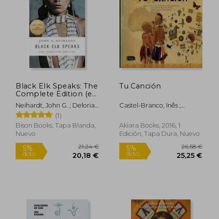
dcto.
dcto.
11,87 €
31,03
Black Elk Speaks: The
Tu Canción
Complete Edition (en
Inglés)
Neihardt, John G. ; Deloria,
Castel-Branco, Inês ;
Philip J. ; Deloria, Vine
Carrera, María Ella
(1)
Bison Books, Tapa Blanda,
Akiara Books, 2016, 1
Nuevo
Edición, Tapa Dura, Nuevo