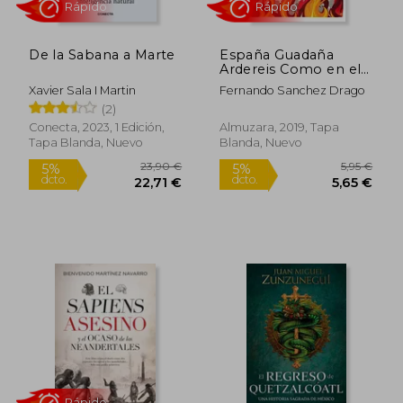
De la Sabana a Marte
España Guadaña
Ardereis Como en el
36
Xavier Sala I Martin
Fernando Sanchez Drago
(2)
Conecta, 2023, 1 Edición,
Almuzara, 2019, Tapa
Rápido
Rápido
Tapa Blanda, Nuevo
Blanda, Nuevo
23,90 €
5,95
5%
5%
dcto.
dcto.
22,71 €
5,65