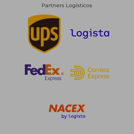
Partners Logísticos
41,76 €
20,07
5%
5%
dcto.
dcto.
39,67 €
19,06
Rápido