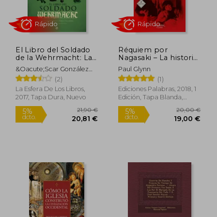
El Libro del Soldado
Réquiem por
de la Wehrmacht: La
Nagasaki – La historia
37,79 €
67,20
5%
5%
Historia, Armas y
de Takashi Nagai,
dcto.
dcto.
35,90 €
63,84
&Oacute;Scar González
Paul Glynn
Uniformes de los
converso y
López; Pablo Sagarra
(2)
(1)
Ejércitos de Hitler
superviviente a la
Renedo
bomba atómica
La Esfera De Los Libros,
Ediciones Palabras, 2018, 1
2017, Tapa Dura, Nuevo
Edición, Tapa Blanda,
Nuevo
Rápido