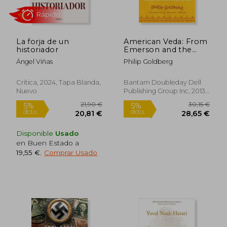
Rápido
La forja de un
American Veda: From
historiador
Emerson and the
Beatles to Yoga and
Ángel Viñas
Philip Goldberg
Meditation how
Indian Spirituality
Changed the West
Crítica, 2024, Tapa Blanda,
Bantam Doubleday Dell
(en Inglés)
Nuevo
Publishing Group Inc, 2013,
1 Edición, Tapa Blanda,
Nuevo
25,00 €
19,80
5%
5%
dcto.
dcto.
23,75 €
18,81
Disponible
Usado
en Buen Estado a
19,55 €
.
Comprar Usado