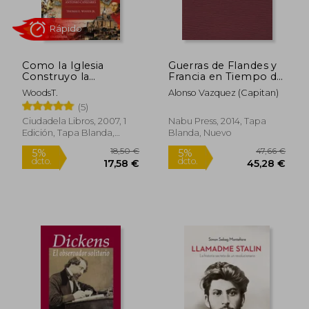
Como la Iglesia
Guerras de Flandes y
Construyo la
Francia en Tiempo de
Civilizacion Occidental
Alejandro Farnese.
WoodsT.
Alonso Vazquez (Capitan)
Ahora por Primera
(5)
vez Dadas á luz por el
31,55 €
20,00
5%
5%
Marqués de la
Ciudadela Libros, 2007, 1
Nabu Press, 2014, Tapa
dcto.
dcto.
29,97 €
19,00
Fuensanta del Valle y
Edición, Tapa Blanda,
Blanda, Nuevo
d. José Sancho
Nuevo
Rayon.