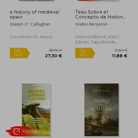
a history of medieval
Tesis Sobre el
spain
Concepto de Historia
y Otros Ensayos
Joseph O´callaghan
Walter Benjamin
Sobre Historia y
Política
Cornell Univ Pr, Nuevo
Alianza Editorial, 2021, 1
Edición, Tapa Blanda,
Nuevo
21,39 €