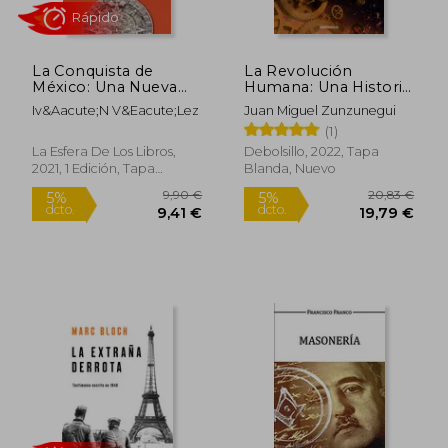
La Conquista de
La Revolución
México: Una Nueva
Humana: Una Historia
Rápido
España
de la Civilización
Iv&Aacute;N V&Eacute;Lez
Juan Miguel Zunzunegui
(1)
La Esfera De Los Libros,
Debolsillo, 2022, Tapa
2021, 1 Edición, Tapa
Blanda, Nuevo
Blanda, Nuevo
19,50 €
37,79
5%
5%
dcto.
dcto.
18,53 €
35,90