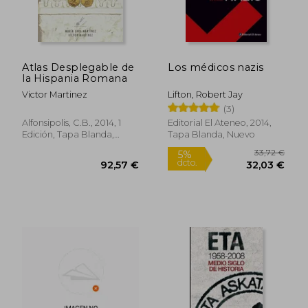
Atlas Desplegable de
Los médicos nazis
la Hispania Romana
Victor Martinez
Lifton, Robert Jay
33,04 €
35,70
5%
5%
(3)
dcto.
dcto.
31,39 €
33,92
Alfonsipolis, C.B., 2014, 1
Editorial El Ateneo, 2014,
Edición, Tapa Blanda,
Tapa Blanda, Nuevo
Usado