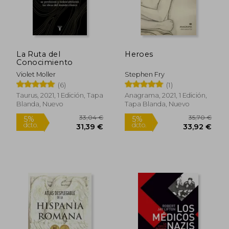
27,47 €
20,95
5%
5%
dcto.
dcto.
26,10 €
19,90
La Ruta del
Heroes
Conocimiento
Violet Moller
Stephen Fry
(6)
(1)
Taurus, 2021, 1 Edición, Tapa
Anagrama, 2021, 1 Edición,
Blanda, Nuevo
Tapa Blanda, Nuevo