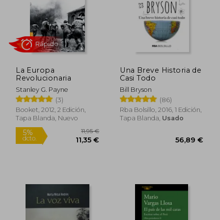
La Europa
Una Breve Historia de
Revolucionaria
Casi Todo
Stanley G. Payne
Bill Bryson
(3)
(86)
Rápido
Booket, 2012, 2 Edición,
Rba Bolsillo, 2016, 1 Edición,
Tapa Blanda, Nuevo
Tapa Blanda,
Usado
44,72 €
12,95
5%
5%
dcto.
dcto.
42,49 €
12,30