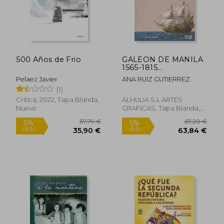
36,00 €
26,90
5%
5%
dcto.
dcto.
34,20 €
25,56
500 Años de Frio
GALEON DE MANILA
1565-1815
INTERCAMBIOS
Pelaez Javier
ANA RUIZ GUTIERREZ
CULTURALES
(1)
Critica, 2022, Tapa Blanda,
ALHULIA S.L ARTES
Nuevo
GRAFICAS, Tapa Blanda,
Nuevo
Rápido
Rápido