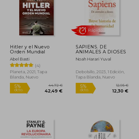
Rápido
Hitler y el Nuevo
SAPIENS. DE
Orden Mundial
ANIMALES A DIOSES
Abel Basti
Noah Harari Yuval
(4)
Planeta, 2021, Tapa
Debolsillo, 2023, 1 Edición,
Blanda, Nuevo
Tapa Blanda, Nuevo
21,90 €
30,15
5%
5%
dcto.
dcto.
20,81 €
28,65