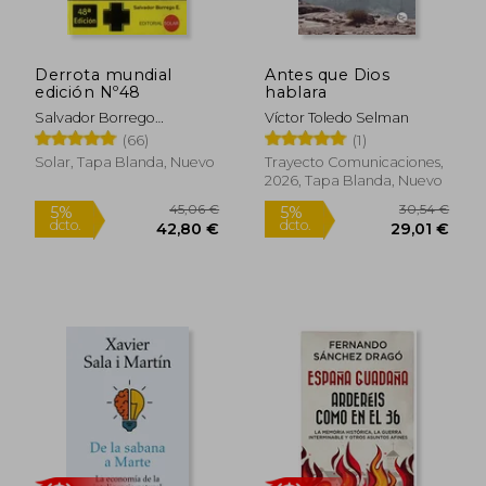
Derrota mundial
Antes que Dios
edición Nº48
hablara
Salvador Borrego
Víctor Toledo Selman
Escalante
(66)
(1)
Solar, Tapa Blanda, Nuevo
Trayecto Comunicaciones,
2026, Tapa Blanda, Nuevo
45,06 €
30,54
5%
5%
dcto.
dcto.
42,80 €
29,01