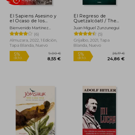
El Sapiens Asesino y
El Regreso de
el Ocaso de los
Quetzalcóatl / The
Neandertales
Return of
Bienvenido Martinez
Juan Miguel Zunzunegui
Quetzalcóatl
Navarro
(6)
(5)
Almuzara, 2022, 1 Edición,
Grijalbo, 2021, Tapa
Tapa Blanda, Nuevo
Blanda, Nuevo
Rápido
9,00 €
26,17
5%
5%
dcto.
dcto.
8,55 €
24,86