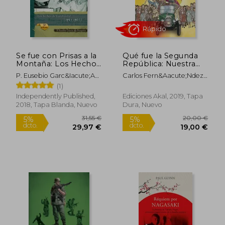
18,00 €
24,76
5%
5%
dcto.
dcto.
17,10 €
23,64
Se fue con Prisas a la
Qué fue la Segunda
Montaña: Los Hechos
República: Nuestra
de Garabandal (1961-
Historia Explicada a
P. Eusebio Garc&Iacute;A
Carlos Fern&Aacute;Ndez
1965)
los Jóvenes: 14 (la
De Pesquera
Liria; Silvia Casado Arenas
(1)
Palabra Ilustrada)
Independently Published,
Ediciones Akal, 2019, Tapa
2018, Tapa Blanda, Nuevo
Dura, Nuevo