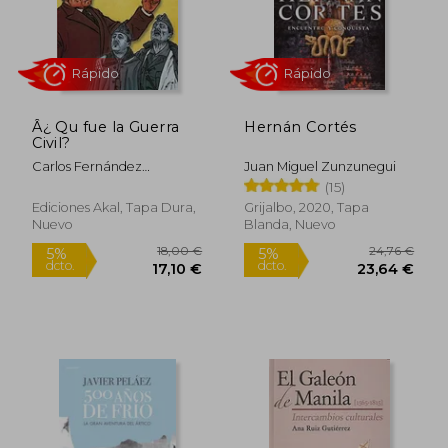
5%
dcto.
11,35 €
56,89
Â¿ Qu fue la Guerra
Hernán Cortés
Civil?
Carlos Fernández
Juan Miguel Zunzunegui
Liria,Silvia Casado Arenas
(15)
Ediciones Akal, Tapa Dura,
Grijalbo, 2020, Tapa
Nuevo
Blanda, Nuevo
Rápido