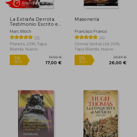
La Extraña Derrota:
Masonería
Testimonio Escrito en
1940
Marc Bloch
Francisco Franco
(2)
(4)
Planeta, 2019, Tapa
Omnia Veritas Ltd, 2016,
Blanda, Nuevo
Tapa Blanda, Nuevo
12,49 €
5%
dcto.
11,87 €
18,89