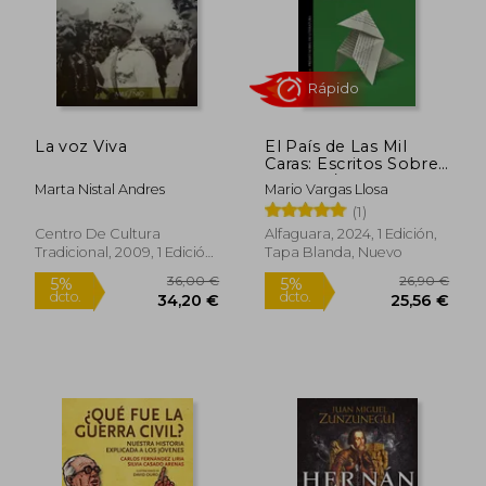
La voz Viva
El País de Las Mil
Caras: Escritos Sobre
El Perú / A Country of
Marta Nistal Andres
Mario Vargas Llosa
a Thousand Faces:
(1)
Writings about Peru
Centro De Cultura
Alfaguara, 2024, 1 Edición,
Tradicional, 2009, 1 Edición,
Tapa Blanda, Nuevo
Rápido
Tapa Blanda, Nuevo
11,95 €