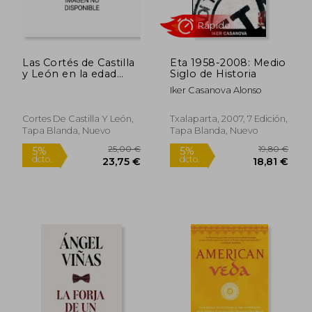
Las Cortés de Castilla
Eta 1958-2008: Medio
y León en la edad
Siglo de Historia
moderna
Iker Casanova Alonso
Cortes De Castilla Y León,
Txalaparta, 2007, 7 Edición,
Tapa Blanda, Nuevo
Tapa Blanda, Nuevo
33,72
5%
dcto.
92,57 €
32,03