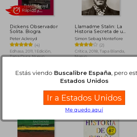
Rápido
Rápido
Dickens Observador
Llamadme Stalin: La
Solita. Biogra.
Historia Secreta de un
Revolucionario
Peter Ackroyd
Simon Sebag Montefiore
(4)
(2)
Edhasa, 2011, 1 Edición,
Crítica, 2018, Tapa Blanda,
Tapa Dura, Nuevo
Nuevo
21,90 €
20,00
5%
5%
dcto.
dcto.
20,81 €
19,00
Estás viendo
Buscalibre España
, pero es
Estados Unidos
Ir a Estados Unidos
Me quedo aquí