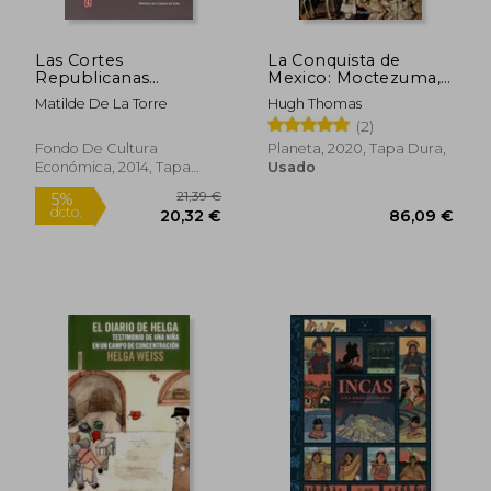
Las Cortes
La Conquista de
Republicanas
Mexico: Moctezuma,
Durante la Guerra Civil
Cortes y la Caida de
Matilde De La Torre
Hugh Thomas
un Imperio
(2)
Fondo De Cultura
Planeta, 2020, Tapa Dura,
Económica, 2014, Tapa
Usado
Rápido
Blanda, Nuevo
9,90 €
20,83
5%
5%
dcto.
dcto.
9,41 €
19,79