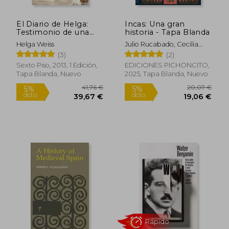
El Diario de Helga:
Incas: Una gran
Testimonio de una
historia - Tapa Blanda
Niña en un Campo de
Helga Weiss
Julio Rucabado, Cecilia
Concentración
Pardo, Yesenia Silva,
(3)
(2)
Ricardo Kusunoki, Patricia
Sexto Piso, 2013, 1 Edición,
EDICIONES PICHONCITO,
Villanueva. Ilustrado Por:
Tapa Blanda, Nuevo
2025, Tapa Blanda, Nuevo
Melissa Siles
Rápido
17,90 €
27,37
5%
5%
dcto.
dcto.
17,00 €
26,00