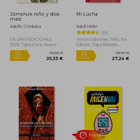
Jómshuk niño y dios
Mi Lucha
maíz
Adolfo Córdoba
Adolf Hitler
(19)
DE LIRIO EDICIONES,
Wotan Ediciones, 1995, 5ta
2025, Tapa Dura, Nuevo
Edición, Tapa Blanda,
Nuevo
26,66 €
28,67
5%
5%