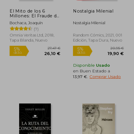
dcto.
dcto.
25,33 €
27,24
El Mito de los 6
Nostalgia Milenial
Millones: El Fraude de
los Judíos Asesinados
Bochaca, Joaquín
Nostalgia Milenial
por Hitler
(7)
Omnia Veritas Ltd, 2018,
Random Cómics, 2021, 001
Tapa Blanda, Nuevo
Edición, Tapa Dura, Nuevo
Disponible
Usado
en Buen Estado a
13,97 €
.
Comprar Usado
Rápido