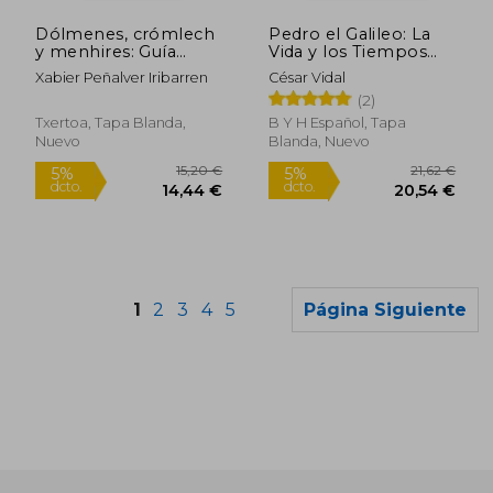
5%
dcto.
20,32 €
86,09
Dólmenes, crómlech
Pedro el Galileo: La
y menhires: Guía
Vida y los Tiempos
básica del
del Apóstol Pedro
Xabier Peñalver Iribarren
César Vidal
megalitismo en
(2)
Euskal Herria (Leire)
Txertoa, Tapa Blanda,
B Y H Español, Tapa
Nuevo
Blanda, Nuevo
1
2
3
4
5
Página Siguiente