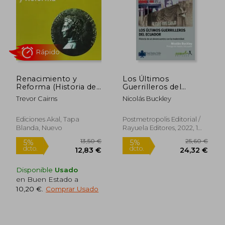
Renacimiento y
Los Últimos
Reforma (Historia del
Guerrilleros del
mundo para jóvenes)
Ecuador: Historia de
Trevor Cairns
Nicolás Buckley
un Desencuentro con
la Modernidad
Ediciones Akal, Tapa
Postmetropolis Editorial /
Blanda, Nuevo
Rayuela Editores, 2022, 1
21,39 €
Edición, Tapa Blanda,
5%
dcto.
Nuevo
20,32 €
86,09
Disponible
Usado
en Buen Estado a
10,20 €
.
Comprar Usado