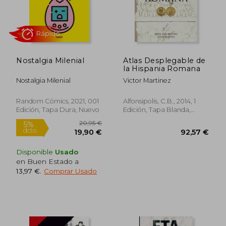
27,24 €
26,10
Nostalgia Milenial
Atlas Desplegable de
la Hispania Romana
Nostalgia Milenial
Victor Martinez
Random Cómics, 2021, 001
Alfonsipolis, C.B., 2014, 1
Edición, Tapa Dura, Nuevo
Edición, Tapa Blanda,
Usado
Rápido
Disponible
Usado
en Buen Estado a
13,97 €
.
Comprar Usado