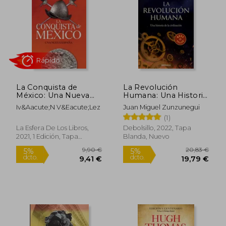
La Conquista de
La Revolución
México: Una Nueva
Humana: Una Historia
18,00 €
18,50
5%
5%
España
de la Civilización
dcto.
dcto.
17,10 €
17,58
Iv&Aacute;N V&Eacute;Lez
Juan Miguel Zunzunegui
(1)
La Esfera De Los Libros,
Debolsillo, 2022, Tapa
2021, 1 Edición, Tapa
Blanda, Nuevo
Blanda, Nuevo