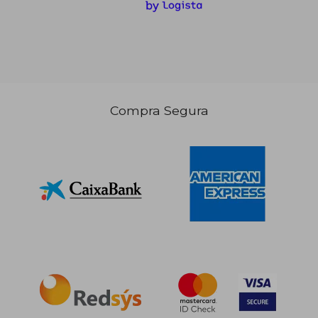
Compra Segura
18,74 €
24,99
5%
5%
dcto.
dcto.
17,80 €
23,74