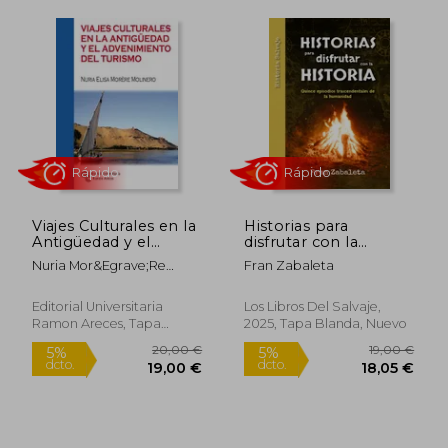
Rápido
Viajes Culturales en la
Historias para
Antigüedad y el
disfrutar con la
Advenimiento del
historia
Nuria Mor&Egrave;Re
Fran Zabaleta
Turismo
Molinero
Editorial Universitaria
Los Libros Del Salvaje,
13,50 €
25,60
5%
5%
Ramon Areces, Tapa
2025, Tapa Blanda, Nuevo
dcto.
dcto.
12,83 €
24,32
Blanda, Nuevo