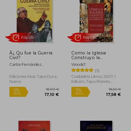
33,72 €
19,80
5%
5%
dcto.
dcto.
32,03 €
18,81
Â¿ Qu fue la Guerra
Como la Iglesia
Civil?
Construyo la
Civilizacion Occidental
Carlos Fernández
WoodsT.
Liria,Silvia Casado Arenas
(5)
Ediciones Akal, Tapa Dura,
Ciudadela Libros, 2007, 1
Nuevo
Edición, Tapa Blanda,
Nuevo
Rápido
Rápido