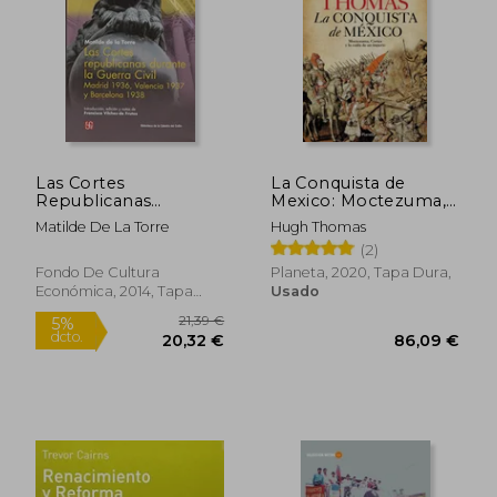
Rápido
Las Cortes
La Conquista de
Republicanas
Mexico: Moctezuma,
Durante la Guerra Civil
Cortes y la Caida de
Matilde De La Torre
Hugh Thomas
un Imperio
(2)
9,90 €
20,83
5%
5%
Fondo De Cultura
Planeta, 2020, Tapa Dura,
dcto.
dcto.
9,41 €
19,79
Económica, 2014, Tapa
Usado
Blanda, Nuevo