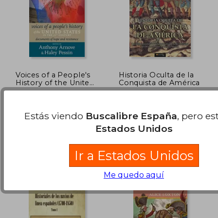
Rápido
Rápido
Voices of a People's
Historia Oculta de la
History of the United
Conquista de América
States in the 21St
Arnove, Anthony ; Pessin,
Shez Sorondo, Gabriel
Century: Documents
Haley
(1)
of Hope and
Resistance (en Inglés)
Estás viendo
Buscalibre España
, pero es
Seven Stories Press, Tapa
Nowtilus, 2009, 1 Edición,
Blanda, Nuevo
Tapa Blanda, Nuevo
Estados Unidos
28,00 €
31,00
5%
5%
dcto.
dcto.
26,60 €
29,45
Ir a Estados Unidos
Me quedo aquí