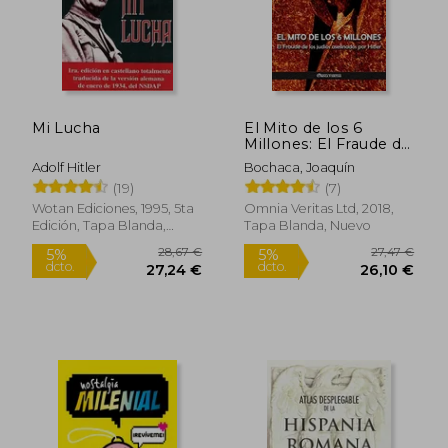
Mi Lucha
El Mito de los 6
Millones: El Fraude de
los Judíos Asesinados
Adolf Hitler
Bochaca, Joaquín
por Hitler
(19)
(7)
Wotan Ediciones, 1995, 5ta
Omnia Veritas Ltd, 2018,
Edición, Tapa Blanda,
Tapa Blanda, Nuevo
Nuevo
28,67 €
27,47
5%
5%
dcto.
dcto.