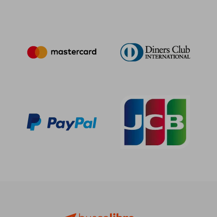
31,30 €
42,49
5%
5%
dcto.
dcto.
29,74 €
40,37