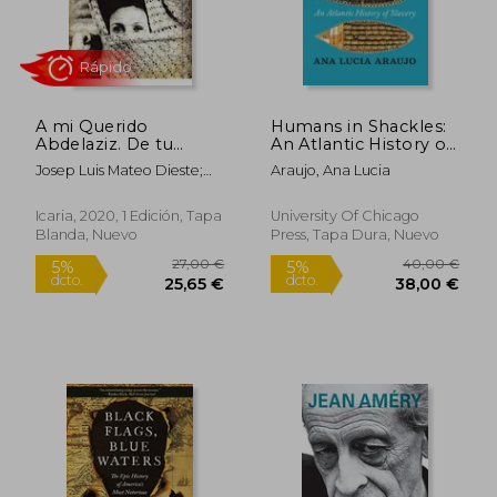
dcto.
dcto.
18,91 €
23,75
A mi Querido
Humans in Shackles:
Abdelaziz. De tu
An Atlantic History of
Conchita
Slavery (en Inglés)
Josep Luis Mateo Dieste;
Araujo, Ana Lucia
Nieves Muriel Garcia
Icaria, 2020, 1 Edición, Tapa
University Of Chicago
Blanda, Nuevo
Press, Tapa Dura, Nuevo
Rápido