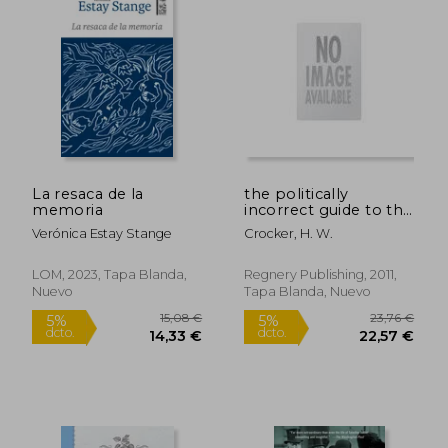
25,96 €
34,21
5%
5%
dcto.
dcto.
24,67 €
32,50
La resaca de la
the politically
memoria
incorrect guide to the
british empire (en
Verónica Estay Stange
Crocker, H. W.
Inglés)
LOM, 2023, Tapa Blanda,
Regnery Publishing, 2011,
Nuevo
Tapa Blanda, Nuevo