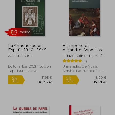
15,08 €
23,76
5%
5%
dcto.
dcto.
14,33 €
22,57
La Ahnenerbe en
El Imperio de
España 1940 - 1945
Alejandro: Aspectos
Geográficos e
Alberto Javier
F. Javier Gómez Espelosín
Historiográficos
Nicol&Aacute;S Collado
(1)
(Monografías
Humanidades, Band
Editorial Eas, 2021, 1 Edición,
Universidad De Alcalá.
64)
Tapa Dura, Nuevo
Servicio De Publicaciones,
2016, 1 Edición, Tapa
Blanda, Nuevo