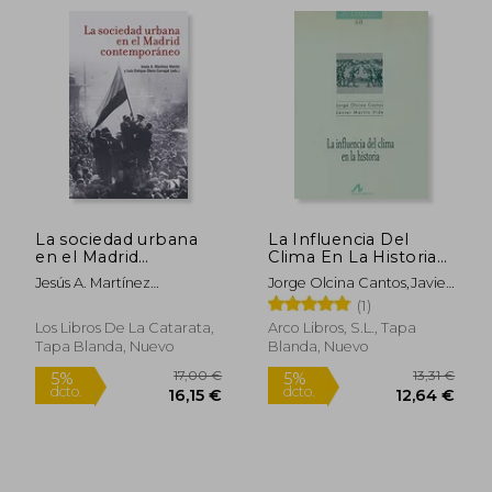
La sociedad urbana
La Influencia Del
en el Madrid
Clima En La Historia
Rápido
Rápido
contemporáneo
(cuadernos De
Jesús A. Martínez
Jorge Olcina Cantos,javier
Historia)
Martín,Luis Enrique Otero
Martín Vide
(1)
Carvajal
Los Libros De La Catarata,
Arco Libros, S.l., Tapa
Tapa Blanda, Nuevo
Blanda, Nuevo
20,00 €
19,00
5%
5%