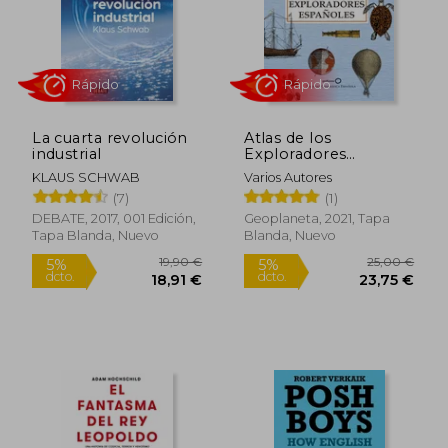
La cuarta revolución
Atlas de los
industrial
Exploradores
Españoles (Edición
KLAUS SCHWAB
Varios Autores
Reducida)
(7)
(1)
DEBATE, 2017, 001 Edición,
Geoplaneta, 2021, Tapa
Tapa Blanda, Nuevo
Blanda, Nuevo
28,70 €
17,1
5%
5%
dcto.
dcto.
27,26 €
16,30