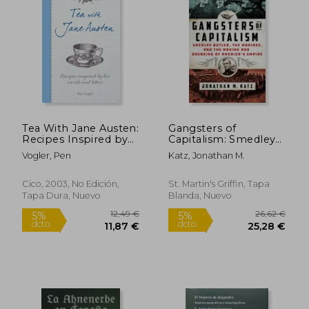
23,24 €
24,16
5%
5%
dcto.
dcto.
22,08 €
22,95
Tea With Jane Austen:
Gangsters of
Recipes Inspired by
Capitalism: Smedley
her Novels and
Butler, the Marines,
Vogler, Pen
Katz, Jonathan M.
Letters (en Inglés)
and the Making and
Breaking of
America'S Empire (en
Cico, 2003, No Edición,
St. Martin's Griffin, Tapa
Inglés)
Tapa Dura, Nuevo
Blanda, Nuevo