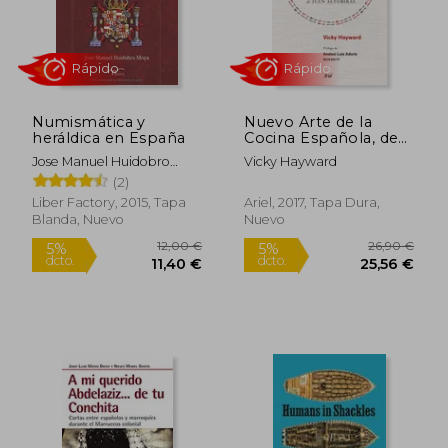
Numismática y
Nuevo Arte de la
heráldica en España
Cocina Española, de
Juan Altamiras
Jose Manuel Huidobro
Vicky Hayward
Moya
(2)
Liber Factory, 2015, Tapa
Ariel, 2017, Tapa Dura,
Blanda, Nuevo
Nuevo
Rápido
Rápido
19,90 €
25,00
5%
5%