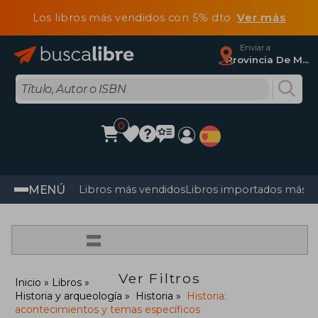
Los libros más vendidos con 5% dto
Ver más
Enviar a
Provincia De Madrid
0
MENÚ
Libros más vendidos
Libros importados más v
=
Ver Filtros
Inicio
Libros
Historia y arqueología
Historia
Historia:
acontecimientos y temas específicos