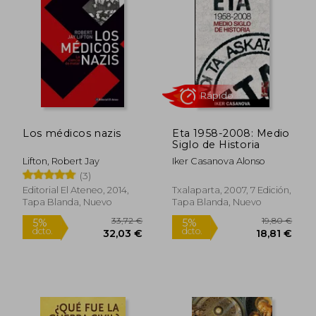
20,95 €
5%
dcto.
19,90 €
92,57
Los médicos nazis
Eta 1958-2008: Medio
Siglo de Historia
Lifton, Robert Jay
Iker Casanova Alonso
(3)
Editorial El Ateneo, 2014,
Txalaparta, 2007, 7 Edición,
Tapa Blanda, Nuevo
Tapa Blanda, Nuevo
Rápido