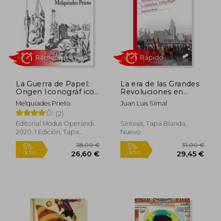
La Guerra de Papel:
La era de las Grandes
Origen Iconográf ico
Revoluciones en
12,49 €
26,62
5%
5%
de la Leyenda Negra
Europa y América
Melquíades Prieto
Juan Luis Simal
dcto.
dcto.
11,87 €
25,28
(1763-1848): 20
(2)
(Historia)
Editorial Modus Operandi,
Sintesis, Tapa Blanda,
2020, 1 Edición, Tapa
Nuevo
Blanda, Nuevo