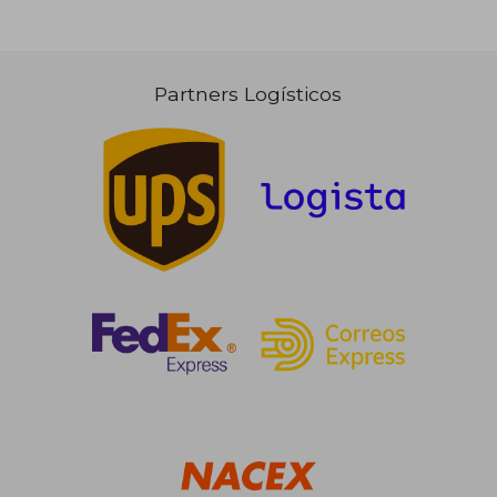
Partners Logísticos
27,00 €
40,00
5%
5%
dcto.
dcto.
25,65 €
38,00