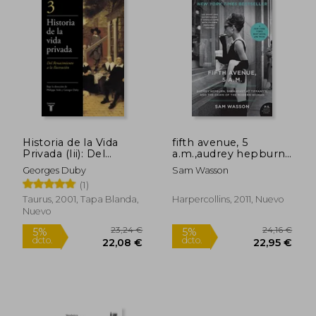
17,00 €
13,3
5%
5%
dcto.
dcto.
16,15 €
12,64
Historia de la Vida
fifth avenue, 5
Privada (Iii): Del
a.m.,audrey hepburn,
Renacimiento a la
breakfast at tiffany`s,
Georges Duby
Sam Wasson
Ilustrac ion
and the dawn of the
(1)
modern woman
Taurus, 2001, Tapa Blanda,
Harpercollins, 2011, Nuevo
Nuevo