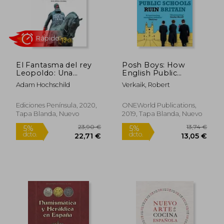
El Fantasma del rey
Posh Boys: How
Leopoldo: Una
English Public
Historia de Codicia,
Schools Ruin Britain
Adam Hochschild
Verkaik, Robert
Terror y Heroísmo en
(en Inglés)
el África Colonial
Ediciones Península, 2020,
ONEWorld Publications,
Tapa Blanda, Nuevo
2019, Tapa Blanda, Nuevo
19,00 €
14,99
5%
5%
dcto.
dcto.
18,05 €
14,24