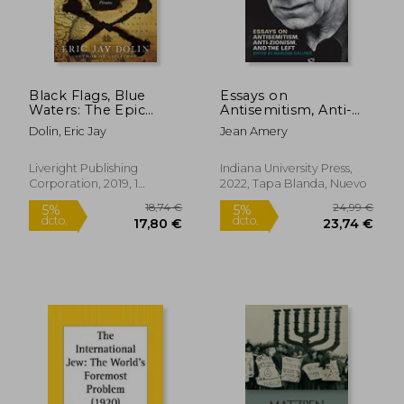
23,90 €
13,74
5%
5%
dcto.
dcto.
22,71 €
13,05
Black Flags, Blue
Essays on
Waters: The Epic
Antisemitism, Anti-
History of America's
Zionism, and the Left
Dolin, Eric Jay
Jean Amery
Most Notorious
(Studies in
Pirates (en Inglés)
Antisemitism) (en
Inglés)
Liveright Publishing
Indiana University Press,
Corporation, 2019, 1
2022, Tapa Blanda, Nuevo
Edición, Tapa Blanda,
Nuevo
Rápido
Rápido