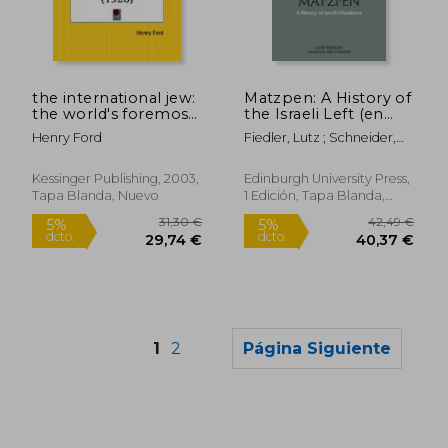
12,00 €
26,90
5%
5%
dcto.
dcto.
11,40 €
25,56
the international jew:
Matzpen: A History of
the world's foremost
the Israeli Left (en
problem (en Inglés)
Inglés)
Henry Ford
Fiedler, Lutz ; Schneider,
Jake
Kessinger Publishing, 2003,
Edinburgh University Press,
Tapa Blanda, Nuevo
1 Edición, Tapa Blanda,
Nuevo
1
2
Página Siguiente
Rápido