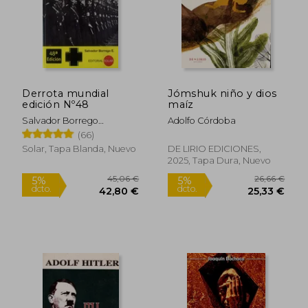
Derrota mundial
Jómshuk niño y dios
edición Nº48
maíz
Salvador Borrego
Adolfo Córdoba
Escalante
(66)
Solar, Tapa Blanda, Nuevo
DE LIRIO EDICIONES,
2025, Tapa Dura, Nuevo
45,06 €
26,66
5%
5%
dcto.
dcto.
42,80 €
25,33