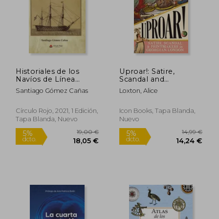
Historiales de los
Uproar!: Satire,
Navíos de Línea
Scandal and
Españoles (1700-
Printmakers in
Santiago Gómez Cañas
Loxton, Alice
1850): Tomo i
Georgian London (en
Inglés)
Círculo Rojo, 2021, 1 Edición,
Icon Books, Tapa Blanda,
Tapa Blanda, Nuevo
Nuevo
19,90 €
19,43
5%
5%
dcto.
dcto.
18,91 €
18,46