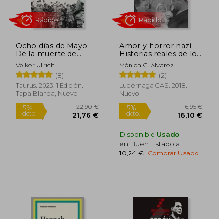
9,95 €
10,95
5%
5%
dcto.
dcto.
9,45 €
10,40
Ocho días de Mayo.
Amor y horror nazi:
De la muerte de
Historias reales de los
Hitler al final del
campos de
Volker Ullrich
Mónica G. Álvarez
Tercer Reich
concentración
(8)
(2)
(Spanish Edition)
Taurus, 2023, 1 Edición,
Luciérnaga CAS, 2018,
Tapa Blanda, Nuevo
Nuevo
Disponible
Usado
en Buen Estado a
10,24 €
.
Comprar Usado
Rápido
Rápido