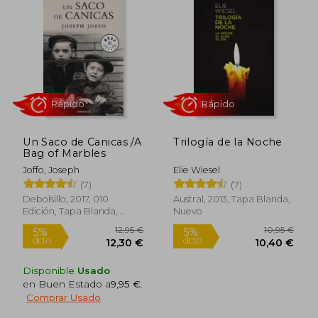
Un Saco de Canicas /A
Trilogía de la Noche
Bag of Marbles
Joffo, Joseph
Elie Wiesel
(7)
(7)
Rápido
Rápido
Debolsillo, 2017, 010
Austral, 2013, Tapa Blanda,
Edición, Tapa Blanda,
Nuevo
Nuevo
Disponible
Usado
en Buen Estado a
9,95 €
.
Comprar Usado