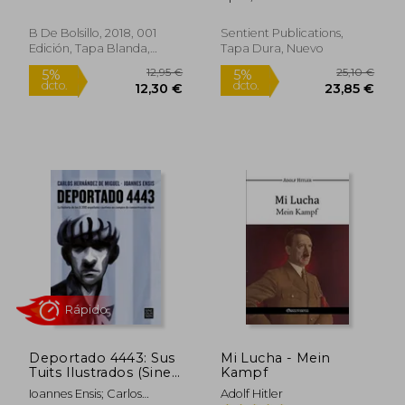
Español
humans (en Inglés)
B De Bolsillo, 2018, 001
Sentient Publications,
Edición, Tapa Blanda,
Tapa Dura, Nuevo
Nuevo
Deportado 4443: Sus
Mi Lucha - Mein
22,36
5%
Tuits Ilustrados (Sine
Kampf
dcto.
114,43 €
21,24
qua Non)
Ioannes Ensis; Carlos
Adolf Hitler