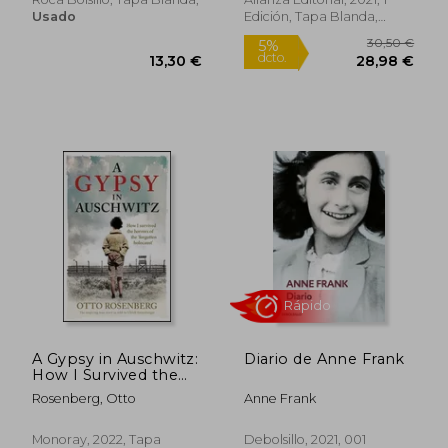
Auschwitz (Best
Usado
Edición, Tapa Blanda,
21,44 €
24,50
Seller
5%
5%
Nuevo
dcto.
dcto.
20,37 €
23,27
A Gypsy in Auschwitz:
Diario de Anne Frank
How I Survived the
Horrors of the
Rosenberg, Otto
Anne Frank
'Forgotten Holocaust'
(en Inglés)
Monoray, 2022, Tapa
Debolsillo, 2021, 001