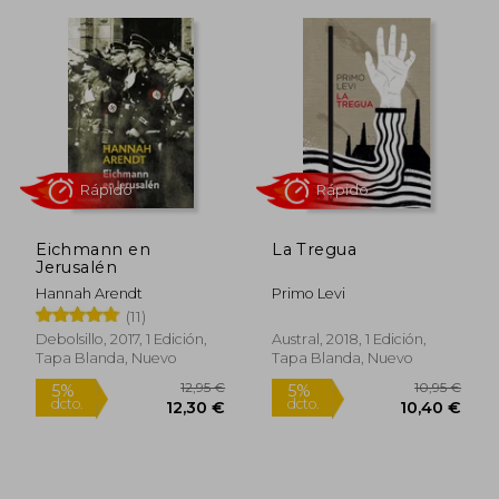
Rápido
Rápido
Eichmann en
La Tregua
Jerusalén
22,50 €
22,90
5%
5%
Hannah Arendt
Primo Levi
dcto.
dcto.
21,38 €
21,76
(11)
Debolsillo, 2017, 1 Edición,
Austral, 2018, 1 Edición,
Tapa Blanda, Nuevo
Tapa Blanda, Nuevo