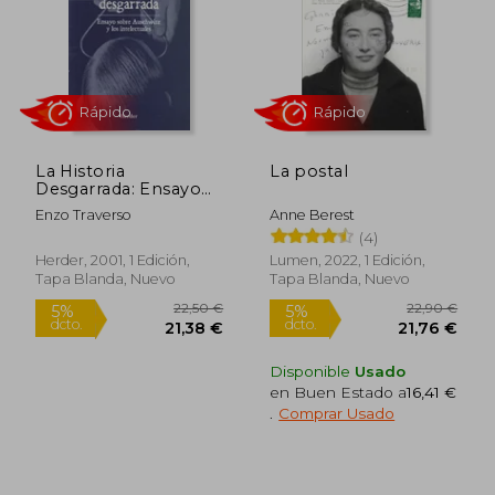
Rápido
La Historia
La postal
Desgarrada: Ensayo
Sobre Auschwitz y los
Enzo Traverso
Anne Berest
Intelectuales
(4)
22,90 €
31,28
5%
5%
dcto.
dcto.
Herder, 2001, 1 Edición,
Lumen, 2022, 1 Edición,
21,76 €
29,71
Tapa Blanda, Nuevo
Tapa Blanda, Nuevo
Disponible
Usado
en Buen Estado a
16,41 €
.
Comprar Usado