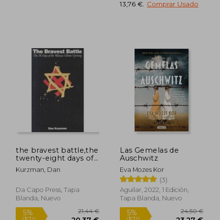
13,76 €
.
Comprar Usado
Rápido
Rápido
the bravest battle,the
Las Gemelas de
10,95 €
12,95
5%
5%
twenty-eight days of
Auschwitz
dcto.
dcto.
10,40 €
12,30
the warsaw ghetto
Kurzman, Dan
Eva Mozes Kor
uprising (en Inglés)
(3)
Da Capo Press, Tapa
Aguilar, 2022, 1 Edición,
Blanda, Nuevo
Tapa Blanda, Nuevo