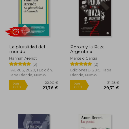
22,90 €
16,95
5%
5%
dcto.
dcto.
21,76 €
16,10
La pluralidad del
Peron y la Raza
mundo
Argentina
Hannah Arendt
Marcelo Garcia
(3)
(2)
TAURUS, 2020, 1 Edición,
Ediciones B, 2019, Tapa
Tapa Blanda, Nuevo
Blanda, Nuevo