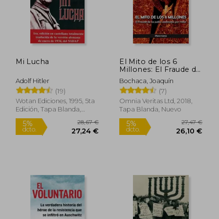
Mi Lucha
El Mito de los 6
Millones: El Fraude de
los Judíos Asesinados
Adolf Hitler
Bochaca, Joaquín
por Hitler
(19)
(7)
Wotan Ediciones, 1995, 5ta
Omnia Veritas Ltd, 2018,
Edición, Tapa Blanda,
Tapa Blanda, Nuevo
Nuevo
28,67 €
27,47
5%
5%
dcto.
dcto.
27,24 €
26,10