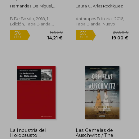
Mauthausen
Hannah Arendt
Hernandez De Miguel,
Laura C. Arias Rodríguez
Carlos
B De Bolsillo, 2018, 1
Anthropos Editorial, 2016,
Edición, Tapa Blanda,
Tapa Blanda, Nuevo
Nuevo
30,50
5%
dcto.
13,30 €
28,98
La Industria del
Las Gemelas de
Holocausto:
Auschwitz / The