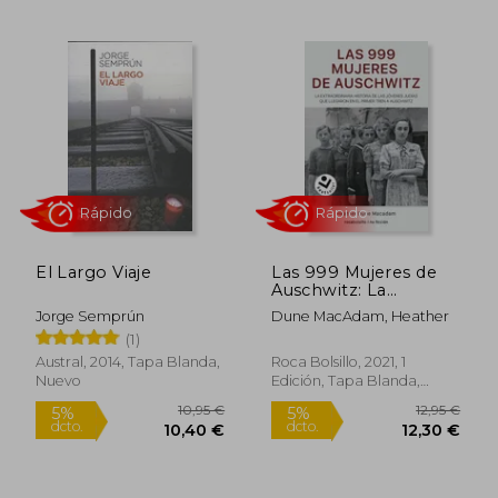
18,82 €
31,09
5%
5%
El Largo Viaje
Las 999 Mujeres de
dcto.
dcto.
17,88 €
29,53
Auschwitz: La
Extraordinaria Historia
Jorge Semprún
Dune MacAdam, Heather
de Las Jóvenes Judías
(1)
Q Ue Llegaron En El
Primer Tren a
Austral, 2014, Tapa Blanda,
Roca Bolsillo, 2021, 1
Auschwitz / 999: The
Nuevo
Edición, Tapa Blanda,
Extraordinary Yo
Nuevo