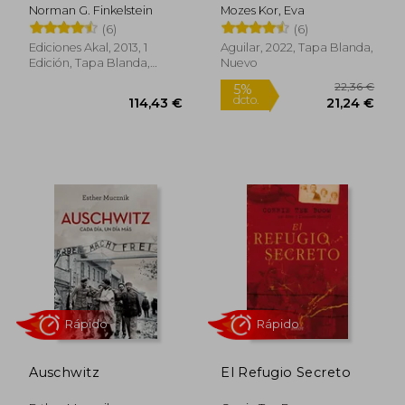
Reflexiones Sobre la
Twins of Auschwitz.
Norman G. Finkelstein
Mozes Kor, Eva
Explotación del
the Inspiring True
(6)
(6)
Sufrimiento Judío
Story of a Young Girl
Rápido
Surviving Mengele's
Ediciones Akal, 2013, 1
Aguilar, 2022, Tapa Blanda,
Hell
Edición, Tapa Blanda,
Nuevo
Usado
15,96 €
11,9
5%
5%
dcto.
dcto.
15,16 €
11,35
Auschwitz
El Refugio Secreto