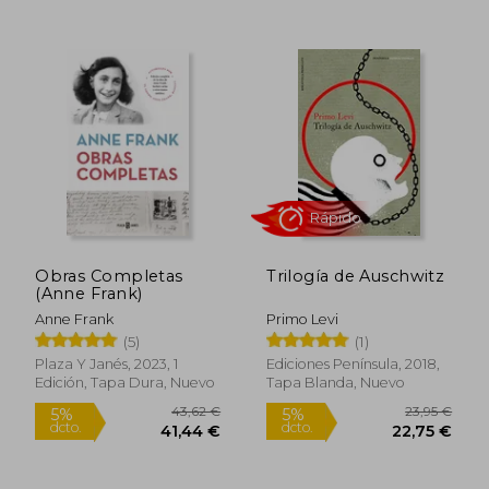
19,72 €
5%
dcto.
18,73 €
21,31
Obras Completas
Trilogía de Auschwitz
(Anne Frank)
Anne Frank
Primo Levi
(5)
(1)
Plaza Y Janés, 2023, 1
Ediciones Península, 2018,
Edición, Tapa Dura, Nuevo
Tapa Blanda, Nuevo