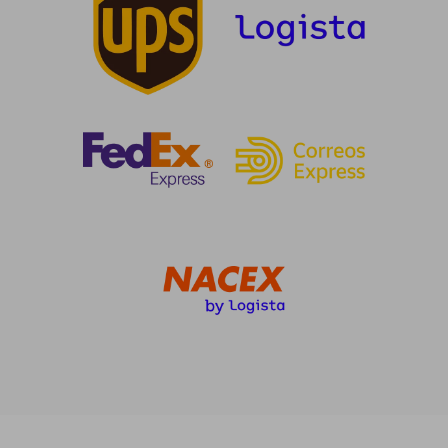
5%
5%
dcto.
dcto.
22,71 €
17,01
Rápido