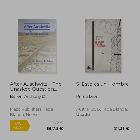
23,00 €
15,95
5%
5%
dcto.
dcto.
21,85 €
15,15
After Auschwitz - The
Si Esto es un Hombre
Unasked Question
(en Inglés)
Bellen, Anthony D.
Primo Levi
Rápido
Rápido
Mazo Publishers, Tapa
Austral, 2013, Tapa Blanda,
Blanda, Nuevo
Usado