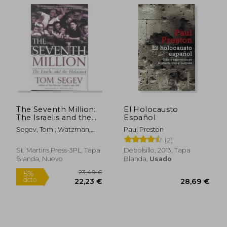
Rápido
Rápido
The Seventh Million:
El Holocausto
The Israelis and the
Español
Holocaust (en Inglés)
Segev, Tom ; Watzman,
Paul Preston
Haim
(2)
St. Martins Press-3PL, Tapa
Debolsillo, 2013, Tapa
Blanda, Nuevo
Blanda,
Usado
12,95 €
10,95
5%
5%
dcto.
dcto.
12,30 €
10,40