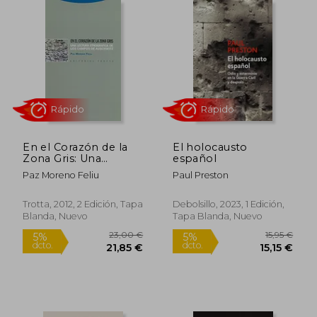
En el Corazón de la
El holocausto
Zona Gris: Una
español
Lectura Etnográfica
Paz Moreno Feliu
Paul Preston
de los Campos de
Auschwitz
Trotta, 2012, 2 Edición, Tapa
Debolsillo, 2023, 1 Edición,
Blanda, Nuevo
Tapa Blanda, Nuevo
23,40 €
5%
dcto.
22,23 €
28,69