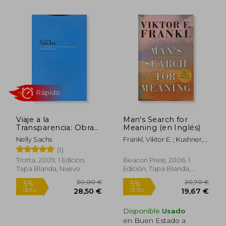
Rápido
Viaje a la
Man's Search for
Transparencia: Obra
Meaning (en Inglés)
Poetica Completa
43,62 €
23,95
5%
5%
Nelly Sachs
Frankl, Viktor E. ; Kushner,
dcto.
dcto.
41,44 €
22,75
Harold S. ; Winslade,
(1)
William J.
Trotta, 2009, 1 Edición,
Beacon Press, 2006, 1
Tapa Blanda, Nuevo
Edición, Tapa Blanda,
Nuevo
Disponible
Usado
en Buen Estado a