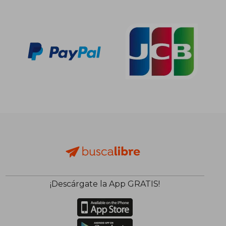
21,90 €
45,28
5%
5%
dcto.
dcto.
20,81 €
43,02
¡Descárgate la App GRATIS!