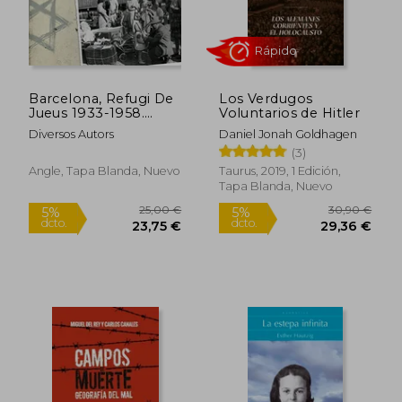
Barcelona, Refugi De
Los Verdugos
Jueus 1933-1958.
Voluntarios de Hitler
Escapant Del
Diversos Autors
Daniel Jonah Goldhagen
Nazisme (Altres)
(3)
Angle, Tapa Blanda, Nuevo
Taurus, 2019, 1 Edición,
Tapa Blanda, Nuevo
Rápido