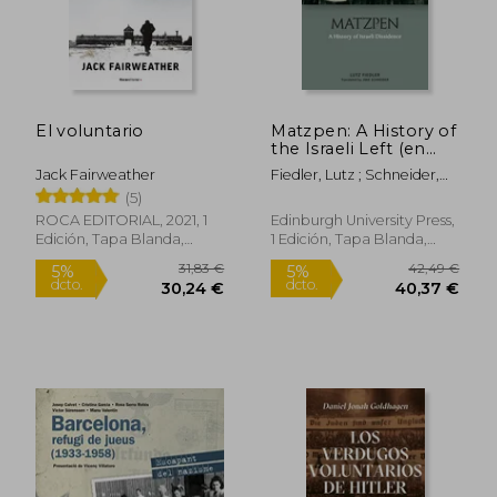
El voluntario
Matzpen: A History of
the Israeli Left (en
Inglés)
Jack Fairweather
Fiedler, Lutz ; Schneider,
Jake
(5)
ROCA EDITORIAL, 2021, 1
Edinburgh University Press,
Edición, Tapa Blanda,
1 Edición, Tapa Blanda,
Nuevo
Nuevo
31,83 €
42,49
5%
5%
dcto.
dcto.
30,24 €
40,37