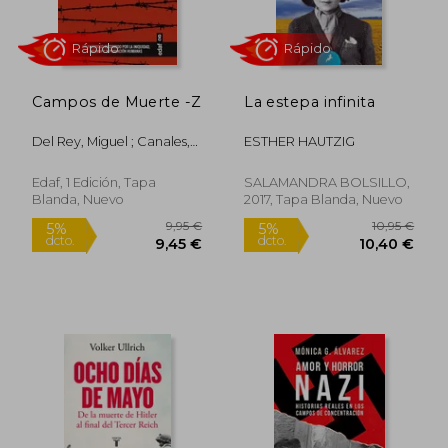
25,00 €
30,90
5%
5%
dcto.
dcto.
23,75 €
29,36
Campos de Muerte -Z
La estepa infinita
Del Rey, Miguel ; Canales,
ESTHER HAUTZIG
Carlos
Edaf, 1 Edición, Tapa
SALAMANDRA BOLSILLO,
Blanda, Nuevo
2017, Tapa Blanda, Nuevo
Rápido
Rápido