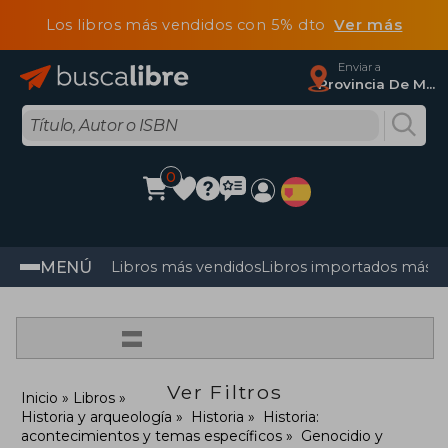
Los libros más vendidos con 5% dto
Ver más
Enviar a
Provincia De Madrid
0
MENÚ
Libros más vendidos
Libros importados más v
=
Ver Filtros
Inicio
Libros
Historia y arqueología
Historia
Historia:
acontecimientos y temas específicos
Genocidio y