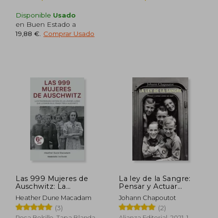
Disponible
Usado
en Buen Estado a
19,88 €
.
Comprar Usado
Las 999 Mujeres de
La ley de la Sangre:
Auschwitz: La
Pensar y Actuar
Extraordinaria Historia
Como un Nazi
Heather Dune Macadam
Johann Chapoutot
de las Jóvenes Judías
(3)
(2)
que Llegaron en el
Primer Tren a
Roca Bolsillo, Tapa Blanda,
Alianza Editorial, 2021, 1