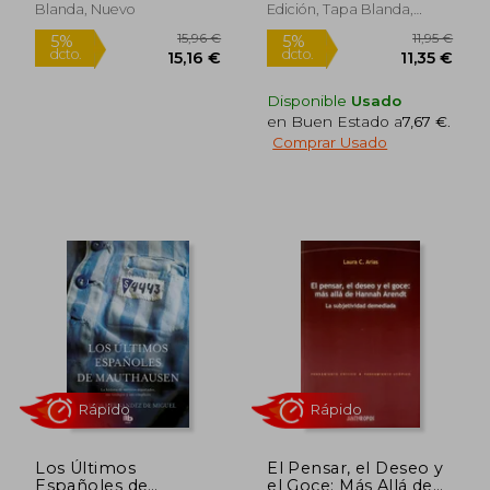
Blanda, Nuevo
Edición, Tapa Blanda,
Nuevo
25,05 €
13,50
5%
5%
dcto.
dcto.
23,79 €
12,83
Disponible
Usado
en Buen Estado a
7,67 €
.
Comprar Usado
Los Últimos
El Pensar, el Deseo y
Españoles de
el Goce: Más Allá de