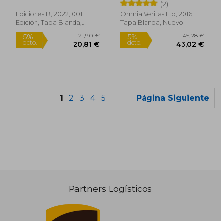
Hernández De Miguel
(2)
Ediciones B, 2022, 001
Omnia Veritas Ltd, 2016,
Edición, Tapa Blanda,
Tapa Blanda, Nuevo
Nuevo
1
2
3
4
5
Página Siguiente
Rápido
Rápido
Partners Logísticos
23,90 €
17,90