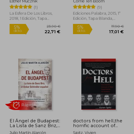
Esther Mucznik
Corrie Ten Boom
(1)
(9)
La Esfera De Los Libros,
Ediciones Palabra, 2015, 1ª
2018, 1 Edición, Tapa
Edición, Tapa Blanda,
Blanda, Nuevo
Nuevo
Rápido
Rápido
14,96 €
20,00
5%
5%
dcto.
dcto.
14,21 €
19,00
El Ángel de Budapest:
doctors from hell,the
La Lista de Sanz Briz,
horrific account of
el Oskar Schindler
nazi experiments on
Julio Martín Alarcón
Spitz, Vivien