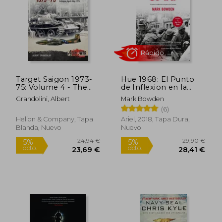
10,95
5%
dcto.
34,42 €
10,40
Target Saigon 1973-
Hue 1968: El Punto
75: Volume 4 - The
de Inflexion en la
Final Collapse, April-
Guerra del Vietnam
Grandolini, Albert
Mark Bowden
May 1975 (en Inglés)
(6)
Helion & Company, Tapa
Ariel, 2018, Tapa Dura,
Blanda, Nuevo
Nuevo
Rápido