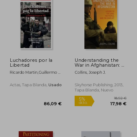
Rápido
Luchadores por la
Understanding the
Libertad
War in Afghanistan: A
Guide to the Land,
Ricardo Martin,Guillermo A.
Collins, Joseph J.
the People, and the
Perez Sanchez,Istvan
Conflict (en Inglés)
Szilagy
Actas, Tapa Blanda,
Usado
Skyhorse Publishing, 2013,
22,90 €
23,15
5%
5%
Tapa Blanda, Nuevo
dcto.
dcto.
21,76 €
21,99