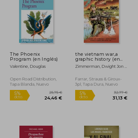
dcto.
dcto.
27,07 €
20,26
The Phoenix
the vietnam war,a
Program (en Inglés)
graphic history (en
Inglés)
Valentine, Douglas
Zimmerman, Dwight Jon ;
Vansant, Wayne ; Horner,
Chuck
Open Road Distribution,
Farrar, Strauss & Giroux-
Tapa Blanda, Nuevo
3pl, Tapa Dura, Nuevo