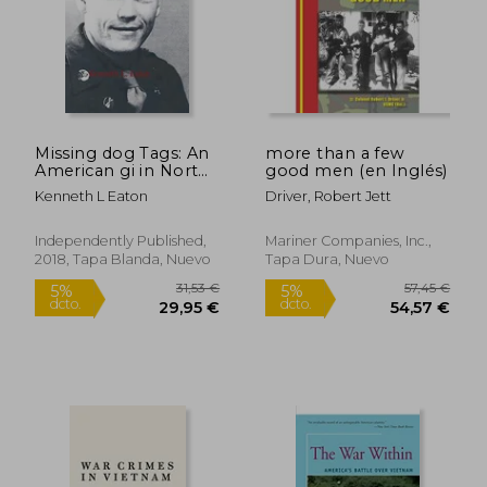
Missing dog Tags: An
more than a few
American gi in North
good men (en Inglés)
89,51 €
33,13
5%
5%
Korea (en Inglés)
dcto.
dcto.
85,03 €
31,48
Kenneth L Eaton
Driver, Robert Jett
Independently Published,
Mariner Companies, Inc.,
2018, Tapa Blanda, Nuevo
Tapa Dura, Nuevo