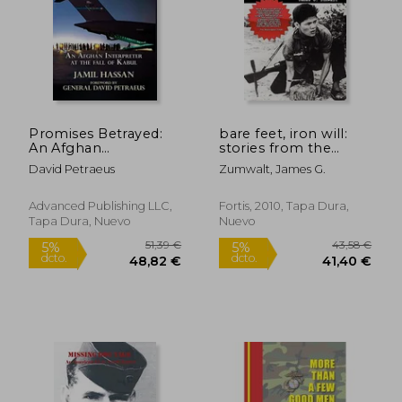
32,93 €
29,09
5%
5%
dcto.
dcto.
31,28 €
27,63
Promises Betrayed:
bare feet, iron will:
An Afghan
stories from the
Interpreter at the Fall
other side of
David Petraeus
Zumwalt, James G.
of Kabul (en Inglés)
vietnam's battlefields
(en Inglés)
Advanced Publishing LLC,
Fortis, 2010, Tapa Dura,
Tapa Dura, Nuevo
Nuevo