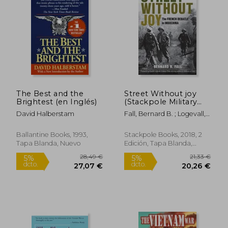
The Best and the
Street Without joy
Brightest (en Inglés)
(Stackpole Military
History Series) (en
David Halberstam
Fall, Bernard B. ; Logevall,
Inglés)
Fredrik
Ballantine Books, 1993,
Stackpole Books, 2018, 2
Tapa Blanda, Nuevo
Edición, Tapa Blanda,
Nuevo
28,49 €
21,33
5%
5%