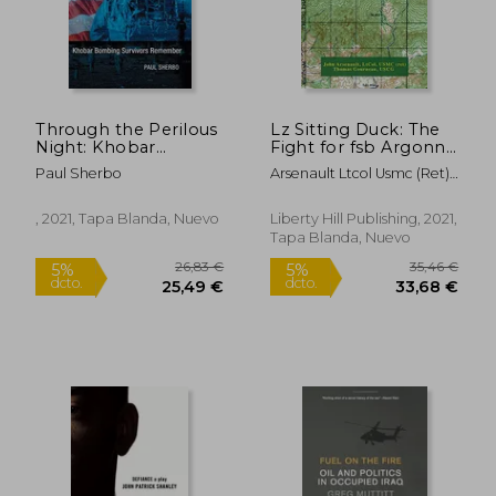
Through the Perilous
Lz Sitting Duck: The
Night: Khobar
Fight for fsb Argonne
Bombing Survivors
(0) (en Inglés)
Paul Sherbo
Arsenault Ltcol Usmc (Ret),
Remember (en
John ; Gourneau Uscg,
Inglés)
Thomas
, 2021, Tapa Blanda, Nuevo
Liberty Hill Publishing, 2021,
Tapa Blanda, Nuevo
28,41 €
33,06
5%
5%
dcto.
dcto.
26,99 €
31,40