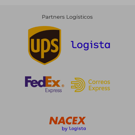
Partners Logísticos
25,13 €
32,66
5%
5%
dcto.
dcto.
23,88 €
31,03