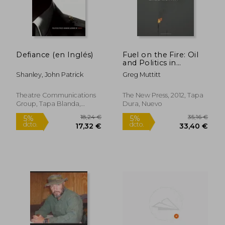
Defiance (en Inglés)
Fuel on the Fire: Oil
and Politics in
Occupied Iraq (en
Shanley, John Patrick
Greg Muttitt
Inglés)
Theatre Communications
The New Press, 2012, Tapa
Group, Tapa Blanda,
Dura, Nuevo
Nuevo
69,64 €
22,1
5%
5%
dcto.
dcto.
66,16 €
21,01