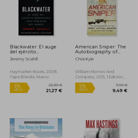
24,94 €
29,90
5%
5%
dcto.
dcto.
23,69 €
28,41
Blackwater: El auge
American Sniper: The
del ejército
Autobiography of
mercenario más
Seal Chief Chris Kyle
Jeremy Scahill
Chris Kyle
poderoso del mundo
(Usn, 1999-2009), the
Most Lethal Sniper in
U. Sn Military History
Haymarket Books, 2008,
William Morrow And
(en Inglés)
Tapa Blanda, Nuevo
Company, 2013, 1 Edición,
Tapa Blanda, Nuevo