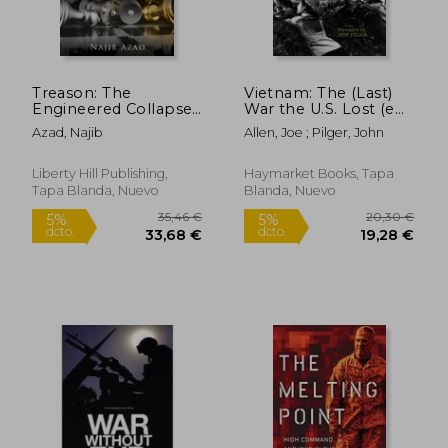
Treason: The
Vietnam: The (Last)
Engineered Collapse
War the U.S. Lost (en
of the Republic of
Inglés)
Azad, Najib
Allen, Joe ; Pilger, John
Afghanistan (en
Inglés)
Liberty Hill Publishing,
Haymarket Books, Tapa
Tapa Blanda, Nuevo
Blanda, Nuevo
18,24 €
35,16
5%
5%
dcto.
dcto.
17,32 €
33,40