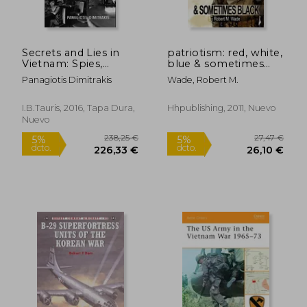
18,30 €
38,33
5%
5%
dcto.
dcto.
17,39 €
36,41
Secrets and Lies in
patriotism: red, white,
Vietnam: Spies,
blue & sometimes
Intelligence and
black (en Inglés)
Panagiotis Dimitrakis
Wade, Robert M.
Covert Operations in
the Vietnam Wars
(International Library
I.B.Tauris, 2016, Tapa Dura,
Hhpublishing, 2011, Nuevo
of Twentieth Century
Nuevo
History) (en Inglés)