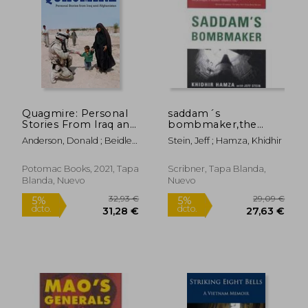
51,19 €
23,39
5%
5%
dcto.
dcto.
48,63 €
22,23
Quagmire: Personal
saddam´s
Stories From Iraq and
bombmaker,the
Afghanistan (en
daring escape of the
Anderson, Donald ; Beidler,
Stein, Jeff ; Hamza, Khidhir
Inglés)
man who built iraq´s
Phil
secret weapon (en
Inglés)
Potomac Books, 2021, Tapa
Scribner, Tapa Blanda,
Blanda, Nuevo
Nuevo