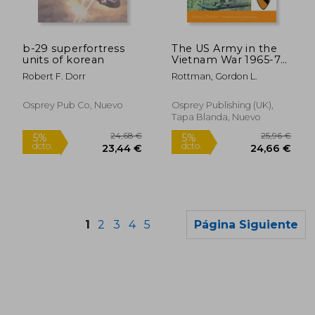
35,46 €
20,30
5%
5%
dcto.
dcto.
33,68 €
19,28
b-29 superfortress
The US Army in the
units of korean
Vietnam War 1965-73
(en Inglés)
Robert F. Dorr
Rottman, Gordon L.
Osprey Pub Co, Nuevo
Osprey Publishing (UK),
Tapa Blanda, Nuevo
1
2
3
4
5
Página Siguiente