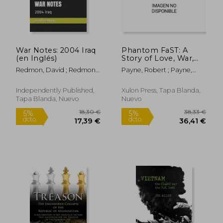
War Notes: 2004 Iraq
Phantom FaST: A
(en Inglés)
Story of Love, War,
and Faith (en Inglés)
Redmon, David ; Redmon,
Payne, Robert ; Payne,
David
Laura
Independently Published,
Xulon Press, Tapa Blanda,
Tapa Blanda, Nuevo
Nuevo
26,83 €
35,46
5%
5%
dcto.
dcto.
25,49 €
33,68