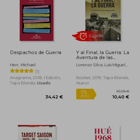
25,75 €
32,77
5%
5%
dcto.
dcto.
24,46 €
31,13
Despachos de Guerra
Y al Final, la Guerra: La
Aventura de las
Tropas Españolas en
Herr, Michael
Lorenzo Silva; Luis Miguel
Irak
Francisco
(1)
Anagrama, 2018, 1 Edición,
Booket, 2019, Tapa Blanda,
Tapa Blanda,
Usado
Nuevo
Rápido