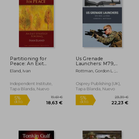
Partitioning for
Us Grenade
Peace: An Exit
Launchers: M79,
Strategy for Iraq (en
M203, and M320 (en
Eland, Ivan
Rottman, Gordon L. ;
Inglés)
Inglés)
Shumate, Johnny ;
Gilliland, Alan
Independent Institute,
Osprey Publishing (UK),
Tapa Blanda, Nuevo
Tapa Blanda, Nuevo
18,92
5%
dcto.
86,09 €
17,98