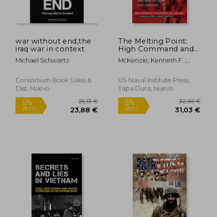
war without end,the
The Melting Point:
iraq war in context
High Command and
War in the 21st
Michael Schwartz
McKenzie, Kenneth F. ;
Century (en Inglés)
Mattis, James N.
Consortium Book Sales &
US Naval Institute Press,
Dist, Nuevo
Tapa Dura, Nuevo