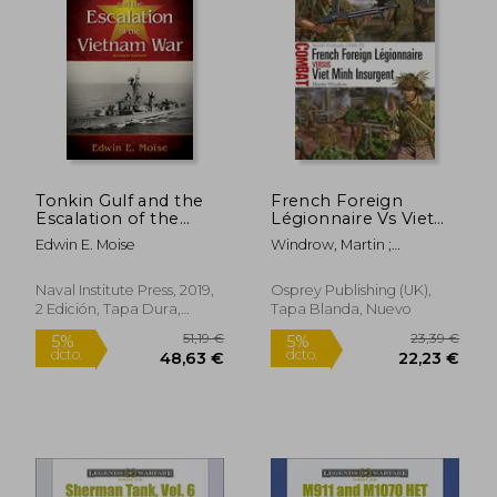
Tonkin Gulf and the
French Foreign
Escalation of the
Légionnaire Vs Viet
Vietnam war Revised
Minh Insurgent:
Edwin E. Moise
Windrow, Martin ;
Edition (en Inglés)
North Vietnam 1948-
Shumate, Johnny
52 (en Inglés)
Naval Institute Press, 2019,
Osprey Publishing (UK),
2 Edición, Tapa Dura,
Tapa Blanda, Nuevo
Nuevo
19,61 €
23,39