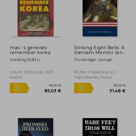
22,39 €
25,82
5%
5%
dcto.
dcto.
21,27 €
24,53
mao`s generals
Striking Eight Bells: A
remember korea
Vietnam Memoir (en
Inglés)
Xiaobing (edt) Li
Trowbridge, George
Univ Pr Of Kansas, 2001,
Richter Publishing LLC,
Nuevo
Tapa Blanda, Nuevo