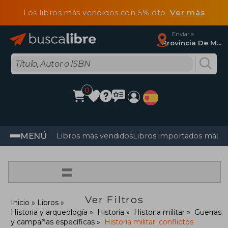
Los libros más vendidos con 5% dto
Ver más
Enviar a
Provincia De Madrid
0
MENÚ
Libros más vendidos
Libros importados más v
=
Ver Filtros
Inicio
Libros
Historia y arqueología
Historia
Historia militar
Guerras
y campañas específicas
Historia militar: conflictos