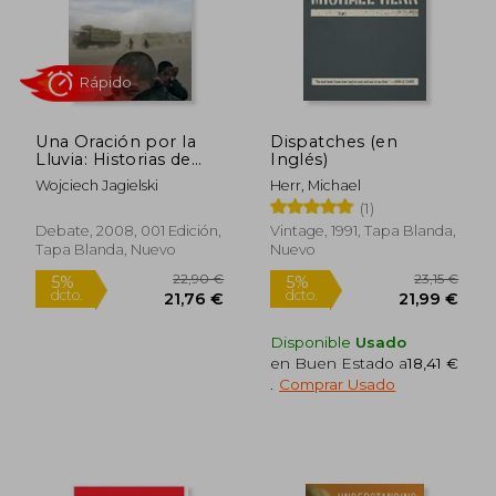
Rápido
Una Oración por la
Dispatches (en
Lluvia: Historias de
Inglés)
Afganistán (Crónica y
Wojciech Jagielski
Herr, Michael
Periodismo)
(1)
Debate, 2008, 001 Edición,
Vintage, 1991, Tapa Blanda,
Tapa Blanda, Nuevo
Nuevo
22,90 €
32,66
5%
5%
dcto.
dcto.
21,76 €
31,03
Disponible
Usado
en Buen Estado a
18,41 €
.
Comprar Usado