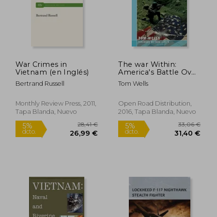
War Crimes in
The war Within:
Vietnam (en Inglés)
America's Battle Over
Vietnam (en Inglés)
Bertrand Russell
Tom Wells
51,39 €
43,58
5%
5%
Monthly Review Press, 2011,
Open Road Distribution,
dcto.
dcto.
48,82 €
41,40
Tapa Blanda, Nuevo
2016, Tapa Blanda, Nuevo