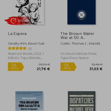
Rápido
La Espera
The Brown Water
War at 50: A
Retrospective on the
Gendry-Kim, Keum Suk
Cutler, Thomas J. ; Marolda,
Coastal and Riverine
Edward J.
(5)
22,39 €
27,90
Conflict in Vietnam
5%
5%
dcto.
dcto.
(en Inglés)
21,27 €
26,51
Reservoir Books, 2023, 1
US Naval Institute Press,
Edición, Tapa Blanda,
Tapa Dura, Nuevo
Nuevo