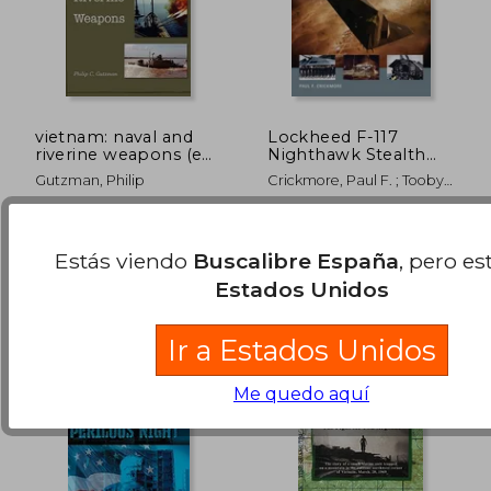
vietnam: naval and
Lockheed F-117
riverine weapons (en
Nighthawk Stealth
Inglés)
Fighter (en Inglés)
Gutzman, Philip
Crickmore, Paul F. ; Tooby,
Adam ; Morshead, Henry
Lulu.com, 2010, Nuevo
Osprey Publishing (UK),
2014, Tapa Blanda, Nuevo
Estás viendo
Buscalibre España
, pero es
31,53 €
57,45
5%
5%
Estados Unidos
dcto.
dcto.
29,95 €
54,57
Ir a Estados Unidos
Me quedo aquí