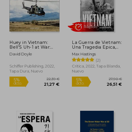
Huey in Vietnam:
La Guerra de Vietnam:
22,39 €
9,99
Bell'S Uh-1 at War:
Una Tragedia Epica,
5%
5%
dcto.
dcto.
Bell’S Uh-1 at War: 45
1945-1975
21,27 €
9,49
David Doyle
Max Hastings
(Legends of Warfare:
(2)
Aviation) (en Inglés)
Schiffer Publishing, 2022,
Critica, 2022, Tapa Blanda,
Tapa Dura, Nuevo
Nuevo