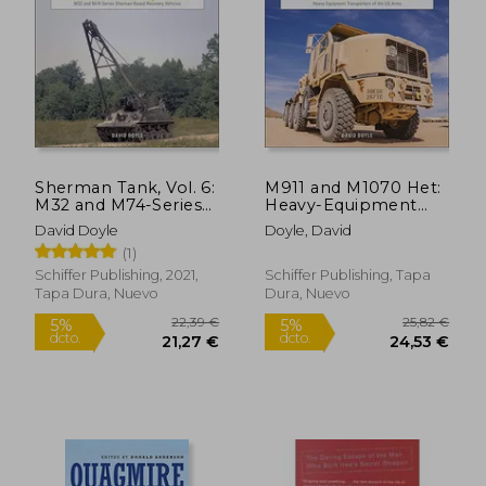
5%
5%
dcto.
dcto.
18,63 €
22,23
Sherman Tank, Vol. 6:
M911 and M1070 Het:
M32 and M74-Series
Heavy-Equipment
Sherman-Based
Transporters of the
David Doyle
Doyle, David
Recovery Vehicles: 29
us Army (Legends of
(1)
(Legends of Warfare:
Warfare: Ground, 30)
Ground) (en Inglés)
(en Inglés)
Schiffer Publishing, 2021,
Schiffer Publishing, Tapa
Tapa Dura, Nuevo
Dura, Nuevo