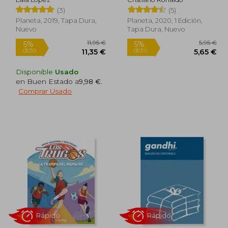
(3)
(5)
Planeta, 2019, Tapa Dura,
Planeta, 2020, 1 Edición,
Nuevo
Tapa Dura, Nuevo
Disponible
Usado
en Buen Estado a
9,98 €
.
Comprar Usado
Rápido
6,24 €
11,95 €
5%
5%
dcto.
dcto.
,43 €
11,35 €