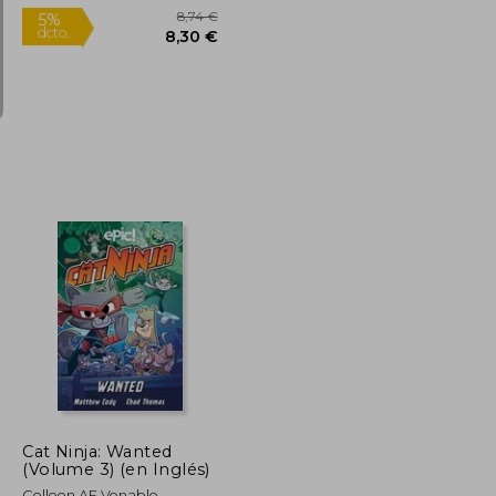
9,95 €
8,74 €
5%
dcto.
9,45 €
8,30 €
Cat Ninja: Wanted
(Volume 3) (en Inglés)
Colleen AF Venable