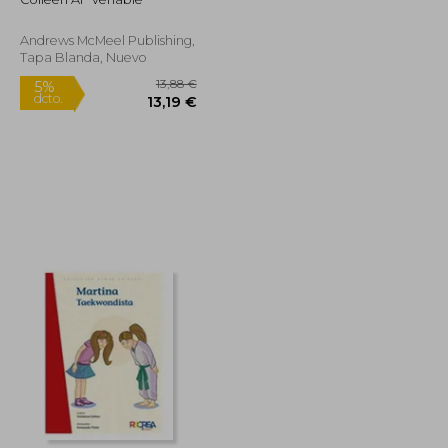
Andrews McMeel Publishing,
Tapa Blanda, Nuevo
5,95 €
13,88 €
5%
dcto.
5,65 €
13,19 €