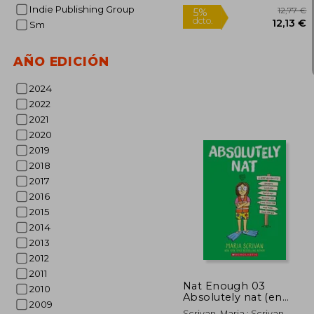
Indie Publishing Group
Sm
AÑO EDICIÓN
2024
2022
2021
2020
2019
2018
2017
1
5%
2016
dcto.
12
2015
2014
2013
2012
2011
Nat Enough 03
2010
Absolutely nat (en
2009
Inglés)
Scrivan, Maria ; Scrivan,