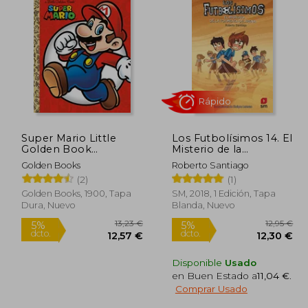
Super Mario Little
Los Futbolísimos 14. El
Golden Book
Misterio de la
(Nintendo) (en Inglés)
Tormenta de Arena
Golden Books
Roberto Santiago
(2)
(1)
Rápido
Golden Books, 1900, Tapa
SM, 2018, 1 Edición, Tapa
Dura, Nuevo
Blanda, Nuevo
Disponible
Usado
en Buen Estado a
11,04 €
.
Comprar Usado