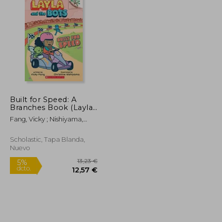
Built for Speed: A
Branches Book (Layla
and the Bots #2),
Fang, Vicky ; Nishiyama,
Volume 2 (Layla and
Christine
the Bots: Scholastic
Branches) (en Inglés)
Scholastic, Tapa Blanda,
Nuevo