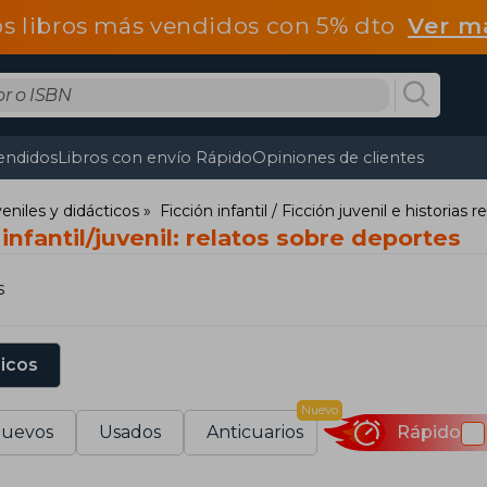
os libros más vendidos con 5% dto
Ver m
endidos
Libros con envío Rápido
Opiniones de clientes
uveniles y didácticos
Ficción infantil / Ficción juvenil e historias r
infantil/juvenil: relatos sobre deportes
s
sicos
Nuevo
uevos
Usados
Anticuarios
Rápido