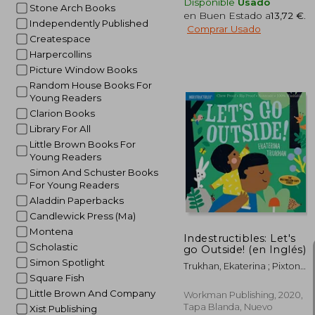
Disponible
Usado
Stone Arch Books
en Buen Estado a
13,72 €
.
Independently Published
Comprar Usado
Createspace
Harpercollins
Picture Window Books
Random House Books For
Young Readers
5%
dcto.
14
Clarion Books
Library For All
Little Brown Books For
Young Readers
Simon And Schuster Books
For Young Readers
Aladdin Paperbacks
Candlewick Press (Ma)
Montena
Indestructibles: Let's
Scholastic
go Outside! (en Inglés)
Simon Spotlight
Trukhan, Ekaterina ; Pixton,
Square Fish
Amy
Little Brown And Company
Workman Publishing, 2020,
Tapa Blanda, Nuevo
Xist Publishing