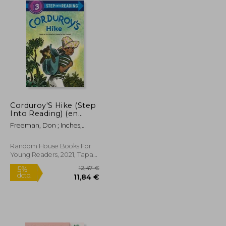
Corduroy'S Hike (Step
Into Reading) (en
Inglés)
Freeman, Don ; Inches,
Alison ; Eitzen, Allan
Random House Books For
Young Readers, 2021, Tapa
Blanda, Nuevo
14,83 €
12,47 €
5%
dcto.
14,09 €
11,84 €