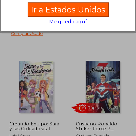
Ir a Estados Unidos
Rápido
Rápido
Me quedo aquí
Disponible
Usado
en Buen Estado a
11,40 €
.
Comprar Usado
2,77 €
14,75 €
5%
5%
dcto.
dcto.
,13 €
14,01 €
Creando Equipo: Sara
Cristiano Ronaldo
y las Goleadoras 1
Striker Force 7.
Volumen 1
Laia López
Cristiano Ronaldo