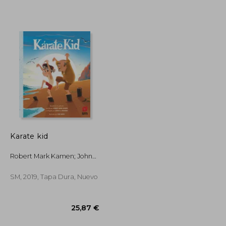
12,95 €
13,23 €
5%
dcto.
12,30 €
12,57 €
Karate kid
Robert Mark Kamen; John
G. Avildsen
SM, 2019, Tapa Dura, Nuevo