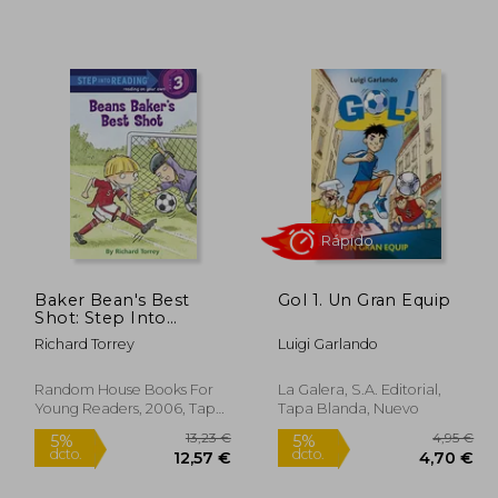
8,90 €
13,23 €
5%
5%
dcto.
dcto.
,46 €
12,57 €
Baker Bean's Best
Gol 1. Un Gran Equip
Shot: Step Into
Reading 3 (Step Into
Richard Torrey
Luigi Garlando
Reading. Step 3) (en
Inglés)
Random House Books For
La Galera, S.A. Editorial,
Young Readers, 2006, Tapa
Tapa Blanda, Nuevo
Blanda, Nuevo
Rápido