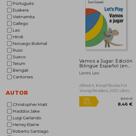
Portugués
Euskera
Vietnamita
Gallego
Lao
Hindi
Noruego Bokmal
Ruso
Sueco
Vamos a Jugar: Edición
Tetum
Bilingüe Español (en
Bengali
Inglés)
Lionni, Leo
Cantones
Alfred A. Knopf Books For
Young Readers, 2021, Libro
AUTOR
De Cartón, Nuevo
Christopher Matt
Maddox Jake
Luigi Garlando
Heney Elaine
Roberto Santiago