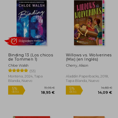
Binding 13 (Los chicos
Willows vs. Wolverines
Rápido
de Tommen 1)
(Mix) (en Inglés)
Chloe Walsh
Cherry, Alison
(53)
Montena, 2024, Tapa
Aladdin Paperbacks, 2018,
Blanda, Nuevo
Tapa Blanda, Nuevo
9,95 €
19,95 €
5%
5%
dcto.
dcto.
,95 €
18,95 €