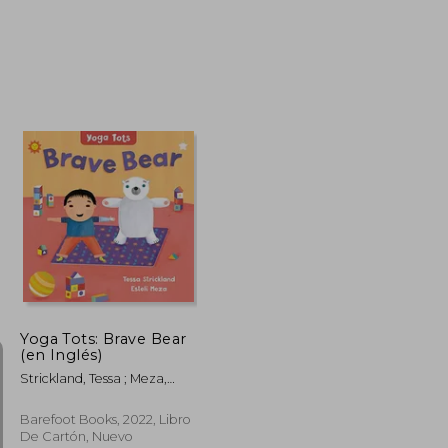
4,95 €
4,70 €
25,87 €
Yoga Tots: Brave Bear
(en Inglés)
Strickland, Tessa ; Meza,
Estelí
Barefoot Books, 2022, Libro
De Cartón, Nuevo