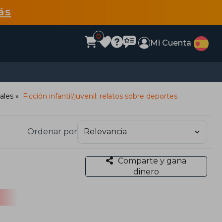
ás
0
Mi Cuenta
eales
Ficción infantil/juvenil: relatos sobre deportes
Ordenar por
Comparte y gana
dinero