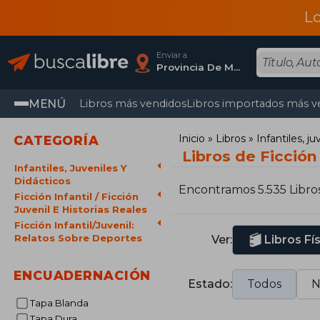
L
Enviar a
Provincia De Madrid
MENÚ
Libros más vendidos
Libros importados más v
Inicio
Libros
Infantiles, j
CATEGORÍA
Libros de Ficción 
Infantiles, Juveniles Y
Didácticos
Encontramos 5.535 Libro
Ficción Infantil / Ficción
Juvenil E Historias Reales
Ficción Infantil/Juvenil:
Relatos Sobre Deportes
Ver:
Libros Fí
ENCUADERNACIÓN
Estado:
Todos
N
Tapa Blanda
Tapa Dura