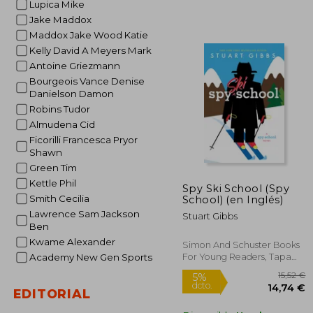
Lupica Mike
5%
Jake Maddox
dcto.
8
Maddox Jake Wood Katie
Kelly David A Meyers Mark
Antoine Griezmann
Bourgeois Vance Denise
Danielson Damon
Robins Tudor
Almudena Cid
Ficorilli Francesca Pryor
Shawn
Green Tim
Kettle Phil
Spy Ski School (Spy
Smith Cecilia
School) (en Inglés)
Lawrence Sam Jackson
Stuart Gibbs
Ben
Kwame Alexander
Simon And Schuster Books
For Young Readers, Tapa
Academy New Gen Sports
Blanda, Nuevo
EDITORIAL