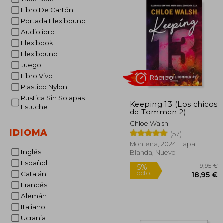
Libro De Cartón
Portada Flexibound
Audiolibro
Flexibook
Flexibound
Juego
Libro Vivo
Plastico Nylon
Rustica Sin Solapas +
Keeping 13 (Los chicos
Estuche
Rápido
de Tommen 2)
Chloe Walsh
IDIOMA
(57)
Montena, 2024, Tapa
Inglés
Blanda, Nuevo
Español
Catalán
Francés
Alemán
Italiano
1
5%
dcto.
Ucrania
18