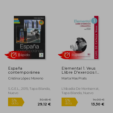
Rápido
España
Elemental 1. Veus
contemporánea
Llibre D'exercicis I
Gramàtica
Cristina López Moreno
Marta Mas Prats
S.G.E.L., 2015, Tapa Blanda,
L'Abadia De Montserrat,
Nuevo
Tapa Blanda, Nuevo