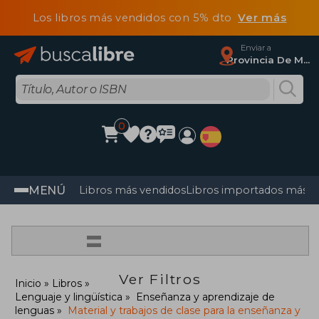
Los libros más vendidos con 5% dto
Ver más
Enviar a
Provincia De Madrid
0
MENÚ
Libros más vendidos
Libros importados más v
=
Ver Filtros
Inicio
Libros
Lenguaje y lingüística
Enseñanza y aprendizaje de
lenguas
Material y trabajos de clase para la enseñanza y