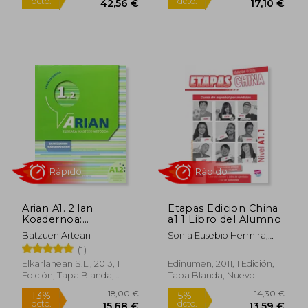
Rápido
26,00 €
10,49
5%
5%
Arian A1. 2 lan
Etapas Edicion China
dcto.
dcto.
24,70 €
9,97
Koadernoa:
a1 1 Libro del Alumno
(+Erantzunak)
Batzuen Artean
Sonia Eusebio Hermira;
Francesc Lucio González;
(1)
Beatriz Coca Del Bosque;
Elkarlanean S.L., 2013, 1
Edinumen, 2011, 1 Edición,
Elena Herrero Sanz;
Edición, Tapa Blanda,
Tapa Blanda, Nuevo
Macarena Sagredo
Nuevo
Jerónimo; Isabel De Dios
Martín; Albert Boada Abad;