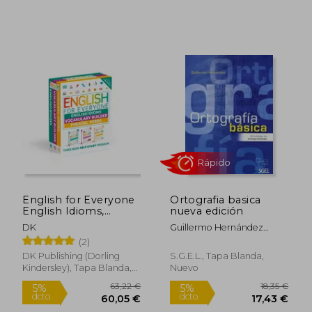
Rápido
Rápido
English for Everyone
Ortografia basica
English Idioms,
nueva edición
Vocabulary Builder,
DK
Guillermo Hernández
Phrasal Verbs 3 Book
García
(2)
box set (en Inglés)
DK Publishing (Dorling
S.G.E.L., Tapa Blanda,
18,00 €
14,30
13%
5%
Kindersley), Tapa Blanda,
Nuevo
dcto.
dcto.
15,68 €
13,59
Nuevo