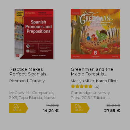
30,00 €
19,50
5%
5%
dcto.
dcto.
28,50 €
18,53
Practice Makes
Greenman and the
Perfect: Spanish
Magic Forest b
Pronouns and
Pupil'S Book With
Richmond, Dorothy
Marilyn Miller; Karen Elliott
Prepositions,
Stickers and Pop-
(4)
Premium Fourth
Outs -
Edition (Ntc Foreign
9788490368343 (en
McGraw-Hill Companies,
Cambridge University
Language) (en Inglés)
Inglés)
2021, Tapa Blanda, Nuevo
Press, 2015, 1 Edición,
Encuadernación En Espiral,
Nuevo
Rápido
Rápido