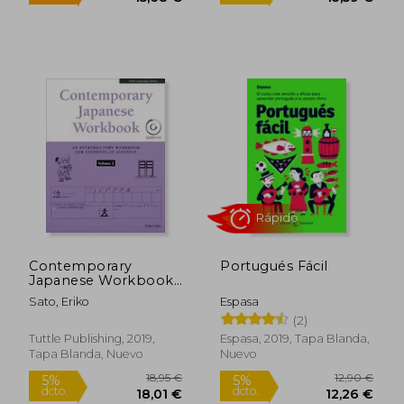
Alberto José Sánchez
Griñán; Edith Cuéllar
Rodríguez; Francisco Javier
López Tapia; Manuel Fe
Rápido
Rápido
Contemporary
Portugués Fácil
Japanese Workbook
Volume 2: Practice
44,80 €
18,00
Sato, Eriko
Espasa
5%
5%
Speaking, Listening,
dcto.
dcto.
42,56 €
17,10
(2)
Reading and Writing
Japanese (en Inglés)
Tuttle Publishing, 2019,
Espasa, 2019, Tapa Blanda,
Tapa Blanda, Nuevo
Nuevo