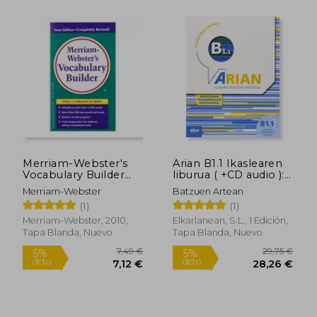
31,00 €
12,95
5%
5%
dcto.
dcto.
29,45 €
12,30
Merriam-Webster's
Arian B1.1 Ikaslearen
Vocabulary Builder
liburua ( +CD audio ):
(en Inglés)
(Erantzunak eta
Merriam-Webster
Batzuen Artean
transkripzioak)
(1)
(1)
Merriam-Webster, 2010,
Elkarlanean, S.L., 1 Edición,
Tapa Blanda, Nuevo
Tapa Blanda, Nuevo