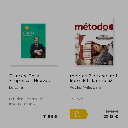
11,49 €
16,00
5%
5%
dcto.
dcto.
10,92 €
15,20
Francés. En la
método 2 de español.
Empresa - Nueva
libro del alumno a2
Edición (Curso
Editorial
Robles Ávila, Sara
Autoaprendizaje)
Difusion Centro De
, Nuevo
Investigacion Y
Publicaciones De Idiomas
S.L., 2006, Tapa Blanda,
Usado