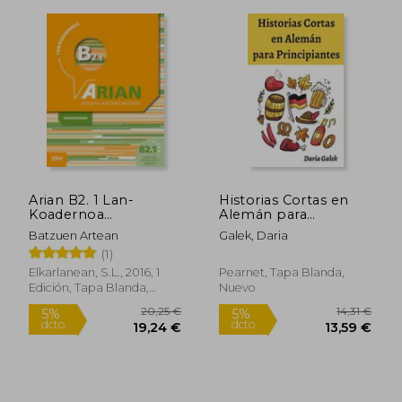
37,15 €
5%
Arian B2. 1 Lan-
Historias Cortas en
dcto.
35,30 €
10,38
Koadernoa
Alemán para
(+Erantzunak) (en
Principiantes
Batzuen Artean
Galek, Daria
Euskera)
(1)
Elkarlanean, S.L., 2016, 1
Pearnet, Tapa Blanda,
Edición, Tapa Blanda,
Nuevo
Nuevo