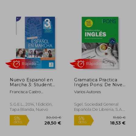
63,22 €
18,35
5%
5%
dcto.
dcto.
60,05 €
17,43
Nuevo Espanol en
Gramatica Practica
Marcha 3: Student
Ingles Pons: De Nivel
Book With cd Level
Principiante a
Rápido
Rápido
Francisca Castro
Varios Autores
b1: Level 3: Curso de
Avanzado
Viudez,Ignacio ... [Et Al.]
Espanol Como
Rodero Díez,Carmen
Lengua Extranjera
S.G.E.L., 2014, 1 Edición,
Sgel. Sociedad General
Sardinero Francos
Tapa Blanda, Nuevo
Española De Libreria, S.A.,
2019, Tapa Blanda, Nuevo