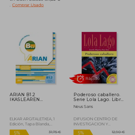
.
Comprar Usado
24,30 €
21,60
5%
5%
dcto.
dcto.
23,09 €
20,52
ARIAN B1.2
Poderoso caballero.
IKASLEAREN
Serie Lola Lago. Libro
LIBURUA (+CD
+ CD (Ele- Lecturas
Neus Sans
+ERANTZUNAK) (En
Gradu.Adultos)
papel)
ELKAR ARGITALETXEA, 1
DIFUSION CENTRO DE
Edición, Tapa Blanda,
INVESTIGACION Y
Nuevo
PUBLICACIONES DE
IDIOMAS S.L., Tapa