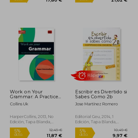
Rápido
Work on Your
Escribir es Divertido si
Grammar: A Practice
Sabes Como 2b
18,74 €
22,76
Book for Learners at
5%
5%
Collins Uk
Jose Martínez Romero
dcto.
dcto.
Upper Intermediate
17,80 €
21,62
Level (en Inglés)
HarperCollins, 2013, No
Editorial Geu, 2014, 1
Edición, Tapa Blanda,
Edición, Tapa Blanda,
Nuevo
Nuevo