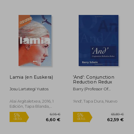
12,49 €
5%
dcto.
11,87 €
10,20
Lamia (en Euskera)
'And': Conjunction
Reduction Redux
Josu Lartategi Yustos
Barry (Professor Of
Linguistics, University Of
Southern California)
Alai Argitaletxea, 2016, 1
'and', Tapa Dura, Nuevo
Schein
Edición, Tapa Blanda,
Nuevo