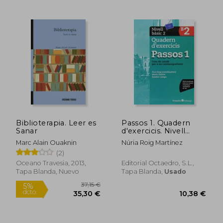
30,65 €
14,00
5%
5%
dcto.
dcto.
29,12 €
13,30
Biblioterapia. Leer es
Passos 1. Quadern
Sanar
d'exercicis. Nivell
Bàsic 2: Nivell Bàsic.
Marc Alain Ouaknin
Núria Roig Martínez
Curs de català per a
(2)
no catalanoparlants
Oceano Travesia, 2013,
Editorial Octaedro, S.L.,
Tapa Blanda, Nuevo
Tapa Blanda,
Usado
Rápido
Rápido