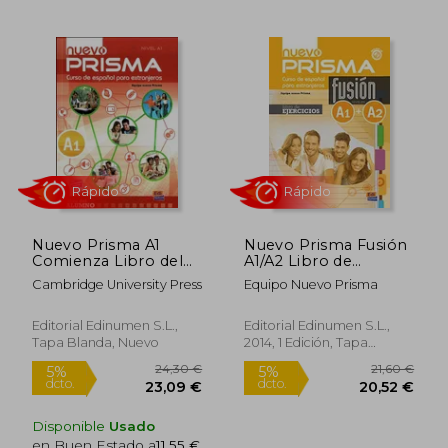
9,80 €
19,60
5%
5%
dcto.
dcto.
9,31 €
18,62
Nuevo Prisma A1
Nuevo Prisma Fusión
Comienza Libro del
A1/A2 Libro de
Alumno (10 Unidades)
Ejercicios + CD [With
Cambridge University Press
Equipo Nuevo Prisma
[With CDROM] (en
CD (Audio)] (en
Inglés)
Inglés)
Editorial Edinumen S.L.,
Editorial Edinumen S.L.,
Tapa Blanda, Nuevo
2014, 1 Edición, Tapa
Blanda, Nuevo
Rápido
Rápido
Disponible
Usado
en Buen Estado a
11,55 €