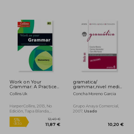
Rápido
Rápido
Work on Your
gramatica/
Grammar: A Practice
grammar,nivel medio
Book for Learners at
b1
Collins Uk
Concha Moreno Garcia
Elementary Level (en
Inglés)
HarperCollins, 2013, No
Grupo Anaya Comercial,
Edición, Tapa Blanda,
2007,
Usado
Nuevo