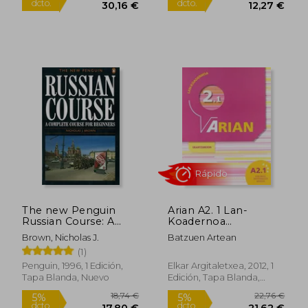
Blanda, Nuevo
Rápido
31,75 €
12,90
5%
5%
dcto.
dcto.
The new Penguin
Arian A2. 1 Lan-
30,16 €
12,27
Russian Course: A
Koadernoa
Complete Course for
(+Erantzunak)
Brown, Nicholas J.
Batzuen Artean
Beginners (en Inglés)
(1)
Penguin, 1996, 1 Edición,
Elkar Argitaletxea, 2012, 1
Tapa Blanda, Nuevo
Edición, Tapa Blanda,
Nuevo