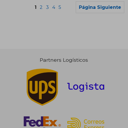
1
2
3
4
5
Página Siguiente
Partners Logísticos
14,99 €
29,04
5%
5%
dcto.
dcto.
14,24 €
27,59