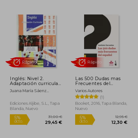
19,00 €
19,80
5%
5%
dcto.
dcto.
18,05 €
18,81
Inglés: Nivel 2.
Las 500 Dudas mas
Adaptación curricular.
Frecuentes del
E.S.O.
Español
Juana María Sáenz
Varios Autores
Francés
(1)
Ediciones Aljibe, S.L., Tapa
Booket, 2016, Tapa Blanda,
Rápido
Rápido
Blanda, Nuevo
Nuevo