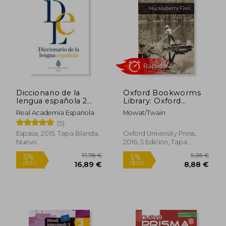
Diccionario de la
Oxford Bookworms
lengua española 2
Library: Oxford
tomos
Bookworms 2.
Real Academia Española
Mowat/Twain
Huckleberry Finn
Rápido
(5)
mp3 Pack (en Inglés)
Espasa, 2015, Tapa Blanda,
Oxford University Press,
Nuevo
2016, 3 Edición, Tapa
Blanda, Nuevo
17,78 €
9,35
5%
5%