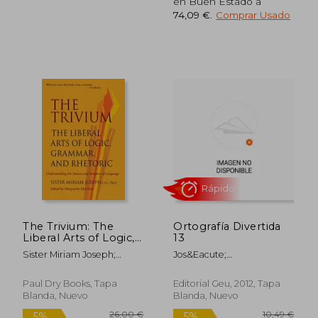
en Buen Estado a
74,09 €
.
Comprar Usado
6,95 €
65,89
5%
5%
dcto.
dcto.
6,60 €
62,59
The Trivium: The
Ortografía Divertida
Liberal Arts of Logic,
13
Grammar, and
Sister Miriam Joseph;
Jos&Eacute;
Rhetoric (en Inglés)
Marguerite Mcglinn
Mart&Iacute;Nez; Antonio
Alcal&Aacute;
Paul Dry Books, Tapa
Editorial Geu, 2012, Tapa
Blanda, Nuevo
Blanda, Nuevo