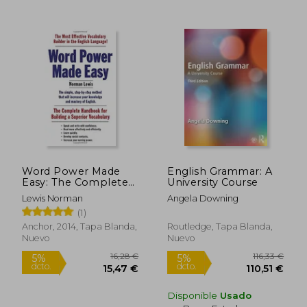
23,29
5%
dcto.
11,99 €
22,13
Word Power Made
English Grammar: A
Easy: The Complete
University Course
Handbook for
Lewis Norman
Angela Downing
Building a Superior
(1)
Vocabulary (en
Inglés)
Anchor, 2014, Tapa Blanda,
Routledge, Tapa Blanda,
Nuevo
Nuevo
Disponible
Usado