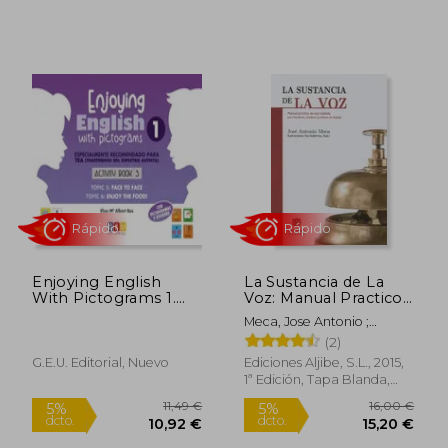
Rápido
Rápido
Enjoying English
La Sustancia de La
With Pictograms 1.
Voz: Manual Practico
Activity Book 3
de Voz Hablada Para
Meca, Jose Antonio ;
Locutores, Oradores y
Gutierrez (Evali), Eva
(2)
Actores de Doblaje
G.E.U. Editorial, Nuevo
Ediciones Aljibe, S.L., 2015,
1ª Edición, Tapa Blanda,
Nuevo
17,95 €
10,95
5%
5%
dcto.
dcto.
17,05 €
10,40