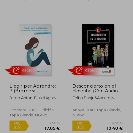
Rápido
Llegir per Aprendre:
Desconcierto en el
7 (Bromera
Hospital (Con Audio
Didàctiques) (en
Descargable) (B1)
Josep Antoni Fluix&Agrave;
Felisa Sanju&Aacute;N
Catalán)
Vivas
L&Oacute;Pez
12,49 €
10,49
Bromera, 2019, 1 Edición,
Anaya, 2018, Tapa Blanda,
5%
5%
dcto.
dcto.
11,87 €
9,97
Tapa Blanda, Nuevo
Nuevo