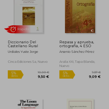
Diccionario Del
Repasa y aprueba,
Castellano Rural
ortografía, 4 ESO
23,76 €
48,00
5%
5%
dcto.
dcto.
22,57 €
45,60
Urdiales Yuste Jorge
Arsenio Sánchez Pérez
Cinca Ediciones Sa, Nuevo
Aralia XXI, Tapa Blanda,
Nuevo