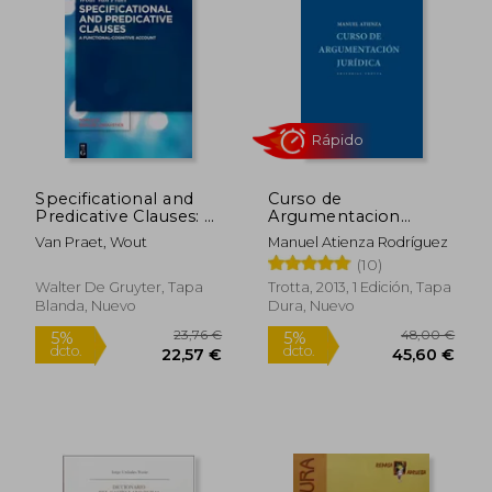
90,23 €
5%
dcto.
85,72 €
10,20
Specificational and
Curso de
Predicative Clauses: A
Argumentacion
Functional-Cognitive
Juridica
Van Praet, Wout
Manuel Atienza Rodríguez
Account (en Inglés)
(10)
Walter De Gruyter, Tapa
Trotta, 2013, 1 Edición, Tapa
Blanda, Nuevo
Dura, Nuevo
Rápido