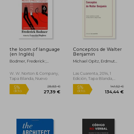
Rápido
the loom of language
Conceptos de Walter
(en Inglés)
Benjamin
Bodmer, Frederick ;
Michael Opitz, Erdmut
Hogben, Lancelot Thomas
Wizisla (editores)
10,00 €
9,57
5%
5%
W. W. Norton & Company,
Las Cuarenta, 2014, 1
dcto.
dcto.
9,50 €
9,09
Tapa Blanda, Nuevo
Edición, Tapa Blanda,
Nuevo