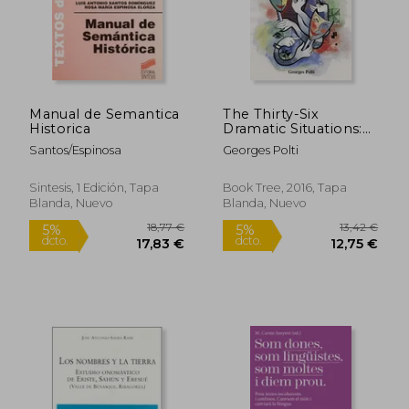
Manual de Semantica
The Thirty-Six
Historica
Dramatic Situations:
The 100-Year
Santos/Espinosa
Georges Polti
Anniversary Edition
(en Inglés)
Sintesis, 1 Edición, Tapa
Book Tree, 2016, Tapa
Blanda, Nuevo
Blanda, Nuevo
14,00 €
53,00
5%
5%