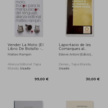
18,77 €
13,42
5%
5%
dcto.
dcto.
17,83 €
12,75
Vender La Moto (El
Laportacio de les
Libro De Bolsillo -
Comarques al
Ciencias Sociales)
Patrimoni Valencia
Matteo Rampin
Esteve Antoni (Edicio)
Casanova Emili
Alianza Editorial, Tapa
Denes.,, Tapa Blanda,
Blanda,
Usado
Usado
Rápido
Rápido