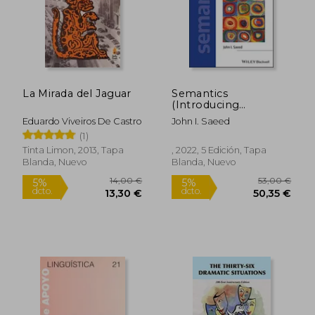
La Mirada del Jaguar
Semantics
(Introducing
Linguistics) (en
Eduardo Viveiros De Castro
John I. Saeed
Inglés)
(1)
Rápido
Tinta Limon, 2013, Tapa
, 2022, 5 Edición, Tapa
Blanda, Nuevo
Blanda, Nuevo
6,45 €
24,00
5%
5%
dcto.
dcto.
6,13 €
22,80