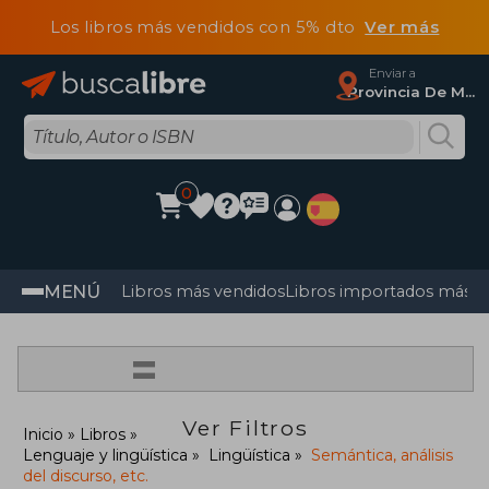
Los libros más vendidos con 5% dto
Ver más
Enviar a
Provincia De Madrid
0
MENÚ
Libros más vendidos
Libros importados más v
=
Ver Filtros
Inicio
Libros
Lenguaje y lingüística
Lingüística
Semántica, análisis
del discurso, etc.