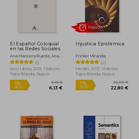
El Español Coloquial
Injusticia Epistemica
Rápido
en las Redes Sociales
Ana Mancera Rueda; Ana
Fricker Miranda
Pano Alamán
(1)
(2)
Arco Libros, 2013, 1 Edición,
Herder, 2017, 1 Edición,
Tapa Blanda, Nuevo
Tapa Blanda, Nuevo
19,79 €
15,00
5%
5%
dcto.
dcto.
18,80 €
14,25