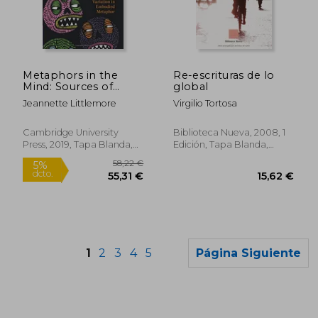
276,25 €
59,00
5%
5%
dcto.
dcto.
262,44 €
56,05
Metaphors in the
Re-escrituras de lo
Mind: Sources of
global
Variation in
Jeannette Littlemore
Virgilio Tortosa
Embodied Metaphor
(en Inglés)
Cambridge University
Biblioteca Nueva, 2008, 1
Press, 2019, Tapa Blanda,
Edición, Tapa Blanda,
Nuevo
Usado
1
2
3
4
5
Página Siguiente