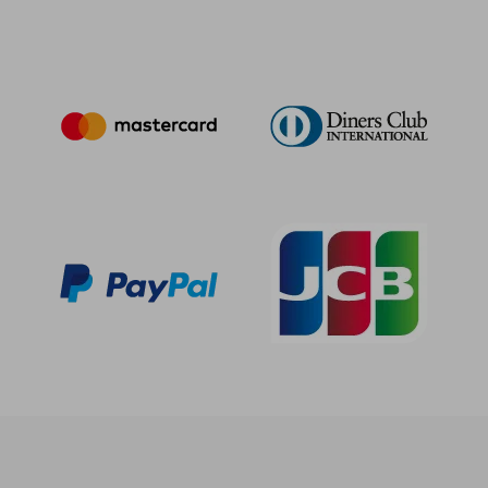
58,22 €
5%
dcto.
55,31 €
15,62