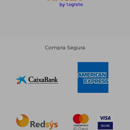
36,74 €
49,86
5%
5%
dcto.
dcto.
34,91 €
47,36
Compra Segura