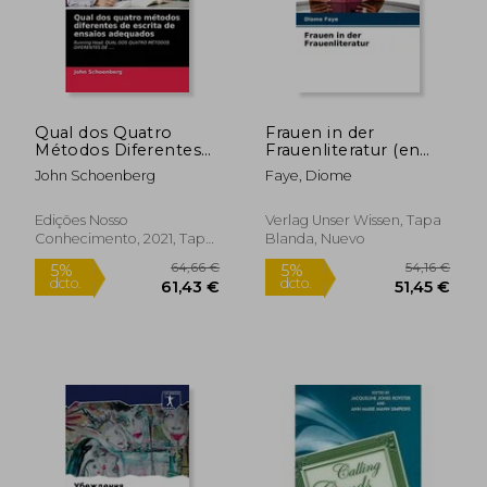
Qual dos Quatro
Frauen in der
Métodos Diferentes
Frauenliteratur (en
de Escrita de Ensaios
Alemán)
John Schoenberg
Faye, Diome
Adequados: Running
Head: Qual dos
Quatro Métodos
Edições Nosso
Verlag Unser Wissen, Tapa
Diferentes de. (en
Conhecimento, 2021, Tapa
Blanda, Nuevo
Portugués)
Blanda, Nuevo
100,21 €
86,05
5%
5%