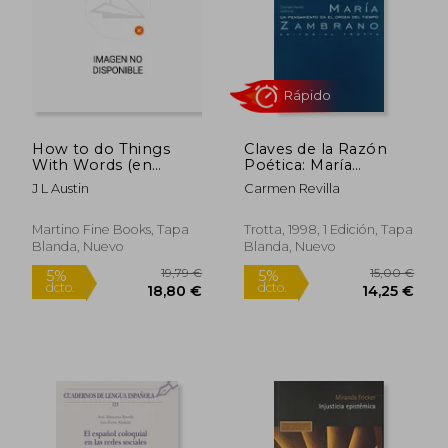
Rápido
How to do Things
Claves de la Razón
With Words (en
Poética: María
Inglés)
Zambrano: Un
J L Austin
Carmen Revilla
Pensamiento en el
Orden del Tiempo
(Estructuras y
Martino Fine Books, Tapa
Trotta, 1998, 1 Edición, Tapa
Procesos. Filosofía)
Blanda, Nuevo
Blanda, Nuevo
18,95
5%
dcto.
14,65 €
18,00