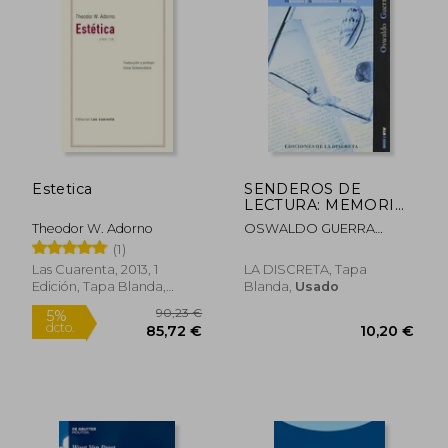
29,99 €
28,00
5%
5%
dcto.
dcto.
28,49 €
26,60
Estetica
SENDEROS DE
LECTURA: MEMORIA
Y HERMENEUTICA
Theodor W. Adorno
OSWALDO GUERRA
LITERARIA
SANCHEZ
(1)
Las Cuarenta, 2013, 1
LA DISCRETA, Tapa
Edición, Tapa Blanda,
Blanda,
Usado
Nuevo