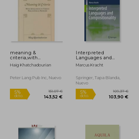
meaning &
Interpreted
criteria,with
Languages and
applications to
Compositionality:
Haig Khatchadourian
Marcus Kracht
99,00 €
30,00
various philosophical
Volume 89 (Studies in
problems
Linguistics and
Philosophy)
Peter Lang Pub Inc, Nuevo
Springer, Tapa Blanda,
Nuevo