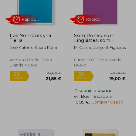
dcto.
dcto.
13,30 €
50,35
Los Nombres y la
Som Dones, som
Tierra
Lingüistes, som
Moltes i Diem Prou:
José Antonio Saura Rami
M. Carme Junyent Figueras
Prou Textos
Incoherents i
Confusos. Canviem el
Xordica Editorial, Tapa
Eumo, 2021, Tapa Blanda,
món i Canviarà la
Blanda, Nuevo
Nuevo
Llengua (Punts de
Vista) (en Catalán)
Disponible
Usado
en Buen Estado a
10,95 €
.
Comprar Usado