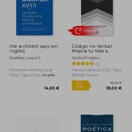
the architect says (en
Código no Verbal:
Inglés)
Mejora tu Vida a
Través de la
Dushkes, Laura S.
Sonia El Hakim
Comunicación no
L&Oacute;Pez
(1)
Verbal (Sin Colección)
Princeton Architectural
Alienta Editorial, 2021, Tapa
Press, Tapa Dura,
Usado
Blanda, Nuevo
28,83 €
141,52
5%
5%
dcto.
dcto.
27,39 €
134,44