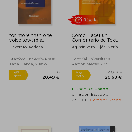
24,70 €
6,83
for more than one
Como Hacer un
voice,toward a
Comentario de Texto:
philosophy of vocal
De la Teoria a la
Cavarero, Adriana ;
Agustín Vera Luján; María
expression (en
Practica
Kottman, Paul A.
Antonieta Andión Herrero;
Inglés)
Leticia Carrasco Reija; Ana-
Stanford University Press,
Editorial Universitaria
Jimena Deza Enríquez;
Tapa Blanda, Nuevo
Ramón Areces, 2019, 1
Genoveva García-Alegre
Edición, Tapa Blanda,
Sánchez
Nuevo
Rápido
Disponible
Usado
en Buen Estado a
23,00 €
.
Comprar Usado