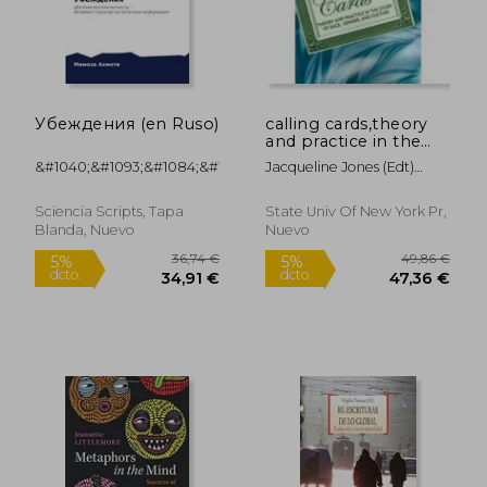
dcto.
dcto.
95,20 €
81,74
Убеждения (en Ruso)
calling cards,theory
and practice in the
study of race, gender,
&#1040;&#1093;&#1084;&#1077;&#1090;&#108
Jacqueline Jones (edt)
and culture
Royster
Sciencia Scripts, Tapa
State Univ Of New York Pr,
Blanda, Nuevo
Nuevo