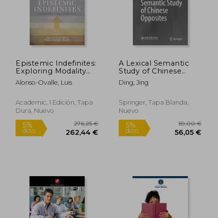
Epistemic Indefinites:
A Lexical Semantic
Exploring Modality
Study of Chinese
Beyond the Verbal
Opposites (en Inglés)
Alonso-Ovalle, Luis
Ding, Jing
Domain (en Inglés)
Academic, 1 Edición, Tapa
Springer, Tapa Blanda,
Dura, Nuevo
Nuevo
166,04 €
109,37
5%
5%
dcto.
dcto.
157,74 €
103,90