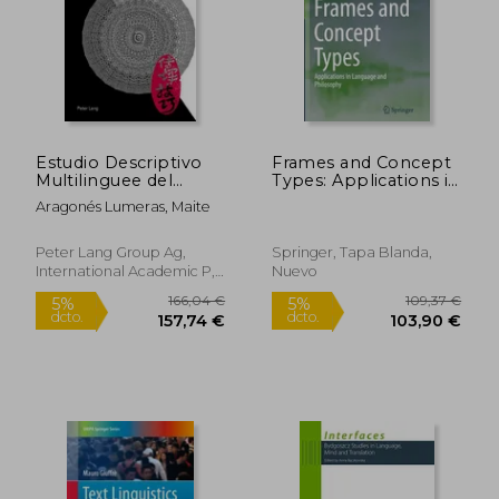
Estudio Descriptivo
Frames and Concept
Multilinguee del
Types: Applications in
Resumen de Patente:
Language and
Aragonés Lumeras, Maite
Aspectos
Philosophy (Studies
Contextuales Y
in Linguistics and
Retóricos
Philosophy)
Peter Lang Group Ag,
Springer, Tapa Blanda,
International Academic P,
Nuevo
Tapa Blanda, Nuevo
123,36 €
59,00
5%
5%
dcto.
dcto.
117,19 €
56,05