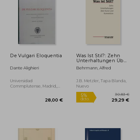
23,00 €
20,00
5%
5%
dcto.
dcto.
21,85 €
19,00
De Vulgari Eloquentia
Was Ist Stil?: Zehn
Unterhaltungen Über
Kunst Und
Dante Alighieri
Behrmann, Alfred
Konvention (en
Alemán)
Universidad
J.B. Metzler, Tapa Blanda,
Commplutense, Madrid,,
Nuevo
Tapa Blanda,
Usado