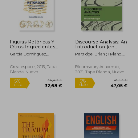
Figuras Retóricas Y
Discourse Analysis: An
Otros Ingredientes
Introduction (en
Del Discurso Político:
Inglés)
García Domínguez,
Paltridge, Brian ; Hyland,
Manual Del Orador
Ricardo ; García
Ken
Damborenea, Ricardo
Createspace, 2013, Tapa
Bloomsbury Academic,
Blanda, Nuevo
2021, Tapa Blanda, Nuevo
34,40 €
49,53
5%
5%
dcto.
dcto.
32,68 €
47,05