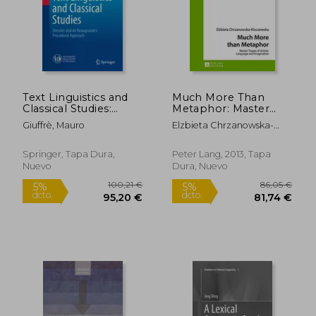
Text Linguistics and
Much More Than
Classical Studies:
Metaphor: Master
Dressler and de
Tropes of Artistic
Giuffrè, Mauro
Elzbieta Chrzanowska-
Beaugrande's
Language and
Kluczewska
Procedural Approach
Imagination
(en Inglés)
(Interfaces) (en
Springer, Tapa Dura,
Peter Lang, 2013, Tapa
Inglés)
Nuevo
Dura, Nuevo
59,00 €
164,32
5%
5%
dcto.
dcto.
56,05 €
156,10