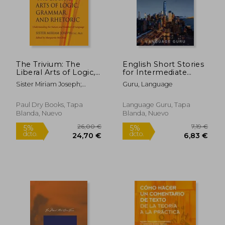
The Trivium: The
English Short Stories
Liberal Arts of Logic,
for Intermediate
Grammar, and
Learners: Learn
Sister Miriam Joseph;
Guru, Language
Rhetoric (en Inglés)
English and Build
Marguerite Mcglinn
Your Vocabulary the
Fun and Easy Way (en
Paul Dry Books, Tapa
Language Guru, Tapa
Inglés)
Blanda, Nuevo
Blanda, Nuevo
26,00 €
7,19
5%
5%
dcto.
dcto.