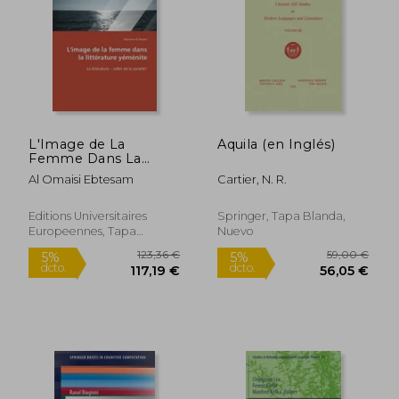
L'Image de La
Aquila (en Inglés)
Femme Dans La
Litterature Yemenite
Al Omaisi Ebtesam
Cartier, N. R.
30,83
5%
Editions Universitaires
Springer, Tapa Blanda,
dcto.
28,00 €
29,29
Europeennes, Tapa
Nuevo
Blanda, Nuevo