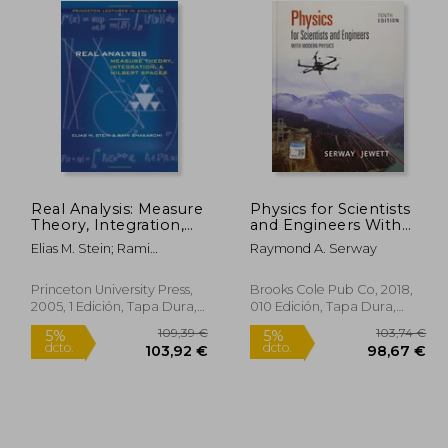
Real Analysis: Measure
Physics for Scientists
Theory, Integration,
and Engineers With
and Hilbert Spaces
Modern Physics (en
Elias M. Stein; Rami
Raymond A. Serway
(Princeton Lectures in
Inglés)
Shakarchi
Analysis) (en Inglés)
Princeton University Press,
Brooks Cole Pub Co, 2018,
2005, 1 Edición, Tapa Dura,
010 Edición, Tapa Dura,
Nuevo
Nuevo
9,39 €
109,39 €
5%
5%
dcto.
dcto.
,92 €
103,92 €