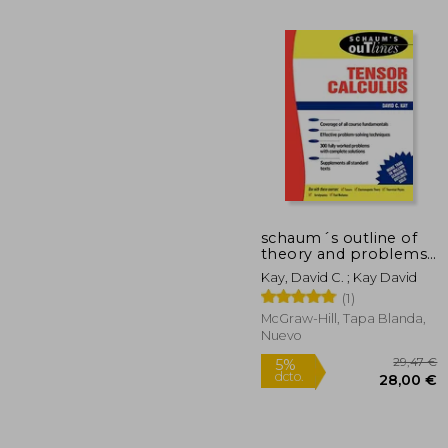
schaum´s outline of
theory and problems
34
5%
of tensor calculus (en
dcto.
Kay, David C. ; Kay David
32
Inglés)
(1)
McGraw-Hill, Tapa Blanda,
Nuevo