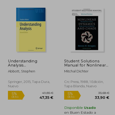
Understanding
Student Solutions
Analysis
Manual for Nonlinear
,04 €
25,12 €
5%
5%
(Undergraduate Texts
Dynamics and Chaos,
dcto.
dcto.
Abbott, Stephen
Mitchal Dichter
,34 €
23,86 €
in Mathematics) (en
2nd Edition (en Inglés)
Inglés)
Springer, 2015, Tapa Dura,
Crc Press, 1988, 1 Edición,
Nuevo
Tapa Blanda, Nuevo
Disponible
Usado
en Buen Estado a