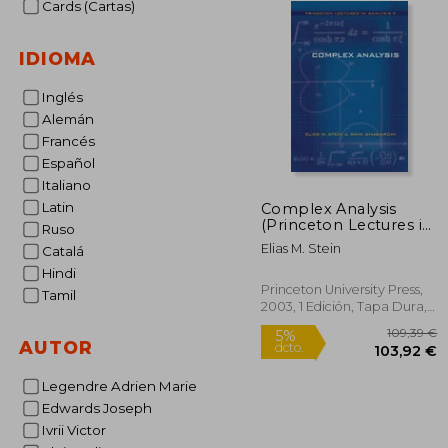
Cards (Cartas)
IDIOMA
Inglés
Alemán
Francés
Español
Italiano
Latin
Complex Analysis
(Princeton Lectures in
Ruso
Analysis) (en Inglés)
Elias M. Stein
Catalá
Hindi
Princeton University Press,
Tamil
2003, 1 Edición, Tapa Dura,
Nuevo
AUTOR
Legendre Adrien Marie
Edwards Joseph
10
5%
Ivrii Victor
dcto.
103