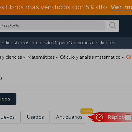
os libros más vendidos con 5% dto
Ver m
endidos
Libros con envío Rápido
Opiniones de clientes
y ciencias
Matemáticas
Cálculo y análisis matemático
Cá
s
sicos
Nuevo
uevos
Usados
Anticuarios
Rápido