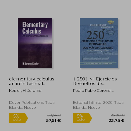
4,30 €
43,52 €
5%
5%
dcto.
dcto.
,58 €
41,34 €
elementary calculus:
〖250〗^+ Ejercicios
an infinitesimal
Resueltos de
approach (en Inglés)
Derivadas con más
Keisler, H. Jerome
Pedro Pablo Coronel
Aplicaciones: Incluye
P&Eacute;Rez; Pablo
Fundamento Teórico,:
Josu&Eacute; Coronel
Segunda Edición
Dover Publications, Tapa
Editorial Infinito, 2020, Tapa
L&Oacute;Pez
Ampliada y Mejorada.
Blanda, Nuevo
Blanda, Nuevo
(Coronel)