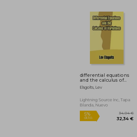
2
5%
dcto.
27
differential equations
and the calculus of
variations
Elsgolts, Lev
Lightning Source Inc, Tapa
Blanda, Nuevo