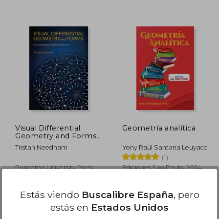
18,11 €
60,54 €
5%
5%
dcto.
dcto.
,20 €
57,51 €
Visual Differential
Geometría analítica
Geometry and Forms:
A Mathematical Drama
Tristan Needham
Yony Raúl Santaria Leuyacc
in Five Acts (en Inglés)
(1)
Princeton University Press,
Ediciones Sao Paulo, 2024,
2021, Tapa Blanda, Nuevo
Tapa Blanda, Nuevo
Estás viendo
Buscalibre España
, pero
estás en
Estados Unidos