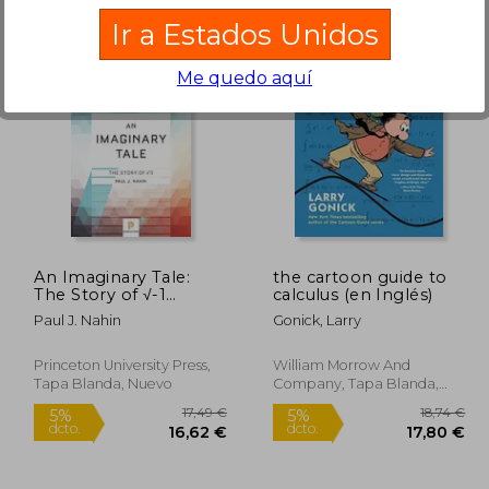
Ir a Estados Unidos
Me quedo aquí
7,71 €
56,25 €
5%
5%
dcto.
dcto.
,83 €
53,44 €
An Imaginary Tale:
the cartoon guide to
The Story of √-1
calculus (en Inglés)
(Princeton Science
Paul J. Nahin
Gonick, Larry
Library) (en Inglés)
Princeton University Press,
William Morrow And
Tapa Blanda, Nuevo
Company, Tapa Blanda,
Nuevo