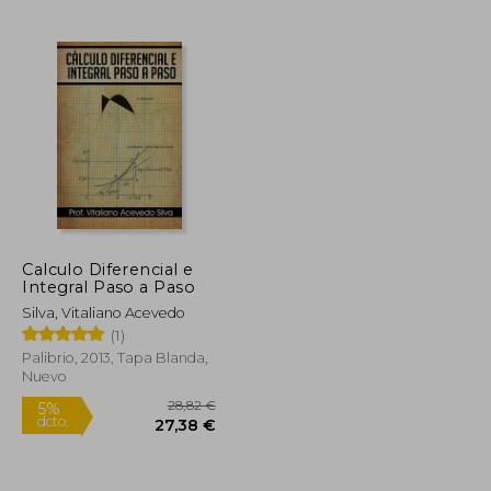
18,74 €
25,12 €
5%
dcto.
17,80 €
23,86 €
Calculo Diferencial e
Integral Paso a Paso
Silva, Vitaliano Acevedo
(1)
Palibrio, 2013, Tapa Blanda,
Nuevo