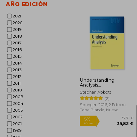
AÑO EDICIÓN
2021
2020
2019
2018
2017
5%
dcto.
17
2016
2015
2014
2013
2012
Understanding
2011
Analysis
(Undergraduate Texts
2010
Stephen Abbott
in Mathematics) (en
2008
(2)
Inglés)
2004
Springer, 2016, 2 Edición,
Tapa Blanda, Nuevo
2003
2002
2001
1999