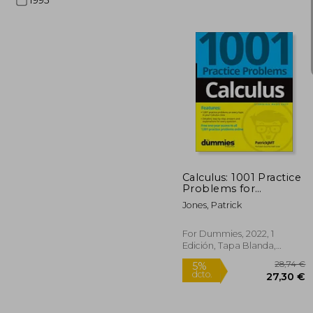
1995
3
5%
dcto.
35
Calculus: 1001 Practice
Problems for
Dummies (+ Free
Jones, Patrick
Online Practice) (en
Inglés)
For Dummies, 2022, 1
Edición, Tapa Blanda,
Nuevo