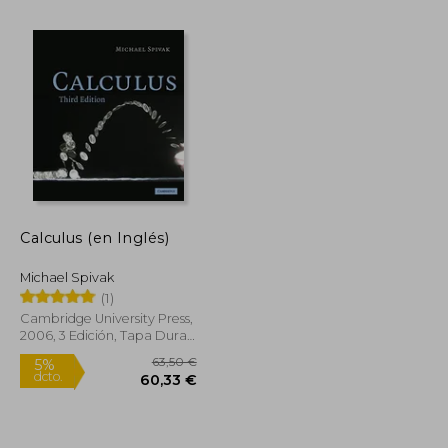
Calculus (en Inglés)
35,36 €
28,82 €
5%
dcto.
Michael Spivak
33,59 €
27,38 €
(1)
Cambridge University Press,
2006, 3 Edición, Tapa Dura,
Nuevo