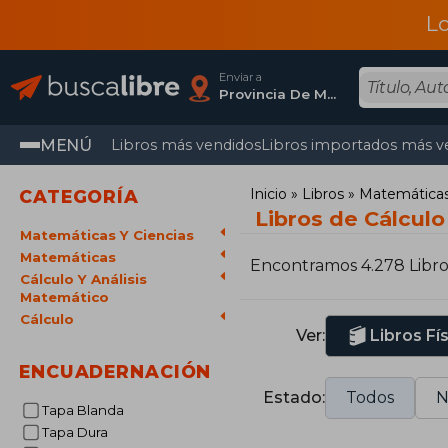
L
Enviar a
Provincia De Madrid
MENÚ
Libros más vendidos
Libros importados más v
Inicio
Libros
Matemáticas 
CATEGORÍA
Libros de Cálculo
Matemáticas Y Ciencias
Matemáticas
Encontramos 4.278 Libro
Cálculo Y Análisis
Matemático
Cálculo
Ver:
Libros Fí
ENCUADERNACIÓN
Estado:
Todos
N
Tapa Blanda
Tapa Dura