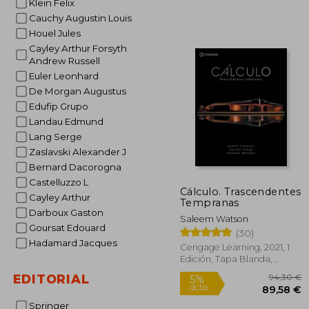
Klein Felix
Cauchy Augustin Louis
Houel Jules
Cayley Arthur Forsyth
Andrew Russell
Euler Leonhard
De Morgan Augustus
Edufip Grupo
Landau Edmund
Lang Serge
Zaslavski Alexander J
Bernard Dacorogna
Castelluzzo L
Cálculo. Trascendentes
Cayley Arthur
Tempranas
Darboux Gaston
Saleem Watson
Goursat Edouard
(30)
Hadamard Jacques
Cengage Learning, 2021, 1
Edición, Tapa Blanda,
Nuevo
EDITORIAL
Springer