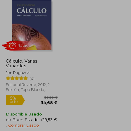
Cálculo. Varias
Rápido
Variables
Jon Rogawski
(4)
Editorial Reverté, 2012, 2
Edición, Tapa Blanda,
Nuevo
Disponible
Usado
en Buen Estado a
28,53 €
103,74 €
36,50 €
5%
.
Comprar Usado
dcto.
98,67 €
34,68 €