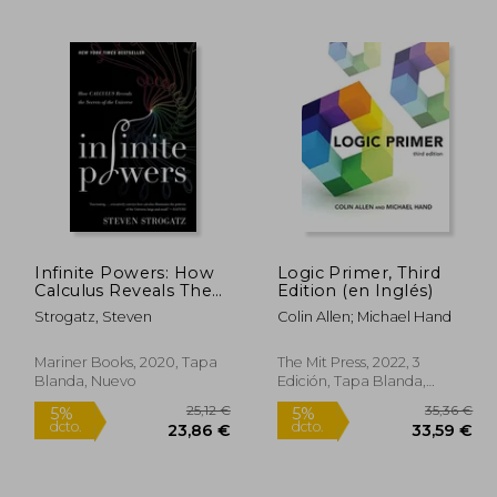
8,74 €
17,49 €
5%
5%
dcto.
dcto.
,30 €
16,62 €
Infinite Powers: How
Logic Primer, Third
Calculus Reveals The
Edition (en Inglés)
Secrets Of The
Strogatz, Steven
Colin Allen; Michael Hand
Universe (en Inglés)
Mariner Books, 2020, Tapa
The Mit Press, 2022, 3
Blanda, Nuevo
Edición, Tapa Blanda,
Nuevo