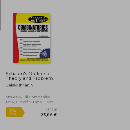
13,34 €
23,05 €
5%
dcto.
12,68 €
21,89 €
Schaum's Outline of
Theory and Problems
of Combinatorics
Balakrishnan, V.
Including Concepts of
Graph Theory (en
Inglés)
McGraw-Hill Companies,
1994, 1 Edición, Tapa Blanda,
Nuevo