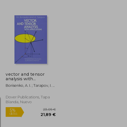
25,00 €
53,21 €
5%
dcto.
23,75 €
50,55 €
vector and tensor
analysis with
applications (en
Borisenko, A. I. ; Tarapov, I. E.
Inglés)
; Silverman, Richard A.
Dover Publications, Tapa
Blanda, Nuevo