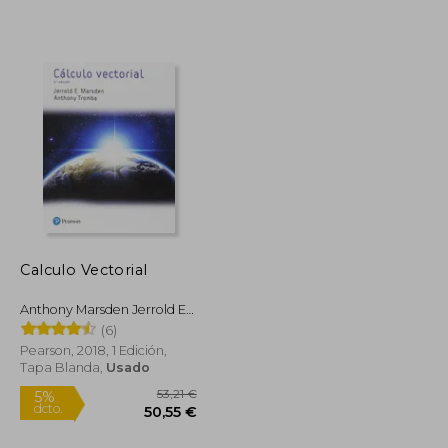
21,88 €
17,00 €
5%
dcto.
20,79 €
16,15 €
Calculo Vectorial
Anthony Marsden Jerrold E. /
Tromba
(6)
Pearson, 2018, 1 Edición,
Tapa Blanda,
Usado