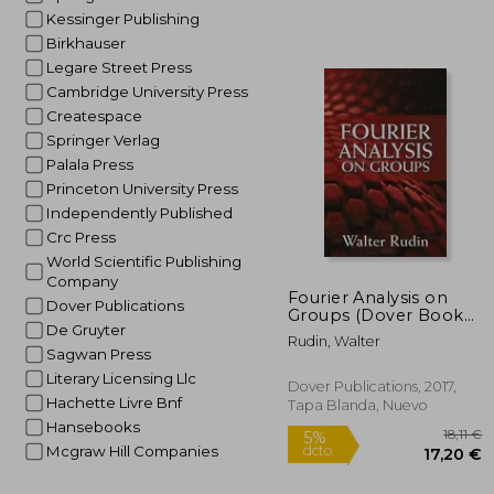
Kessinger Publishing
Birkhauser
Legare Street Press
Cambridge University Press
9
5%
Createspace
dcto.
89
Springer Verlag
Palala Press
Princeton University Press
Independently Published
Crc Press
World Scientific Publishing
Company
Fourier Analysis on
Dover Publications
Groups (Dover Books
De Gruyter
on Mathematics) (en
Rudin, Walter
Inglés)
Sagwan Press
Literary Licensing Llc
Dover Publications, 2017,
Hachette Livre Bnf
Tapa Blanda, Nuevo
Hansebooks
Mcgraw Hill Companies