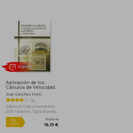
Aplicación de los
Cálculos de Velocidad
a la Reconstrucción de
José Sánchez Martí
Accidentes: El Informe
(4)
Pericial
Rápido
Editorial Club Universitario,
2011, 1 Edición, Tapa Blanda,
Nuevo