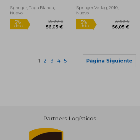
I. S.
Springer, Tapa Blanda,
Springer Verlag, 2010,
Nuevo
Nuevo
1
2
3
4
5
Página Siguiente
Partners Logísticos
165,84 €
109,37
5%
5%
dcto.
dcto.
157,55 €
103,90