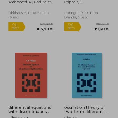
Ambrosetti, A. ; Coti-Zelati,
Leipholz, U.
in engineering (en
V.
Inglés)
Birkhauser, Tapa Blanda,
Springer, 2010, Tapa
Nuevo
Blanda, Nuevo
59,00 €
109,37
5%
5%
dcto.
dcto.
56,05 €
103,90
differential equations
oscillation theory of
with discontinuous
two-term differential
righthand sides:
equations (en Inglés)
Filippov, A. F.
Elias, Uri