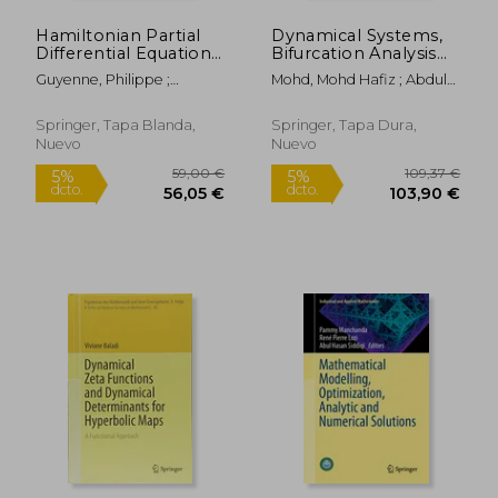
Hamiltonian Partial
Dynamical Systems,
Differential Equations
Bifurcation Analysis
and Applications (en
and Applications:
Guyenne, Philippe ;
Mohd, Mohd Hafiz ; Abdul
Inglés)
Penang, Malaysia,
Nicholls, David ; Sulem,
Rahman, Norazrizal Aswad
August 6-13, 2018 (en
Catherine
; Abd Hamid, Nur Nadiah
Inglés)
Springer, Tapa Blanda,
Springer, Tapa Dura,
Nuevo
Nuevo
69,25 €
72,74
5%
5%
dcto.
dcto.