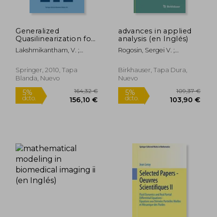
Generalized
advances in applied
Quasilinearization for
analysis (en Inglés)
Nonlinear Problems
Lakshmikantham, V. ;
Rogosin, Sergei V. ;
(en Inglés)
Vatsala, A. S.
Koroleva, Anna A.
Springer, 2010, Tapa
Birkhauser, Tapa Dura,
Blanda, Nuevo
Nuevo
54,42 €
109,37
5%
5%
dcto.
dcto.
51,70 €
103,90