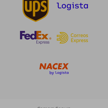
142,01 €
59,00
5%
5%