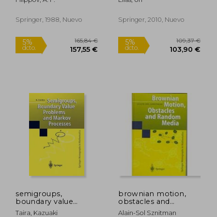
control systems (en
Inglés)
Springer, 1988, Nuevo
Springer, 2010, Nuevo
127,69 €
59,00
5%
5%
dcto.
dcto.
121,30 €
56,05
semigroups,
brownian motion,
boundary value
obstacles and
problems and
random media
Taira, Kazuaki
Alain-Sol Sznitman
markov processes