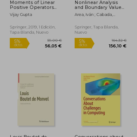
Moments of Linear
Nonlinear Analysis
Positive Operators
and Boundary Value
and Approximation
Problems: Nabvp
Vijay Gupta
Area, Iván ; Cabada,
(Springerbriefs in
2018, Santiago de
136,84 €
127,69
Alberto ; Cid, José Ángel
5%
5%
Mathematics) (en
Compostela, Spain,
dcto.
dcto.
130,00 €
121,30
Inglés)
September 4-7 (en
Springer, 2019, 1 Edición,
Springer, Tapa Blanda,
Inglés)
Tapa Blanda, Nuevo
Nuevo
Louis Boutet de
Conversations about