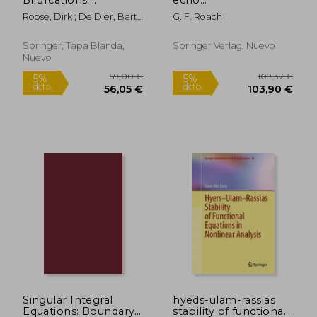
Numerical Techniques
analysis,scattering
Roose, Dirk ; De Dier, Bart ;
G. F. Roach
and Applications (en
theory and wave
Spence, Alastair
Inglés)
propagation
Springer, Tapa Blanda,
Springer Verlag, Nuevo
Nuevo
191,79 €
27,30
5%
5%
dcto.
dcto.
182,20 €
25,93
Singular Integral
hyeds-ulam-rassias
Equations: Boundary
stability of functional