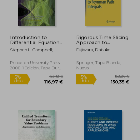
77,80 €
162,02
Introduction to
Rigorous Time Slicing
Differential Equations
Approach to
With Dynamical
Feynman Path
Stephen L. Campbell;
Fujiwara, Daisuke
Systems (en Inglés)
Integrals (en Inglés)
Richard Haberman
Princeton University Press,
Springer, Tapa Blanda,
2008, 1 Edición, Tapa Dura,
Nuevo
Nuevo