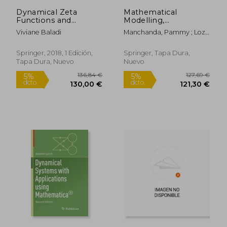
65,79 €
69,10
Dynamical Zeta
Mathematical
Functions and
Modelling,
Dynamical
Optimization,
Viviane Baladi
Manchanda, Pammy ; Lozi,
Determinants for
Analytic and
René Pierre ; Siddiqi, Abul
Hyperbolic Maps: A
Numerical Solutions
Hasan
Functional Approach
(en Inglés)
Springer, 2018, 1 Edición,
Springer, Tapa Dura,
(Ergebnisse der
Tapa Dura, Nuevo
Nuevo
Mathematik und Ihrer
Grenzgebiete. 3.
Folge (en Inglés)