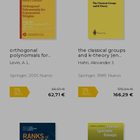
orthogonal
the classical groups
2,85 €
142,73 €
polynomials for
and k-theory (en
5%
5%
exponential weights
Inglés)
dcto.
dcto.
,21 €
135,59 €
Levin, A. L.
Hahn, Alexander J.
(en Inglés)
Springer, 2001, Nuevo
Springer, 1989, Nuevo