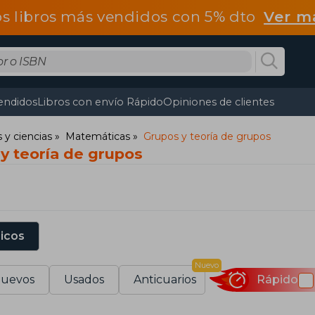
os libros más vendidos con 5% dto
Ver m
endidos
Libros con envío Rápido
Opiniones de clientes
y ciencias
Matemáticas
Grupos y teoría de grupos
y teoría de grupos
sicos
Nuevo
uevos
Usados
Anticuarios
Rápido