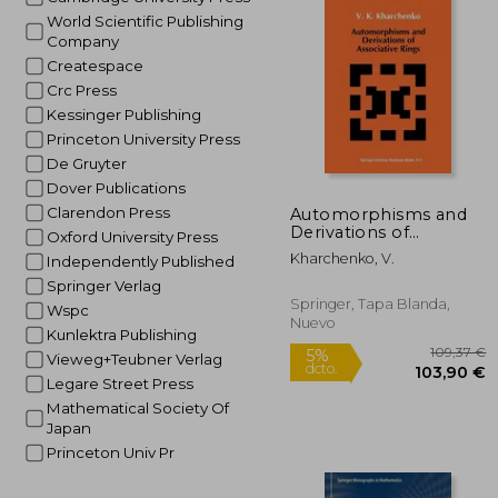
10
5%
World Scientific Publishing
dcto.
103
Company
Createspace
Crc Press
Kessinger Publishing
Princeton University Press
De Gruyter
Dover Publications
Clarendon Press
Automorphisms and
Derivations of
Oxford University Press
Associative Rings (en
Kharchenko, V.
Independently Published
Inglés)
Springer Verlag
Springer, Tapa Blanda,
Wspc
Nuevo
Kunlektra Publishing
Vieweg+Teubner Verlag
Legare Street Press
Mathematical Society Of
Japan
Princeton Univ Pr