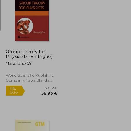
59,00 €
73,87 €
5%
dcto.
56,05 €
70,18 €
Group Theory for
Physicists (en Inglés)
Ma, Zhong-Qi
World Scientific Publishing
Company, Tapa Blanda,
Nuevo