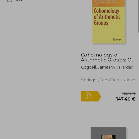
1
5%
dcto.
96
Cohomology of
Arithmetic Groups: On
the Occasion of
Cogdell, James W. ; Harder,
Joachim Schwermer's
Günter ; Kudla, Stephen
66th Birthday, Bonn,
Germany, June 2016
Springer, Tapa Dura, Nuevo
(en Inglés)