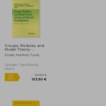
27,13 €
109,37 €
5%
dcto.
25,78 €
103,90 €
Groups, Modules, and
Model Theory -
Surveys and Recent
Droste, Manfred ; Fuchs,
Developments: In
László ; Goldsmith, Brendan
Memory of Rüdiger
Göbel (en Inglés)
Springer, Tapa Blanda,
Nuevo