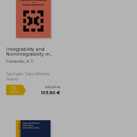
Integrability and
99,31 €
72,74 €
Nonintegrability in
5%
Geometry and
dcto.
94,35 €
69,10 €
Fomenko, A. T.
Mechanics (en Inglés)
Springer, Tapa Blanda,
Nuevo