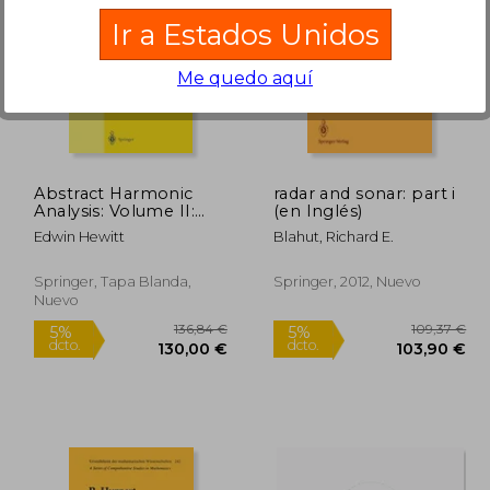
Ir a Estados Unidos
Me quedo aquí
01,81 €
59,00 €
5%
5%
dcto.
dcto.
,72 €
56,05 €
Abstract Harmonic
radar and sonar: part i
Analysis: Volume II:
(en Inglés)
Structure and Analysis
Edwin Hewitt
Blahut, Richard E.
for Compact Groups
Analysis on Locally
Compact Abelian
Springer, Tapa Blanda,
Springer, 2012, Nuevo
Groups (Grundlehren
Nuevo
der mathematischen
Wissenschaften)