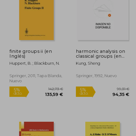
55,16 €
136,84 €
5%
5%
dcto.
dcto.
,40 €
130,00 €
finite groups ii (en
harmonic analysis on
Inglés)
classical groups (en
Inglés)
Huppert, B. ; Blackburn, N.
Kung, Sheng
Springer, 2011, Tapa Blanda,
Springer, 1992, Nuevo
Nuevo