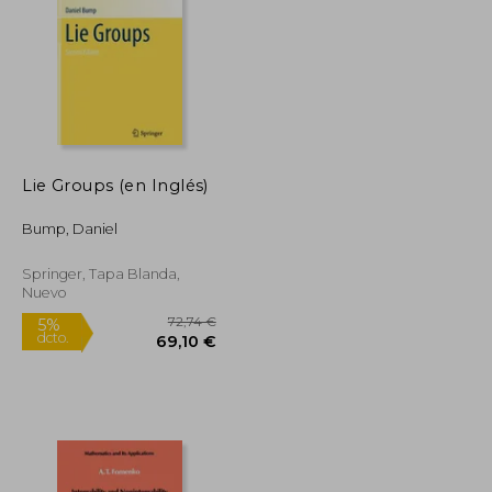
109,37 €
59,92 €
5%
dcto.
103,90 €
56,93 €
Lie Groups (en Inglés)
Bump, Daniel
Springer, Tapa Blanda,
Nuevo