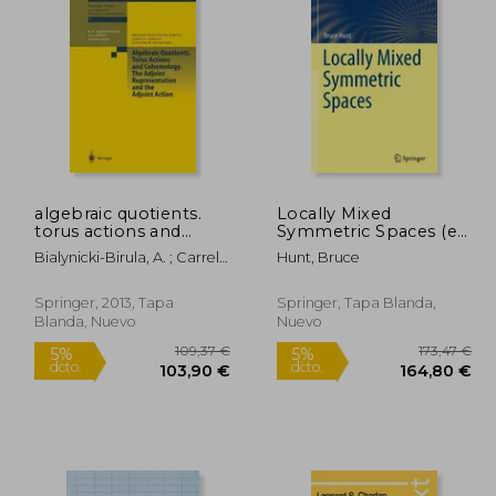
9,37 €
32,69 €
5%
5%
dcto.
dcto.
,90 €
31,06 €
algebraic quotients.
Locally Mixed
torus actions and
Symmetric Spaces (en
cohomology. the
Inglés)
Bialynicki-Birula, A. ; Carrell,
Hunt, Bruce
adjoint representation
J. ; McGovern, W. M.
and the adjoint action
(en Inglés)
Springer, 2013, Tapa
Springer, Tapa Blanda,
Blanda, Nuevo
Nuevo