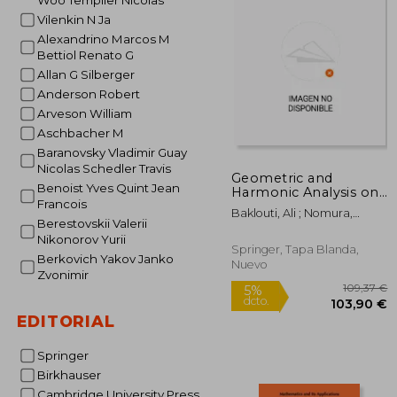
Woo Templier Nicolas
Vilenkin N Ja
Alexandrino Marcos M
Bettiol Renato G
Allan G Silberger
Anderson Robert
Arveson William
Aschbacher M
Baranovsky Vladimir Guay
Nicolas Schedler Travis
Geometric and
Benoist Yves Quint Jean
Harmonic Analysis on
Francois
Homogeneous
Baklouti, Ali ; Nomura,
Spaces: Tjc 2017,
Berestovskii Valerii
Takaaki
Mahdia, Tunisia,
Nikonorov Yurii
December 17-21 (en
Springer, Tapa Blanda,
Berkovich Yakov Janko
Inglés)
Nuevo
Zvonimir
EDITORIAL
Springer
Birkhauser
Cambridge University Press