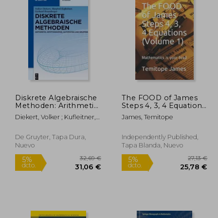
Diskrete Algebraische
The FOOD of James
Methoden: Arithmetik,
Steps 4, 3, 4 Equations
Kryptographie,
(Volume 1):
Diekert, Volker ; Kufleitner,
James, Temitope
Automaten Und
Mathematics is your
Manfred ; Rosenberger,
Gruppen (en Alemán)
food (en Inglés)
Gerhard
De Gruyter, Tapa Dura,
Independently Published,
Nuevo
Tapa Blanda, Nuevo