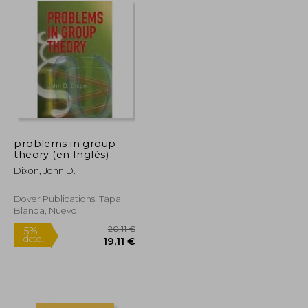
problems in group
theory (en Inglés)
Dixon, John D.
Dover Publications, Tapa
Blanda, Nuevo
15,32 €
20,11 €
5%
dcto.
14,55 €
19,11 €