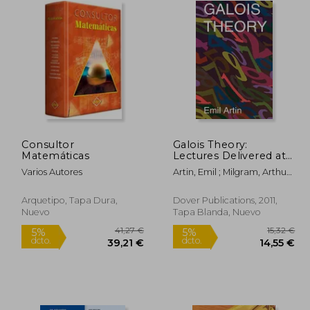
Consultor
Galois Theory:
Matemáticas
Lectures Delivered at
the University of Notre
Varios Autores
Artin, Emil ; Milgram, Arthur
Dame by Emil Artin
N.
(Notre Dame
Mathematical
Arquetipo, Tapa Dura,
Dover Publications, 2011,
Lectures, Number 2)
Nuevo
Tapa Blanda, Nuevo
(en Inglés)
4,78 €
41,27 €
5%
5%
dcto.
dcto.
,54 €
39,21 €