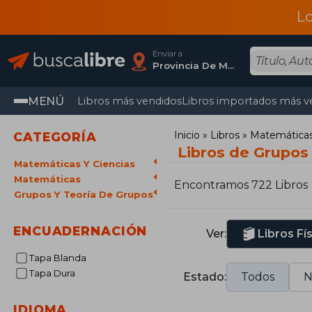
L
Enviar a
Provincia De Madrid
MENÚ
Libros más vendidos
Libros importados más v
Inicio
Libros
Matemáticas 
CATEGORÍA
Libros de Grupos 
Matemáticas Y Ciencias
Matemáticas
Encontramos 722 Libros
Grupos Y Teoría De Grupos
ENCUADERNACIÓN
Ver:
Libros Fí
Tapa Blanda
Tapa Dura
Estado:
Todos
N
IDIOMA