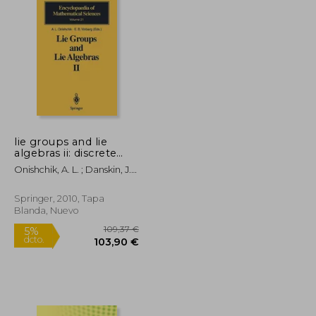
lie groups and lie
algebras ii: discrete
subgroups of lie
Onishchik, A. L. ; Danskin, J. ;
groups and
Feigin, B. L.
cohomologies of lie
groups and lie
Springer, 2010, Tapa
algebras (en Inglés)
Blanda, Nuevo