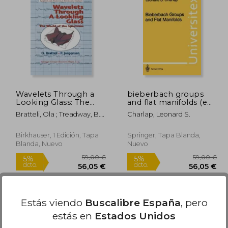
9,37 €
109,37 €
5%
5%
dcto.
dcto.
,90 €
103,90 €
Wavelets Through a
bieberbach groups
Looking Glass: The
and flat manifolds (en
World of the
Inglés)
Bratteli, Ola ; Treadway, B. ;
Charlap, Leonard S.
Spectrum (en Inglés)
Jorgensen, Palle
Birkhauser, 1 Edición, Tapa
Springer, Tapa Blanda,
Blanda, Nuevo
Nuevo
Estás viendo
Buscalibre España
, pero
estás en
Estados Unidos