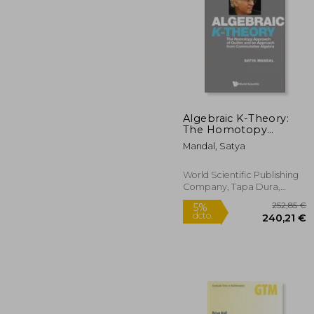
1
5%
dcto.
147
Algebraic K-Theory:
The Homotopy
Approach of Quillen
Mandal, Satya
and an Approach
from Commutative
Algebra (en Inglés)
World Scientific Publishing
Company, Tapa Dura,
Nuevo