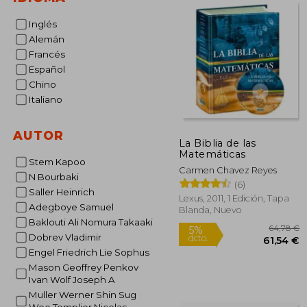
Inglés
Alemán
Francés
Español
Chino
Italiano
AUTOR
La Biblia de las
Matemáticas
Stem Kapoo
Carmen Chavez Reyes
N Bourbaki
(6)
Saller Heinrich
Lexus, 2011, 1 Edición, Tapa
Adegboye Samuel
Blanda, Nuevo
Baklouti Ali Nomura Takaaki
Dobrev Vladimir
Engel Friedrich Lie Sophus
Mason Geoffrey Penkov
Ivan Wolf Joseph A
6
5%
Muller Werner Shin Sug
dcto.
61