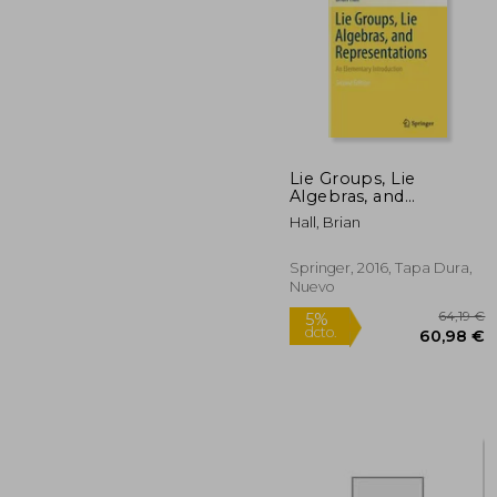
Lie Groups, Lie
25
Algebras, and
5%
Representations: An
dcto.
240
Hall, Brian
Elementary
Introduction (en
Inglés)
Springer, 2016, Tapa Dura,
Nuevo