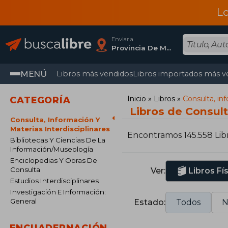
L
Enviar a
Provincia De Madrid
MENÚ
Libros más vendidos
Libros importados más v
Inicio
Libros
Consulta, inf
CATEGORÍA
Libros de Consult
Consulta, Información Y
Materias Interdisciplinares
Encontramos 145.558 Lib
Bibliotecas Y Ciencias De La
Información/Museología
Enciclopedias Y Obras De
Consulta
Ver:
Libros Fí
Estudios Interdisciplinares
Investigación E Información:
General
Estado:
Todos
N
ENCUADERNACIÓN