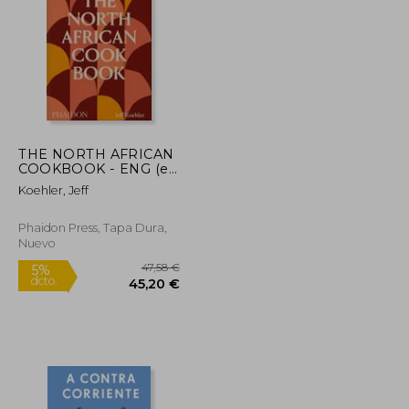
56,25 €
19,64 €
5%
dcto.
53,44 €
18,65 €
THE NORTH AFRICAN
COOKBOOK - ENG (en
Inglés)
Koehler, Jeff
Phaidon Press, Tapa Dura,
Nuevo