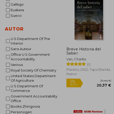
1
5%
Gallego
dcto.
11
Euskera
Sueco
AUTOR
U S Department Of The
Interior
Breve Historia del
Sans Auteur
Saber
Office U S Government
Accountability
Van, Charles
(1)
Various
Planeta, 2022, Tapa Blanda,
Royal Society Of Chemistry
Nuevo
United States Department
Of Agriculture
U S Department Of
Commerce
Government Accountability
Office
Books Zhingoora
Personogen