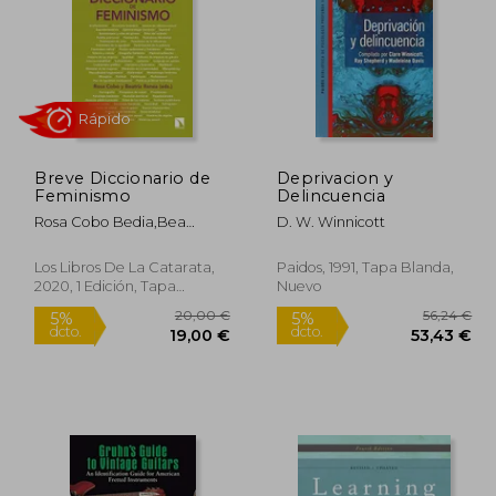
Breve Diccionario de
Deprivacion y
7,90 €
19,99 €
Feminismo
Delincuencia
5%
5%
dcto.
dcto.
,51 €
18,99 €
Rosa Cobo Bedia,Bea
D. W. Winnicott
Ranea Triviño
Los Libros De La Catarata,
Paidos, 1991, Tapa Blanda,
2020, 1 Edición, Tapa
Nuevo
Blanda, Nuevo