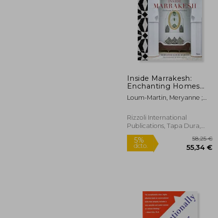
Inside Marrakesh:
Enchanting Homes
5%
and Gardens (en
dcto.
7
Loum-Martin, Meryanne ;
Inglés)
Cazals, Jean
Rizzoli International
Publications, Tapa Dura,
Nuevo