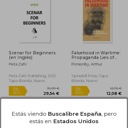
1,44 €
13,90 €
5%
5%
dcto.
dcto.
,37 €
13,21 €
Scenar for Beginners
Falsehood in Wartime:
(en Inglés)
Propaganda Lies of
the First World war
Peta Zafir
Ponsonby, Arthur
(en Inglés)
Peta Zafir Publishing, 2021,
Spinebill Press, Tapa
Tapa Blanda, Nuevo
Blanda, Nuevo
Estás viendo
Buscalibre España
, pero
estás en
Estados Unidos