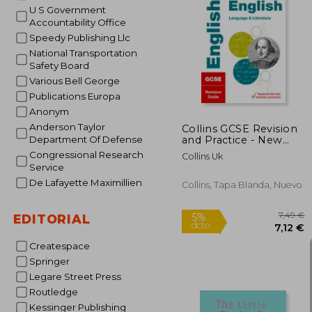
U S Government
Accountability Office
2
Speedy Publishing Llc
5%
dcto.
20
National Transportation
Safety Board
Various Bell George
Publications Europa
Anonym
Anderson Taylor
Collins GCSE Revision
and Practice - New
Department Of Defense
2015 Curriculum
Congressional Research
Collins Uk
Edition -- GCSE
Service
English Language and
De Lafayette Maximillien
English Literature:
Collins, Tapa Blanda, Nuevo
Revision Guide (en
Inglés)
EDITORIAL
Createspace
Springer
Legare Street Press
Routledge
Kessinger Publishing