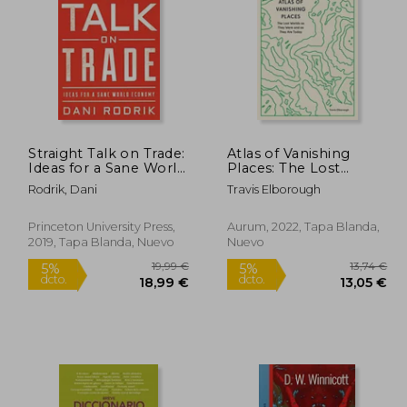
15,52 €
21,24 €
5%
5%
dcto.
dcto.
,74 €
20,18 €
Straight Talk on Trade:
Atlas of Vanishing
Ideas for a Sane World
Places: The Lost
Economy (en Inglés)
Worlds as They Were
Rodrik, Dani
Travis Elborough
and as They are Today
(Stanford Travel Book
Award Winner) (en
Princeton University Press,
Aurum, 2022, Tapa Blanda,
Inglés)
2019, Tapa Blanda, Nuevo
Nuevo