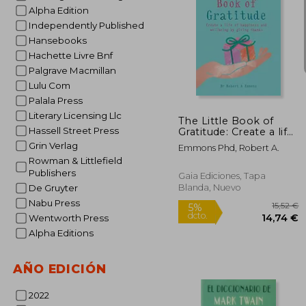
Alpha Edition
Independently Published
Hansebooks
Hachette Livre Bnf
5%
Palgrave Macmillan
dcto.
7
Lulu Com
Palala Press
Literary Licensing Llc
The Little Book of
Hassell Street Press
Gratitude: Create a life
of happiness and
Grin Verlag
Emmons Phd, Robert A.
wellbeing by giving
Rowman & Littlefield
thanks (MBS Little
Publishers
Book of...) (en Inglés)
Gaia Ediciones, Tapa
Blanda, Nuevo
De Gruyter
Nabu Press
Wentworth Press
Alpha Editions
AÑO EDICIÓN
2022