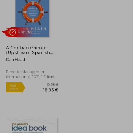
A Contracorriente
13,74 €
47,58 €
(Upstream Spanish
5%
Edition)
dcto.
13,05 €
45,20 €
Dan Heath
Reverte Management
International, 2021, 1 Edición,
Tapa Blanda, Nuevo