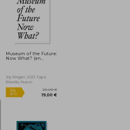
19,00 €
25,00 €
5%
dcto.
18,05 €
23,75 €
Museum of the Future:
Now What? (en
Inglés)
Jrp Ringier, 2021, Tapa
Blanda, Nuevo