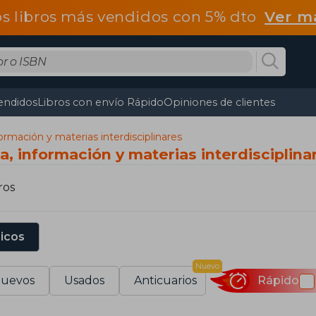
os libros más vendidos con 5% dto
Ver m
endidos
Libros con envío Rápido
Opiniones de clientes
ormación y materias interdisciplinares
a, información y materias interdisciplina
ros
sicos
Nuevo
uevos
Usados
Anticuarios
Rápido