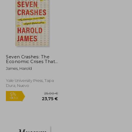
15,50 €
5%
dcto.
9,72 €
14,73 €
Seven Crashes: The
Economic Crises That
Shaped Globalization
James, Harold
(en Inglés)
Yale University Press, Tapa
Dura, Nuevo