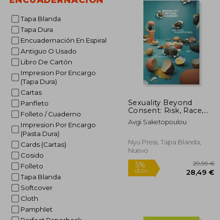
Tapa Blanda
Tapa Dura
Encuadernación En Espiral
Antiguo O Usado
Libro De Cartón
Impresion Por Encargo
(Tapa Dura)
Cartas
Sexuality Beyond
Panfleto
Consent: Risk, Race,
Folleto / Cuaderno
Traumatophilia (Sexual
Avgi Saketopoulou
Impresion Por Encargo
Cultures, 61) (en
Inglés)
(Pasta Dura)
Nyu Press, Tapa Blanda,
Cards (Cartas)
Nuevo
Cosido
Folleto
Tapa Blanda
Softcover
Cloth
2
5%
Pamphlet
dcto.
28