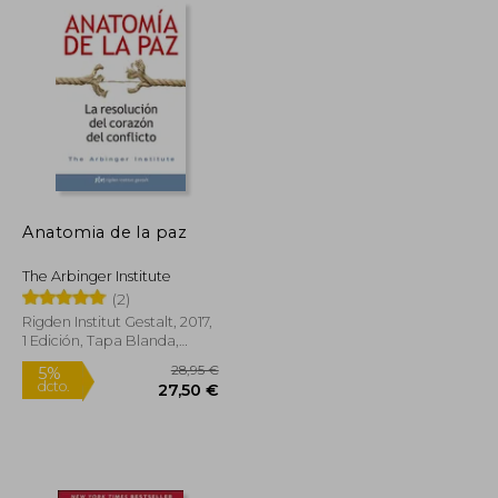
Anatomia de la paz
The Arbinger Institute
(2)
Rigden Institut Gestalt, 2017,
1 Edición, Tapa Blanda,
Nuevo
11,24 €
28,95 €
5%
dcto.
10,68 €
27,50 €