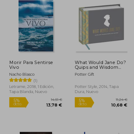
Morir Para Sentirse
What Would Jane Do?
Vivo
Quips and Wisdom
From Jane Austen (en
Nacho Blasco
Potter Gift
Inglés)
(1)
Letrame, 2018, 1 Edición,
Potter Style, 2014, Tapa
Tapa Blanda, Nuevo
Dura, Nuevo
9,99 €
14,51 €
5%
5%
dcto.
dcto.
,49 €
13,78 €