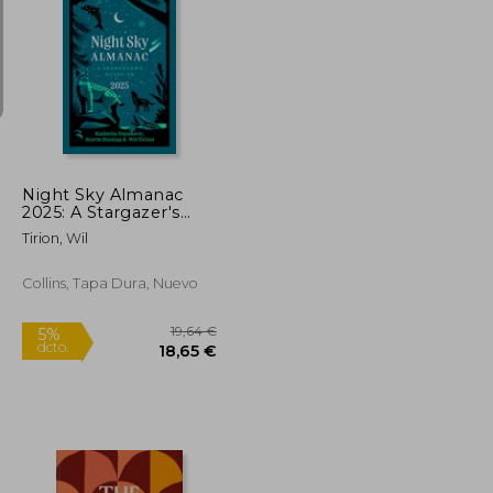
12,72 €
20,00 €
5%
dcto.
12,08 €
19,00 €
Night Sky Almanac
2025: A Stargazer's
Guide (en Inglés)
Tirion, Wil
Collins, Tapa Dura, Nuevo