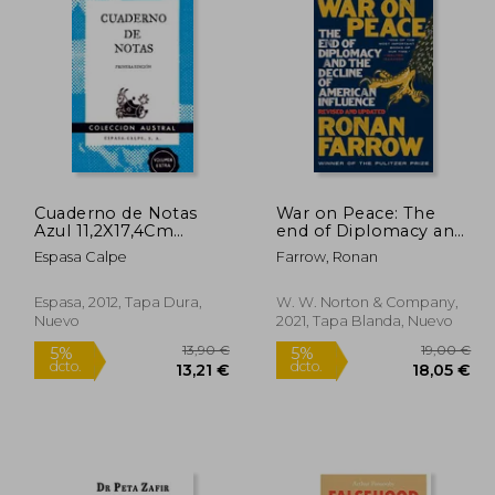
2,49 €
17,76 €
5%
dcto.
,87 €
16,87 €
Cuaderno de Notas
War on Peace: The
Azul 11,2X17,4Cm
end of Diplomacy and
(Austral Ediciones
the Decline of
Espasa Calpe
Farrow, Ronan
Especiales)
American Influence
(en Inglés)
Espasa, 2012, Tapa Dura,
W. W. Norton & Company,
Nuevo
2021, Tapa Blanda, Nuevo