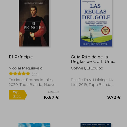
El Príncipe
Guía Rápida de la
Reglas de Golf: Una
Guía Rápida y Práctica
Nicolás Maquiavelo
Golfwell, El Equipo
de las Reglas de Golf
(23)
2019 (Edición de
Bolsillo)
Ediciones Promocionales,
Pacific Trust Holdings Nz
2020, Tapa Blanda, Nuevo
Ltd., 2019, Tapa Blanda,
Usado