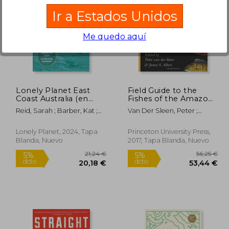
Ir a Estados Unidos
Me quedo aquí
7,49 €
31,09 €
5%
5%
dcto.
dcto.
,12 €
29,54 €
Lonely Planet East
Field Guide to the
Coast Australia (en
Fishes of the Amazon,
Inglés)
Orinoco, and Guianas
Reid, Sarah ; Barber, Kat ;
Van Der Sleen, Peter ;
(Princeton Field
D'Arcy, Jayne
Albert, James S.
Guides) (en Inglés)
Lonely Planet, 2024, Tapa
Princeton University Press,
Blanda, Nuevo
2017, Tapa Blanda, Nuevo