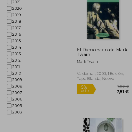
2021
2020
2019
2018
2017
2016
5%
2015
dcto.
14
2014
El Diccionario de Mark
2013
Twain
2012
Mark Twain
2011
2010
Valdemar, 2003, 1 Edición,
Tapa Blanda, Nuevo
2009
2008
2007
2006
2005
2003