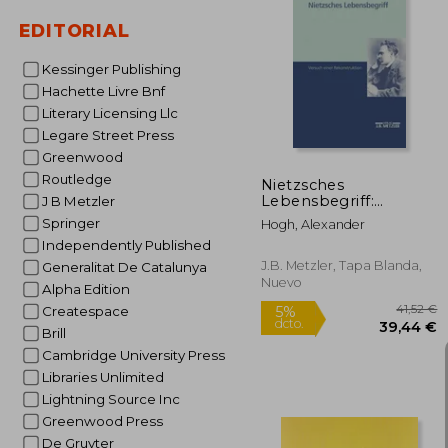
EDITORIAL
Kessinger Publishing
44
Hachette Livre Bnf
Literary Licensing Llc
Legare Street Press
Greenwood
Routledge
Nietzsches
Lebensbegriff:
J B Metzler
Versuch Einer
Springer
Hogh, Alexander
Rekonstruktion (en
Independently Published
Alemán)
J.B. Metzler, Tapa Blanda,
Generalitat De Catalunya
Nuevo
Alpha Edition
Createspace
Brill
Cambridge University Press
Libraries Unlimited
Lightning Source Inc
Greenwood Press
De Gruyter