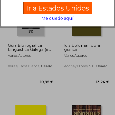
Ir a Estados Unidos
Me quedo aquí
1,52 €
34,84 €
5%
5%
dcto.
dcto.
,44 €
33,10 €
Guia Bibliografica
luis bolumar. obra
Linguistica Galega (en
grafica
Gallego)
Varios Autores
Varios Autores
Xerais, Tapa Blanda,
Usado
Adonay Llibres, S.l.,
Usado