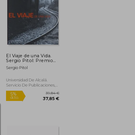
25,12 €
72,74 €
5%
dcto.
23,86 €
69,10 €
El Viaje de una Vida.
Sergio Pitol: Premio
Cervantes 2005
Sergio Pitol
Universidad De Alcalá.
Servicio De Publicaciones,
2006, 1 Edición, Tapa
Blanda, Nuevo