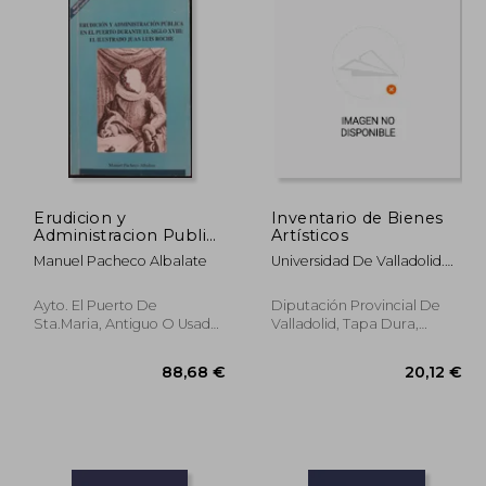
Erudicion y
Inventario de Bienes
Administracion Publica
Artísticos
en el Puerto Durante
Manuel Pacheco Albalate
Universidad De Valladolid.
el Siglo Xviii: El
Facultad De Filosofía Y
Ilustrado Juan Luis
Letras. Departamento De
Roche
Ayto. El Puerto De
Diputación Provincial De
Historia Del Arte
Sta.Maria, Antiguo O Usado,
Valladolid, Tapa Dura,
Usado
Usado