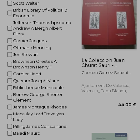
Scott Walter
35
British Library Of Political &
Economic
Jefferson Thomas Lipscomb
Andrew A Bergh Albert
Ellery
Garnier Jacques
Ottmann Henning
Jon Stewart
La Coleccion Juan
Brownson Orestes A
Churat Sauri -
Brownson Henry F
Catalogo de Obras
Carmen Gomez Senent
Cordier Henri
Impresas y
Martinez Belen Gisbert
Manuscritas - 2 Tomos
Querard Joseph Marie
Aguilar
Ajuntament De Valencia,
Bibliotheque Municipale
Valencia,, Tapa Blanda,
Borrow George Shorter
Usado
Clement
James Montague Rhodes
Macaulay Lord Trevelyan
Lady
Pilling James Constantine
Baladi Mauro