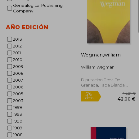
Genealogical Publishing
Company
AÑO EDICIÓN
4
5%
dcto.
39
2013
2012
2011
Wegman,william
2010
2009
William Wegman
2008
Diputacion Prov. De
2007
Granada, Tapa Blanda,
2006
Nuevo
2005
2003
1999
1993
1990
1989
1988