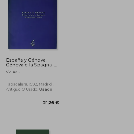
España y Génova.
Génova e la Spagna. El
Mediterráneo y
Vv. Aa.-
América.
Tabacalera, 1992, Madrid.,,
Antiguo O Usado,
Usado