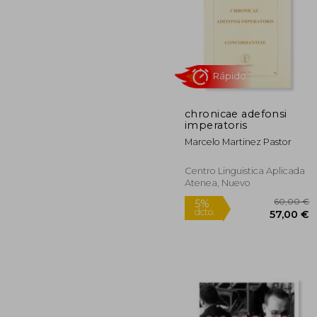
chronicae adefonsi
6
imperatoris
5%
dcto.
64
Marcelo Martinez Pastor
Centro Linguistica Aplicada
Atenea, Nuevo