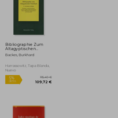
13,24 €
18,00 €
Bibliographie Zum
Altagyptischen
Totenbuch (en
Backes, Burkhard
Alemán)
Harrassowitz, Tapa Blanda,
Nuevo