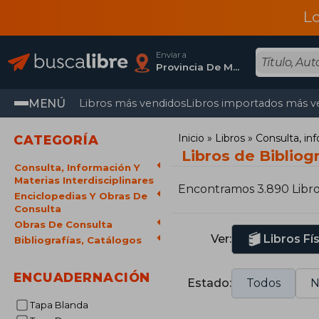
L
Enviar a
Provincia De Madrid
MENÚ
Libros más vendidos
Libros importados más v
Inicio
Libros
Consulta, inf
CATEGORÍA
Libros de Bibliog
Consulta, Información Y
Materias Interdisciplinares
Encontramos 3.890 Libr
Enciclopedias Y Obras De
Consulta
Obras De Consulta
Ver:
Libros Fí
Bibliografías, Catálogos
ENCUADERNACIÓN
Estado:
Todos
N
Tapa Blanda