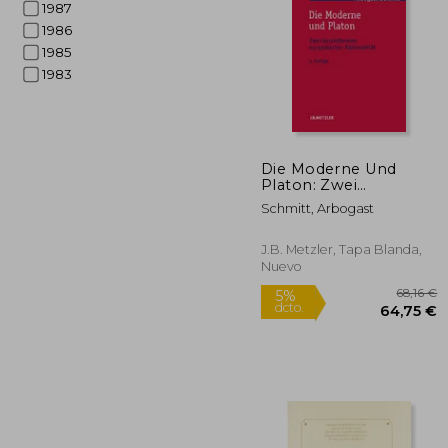
1987
1986
1985
1983
4
5%
dcto.
42
Die Moderne Und
Platon: Zwei
Grundformen
Schmitt, Arbogast
Europäischer
Rationalität (en
Alemán)
J.B. Metzler, Tapa Blanda,
Nuevo