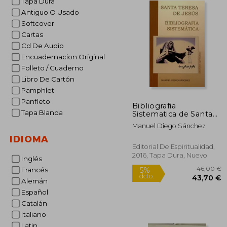
Tapa Dura
Antiguo O Usado
Softcover
Cartas
Cd De Audio
Encuadernacion Original
Folleto / Cuaderno
Libro De Cartón
Pamphlet
Panfleto
Bibliografia
Tapa Blanda
Sistematica de Santa
Teresa de Jesus
Manuel Diego Sánchez
IDIOMA
Editorial De Espiritualidad,
2016, Tapa Dura, Nuevo
Inglés
Francés
Alemán
Español
Catalán
46
5%
Italiano
dcto.
43
Latin