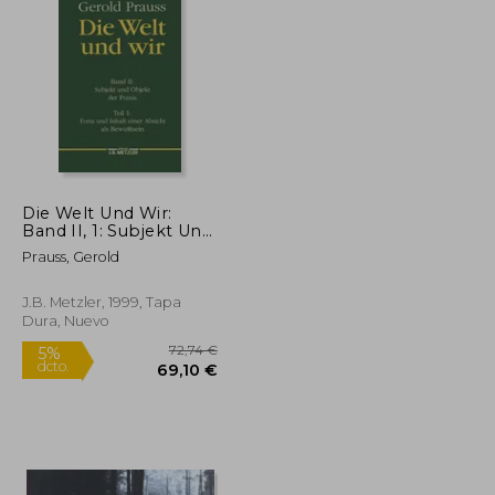
20,12 €
21,26 €
Die Welt Und Wir:
Band II, 1: Subjekt Und
Objekt Der Praxis.
Prauss, Gerold
Form Und Inhalt Einer
Absicht ALS
Bewußtsein (en
J.B. Metzler, 1999, Tapa
Alemán)
Dura, Nuevo