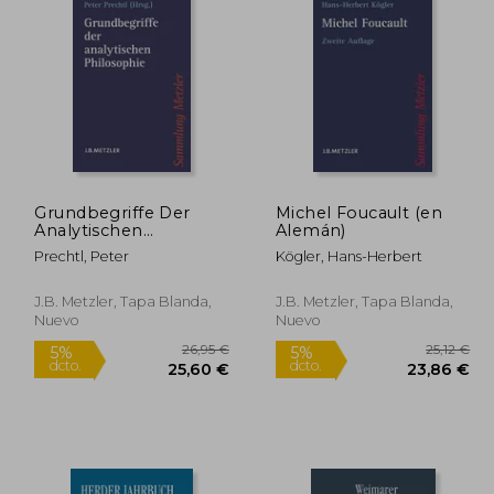
,00 €
88,68 €
Grundbegriffe Der
Michel Foucault (en
Analytischen
Alemán)
Philosophie (en
Prechtl, Peter
Kögler, Hans-Herbert
Alemán)
J.B. Metzler, Tapa Blanda,
J.B. Metzler, Tapa Blanda,
Nuevo
Nuevo