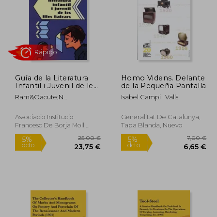
Guía de la Literatura
Homo Videns. Delante
8,16 €
36,11 €
Infantil i Juvenil de les
de la Pequeña Pantalla
5%
5%
Illes Balears (en
dcto.
dcto.
,75 €
34,30 €
Ram&Oacute;N
Isabel Campi I Valls
Catalán)
D&Iacute;Az I Villalonga
Associacio Institucio
Generalitat De Catalunya,
Francesc De Borja Moll,
Tapa Blanda, Nuevo
2003, 1 Edición, Tapa
Blanda, Nuevo