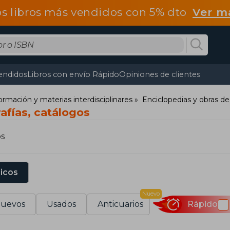
os libros más vendidos con 5% dto
Ver m
endidos
Libros con envío Rápido
Opiniones de clientes
ormación y materias interdisciplinares
Enciclopedias y obras de
rafías, catálogos
os
sicos
Nuevo
uevos
Usados
Anticuarios
Rápido