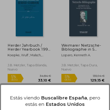
26,95 €
5%
5%
dcto.
dcto.
,00 €
25,60 €
Herder Jahrbuch /
Weimarer Nietzsche-
Herder Yearbook 1994
Bibliographie in 5
(en Alemán)
Bänden: Band 1:
Koepke, Wulf ; Malsch,
Loparo, Kenneth A.
Primärliteratur 1867-
Wilfried
1998 (en Alemán)
J.B. Metzler, Tapa Blanda,
J.B. Metzler, Tapa Dura,
Nuevo
Nuevo
Estás viendo
Buscalibre España
, pero
estás en
Estados Unidos