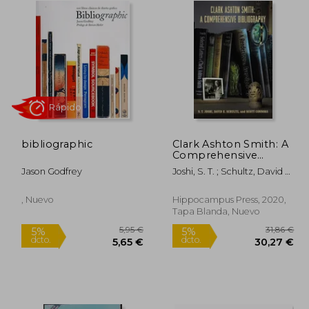
bibliographic
Clark Ashton Smith: A
Rápido
Comprehensive
Bibliography (en
Jason Godfrey
Joshi, S. T. ; Schultz, David E.
Inglés)
; Connors, Scott
, Nuevo
Hippocampus Press, 2020,
Tapa Blanda, Nuevo
,00 €
5,95 €
5%
5%
dcto.
dcto.
,70 €
5,65 €