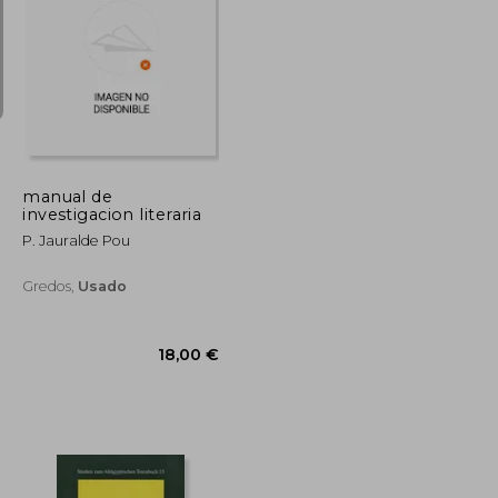
135,94 €
39,84 €
5%
dcto.
129,15 €
37,85 €
manual de
investigacion literaria
P. Jauralde Pou
Gredos,
Usado