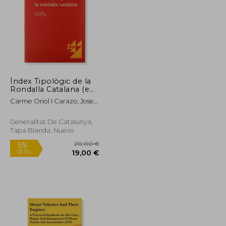
Índex Tipològic de la
21,67 €
115,49 €
Rondalla Catalana (en
5%
Catalán)
dcto.
20,59 €
109,72 €
Carme Oriol I Carazo; Josep
M. Pujol
Generalitat De Catalunya,
Tapa Blanda, Nuevo