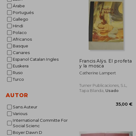
Árabe
Portugués
Gallego
Hindi
Polaco
Africanos
Basque
Canares
Espanol Catalan Ingles
Francis Alÿs. El profeta
y la mosca
Euskera
Ruso
Catherine Lampert
Turco
Turner Publicaciones, S.L,
Tapa Blanda,
Usado
AUTOR
Sans Auteur
Various
International Committe For
Social Scienc
Boyer Dawn D