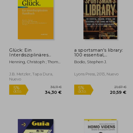
4,21 €
,00 €
10,95 €
Glück: Ein
a sportsman's library:
Interdisziplinäres
100 essential,
Handbuch (en
engaging, offbeat, and
Henning, Christoph ; Thomä,
Bodio, Stephen J.
Alemán)
occasionally odd
Dieter ; Mitscherlich-
fishing and hunting
Schönherr, Olivia
books for the
J.B. Metzler, Tapa Dura,
Lyons Press, 2013, Nuevo
adventurous reader
Nuevo
(en Inglés)