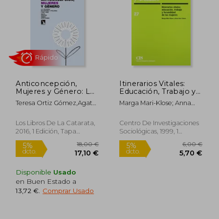
14,00 €
13,00
5%
5%
dcto.
dcto.
13,30 €
12,35
Anticoncepción,
Itinerarios Vitales:
Mujeres y Género: La
Educación, Trabajo y
‘Píldora’ en España y
Fecundidad en las
Teresa Ortiz Gómez,Agata
Marga Mari-Klose; Anna
Polonia (1960-1980)
Mujeres
Ignaciuk
Nos Colom
Los Libros De La Catarata,
Centro De Investigaciones
2016, 1 Edición, Tapa
Sociológicas, 1999, 1
Blanda, Nuevo
Edición, Tapa Blanda,
Nuevo
Disponible
Usado
en Buen Estado a
13,72 €
.
Comprar Usado
Rápido