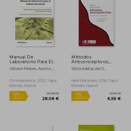
12,00 €
5%
dcto.
11,40 €
99,00
Manual De
Métodos
Laboratorio Para El
Anticonceptivos,
Análisis Del Semen:
Manual Para el uso de
Urbano Felices, Aurora ;
Silvia In&Eacute;S
Manual Analítico Y
Cardenas Povedano, Marta
Ciarmatori; Vilda
Técnico De Ayuda Al
; Gutierrez Romero, Javier
Discacciati; Valeria
Diagnóstico De La
Omniascience, 2012, Tapa
Ned Ediciones, 2016, Tapa
Ma
M&Uuml;Lli
Esterilidad Y
Blanda, Nuevo
Blanda, Nuevo
Subfertilidad De
Origen ... De
Reproducción
Asistida (spanish
Edition)