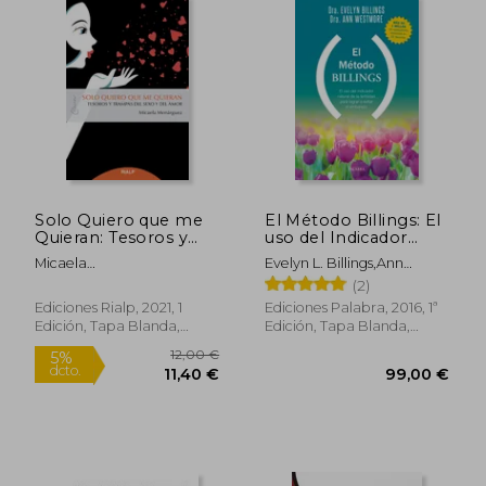
Solo Quiero que me
El Método Billings: El
Quieran: Tesoros y
uso del Indicador
Trampas del Sexo y el
Natural de la
Micaela
Evelyn L. Billings,Ann
Amor (Claves)
Fertilidad Para Lograr
Men&Aacute;Rguez
Westmore,Pam Brewster
(2)
o Evitar el Embarazo
Carre&Ntilde;O
Ediciones Rialp, 2021, 1
Ediciones Palabra, 2016, 1ª
Edición, Tapa Blanda,
Edición, Tapa Blanda,
Nuevo
Usado