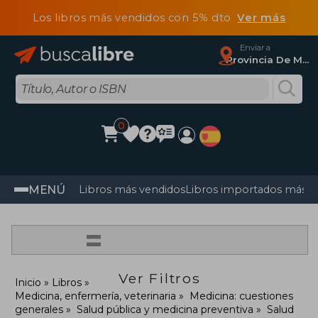
Los libros más vendidos con 5% dto
Ver más
Enviar a
Provincia De Madrid
0
MENÚ
Libros más vendidos
Libros importados más v
=
Ver Filtros
Inicio
Libros
Medicina, enfermería, veterinaria
Medicina: cuestiones
generales
Salud pública y medicina preventiva
Salud