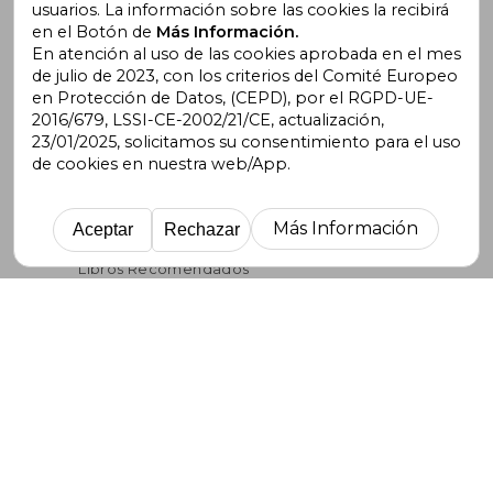
Política de Privacidad
usuarios. La información sobre las cookies la recibirá
Cómo Comprar
en el Botón de
Más Información.
Nuestras Formas de Pago
En atención al uso de las cookies aprobada en el mes
de julio de 2023, con los criterios del Comité Europeo
Opiniones de Clientes
en Protección de Datos, (CEPD), por el RGPD-UE-
Seguridad Redes Sociales
2016/679, LSSI-CE-2002/21/CE, actualización,
Términos y Condiciones de Uso
23/01/2025, solicitamos su consentimiento para el uso
Condiciones de Venta
de cookies en nuestra web/App.
Gastos de Envío
Blog
Lista de autores
Más Información
Aceptar
Rechazar
Incentivo a la Lectura
Libros Recomendados