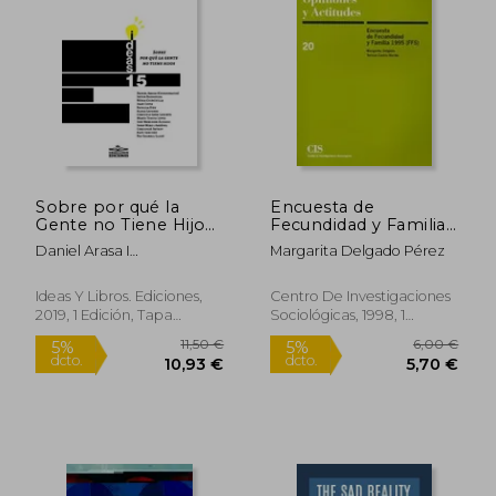
29,56 €
6,90
5%
5%
dcto.
dcto.
28,08 €
6,56
Sobre por qué la
Encuesta de
Gente no Tiene Hijos
Fecundidad y Familia
(Ideas)
1995 (Ffs)
Daniel Arasa I
Margarita Delgado Pérez
Fav&Aacute;; Jos&Eacute;
Andr&Eacute;S-Gallego
Ideas Y Libros. Ediciones,
Centro De Investigaciones
2019, 1 Edición, Tapa
Sociológicas, 1998, 1
Blanda, Nuevo
Edición, Tapa Blanda,
Nuevo