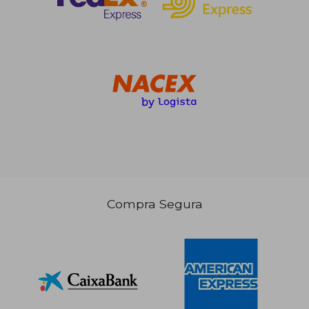
14,00 €
5%
dcto.
13,30 €
Compra Segura