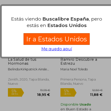
Estás viendo
Buscalibre España
, pero
estás en
Estados Unidos
Ir a Estados Unidos
18,00 €
6,00
5%
5%
dcto.
dcto.
17,10 €
5,70
Me quedo aquí
La Salud de tus
Ramiro Descubre a
Hormonas
Estrezu
Belinda Kirkpatrick Ainsley
Maria Noel Toledo
Johnstone
Zenith, 2020, Tapa Blanda,
Primera Persona, Tapa
Nuevo
Blanda, Nuevo
Disponible
Usado
en Buen Estado a