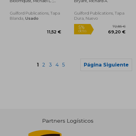
Bloomquist, Michael L. ;
Bryant, Richard A.
Best Practices for
Schnell, Steven V.
Intervention (en
Inglés)
Guilford Publications, Tapa
Guilford Publications, Tapa
Blanda,
Usado
Dura, Nuevo
1
2
3
4
5
Página Siguiente
Partners Logísticos
129,75 €
269,62
5%
5%
dcto.
dcto.
123,27 €
256,14