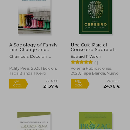
A Sociology of Family
Una Guía Para el
Life: Change and
Consejero Sobre el
Diversity in Intimate
Cerebro y sus
Chambers, Deborah ;
Edward T. Welch
Relations (en Inglés)
Trastornos
Gracia, Pablo
(1)
Polity Press, 2021, 1 Edición,
Poiema Publicaciones,
Tapa Blanda, Nuevo
2020, Tapa Blanda, Nuevo
22,49 €
26,06
5%
5%
dcto.
dcto.
21,37 €
24,76