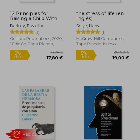
24,99 €
14,09
5%
5%
dcto.
dcto.
23,74 €
13,39
12 Principles for
the stress of life (en
Raising a Child With
Inglés)
Adhd (en Inglés)
Barkley, Russell A.
Selye, Hans
(1)
(1)
Guilford Publications, 2020,
McGraw-Hill Companies,
1 Edición, Tapa Blanda,
Tapa Blanda, Nuevo
Nuevo
Rápido