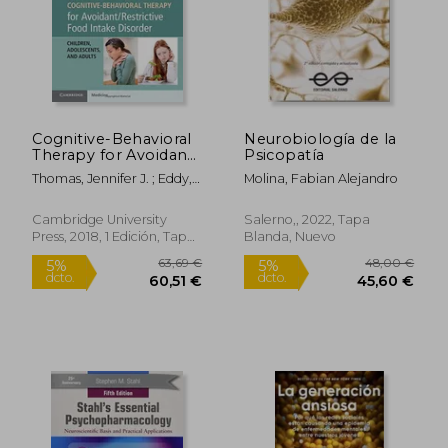
9,00 €
21,48
5%
5%
dcto.
dcto.
8,55 €
20,41
Cognitive-Behavioral
Neurobiología de la
Therapy for Avoidant
Psicopatía
(en Inglés)
Thomas, Jennifer J. ; Eddy,
Molina, Fabian Alejandro
Kamryn T.
Cambridge University
Salerno,, 2022, Tapa
Press, 2018, 1 Edición, Tapa
Blanda, Nuevo
Blanda, Nuevo