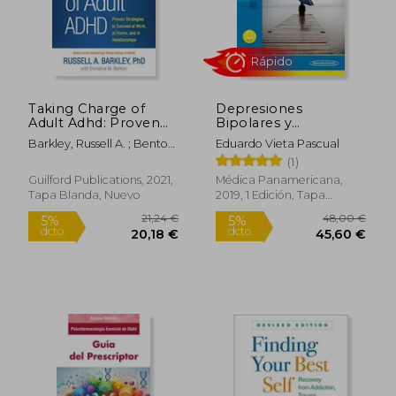
125,50 €
29,51
5%
5%
dcto.
dcto.
119,23 €
28,04
Taking Charge of
Depresiones
Adult Adhd: Proven
Bipolares y
Strategies to Succeed
Unipolares: Que
Barkley, Russell A. ; Benton,
Eduardo Vieta Pascual
at Work, at Home,
Hacer en los
Christine M.
(1)
and in Relationships
Pacientes que no
(en Inglés)
Responden
Guilford Publications, 2021,
Médica Panamericana,
Suficientemente a los
Tapa Blanda, Nuevo
2019, 1 Edición, Tapa
Tratamientos
Blanda, Nuevo
Habituales: 2Aed:
Incluye
Rápido