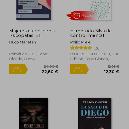
Mujeres que Eligen a
El método Silva de
Psicópatas: El
control mental
Sendero de la
Hugo Marietan
Philip Miele
Destrucción
112,32 €
19,99
(26)
5%
5%
dcto.
dcto.
106,70 €
18,99
Psimática, 2021, Tapa
B DE BOLSILLO, 1900, 001
Blanda, Nuevo
Edición, Tapa Blanda,
Nuevo