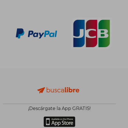
72,85
5%
dcto.
11,52 €
69,20
¡Descárgate la App GRATIS!