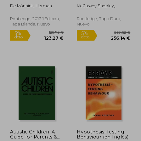
Multimethod Social
(en Inglés)
De Mönnink, Herman
McCuskey Shepley,
Work (en Inglés)
Mardelle ; Pasha, Samira
Routledge, 2017, 1 Edición,
Routledge, Tapa Dura,
Tapa Blanda, Nuevo
Nuevo
18,24 €
12,00
5%
5%
dcto.
dcto.
17,32 €
11,40
Autistic Children: A
Hypothesis-Testing
Guide for Parents &
Behaviour (en Inglés)