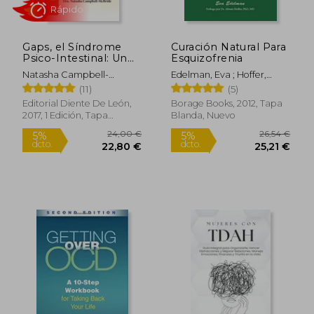
Gaps, el Síndrome
Curación Natural Para
Psico-Intestinal: Un
Esquizofrenia
Tratamiento Natural
Natasha Campbell-
Edelman, Eva ; Hoffer,
Para el Autismo, la
McBride
Abram MD ; De Zepeda,
(11)
(5)
Dispraxia, el Trastorno
Graciela Martínez
por Déficit de
Editorial Diente De León,
Borage Books, 2012, Tapa
Atención con o sin. Y
2017, 1 Edición, Tapa
Blanda, Nuevo
la Esquizofrenia.
Blanda, Nuevo
(Salud y Plantas)
21,24 €
29,00
5%
5%
dcto.
dcto.
20,18 €
27,55