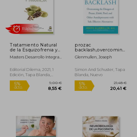
Tratamiento Natural
prozac
de la Esquizofrenia y
backlash,overcoming
Paranoia
the dangers of
Masters Desarrollo Integral
Glenmullen, Joseph
prozac, zoloft, paxil,
De La Persona; Adolfo
and other
Pérez Agustí
antidepressants with
Editorial Dilema, 2021, 1
Simon And Schuster, Tapa
safe, effective alte (en
Edición, Tapa Blanda,
Blanda, Nuevo
Rápido
Inglés)
Nuevo