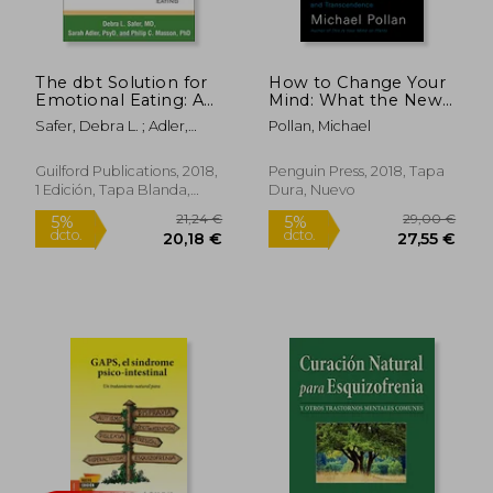
The dbt Solution for
How to Change Your
Emotional Eating: A
Mind: What the New
Proven Program to
Science of
Safer, Debra L. ; Adler,
Pollan, Michael
Break the Cycle of
Psychedelics Teaches
Rápido
Sarah ; Masson, Philip C.
Bingeing and Out-Of-
Us about
Control Eating (en
Consciousness, Dying,
Guilford Publications, 2018,
Penguin Press, 2018, Tapa
Inglés)
Addiction,
1 Edición, Tapa Blanda,
Dura, Nuevo
Depression, and
Nuevo
Transcendence (en
Inglés)
91,50 €
22,00
5%
5%
dcto.
dcto.
86,93 €
20,90