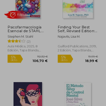
Psicofarmacología
Finding Your Best
21,24 €
48,00
5%
5%
Esencial de STAHL.
Self, Revised Edition:
dcto.
dcto.
20,18 €
45,60
Guía del Prescriptor
Recovery From
Stephen M. Stahl
Najavits, Lisa M.
Addiction, Trauma, or
(2)
Both (en Inglés)
Aula Médica, 2025, 8
Guilford Publications, 2019,
Edición, Tapa Blanda,
2 Edición, Tapa Blanda,
Nuevo
Nuevo
Rápido