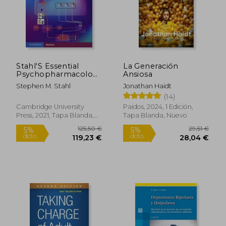
63,69 €
48,00
5%
5%
dcto.
dcto.
60,51 €
45,60
Stahl'S Essential
La Generación
Psychopharmacology:
Ansiosa
Neuroscientific Basis
Stephen M. Stahl
Jonathan Haidt
and Practical
(14)
Applications (en
Inglés)
Cambridge University
Paidos, 2024, 1 Edición,
Press, 2021, Tapa Blanda,
Tapa Blanda, Nuevo
Nuevo