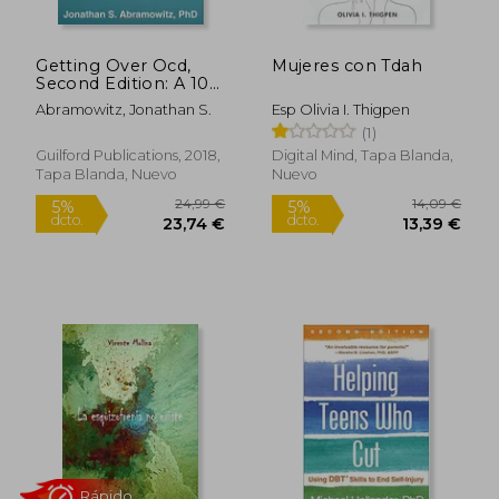
Getting Over Ocd,
Mujeres con Tdah
Second Edition: A 10-
Step Workbook for
Abramowitz, Jonathan S.
Esp Olivia I. Thigpen
Taking Back Your Life
(1)
(The Guilford Self-
Help Workbook
Guilford Publications, 2018,
Digital Mind, Tapa Blanda,
Series) (en Inglés)
Tapa Blanda, Nuevo
Nuevo
Rápido
24,00 €
26,54
5%
5%
dcto.
dcto.
22,80 €
25,21