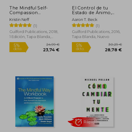
The Mindful Self-
El Control de tu
Compassion
Estado de Ánimo,
Workbook: A Proven
Segunda Edición:
Kristin Neff
Aaron T. Beck
way to Accept
Cambia lo que
18,74 €
20,00
(1)
(1)
5%
5%
Yourself, Build Inner
Sientes, Cambiando
dcto.
dcto.
17,80 €
19,00
Strength, and Thrive
Cómo Piensas
Guilford Publications, 2018,
Guilford Publications, 2016,
(en Inglés)
1 Edición, Tapa Blanda,
Tapa Blanda, Nuevo
Nuevo
Rápido