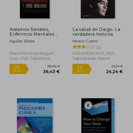
Rápido
Asesinos Seriales,
La salud de Diego. La
Enfermos Mentales y
verdadera historia
Otros Monstruos:
Aguilar, Blake
Nelson Castro
Casos de Psicópatas
(2)
que te Quitaran el
Sueño Esta Noche. 2
Maria Fernanda Moguel
SUDAMERICANA, 2021,
Libros en 1 - los
Cruz, 2021, Tapa Dura,
Tapa Blanda, Nuevo
24,00 €
12,95
5%
5%
Asesinos Seriales. Los
Nuevo
dcto.
dcto.
22,80 €
12,30
Psicópatas más
Despiadados de la
Historia