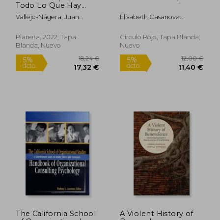
Todo Lo Que Hay
Que Saber Sobre La
Vallejo-Nágera, Juan
Elisabeth Casanova
Enfermedad de
Rápido
Rápido
Antonio
Llauradó
Nuestro Tiempo
Planeta, 2022, Tapa
Circulo Rojo, Tapa Blanda,
Blanda, Nuevo
Nuevo
19,80 €
28,00
5%
5%
dcto.
dcto.
18,81 €
26,60
The California School
A Violent History of