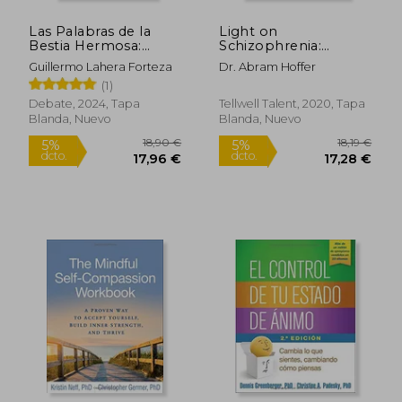
Las Palabras de la
Light on
17,00 €
21,24
5%
5%
Bestia Hermosa:
Schizophrenia:
dcto.
dcto.
16,15 €
20,18
Breve Manual de
Revealing Causes and
Guillermo Lahera Forteza
Dr. Abram Hoffer
Psiquiatría con Alma
Solutions From an
(1)
Orthomolecular
Perspective (en
Debate, 2024, Tapa
Tellwell Talent, 2020, Tapa
Inglés)
Blanda, Nuevo
Blanda, Nuevo