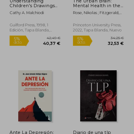
Understanding
The Urban Brain:
Rápido
Children's Drawings
Mental Health in the
(en Inglés)
Vital City (en Inglés)
Cathy A. Malchiodi
Rose, Nikolas ; Fitzgerald,
Des
Guilford Press, 1998, 1
Princeton University Press,
Edición, Tapa Blanda,
2022, Tapa Blanda, Nuevo
Nuevo
28,74 €
23,90
5%
5%
dcto.
dcto.
27,30 €
22,71
Ante La Depresión:
Diario de una tlp