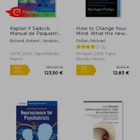
Kaplan Y Sadock.
How to Change Your
Manual de Psiquiatría
Mind: What the new
Clínica
Science of
Boland, Robert ; Verduin,
Pollan, Michael
Psychedelics Teaches
Marcia
(1)
us About
Consciousness, Dying,
LWW, 2023, Tapa Blanda,
Penguin, 2019, Tapa
Addiction,
Nuevo
Blanda, Nuevo
Depression, and
Transcendence (en
Inglés)
38,35 €
25,51
5%
5%
dcto.
dcto.
36,43 €
24,24