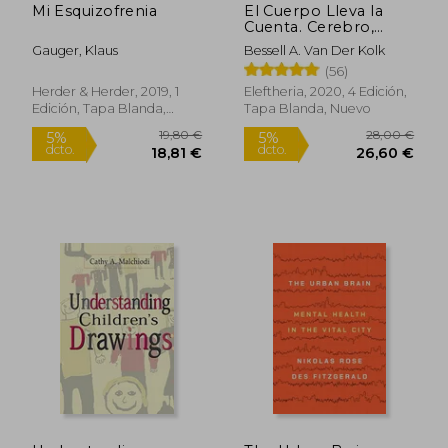
Mi Esquizofrenia
El Cuerpo Lleva la
Cuenta. Cerebro,
Mente y Cuerpo en la
Gauger, Klaus
Bessell A. Van Der Kolk
Superación del
(56)
Trauma - Bessel Van
Der Kolk - Libro
Herder & Herder, 2019, 1
Eleftheria, 2020, 4 Edición,
Físico
Edición, Tapa Blanda,
Tapa Blanda, Nuevo
Nuevo
24,99 €
30,29
5%
5%
dcto.
dcto.
23,74 €
28,78