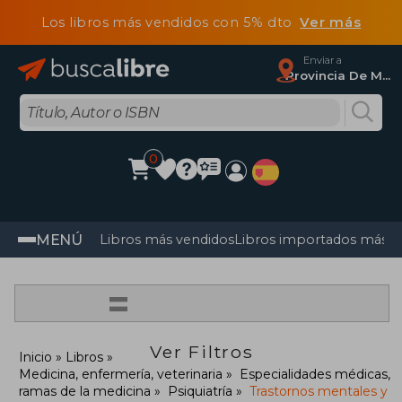
Los libros más vendidos con 5% dto
Ver más
Enviar a
Provincia De Madrid
0
MENÚ
Libros más vendidos
Libros importados más v
=
Ver Filtros
Inicio
Libros
Medicina, enfermería, veterinaria
Especialidades médicas,
ramas de la medicina
Psiquiatría
Trastornos mentales y