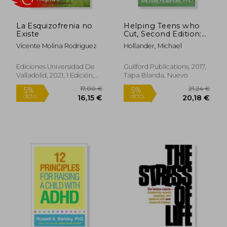
La Esquizofrenia no
Helping Teens who
Existe
Cut, Second Edition:
Using Dbt® Skills to
Vicente Molina Rodriguez
Hollander, Michael
end Self-Injury (en
Inglés)
Ediciones Universidad De
Guilford Publications, 2017,
Valladolid, 2021, 1 Edición,
Tapa Blanda, Nuevo
Tapa Blanda, Nuevo