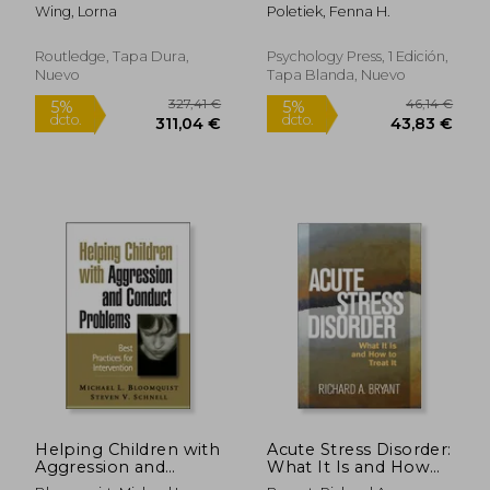
Professionals (en
Wing, Lorna
Poletiek, Fenna H.
Inglés)
Routledge, Tapa Dura,
Psychology Press, 1 Edición,
Nuevo
Tapa Blanda, Nuevo
148,28 €
137,97
5%
5%
dcto.
dcto.
140,87 €
131,07
Helping Children with
Acute Stress Disorder:
Aggression and
What It Is and How
Conduct Problems:
to Treat It (en Inglés)