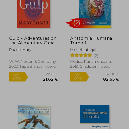
72,37 €
29,00
5%
5%
Gulp - Adventures on
Anatomía Humana
dcto.
dcto.
68,75 €
27,55
the Alimentary Canal
Tomo 1
(en Inglés)
Roach, Mary
Michel Latarjet
(2)
W. W. Norton & Company,
Médica Panamericana,
2022, Tapa Blanda, Nuevo
2019, 5ª Edición, Tapa
Blanda, Nuevo
Rápido
Rápido