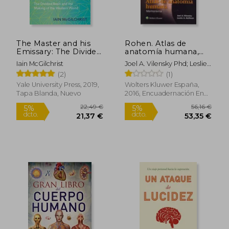
The Master and his
Rohen. Atlas de
Emissary: The Divided
anatomía humana,
Brain and the Making
Memorama
Iain McGilchrist
Joel A. Vilensky Phd; Leslie
of the Western World
A. Hoffman Phd; Johannes
(2)
(1)
(en Inglés)
W. Rohen Md
Yale University Press, 2019,
Wolters Kluwer España,
Tapa Blanda, Nuevo
2016, Encuadernación En
Espiral, Nuevo