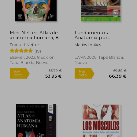
Mini-Netter. Atlas de
Fundamentos
anatomía humana, 8a
Anatomia por
ed
Ecografia
Frank H. Netter
Marios Loukas
(19)
Elsevier, 2023, 8 Edición,
LWW, 2020, Tapa Blanda,
Tapa Blanda, Nuevo
Nuevo
56,79 €
69,89
5%
5%
dcto.
dcto.
53,95 €
66,39