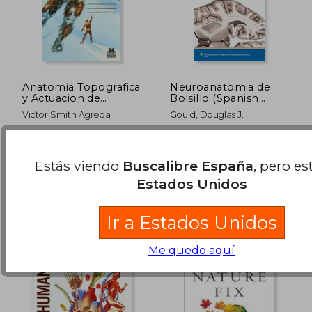
Anatomia Topografica
Neuroanatomia de
y Actuacion de
Bolsillo (Spanish
Urgencia (Spanish
Language Program)
49,40 €
18,00
5%
5%
Victor Smith Agreda
Gould, Douglas J.
Edition)
dcto.
dcto.
46,93 €
17,10
Paidotribo Editorial, 1
LWW, 2014, 1 Edición, Tapa
Edición, Tapa Dura, Nuevo
Blanda, Nuevo
Estás viendo
Buscalibre España
, pero es
Estados Unidos
Ir a Estados Unidos
Me quedo aquí