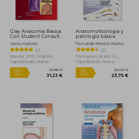
Gray Anatomia Basica.
Anatomofisiología y
Con Student Consult
patología básica
Varios Autores
Fernando Moreno Muñoz
(2)
(2)
Rápido
Elsevier, 2013, 1 Edición,
Formación Alcalá, S.L.,
Tapa Blanda, Nuevo
Tapa Blanda, Nuevo
21,90 €
17,49
5%
5%
dcto.
dcto.
20,81 €
16,62