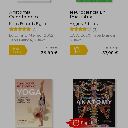
Anatomia
Neurociencia En
Odontologica
Psiquiatría:
Fisiopatología del
Mario Eduardo Figun;
Higgins, Edmund
Comportamiento Y
Ricardo Rodolfo Garino
(5)
(3)
Enfermedades
Mentales
Editorial El Ateneo., 2002,
LWW, 2020, Tapa Blanda,
Tapa Blanda, Nuevo
Nuevo
45,74 €
60,83
5%
5%
dcto.
dcto.
43,45 €
57,78