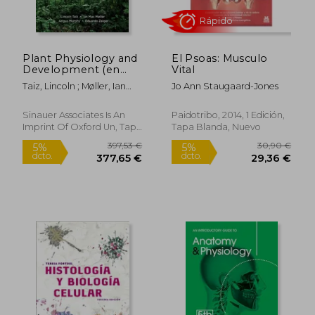
dcto.
dcto.
56,32 €
56,05
Plant Physiology and
El Psoas: Musculo
Development (en
Vital
Inglés)
Taiz, Lincoln ; Møller, Ian
Jo Ann Staugaard-Jones
Max ; Murphy, Angus
Sinauer Associates Is An
Paidotribo, 2014, 1 Edición,
Imprint Of Oxford Un, Tapa
Tapa Blanda, Nuevo
Dura, Nuevo
Rápido