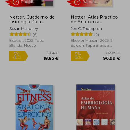
Netter. Cuaderno de
Netter. Atlas Practico
Fisiologia Para
de Anatomia
Colorear
Ortopedica 2ªEd.
Susan Mulroney
Jon C. Thompson
32,24 €
15,87
5%
5%
(6)
(2)
dcto.
dcto.
30,63 €
15,08
Elsevier, 2022, Tapa
Elsevier Masson, 2023, 2
Blanda, Nuevo
Edición, Tapa Blanda,
Nuevo
Rápido
Rápido