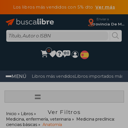
Los libros más vendidos con 5% dto
Ver más
Enviar a
Provincia De Madrid
0
MENÚ
Libros más vendidos
Libros importados más v
=
Ver Filtros
Inicio
Libros
Medicina, enfermería, veterinaria
Medicina preclínica:
ciencias básicas
Anatomía