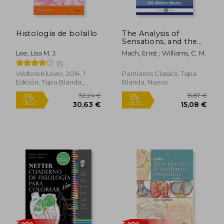
Histología de bolsillo
The Analysis of
85,03 €
31,25
5%
5%
Sensations, and the
dcto.
dcto.
80,78 €
29,69
Relation of the
Lee, Lisa M. J.
Mach, Ernst ; Williams, C. M.
Physical to the
(1)
Psychical (en Inglés)
Wolters Kluwer, 2014, 1
Pantianos Classics, Tapa
Edición, Tapa Blanda,
Blanda, Nuevo
Nuevo