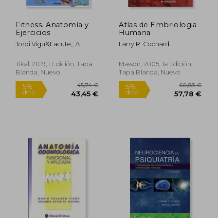
Fitness. Anatomía y
Atlas de Embriologia
Ejercicios
Humana
Jordi Vigu&Eacute;; A.
Larry R. Cochard
Zumárraga; P. Guttmann
Tikal, 2019, 1 Edición, Tapa
Masson, 2005, 1a Edición,
Blanda, Nuevo
Tapa Blanda, Nuevo
19,84 €
102,09
5%
5%
dcto.
dcto.
18,85 €
96,99