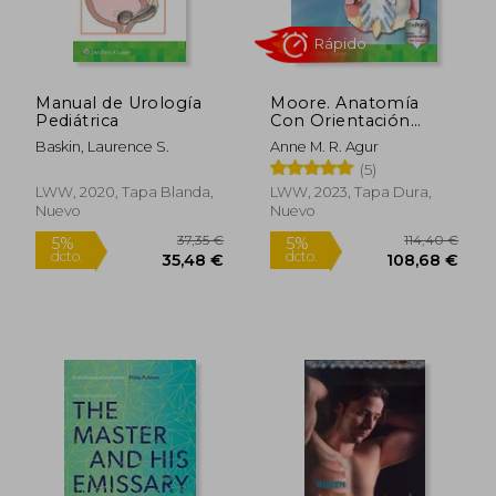
Manual de Urología
Moore. Anatomía
Pediátrica
Con Orientación
Clínica
Baskin, Laurence S.
Anne M. R. Agur
(5)
LWW, 2020, Tapa Blanda,
LWW, 2023, Tapa Dura,
Nuevo
Nuevo
Rápido
10,00
5%
dcto.
92,58 €
9,50