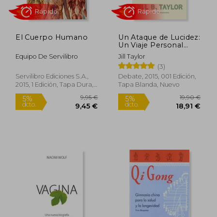
32,88 €
25,00
5%
5%
dcto.
dcto.
31,23 €
23,75
El Cuerpo Humano
Un Ataque de Lucidez:
Un Viaje Personal
Hacia la Superación
Equipo De Servilibro
Jill Taylor
(Ciencia y Tecnología)
(3)
Servilibro Ediciones S.A.,
Debate, 2015, 001 Edición,
2015, 1 Edición, Tapa Dura,
Tapa Blanda, Nuevo
Nuevo
Rápido