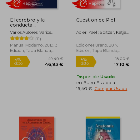
El cerebro y la
Cuestion de Piel
80,81 €
20,03
conducta.
5%
5%
dcto.
dcto.
Neuroanatomía para
76,77 €
19,03
Varios Autores; Varios
Adler, Yael ; Spitzer, Katja ;
psicólogos
Autores
Reche, Isabel Romero
(11)
Manual Moderno, 2019, 3
Ediciones Urano, 2017, 1
Edición, Tapa Blanda,
Edición, Tapa Blanda,
Nuevo
Nuevo
Disponible
Usado
en Buen Estado a
15,40 €
.
Comprar Usado