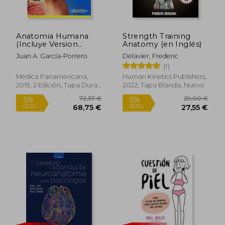
17,49 €
27,00
5%
5%
dcto.
dcto.
16,62 €
25,65
Anatomia Humana
Strength Training
(Incluye Version
Anatomy (en Inglés)
Digital)
Juan A. García-Porrero
Delavier, Frederic
(1)
Médica Panamericana,
Human Kinetics Publishers,
2019, 2 Edición, Tapa Dura,
2022, Tapa Blanda, Nuevo
Nuevo