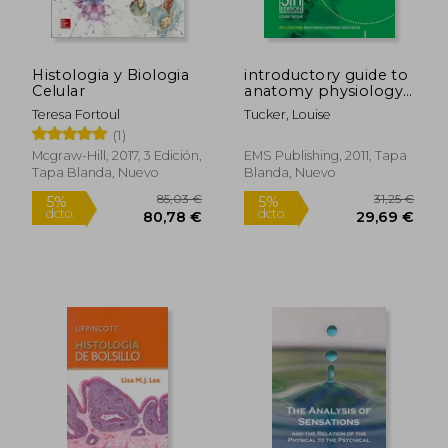
397,53 €
30,90
5%
5%
dcto.
dcto.
377,65 €
29,36
Histologia y Biologia
introductory guide to
Celular
anatomy physiology
(en Inglés)
Teresa Fortoul
Tucker, Louise
(1)
Mcgraw-Hill, 2017, 3 Edición,
EMS Publishing, 2011, Tapa
Tapa Blanda, Nuevo
Blanda, Nuevo