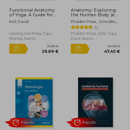
Functional Anatomy
Anatomy: Exploring
of Yoga: A Guide for
the Human Body (en
Practitioners and
Inglés)
Keil, David
Phaidon Press ; Schnalke,
Teachers (en Inglés)
Thomas ; Black, Dame Sue
(1)
Healing Arts Press, Tapa
Phaidon Press, 2019, Tapa
Blanda, Nuevo
Dura, Nuevo
41,99 €
61,03
5%
5%
dcto.
dcto.
39,89 €
57,98