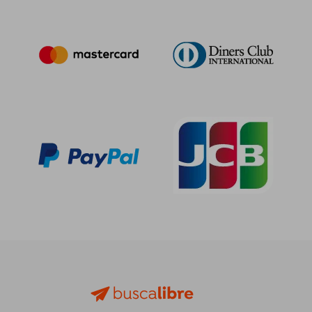
21,00 €
21,04
5%
5%
dcto.
dcto.
19,95 €
19,99