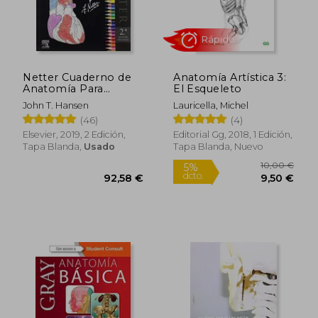
Netter Cuaderno de
Anatomía Artística 3:
Anatomía Para
El Esqueleto
Colorear - 2ª Edición:
John T. Hansen
Lauricella, Michel
2ª ed. Revisada
(46)
(4)
Elsevier, 2019, 2 Edición,
Editorial Gg, 2018, 1 Edición,
Tapa Blanda,
Usado
Tapa Blanda, Nuevo
21,78 €
38,89
5%
5%
dcto.
dcto.
20,69 €
36,94