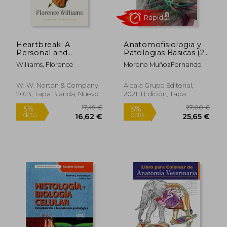
Heartbreak: A
Anatomofisiologia y
Personal and
Patologias Basicas (2ª
Scientific Journey (en
Ed. )
Williams, Florence
Moreno MuñozFernando
Inglés)
Rápido
W. W. Norton & Company,
Alcala Grupo Editorial,
2023, Tapa Blanda, Nuevo
2021, 1 Edición, Tapa
Blanda, Nuevo
31,55 €
24,00
5%
5%
dcto.
dcto.
29,97 €
22,80