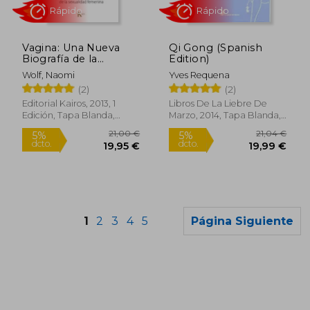
37,35 €
114,40
5%
5%
dcto.
dcto.
35,48 €
108,68
Vagina: Una Nueva
Qi Gong (Spanish
Biografía de la
Edition)
Sexualidad Femenina
Wolf, Naomi
Yves Requena
(2)
(2)
Editorial Kairos, 2013, 1
Libros De La Liebre De
Edición, Tapa Blanda,
Marzo, 2014, Tapa Blanda,
Nuevo
Nuevo
1
2
3
4
5
Página Siguiente