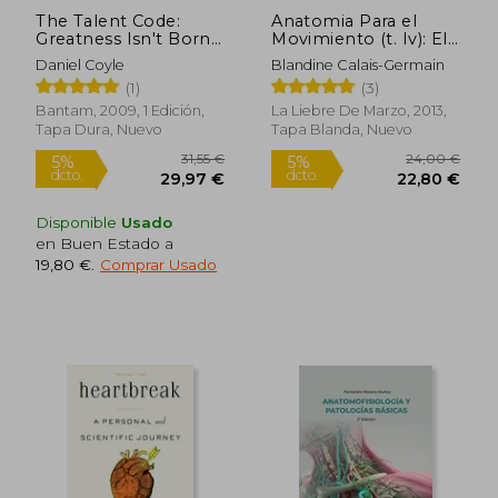
The Talent Code:
Anatomia Para el
Greatness Isn't Born.
Movimiento (t. Iv): El
It's Grown. Here's
Gesto Respiratorio
Daniel Coyle
Blandine Calais-Germain
How. (en Inglés)
(1)
(3)
Bantam, 2009, 1 Edición,
La Liebre De Marzo, 2013,
Tapa Dura, Nuevo
Tapa Blanda, Nuevo
Rápido
Rápido
Disponible
Usado
en Buen Estado a
19,80 €
.
Comprar Usado
95,00 €
158,06
5%
5%
dcto.
dcto.
90,25 €
150,16