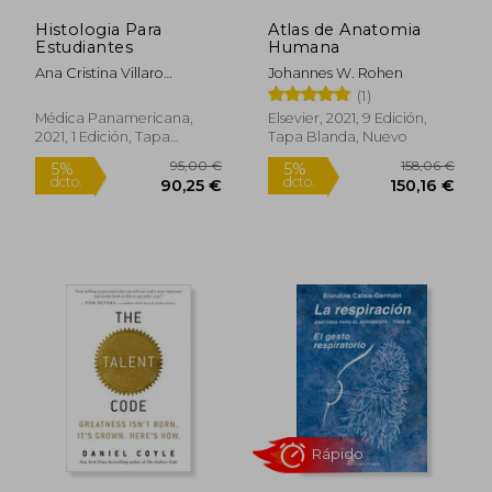
Histologia Para
Atlas de Anatomia
Estudiantes
Humana
Ana Cristina Villaro
Johannes W. Rohen
Rápido
Gumpert
(1)
Médica Panamericana,
Elsevier, 2021, 9 Edición,
2021, 1 Edición, Tapa
Tapa Blanda, Nuevo
Blanda, Nuevo
31,25 €
49,95
5%
5%
dcto.
dcto.
29,69 €
47,45