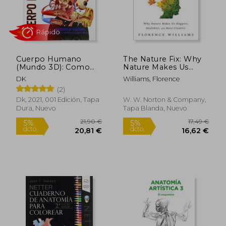
Rápido
Cuerpo Humano
The Nature Fix: Why
(Mundo 3D): Como
Nature Makes Us
Nunca Antes lo
Happier, Healthier,
DK
Williams, Florence
Habías Visto
and More Creative
(2)
(en Inglés)
Dk, 2021, 001 Edición, Tapa
W. W. Norton & Company,
Dura, Nuevo
Tapa Blanda, Nuevo
22,75 €
87,00
5%
5%
dcto.
dcto.
21,62 €
82,65