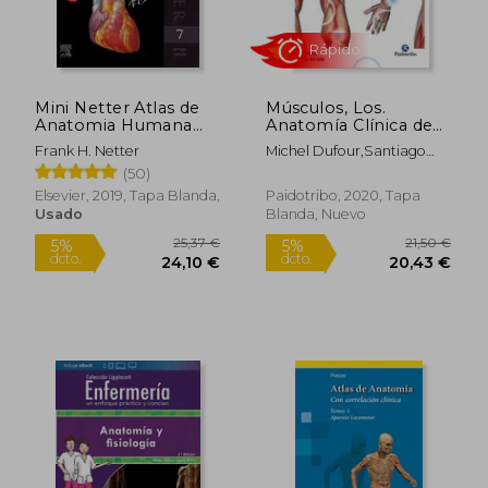
Mini Netter Atlas de
Músculos, Los.
Anatomia Humana
Anatomía Clínica de
(Incluye Contenido
las Extremidades
Frank H. Netter
Michel Dufour,Santiago
Digital)
Del Valle
(50)
Elsevier, 2019, Tapa Blanda,
Paidotribo, 2020, Tapa
Usado
Blanda, Nuevo
Rápido
25,37 €
21,50
5%
5%
dcto.
dcto.
24,10 €
20,43