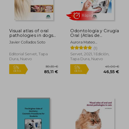
Visual atlas of oral
Odontología y Cirugía
pathologies in dogs
Oral (Atlas de
(en Inglés)
Información al
Javier Collados Soto
Aurora Mateo
Propietario)
Rápido
Rom&Aacute;N
(1)
Editorial Servet, Tapa
Servet, 2021, 1 Edición,
Dura, Nuevo
Tapa Dura, Nuevo
89,59 €
49,00
5%
5%
dcto.
dcto.
85,11 €
46,55