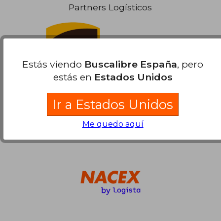
dcto.
dcto.
80,04 €
18,99
Partners Logísticos
Estás viendo
Buscalibre España
, pero
estás en
Estados Unidos
Ir a Estados Unidos
Me quedo aquí