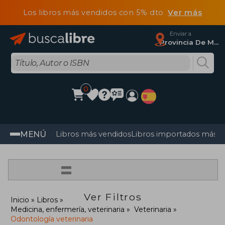
Los libros más vendidos con 5% dto
Ver más
Enviar a
Provincia De Madrid
0
MENÚ
Libros más vendidos
Libros importados más v
=
Ver Filtros
Inicio
Libros
Medicina, enfermería, veterinaria
Veterinaria
Odontología veterinaria