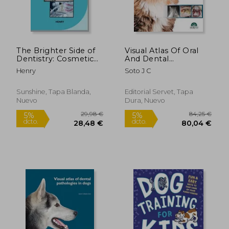
The Brighter Side of
Visual Atlas Of Oral
Dentistry: Cosmetic
And Dental
Procedures for
Pathologies In Cats
Henry
Soto J C
Students (en Inglés)
(Hb 2017) (en Inglés)
Sunshine, Tapa Blanda,
Editorial Servet, Tapa
Nuevo
Dura, Nuevo
29,98 €
84,25
5%
5%
dcto.
dcto.
28,48 €
80,04