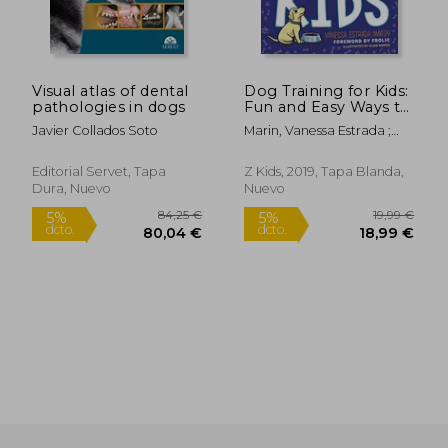
Visual atlas of dental
Dog Training for Kids:
pathologies in dogs
Fun and Easy Ways to
Care for Your Furry
Javier Collados Soto
Marin, Vanessa Estrada ;
Friend (en Inglés)
Harris, Alisa ; Frolic
Editorial Servet, Tapa
Z Kids, 2019, Tapa Blanda,
Dura, Nuevo
Nuevo
84,25 €
19,99
5%
5%