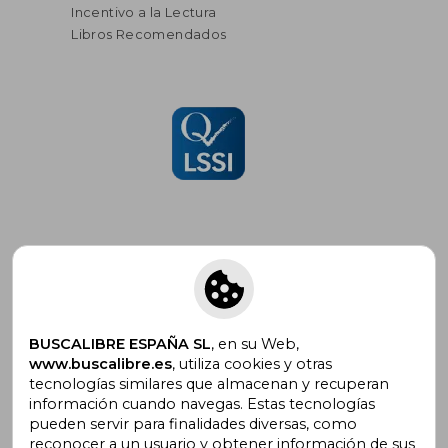
Incentivo a la Lectura
Libros Recomendados
Suscríbete para recibir ofertas y
promociones
BUSCALIBRE ESPAÑA SL
, en su Web,
www.buscalibre.es
, utiliza cookies y otras
tecnologías similares que almacenan y recuperan
información cuando navegas. Estas tecnologías
pueden servir para finalidades diversas, como
¿Necesitas ayuda?
reconocer a un usuario y obtener información de sus