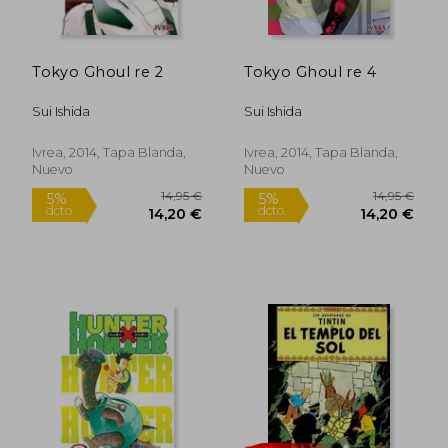
Tokyo Ghoul re 2
Tokyo Ghoul re 4
Sui Ishida
Sui Ishida
Ivrea, 2014, Tapa Blanda,
Ivrea, 2014, Tapa Blanda,
Nuevo
Nuevo
14,21 €
14,21
5%
5%
dcto.
dcto.
13,50 €
13,50