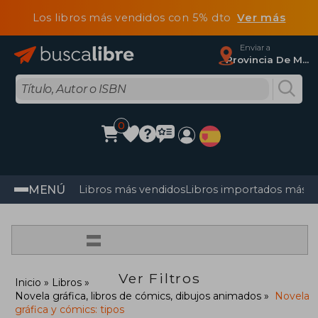
Los libros más vendidos con 5% dto
Ver más
Enviar a
Provincia De Madrid
0
MENÚ
Libros más vendidos
Libros importados más v
=
Ver Filtros
Inicio
Libros
Novela gráfica, libros de cómics, dibujos animados
Novela
gráfica y cómics: tipos