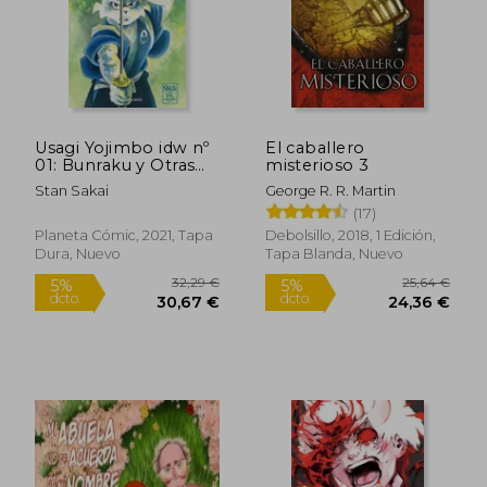
Usagi Yojimbo idw nº
El caballero
01: Bunraku y Otras
misterioso 3
Historias
Stan Sakai
George R. R. Martin
(17)
Planeta Cómic, 2021, Tapa
Debolsillo, 2018, 1 Edición,
Dura, Nuevo
Tapa Blanda, Nuevo
32,29 €
25,64
5%
5%
dcto.
dcto.
30,67 €
24,36