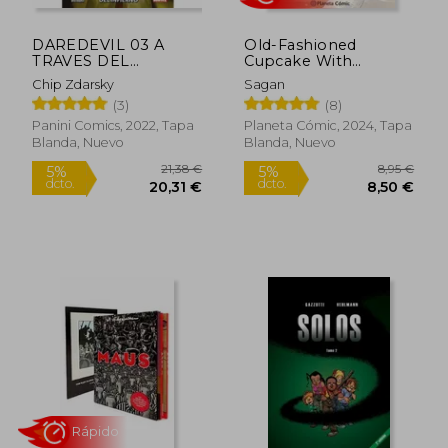
DAREDEVIL 03 A
Old-Fashioned
TRAVES DEL
Cupcake With
INFIERNO
Capuccino
Chip Zdarsky
Sagan
(3)
(8)
Panini Comics, 2022, Tapa
Planeta Cómic, 2024, Tapa
Blanda, Nuevo
Blanda, Nuevo
42,49 €
24,25
5%
5%
dcto.
dcto.
40,37 €
23,04