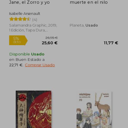
Jane, el Zorro y yo
muerte en el nilo
Isabelle Arsenault
11,24 €
23,50
5%
5%
(4)
dcto.
dcto.
10,68 €
22,33
Salamandra Graphic, 2019,
Planeta,
Usado
1 Edición, Tapa Dura,
Nuevo
Disponible
Usado
en Buen Estado a
22,71 €
.
Comprar Usado
Rápido
Rápido