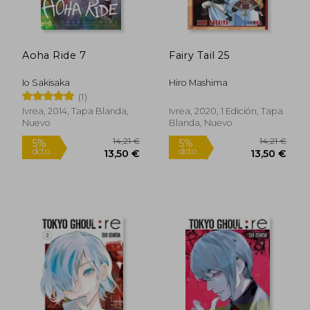
Aoha Ride 7
Fairy Tail 25
Io Sakisaka
Hiro Mashima
(1)
Ivrea, 2014, Tapa Blanda,
Ivrea, 2020, 1 Edición, Tapa
Nuevo
Blanda, Nuevo
14,21 €
14,21
5%
5%
dcto.
dcto.
13,50 €
13,50