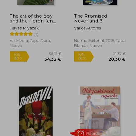
The art of the boy
The Promised
and the Heron (en
Neverland 8
Inglés)
Hayao Miyazaki
Varios Autores
(1)
Viz Media, Tapa Dura,
Norma Editorial, 2019, Tapa
Nuevo
Blanda, Nuevo
13,74 €
5%
dcto.
13,05 €
49,00