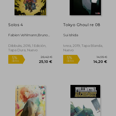
Solos 4
Tokyo Ghoul re 08
14,95 €
14,95
5%
5%
dcto.
dcto.
14,20 €
14,20
Fabien Vehlmann,Bruno
Sui Ishida
Gazzotti
Dibbuks, 2016, 1 Edición,
Ivrea, 2019, Tapa Blanda,
Tapa Dura, Nuevo
Nuevo