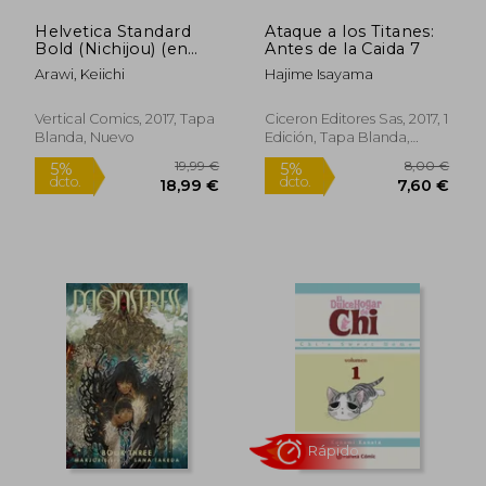
Helvetica Standard
Ataque a los Titanes:
Bold (Nichijou) (en
Antes de la Caida 7
Inglés)
Arawi, Keiichi
Hajime Isayama
Vertical Comics, 2017, Tapa
Ciceron Editores Sas, 2017, 1
Blanda, Nuevo
Edición, Tapa Blanda,
Nuevo
Rápido
21,38 €
8,95
5%
5%