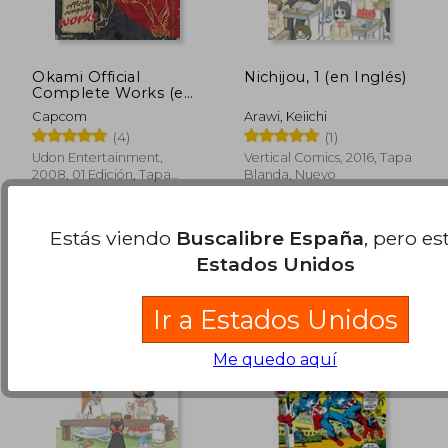
Okami Official
Nichijou, 1 (en Inglés)
Complete Works (en
15,90 €
24,00
5%
5%
Inglés)
Capcom
Arawi, Keiichi
dcto.
dcto.
15,11 €
22,80
(4)
(1)
Udon Entertainment,
Vertical Comics, 2016, Tapa
2008, 01 Edición, Tapa
Blanda, Nuevo
Blanda, Nuevo
Estás viendo
Buscalibre España
, pero es
Estados Unidos
Ir a Estados Unidos
Me quedo aquí
Rápido