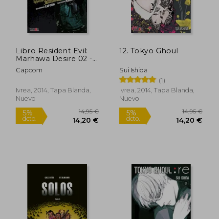
32,29 €
14,95
5%
5%
dcto.
dcto.
30,67 €
14,20
Libro Resident Evil:
12. Tokyo Ghoul
Marhawa Desire 02 -
Capcom - Manga
Capcom
Sui Ishida
(1)
Ivrea, 2014, Tapa Blanda,
Ivrea, 2014, Tapa Blanda,
Nuevo
Nuevo