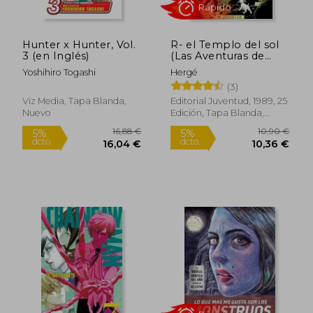
Hunter x Hunter, Vol.
R- el Templo del sol
3 (en Inglés)
(Las Aventuras de
Tintin Rustica)
Yoshihiro Togashi
Hergé
(3)
Viz Media, Tapa Blanda,
Editorial Juventud, 1989, 25
Nuevo
Edición, Tapa Blanda,
Nuevo
14,95 €
14,95
5%
5%
dcto.
dcto.
14,20 €
14,20