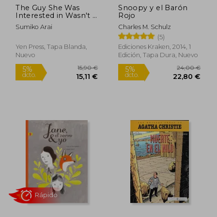
The Guy She Was
Snoopy y el Barón
21,25 €
16,00
5%
5%
Interested in Wasn't a
Rojo
dcto.
dcto.
20,19 €
15,20
Guy at All, Vol. 1 (en
Sumiko Arai
Charles M. Schulz
Inglés)
(5)
Yen Press, Tapa Blanda,
Ediciones Kraken, 2014, 1
Nuevo
Edición, Tapa Dura, Nuevo
Rápido