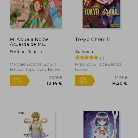
Mi Abuela No Se
Tokyo Ghoul 11
Acuerda de Mi
Nombre
Esteban, Rodolfo
Sui Ishida
(1)
Malpaso Editorial, 2012, 1
Ivrea, 2014, Tapa Blanda,
Edición, Tapa Dura, Nuevo
Nuevo
20,15 €
14,95
5%
5%
dcto.
dcto.