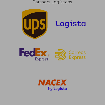
Partners Logísticos
29,00 €
24,04
5%
5%
dcto.
dcto.
27,55 €
22,84
Rápido