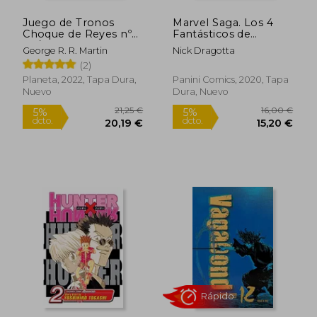
Juego de Tronos
Marvel Saga. Los 4
Choque de Reyes nº
Fantásticos de
03/04
Jonathan Hickman 7.
George R. R. Martin
Nick Dragotta
Un paso más allá
(2)
Planeta, 2022, Tapa Dura,
Panini Comics, 2020, Tapa
Nuevo
Dura, Nuevo
14,21 €
29,63
5%
5%
dcto.
dcto.