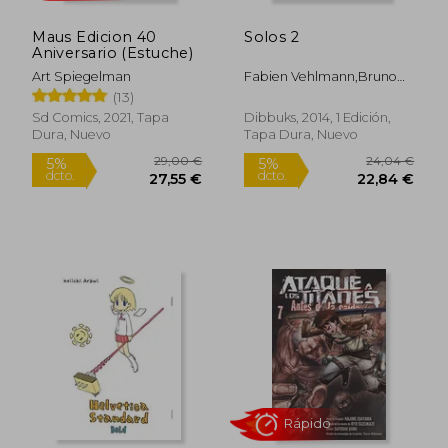
Maus Edicion 40
Solos 2
Aniversario (Estuche)
Art Spiegelman
Fabien Vehlmann,Bruno
Gazzotti
(13)
Sd Comics, 2021, Tapa
Dibbuks, 2014, 1 Edición,
Dura, Nuevo
Tapa Dura, Nuevo
36,12 €
21,37
5%
5%
dcto.
dcto.
34,32 €
20,30