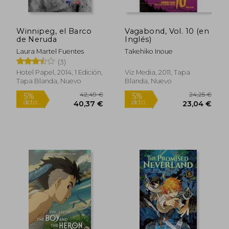
Winnipeg, el Barco
Vagabond, Vol. 10 (en
de Neruda
Inglés)
Laura Martel Fuentes
Takehiko Inoue
(3)
Hotel Papel, 2014, 1 Edición,
Viz Media, 2011, Tapa
Tapa Blanda, Nuevo
Blanda, Nuevo
36,12 €
12,49
5%
5%
dcto.
dcto.
34,32 €
11,87