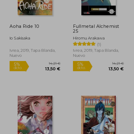
Aoha Ride 10
Fullmetal Alchemist
25
Io Sakisaka
Hiromu Arakawa
26,42 €
14,95
5%
5%
(1)
dcto.
dcto.
25,10 €
14,20
Ivrea, 2019, Tapa Blanda,
Ivrea, 2019, Tapa Blanda,
Nuevo
Nuevo