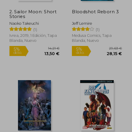
2. Sailor Moon: Short
Bloodshot Reborn 3
Stories
Naoko Takeuchi
Jeff Lemire
(1)
(1)
Ivrea, 2019, 1 Edición, Tapa
Medusa Comics, Tapa
Blanda, Nuevo
Blanda, Nuevo
17,78 €
24,25
5%
5%
dcto.
dcto.
16,89 €
23,04