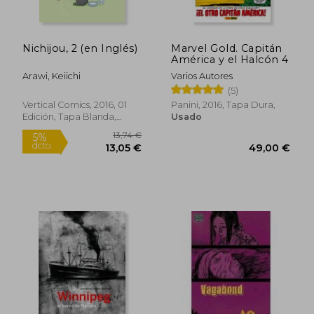
Nichijou, 2 (en Inglés)
Marvel Gold. Capitán
América y el Halcón 4
Arawi, Keiichi
Varios Autores
(5)
26,95 €
5%
Vertical Comics, 2016, 01
Panini, 2016, Tapa Dura,
dcto.
25,60 €
11,77
Edición, Tapa Blanda,
Usado
Nuevo