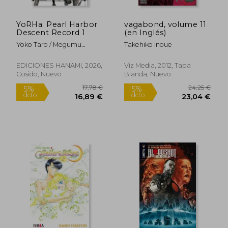
YoRHa: Pearl Harbor
vagabond, volume 11
Descent Record 1
(en Inglés)
Yoko Taro / Megumu
Takehiko Inoue
Soramichi
EDICIONES HANAMI, 2026,
Viz Media, 2012, Tapa
Cosido, Nuevo
Blanda, Nuevo
Rápido
14,21 €
39,90
5%
5%
dcto.
dcto.
13,50 €
37,91