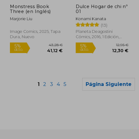
dcto.
dcto.
20,31 €
8,50
Monstress Book
Dulce Hogar de chi nº
Three (en Inglés)
01
Marjorie Liu
Konami Kanata
(13)
Image Comics, 2025, Tapa
Planeta Deagostini
Dura, Nuevo
Cómics, 2016, 1 Edición,
Tapa Blanda, Nuevo
1
2
3
4
5
Página Siguiente
Rápido