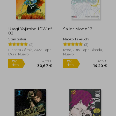
14,95 €
14,95
5%
5%
dcto.
dcto.
14,20 €
14,20
Usagi Yojimbo IDW nº
Sailor Moon 12
02
Stan Sakai
Naoko Takeuchi
(2)
(3)
Planeta Cómic, 2022, Tapa
Ivrea, 2015, Tapa Blanda,
Dura, Nuevo
Nuevo