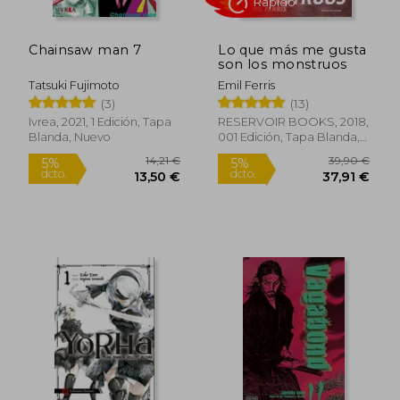
Chainsaw man 7
Lo que más me gusta
son los monstruos
Tatsuki Fujimoto
Emil Ferris
Rápido
(3)
(13)
Ivrea, 2021, 1 Edición, Tapa
RESERVOIR BOOKS, 2018,
Blanda, Nuevo
001 Edición, Tapa Blanda,
Nuevo
16,88 €
10,90
5%
5%
dcto.
dcto.
16,04 €
10,36