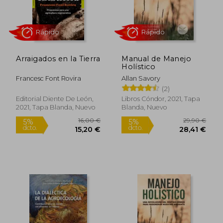
Arraigados en la Tierra
Manual de Manejo
Holístico
Francesc Font Rovira
Allan Savory
(2)
Editorial Diente De León,
Libros Cóndor, 2021, Tapa
2021, Tapa Blanda, Nuevo
Blanda, Nuevo
Rápido
Rápido
16,00 €
29,90
5%
5%
dcto.
dcto.
15,20 €
28,41