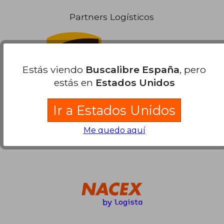
29,88 €
29,90
5%
5%
dcto.
dcto.
28,38 €
28,41
Partners Logísticos
Estás viendo
Buscalibre España
, pero
estás en
Estados Unidos
Ir a Estados Unidos
Me quedo aquí