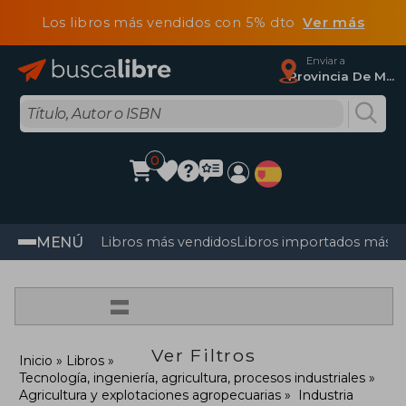
Los libros más vendidos con 5% dto
Ver más
Enviar a
Provincia De Madrid
0
MENÚ
Libros más vendidos
Libros importados más v
=
Ver Filtros
Inicio
Libros
Tecnología, ingeniería, agricultura, procesos industriales
Agricultura y explotaciones agropecuarias
Industria