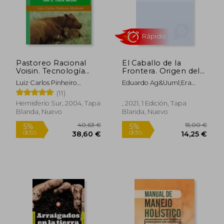
Pastoreo Racional
El Caballo de la
Voisin. Tecnología
Frontera. Origen del
Agroecológica Para el
Caballo Andaluz
Luiz Carlos Pinheiro
Eduardo Ag&Uuml;Era
Tercer Milenio
(1236-1492)
Rápido
Machado
Carmona
(11)
Hemisferio Sur, 2004, Tapa
, 2021, 1 Edición, Tapa
Blanda, Nuevo
Blanda, Nuevo
40,63 €
15,00
5%
5%
dcto.
dcto.
38,60 €
14,25