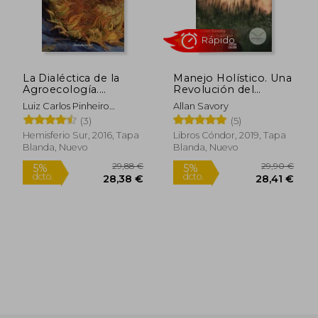
La Dialéctica de la
Manejo Holístico. Una
Agroecología.
Revolución del
Contribución Para un
Sentido Común Para
Luiz Carlos Pinheiro
Allan Savory
Mundo con
Regenerar Nuestro
Machado, Luiz Carlos
(3)
(5)
Alimentos sin Veneno
Ambiente - Allan
Pinheiro
Savory; Jody
Hemisferio Sur, 2016, Tapa
Libros Cóndor, 2019, Tapa
Butterfield - Libro
Blanda, Nuevo
Blanda, Nuevo
Físico
Rápido