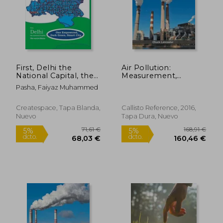
160,30 €
194,82
5%
5%
dcto.
dcto.
152,29 €
185,08
First, Delhi the
Air Pollution:
National Capital, the
Measurement,
entire State, One
Environmental
Pasha, Faiyaz Muhammed
Empowered, Dark
Impacts and
Green, Smart City: &
Mitigation Strategies
Later, India, the entire
(en Inglés)
Createspace, Tapa Blanda,
Callisto Reference, 2016,
Nation (en Inglés)
Nuevo
Tapa Dura, Nuevo