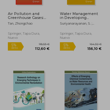
Air Pollution and
Water Management
Greenhouse Gases:
in Developing
From Basic Concepts
Countries and
Tan, Zhongchao
Suriyanarayanan, S. ;
to Engineering
Sustainable
Shivaraju, H. P. ; Jenkins,
Applications for Air
Development (en
David
Emission Control (en
Inglés)
Springer, Tapa Dura,
Springer, Tapa Dura,
Inglés)
Nuevo
Nuevo
30,21 €
164,32
5%
5%
dcto.
dcto.
28,70 €
156,10