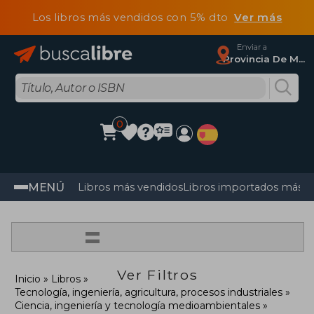
Los libros más vendidos con 5% dto
Ver más
Enviar a
Provincia De Madrid
0
MENÚ
Libros más vendidos
Libros importados más v
=
Ver Filtros
Inicio
Libros
Tecnología, ingeniería, agricultura, procesos industriales
Ciencia, ingeniería y tecnología medioambientales