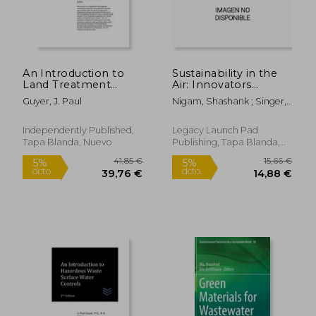
An Introduction to
Sustainability in the
Land Treatment
Air: Innovators
Systems Overland
Transforming
Guyer, J. Paul
Nigam, Shashank ; Singer,
Flow Process Design
Aviation for a Greener
Dirk
(en Inglés)
Future (en Inglés)
160,36 €
156,91
5%
5%
Independently Published,
Legacy Launch Pad
dcto.
dcto.
152,34 €
149,06
Tapa Blanda, Nuevo
Publishing, Tapa Blanda,
Nuevo