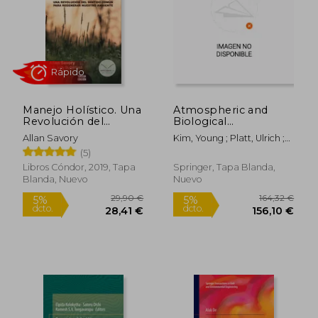
Manejo Holístico. Una
Atmospheric and
Revolución del
Biological
Sentido Común Para
Environmental
Allan Savory
Kim, Young ; Platt, Ulrich ;
Regenerar Nuestro
Monitoring (en
Rápido
Gu, Man Bock
(5)
Ambiente - Allan
Inglés)
Savory; Jody
Libros Cóndor, 2019, Tapa
Springer, Tapa Blanda,
Butterfield - Libro
Blanda, Nuevo
Nuevo
Físico
29,90 €
164,32
5%
5%
dcto.
dcto.
28,41 €
156,10