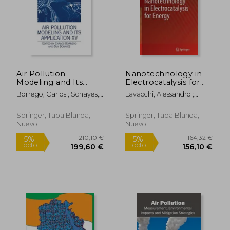
Air Pollution
Nanotechnology in
Modeling and Its
Electrocatalysis for
Application XV (en
Energy (en Inglés)
Borrego, Carlos ; Schayes,
Lavacchi, Alessandro ;
Inglés)
Guy
Miller, Hamish ; Vizza,
Francesco
Springer, Tapa Blanda,
Springer, Tapa Blanda,
Nuevo
Nuevo