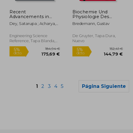
156,91 €
79,09
5%
5%
dcto.
dcto.
149,06 €
75,14
Recent
Biochemie Und
Advancements in
Physiologie Des
Bioremediation of
Fluors Und Der
Dey, Satarupa ; Acharya,
Bredemann, Gustav
Metal Contaminants
Industriellen Fluor-
Biswaranjan
(en Inglés)
Rauchschäden (en
Alemán)
Engineering Science
De Gruyter, Tapa Dura,
Reference, Tapa Blanda,
Nuevo
Nuevo
1
2
3
4
5
Página Siguiente