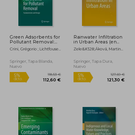
72,74 €
164,32
5%
5%
dcto.
dcto.
69,10 €
156,10
Green Adsorbents for
Rainwater Infiltration
Pollutant Removal:
in Urban Areas (en
Fundamentals and
Inglés)
Crini, Grégorio ; Lichtfouse,
Zele&#328;áková, Martina
Design (en Inglés)
Eric
; Hudáková, Gabriela ;
Stec, Agnieszka
Springer, Tapa Blanda,
Springer, Tapa Dura,
Nuevo
Nuevo