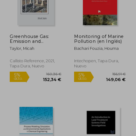
71,61 €
168,91
5%
5%
dcto.
dcto.
68,03 €
160,46
Greenhouse Gas:
Monitoring of Marine
Emission and
Pollution (en Inglés)
Mitigation (en Inglés)
Taylor, Micah
Bachari Fouzia, Houma
Callisto Reference, 2021,
Intechopen, Tapa Dura,
Tapa Dura, Nuevo
Nuevo