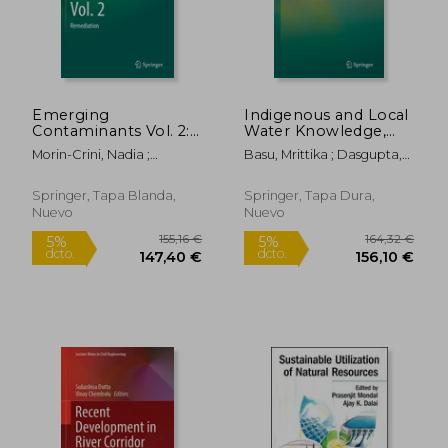
Emerging
Indigenous and Local
118,53 €
127,69
5%
5%
Contaminants Vol. 2:
Water Knowledge,
dcto.
dcto.
112,60 €
121,30
Remediation (en
Values and Practices
Morin-Crini, Nadia ;
Basu, Mrittika ; Dasgupta,
Inglés)
(en Inglés)
Lichtfouse, Eric ; Crini,
Rajarshi
Grégorio
Springer, Tapa Blanda,
Springer, Tapa Dura,
Nuevo
Nuevo