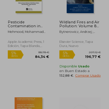
Pesticide
Wildland Fires and Air
Contamination in
Pollution: Volume 8
Freshwater and Soil
(en Inglés)
Mehmood, Mohammad
Bytnerowicz, Andrzej ;
Environs: Impacts,
Aneesul ; Hakeem, Khalid
Arbaugh, Michael ; Riebau,
Threats, and
Rehman ; Bhat, Rouf
Allen
Sustainable
Apple Academic Press, 1
Elsevier Science, Tapa
Ahmad
Remediation (en
Edición, Tapa Blanda,
Dura, Nuevo
Inglés)
Nuevo
346,10 €
137,35
5%
5%
dcto.
dcto.
328,80 €
130,49
Disponible
Usado
en Buen Estado a
152,88 €
.
Comprar Usado