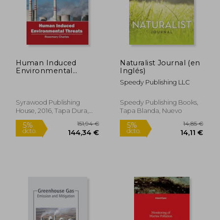
210,10 €
164,32
5%
5%
dcto.
dcto.
199,60 €
156,10
Human Induced
Naturalist Journal (en
Environmental
Inglés)
Threats (en Inglés)
Speedy Publishing LLC
Syrawood Publishing
Speedy Publishing Books,
House, 2016, Tapa Dura,
Tapa Blanda, Nuevo
Nuevo