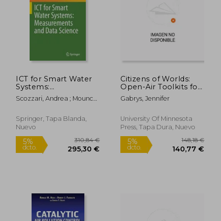
ICT for Smart Water
Citizens of Worlds:
Systems:
Open-Air Toolkits for
Measurements and
Environmental
Scozzari, Andrea ; Mounce,
Gabrys, Jennifer
Data Science (en
Struggle (en Inglés)
Steve ; Han, Dawei
Inglés)
Springer, Tapa Blanda,
University Of Minnesota
Nuevo
Press, Tapa Dura, Nuevo
88,78 €
207,12
5%
5%
dcto.
dcto.
84,34 €
196,77