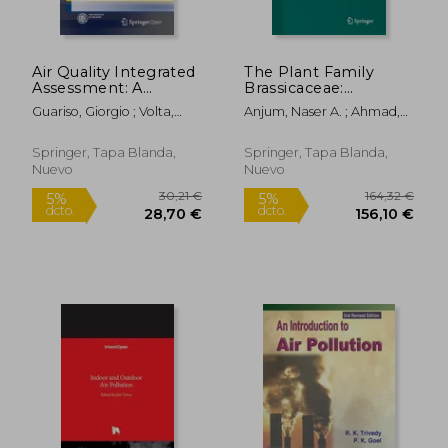
Air Quality Integrated
The Plant Family
Assessment: A
Brassicaceae:
European
Contribution Towards
Guariso, Giorgio ; Volta,
Anjum, Naser A. ; Ahmad,
Perspective (en
Phytoremediation
Marialuisa
Iqbal ; Pereira, M. Eduarda
Inglés)
(en Inglés)
Springer, Tapa Blanda,
Springer, Tapa Blanda,
Nuevo
Nuevo
136,84 €
155,1
5%
5%
dcto.
dcto.
130,00 €
147,40