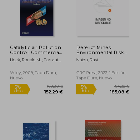
Catalytic air Pollution
Derelict Mines:
Control: Commercial
Environmental Risk
Technology (en
Assessment and
Heck, Ronald M. ; Farrauto,
Naidu, Ravi
Inglés)
Management (en
Robert J. ; Gulati, Suresh T.
Inglés)
Wiley, 2009, Tapa Dura,
CRC Press, 2023, 1 Edición,
Nuevo
Tapa Dura, Nuevo
310,84 €
148,18
5%
5%
dcto.
dcto.
295,30 €
140,77