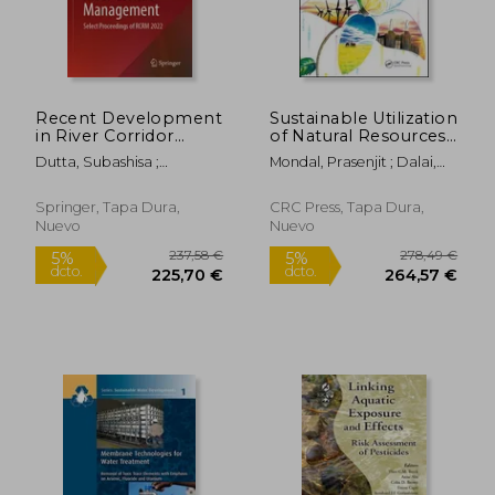
Recent Development
Sustainable Utilization
in River Corridor
of Natural Resources
Management: Select
(en Inglés)
Dutta, Subashisa ;
Mondal, Prasenjit ; Dalai,
Proceedings of Rcrm
Chembolu, Vinay
Ajay K.
155,16 €
164,32
5%
5%
2022 (en Inglés)
dcto.
dcto.
147,40 €
156,10
Springer, Tapa Dura,
CRC Press, Tapa Dura,
Nuevo
Nuevo