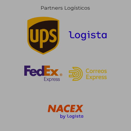
Partners Logísticos
118,53 €
164,32
5%
5%
dcto.
dcto.
112,60 €
156,10