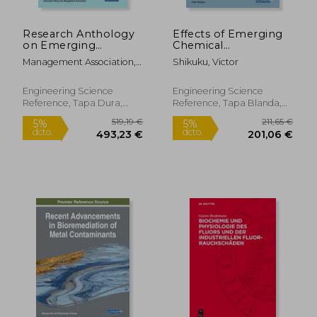
Research Anthology
Effects of Emerging
on Emerging
Chemical
Techniques in
Contaminants on
Management Association,
Shikuku, Victor
Environmental
Water Resources and
Information R.
Remediation (en
Environmental
Inglés)
Health (en Inglés)
Engineering Science
Engineering Science
Reference, Tapa Dura,
Reference, Tapa Blanda,
Nuevo
Nuevo