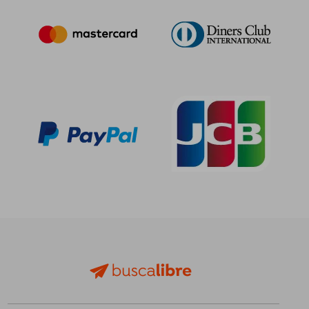
184,94 €
152,41
5%
5%
dcto.
dcto.
175,69 €
144,79