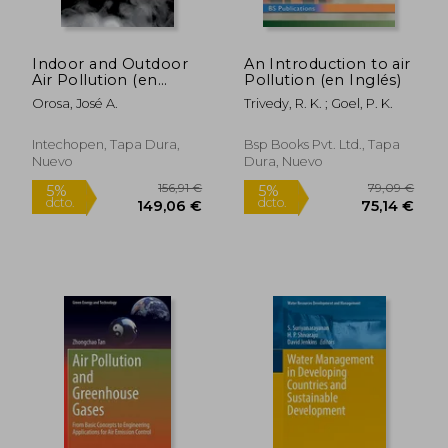
Indoor and Outdoor
An Introduction to air
Air Pollution (en
Pollution (en Inglés)
Inglés)
Orosa, José A.
Trivedy, R. K. ; Goel, P. K.
Intechopen, Tapa Dura,
Bsp Books Pvt. Ltd., Tapa
Nuevo
Dura, Nuevo
173,47 €
155,1
5%
5%
dcto.
dcto.
164,80 €
147,40