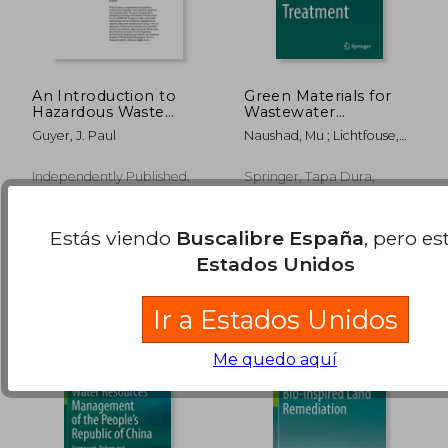
An Introduction to
Green Materials for
Hazardous Waste
Wastewater
Surface Water
Treatment (en Inglés)
Guyer, J. Paul
Naushad, Mu ; Lichtfouse,
Controls (en Inglés)
Eric
Independently Published,
Springer, Tapa Dura,
Tapa Blanda, Nuevo
Nuevo
88,78 €
41,85
5%
5%
dcto.
dcto.
84,34 €
39,76
Estás viendo
Buscalibre España
, pero es
Estados Unidos
Ir a Estados Unidos
Me quedo aquí