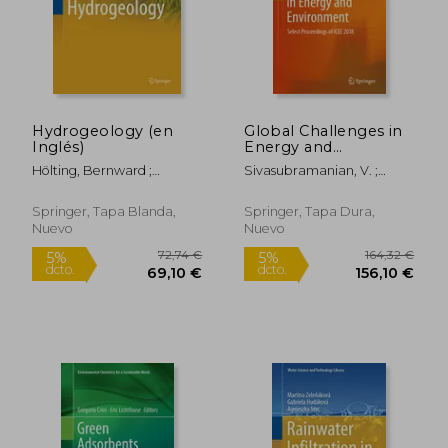
164,32 €
211,73
5%
5%
dcto.
dcto.
156,10 €
201,14
Hydrogeology (en
Global Challenges in
Inglés)
Energy and
Environment: Select
Hölting, Bernward ;
Sivasubramanian, V. ;
Proceedings of Icee
Coldewey, Wilhelm G.
Subramanian, S.
2018 (en Inglés)
Springer, Tapa Blanda,
Springer, Tapa Dura,
Nuevo
Nuevo