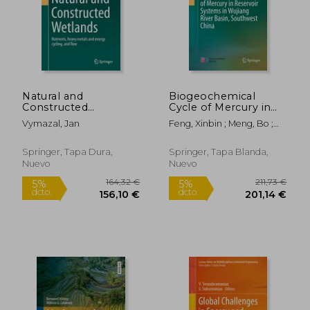
164,32 €
164,32
5%
5%
dcto.
dcto.
156,10 €
156,10
Natural and
Biogeochemical
Constructed
Cycle of Mercury in
Wetlands: Nutrients,
Reservoir Systems in
Vymazal, Jan
Feng, Xinbin ; Meng, Bo ;
Heavy Metals and
Wujiang River Basin,
Yan, Haiyu
Energy Cycling, and
Southwest China (en
Flow (en Inglés)
Inglés)
Springer, Tapa Dura,
Springer, Tapa Blanda,
Nuevo
Nuevo