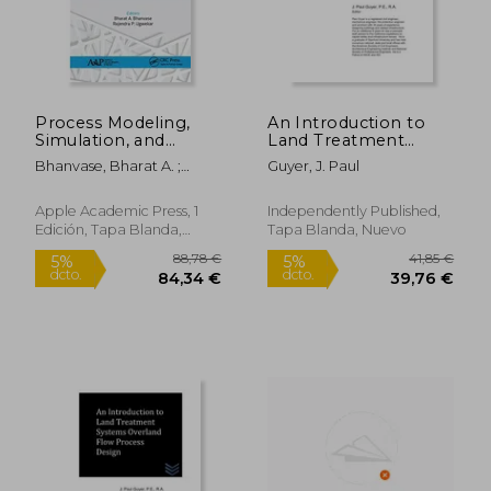
Process Modeling,
An Introduction to
Simulation, and
Land Treatment
151,94 €
14,85
5%
5%
Environmental
Systems Field
dcto.
dcto.
144,34 €
14,11
Bhanvase, Bharat A. ;
Guyer, J. Paul
Applications in
Investigations (en
Ugwekar, Rajendra P.
Chemical
Inglés)
Engineering (en
Apple Academic Press, 1
Independently Published,
Inglés)
Edición, Tapa Blanda,
Tapa Blanda, Nuevo
Nuevo