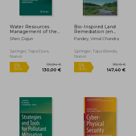
Water Resources
Bio-Inspired Land
Management of the
Remediation (en
People's Republic of
Inglés)
Shen, Dajun
Pandey, Vimal Chandra
China: Framework,
Reform and
Implementation (en
Springer, Tapa Dura,
Springer, Tapa Blanda,
Inglés)
Nuevo
Nuevo
41,85 €
15,66
5%
5%
dcto.
dcto.
39,76 €
14,88