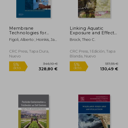
Membrane
Linking Aquatic
Technologies for
Exposure and Effects:
Water Treatment:
Risk Assessment of
Figoli, Alberto ; Hoinkis, Jan
Brock, Theo C.
Removal of Toxic
Pesticides (en Inglés)
; Bundschuh, Jochen
Trace Elements with
Emphasis on Arsenic,
CRC Press, Tapa Dura,
CRC Press, 1 Edición, Tapa
Fluoride and Uranium
Nuevo
Blanda, Nuevo
237,58 €
278,49
5%
5%
(en Inglés)
dcto.
dcto.
225,70 €
264,57