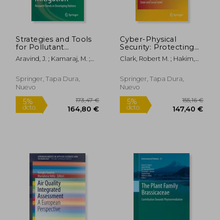
Strategies and Tools
Cyber-Physical
for Pollutant
Security: Protecting
Mitigation: Research
Critical Infrastructure
Aravind, J. ; Kamaraj, M. ;
Clark, Robert M. ; Hakim,
Trends in Developing
at the State and Local
Karthikeyan, S.
Simon
Nations (en Inglés)
Level (en Inglés)
Springer, Tapa Dura,
Springer, Tapa Dura,
Nuevo
Nuevo
51,75 €
164,32
5%
5%
dcto.
dcto.
49,16 €
156,10