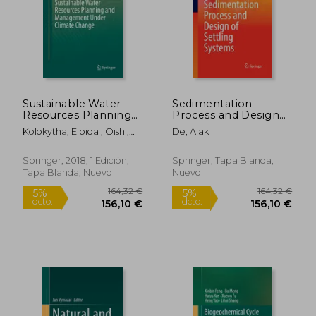
Sustainable Water
Sedimentation
Resources Planning
Process and Design
and Management
of Settling Systems
Kolokytha, Elpida ; Oishi,
De, Alak
Under Climate
(en Inglés)
Satoru ; Teegavarapu,
Change (en Inglés)
Ramesh S. V.
Springer, 2018, 1 Edición,
Springer, Tapa Blanda,
Tapa Blanda, Nuevo
Nuevo