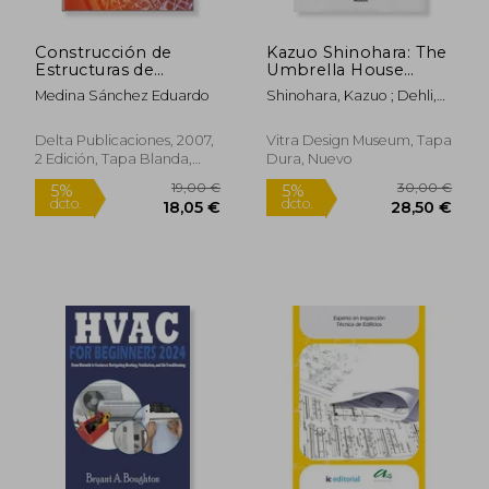
Construcción de
Kazuo Shinohara: The
Estructuras de
Umbrella House
Hormigón Armado:
Project (en Inglés)
Medina Sánchez Eduardo
Shinohara, Kazuo ; Dehli,
Edificación
Christian ; Grolimund,
Andrea
Delta Publicaciones, 2007,
Vitra Design Museum, Tapa
2 Edición, Tapa Blanda,
Dura, Nuevo
Nuevo
114,98 €
47,74
5%
5%
dcto.
dcto.
109,23 €
45,35