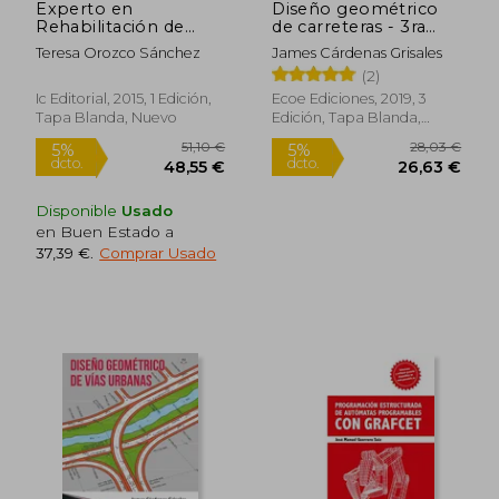
Experto en
Diseño geométrico
Rehabilitación de
de carreteras - 3ra
Edificios. Análisis de
edición
Teresa Orozco Sánchez
James Cárdenas Grisales
Patologías y
126,69 €
35,17
5%
5%
(2)
Reparación
dcto.
dcto.
120,35 €
33,41
Ic Editorial, 2015, 1 Edición,
Ecoe Ediciones, 2019, 3
Tapa Blanda, Nuevo
Edición, Tapa Blanda,
Nuevo
Disponible
Usado
en Buen Estado a
37,39 €
.
Comprar Usado