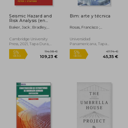
Seismic Hazard and
Bim: arte y técnica
Risk Analysis (en
Inglés)
Baker, Jack ; Bradley,
Rosas, Francisco ;
Brendon ; Stafford, Peter
Hernández, Luis Armando ;
García, Gustavo
Cambridge University
Universidad
Press, 2021, Tapa Dura,
Panamericana, Tapa
Nuevo
Blanda, Nuevo
28,85 €
5%
dcto.
27,41 €
49,00