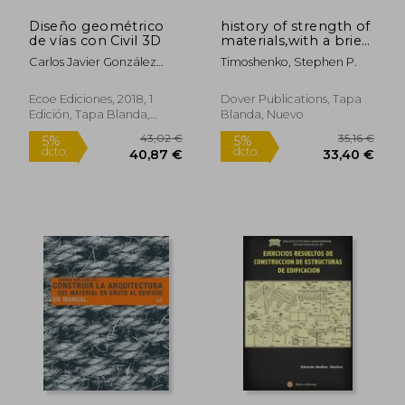
Diseño geométrico
history of strength of
de vías con Civil 3D
materials,with a brief
account of the
Carlos Javier González
Timoshenko, Stephen P.
history of theory of
Vergara, Wilson Ernesto
elasticity and theory
Vargas Vargas, Mario
of structure (en
Ecoe Ediciones, 2018, 1
Dover Publications, Tapa
Arturo Rincón Villalba
Inglés)
Edición, Tapa Blanda,
Blanda, Nuevo
Nuevo
23,75 €
5%