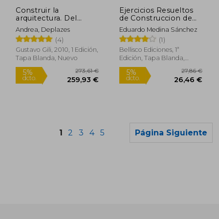
dcto.
22,56 €
18,95
Construir la
Ejercicios Resueltos
arquitectura. Del
de Construccion de
material en bruto al
Estructuras de
Andrea, Deplazes
Eduardo Medina Sánchez
edificio.
Edificacion
(4)
(1)
Gustavo Gili, 2010, 1 Edición,
Bellisco Ediciones, 1ª
Tapa Blanda, Nuevo
Edición, Tapa Blanda,
Nuevo
1
2
3
4
5
Página Siguiente