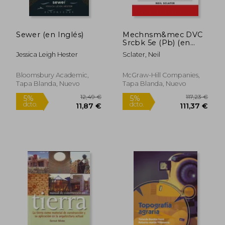
Sewer (en Inglés)
Mechnsm&mec DVC
Srcbk 5e (Pb) (en
Inglés)
Jessica Leigh Hester
Sclater, Neil
51,10 €
28,03
5%
5%
Bloomsbury Academic,
McGraw-Hill Companies,
dcto.
dcto.
48,55 €
26,63
Tapa Blanda, Nuevo
Tapa Blanda, Nuevo