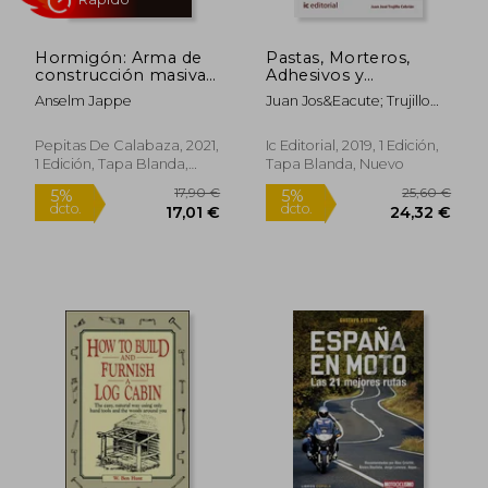
Hormigón: Arma de
Pastas, Morteros,
construcción masiva
Adhesivos y
del capitalismo
Hormigones.
Anselm Jappe
Juan Jos&Eacute; Trujillo
Eocb0108 - Fábricas
Cebri&Aacute;N
de Albañilería
Pepitas De Calabaza, 2021,
Ic Editorial, 2019, 1 Edición,
1 Edición, Tapa Blanda,
Tapa Blanda, Nuevo
Nuevo
12,49 €
117,23
5%
5%
dcto.
dcto.
11,87 €
111,37