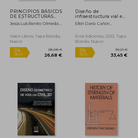
PRINCIPIOS BÁSICOS
Diseño de
DE ESTRUCTURAS
infraestructura vial en
METÁLICAS, adaptado
un entorno BIM con
Jesús Luís Benito Olmeda Y
Elkin Darío Cañón
a la nueva EAE y al
InfraWorks - 1ra
Justo Carretero Pérez
Buitrago, Wilson Ernesto
EC-3 2º edición
edición
Vargas Vargas; Carlos
Vision Libros, Tapa Blanda,
Ecoe Ediciones, 2022, Tapa
Javier González Vergara
Nuevo
Blanda, Nuevo
Rápido
17,90 €
25,60
5%
5%
dcto.
dcto.
17,01 €
24,32