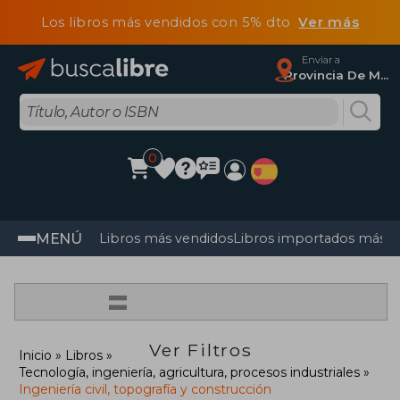
Los libros más vendidos con 5% dto
Ver más
Enviar a
Provincia De Madrid
0
MENÚ
Libros más vendidos
Libros importados más v
=
Ver Filtros
Inicio
Libros
Tecnología, ingeniería, agricultura, procesos industriales
Ingeniería civil, topografía y construcción