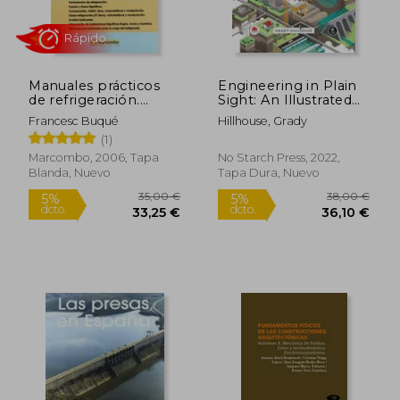
Manuales prácticos
Engineering in Plain
88,92
5%
de refrigeración.
Sight: An Illustrated
dcto.
62,00 €
84,47
Tomo 1
Field Guide to the
Francesc Buqué
Hillhouse, Grady
Constructed
(1)
Environment (en
Inglés)
Marcombo, 2006, Tapa
No Starch Press, 2022,
Blanda, Nuevo
Tapa Dura, Nuevo
Rápido