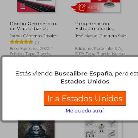
Diseño Geométrico
Programación
de Vías Urbanas
Estructurada de
10,40 €
16,00
5%
5%
Autómatas
James Cárdenas Grisales
José Manuel Guerrero Saiz
dcto.
dcto.
9,88 €
15,20
Programables con
(1)
Grafcet
Ecoe Ediciones, 2022, 1
Ediciones Paraninfo, S.A,
Edición, Tapa Blanda,
2019, Tapa Blanda, Nuevo
Nuevo
Estás viendo
Buscalibre España
, pero es
Estados Unidos
Ir a Estados Unidos
Me quedo aquí