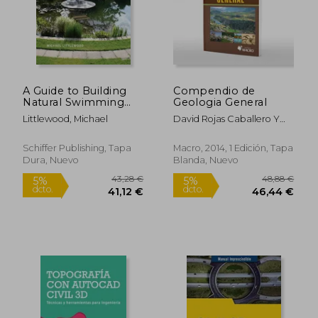
A Guide to Building
Compendio de
Natural Swimming
Geologia General
Pools (en Inglés)
Littlewood, Michael
David Rojas Caballero Y
Jorge Paredes
Schiffer Publishing, Tapa
Macro, 2014, 1 Edición, Tapa
Dura, Nuevo
Blanda, Nuevo
43,28 €
48,88
5%
5%
dcto.
dcto.