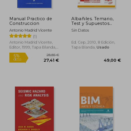
Manual Practico de
Albañiles. Temario,
Construccion
Test y Supuestos
Prácticos (Colección
Antonio Madrid Vicente
Sin Datos
110)
(1)
Antonio Madrid Vicente,
Ed. Cep, 2010, 8 Edición,
Editor, 1999, Tapa Blanda,
Tapa Blanda,
Usado
Nuevo
37,88 €
32,49
5%
5%
dcto.
dcto.
35,98 €
30,87