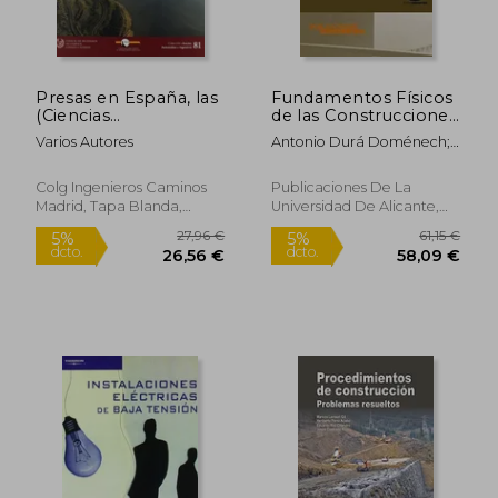
Presas en España, las
Fundamentos Físicos
(Ciencias
de las Construcciones
Humanidades Ingen)
Arquitectónicas.
Varios Autores
Antonio Durá Doménech;
Volumen ii: Mecánica
35,00 €
38,00
Cristian Neipp López; José
5%
5%
de Fluidos, Calor y
dcto.
dcto.
Joaquín Rodes Roca;
33,25 €
36,10
Termodinámica y
Colg Ingenieros Caminos
Publicaciones De La
Amparo Marco Tobarra;
Electromagnetismo
Madrid, Tapa Blanda,
Universidad De Alicante,
Jenaro Vera Guarinos
Nuevo
2005, 1 Edición, Tapa
Blanda, Nuevo