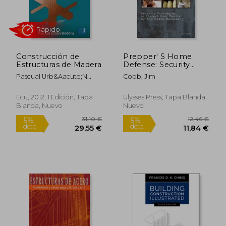
27,40 €
31,95
5%
5%
dcto.
dcto.
26,03 €
30,35
Construcción de
Prepper' S Home
Estructuras de Madera
Defense: Security
Strategies to Protect
Pascual Urb&Aacute;N
Cobb, Jim
Your Family by any
Brotons
Means Necessary (en
Inglés)
Ecu, 2012, 1 Edición, Tapa
Ulysses Press, Tapa Blanda,
Blanda, Nuevo
Nuevo
Rápido