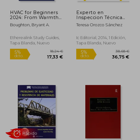
HVAC for Beginners
Experto en
2024: From Warmth
Inspeccion Técnica
to Coolness:
de Edificios
Boughton, Bryant A.
Teresa Orozco Sánchez
Navigating Heating,
Ventilation, and Air
Conditioning (en
Etherealink Study Guides,
Ic Editorial, 2014, 1 Edición,
Inglés)
Tapa Blanda, Nuevo
Tapa Blanda, Nuevo
19,00 €
30,00
5%
5%
dcto.
dcto.
18,05 €
28,50