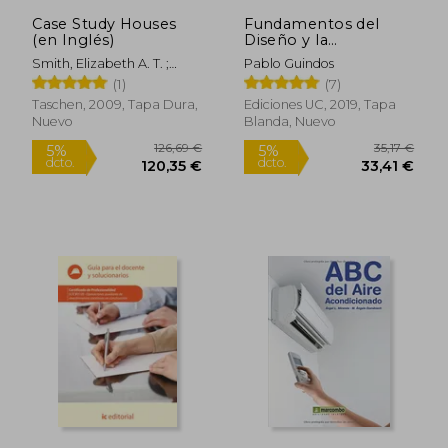
17,33 €
36,75
Case Study Houses
Fundamentos del
(en Inglés)
Diseño y la
Construcción con
Smith, Elizabeth A. T. ;
Pablo Guindos
Madera
Gössel, Peter ; Shulman,
(1)
(7)
Julius
Taschen, 2009, Tapa Dura,
Ediciones UC, 2019, Tapa
Nuevo
Blanda, Nuevo
Rápido