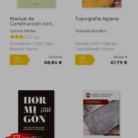
Manual de
Topografía Agraria
Rápido
Construcción con
Tierra
Gernot Minke
Yolanda Bordón
Ferré,Roberto Martín
(1)
Villanueva
Ecohabitar, 2010, Tapa
Sintesis, 2015, 1 Edición,
Blanda, Nuevo
Tapa Blanda, Nuevo
48,11 €
22,00
5%
5%
dcto.
dcto.
45,71 €
20,90