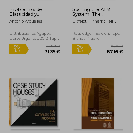
Problemas de
Staffing the ATM
Elasticidad y
System: The
Resistencia de
Selection of Air Traffic
Antonio Argüelles
Eißfeldt, Hinnerk ; Heil,
Materiales 2 ed. **
Controllers (en
Amado,Isabel Viña Olay
Mike C. ; Broach, Dana
Bellisco
Inglés)
Distribuciones Agapea -
Routledge, 1 Edición, Tapa
Libros Urgentes, 2012, Tapa
Blanda, Nuevo
Blanda, Nuevo
18,24 €
38,68
5%
5%
dcto.
dcto.