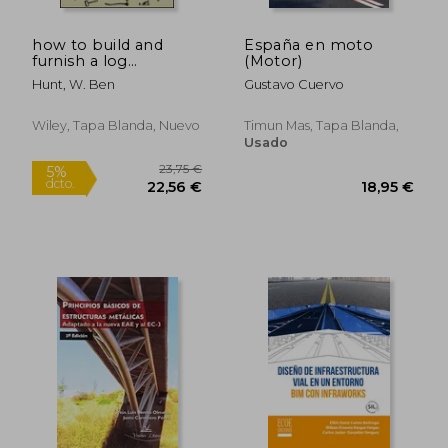
how to build and
España en moto
furnish a log
(Motor)
cabin,the easy,
Hunt, W. Ben
Gustavo Cuervo
natural way using
only hand tools and
the woods around
Wiley, Tapa Blanda, Nuevo
Timun Mas, Tapa Blanda,
you (en Inglés)
Usado
72,46 €
65,04
5%
5%
dcto.
dcto.
68,84 €
61,79