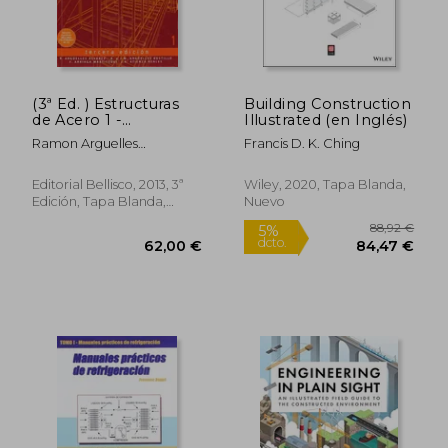
31,10 €
12,46
5%
5%
dcto.
dcto.
29,55 €
11,84
(3ª Ed. ) Estructuras
Building Construction
de Acero 1 -
Illustrated (en Inglés)
Fundamentos y
Ramon Arguelles
Francis D. K. Ching
Calculo Segun Cte,
Alvarez,Ramon Argüelles
eae y ec
Bustillo,Francisco Arriaga
Editorial Bellisco, 2013, 3ª
Wiley, 2020, Tapa Blanda,
Martitegui
Edición, Tapa Blanda,
Nuevo
Usado