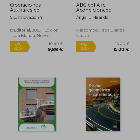
Operaciones
ABC del Aire
33,00 €
91,75
5%
5%
Auxiliares de
Acondicionado
dcto.
dcto.
31,35 €
87,16
Revestimientos
S.L. Innovación Y
Ángel L. Miranda
Continuos en
Cualificación
Construcción.
Eocb0109 - Guía Para
Ic Editorial, 2013, 1 Edición,
Marcombo, Tapa Blanda,
el Docente y
Tapa Blanda, Nuevo
Nuevo
Solucionarios