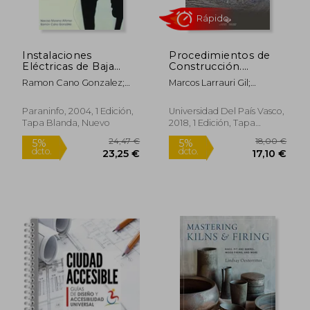
Instalaciones
Procedimientos de
Eléctricas de Baja
Construcción.
Tensión
Problemas Resueltos
Ramon Cano Gonzalez;
Marcos Larrauri Gil;
(Manuales
Narciso Moreno Alfonso
Heriberto Pérez Acebo;
Universitarios -
Eduardo Roji Chandro;
Unibertsitateko
Paraninfo, 2004, 1 Edición,
Universidad Del País Vasco,
Jesús Cuadrado Rojo
Eskuliburuak)
Tapa Blanda, Nuevo
2018, 1 Edición, Tapa
27,96 €
61,1
5%
5%
Blanda, Nuevo
dcto.
dcto.
26,56 €
58,09