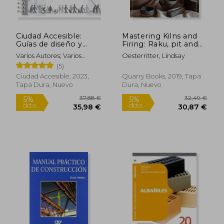
Rápido
Ciudad Accesible:
Mastering Kilns and
Guías de diseño y
Firing: Raku, pit and
accesibilidad universal
Barrel, Wood Firing,
Varios Autores; Varios
Oesterritter, Lindsay
and More (en Inglés)
Autores
(5)
Ciudad Accesible, 2023,
Quarry Books, 2019, Tapa
Tapa Dura, Nuevo
Dura, Nuevo
24,47 €
18,00
5%
5%
dcto.
dcto.
23,25 €
17,10