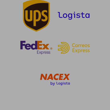
dcto.
dcto.
147,88 €
19,08