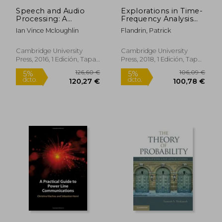
Speech and Audio
Explorations in Time-
Processing: A
Frequency Analysis
Matlab®-Based
(en Inglés)
Ian Vince Mcloughlin
Flandrin, Patrick
Approach (en Inglés)
Cambridge University
Cambridge University
Press, 2016, 1 Edición, Tapa
Press, 2018, 1 Edición, Tapa
Dura, Nuevo
Dura, Nuevo
36,11 €
265,05
5%
5%
dcto.
dcto.
34,30 €
251,80