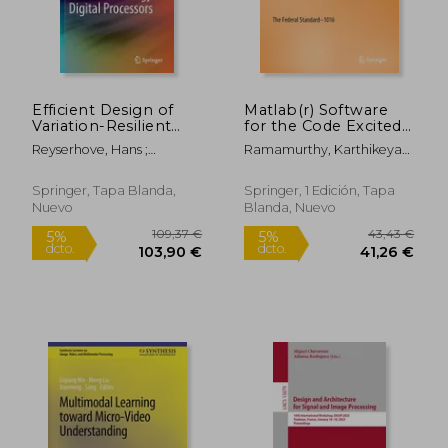
Efficient Design of
Matlab(r) Software
Variation-Resilient
for the Code Excited
Ultra-Low Energy
Linear Prediction
Reyserhove, Hans ;
Ramamurthy, Karthikeyan
Digital Processors (en
Algorithm: The
Dehaene, Wim
; Spanias, Andreas
Inglés)
Federal Standard-1016
(en Inglés)
Springer, Tapa Blanda,
Springer, 1 Edición, Tapa
Nuevo
Blanda, Nuevo
225,93 €
25,76
5%
5%
dcto.
dcto.
214,64 €
24,47