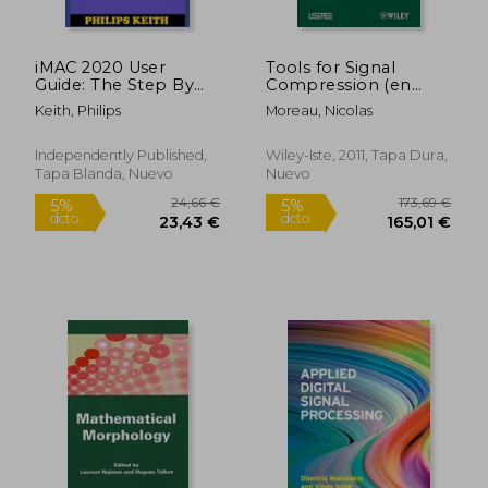
109,37 €
112,56
5%
5%
dcto.
dcto.
103,90 €
106,93
iMAC 2020 User
Tools for Signal
Guide: The Step By
Compression (en
Step Instruction
Inglés)
Keith, Philips
Moreau, Nicolas
Manual For Beginners
And Seniors To
Effectively Operate
Independently Published,
Wiley-Iste, 2011, Tapa Dura,
And Setup The New
Tapa Blanda, Nuevo
Nuevo
2020 21.5-Inch (en
Inglés)