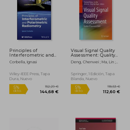
Principles of
Visual Signal Quality
Interferometric and
Assessment: Quality
Polarimetric
of Experience (Qoe)
Corbella, Ignasi
Deng, Chenwei ; Ma, Lin ;
Radiometry (en
(en Inglés)
Lin, Weisi
Inglés)
Wiley-IEEE Press, Tapa
Springer, 1 Edición, Tapa
Dura, Nuevo
Blanda, Nuevo
152,29 €
118,53
5%
5%
dcto.
dcto.