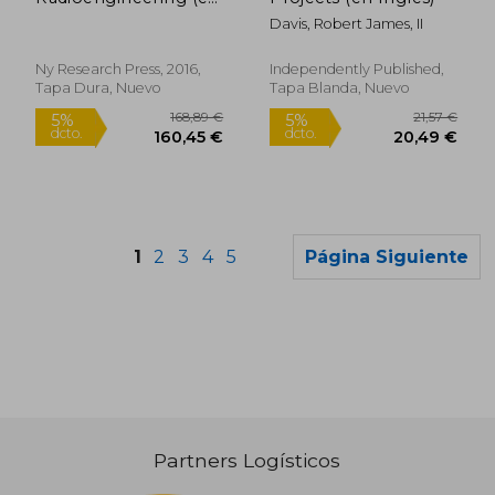
Inglés)
Davis, Robert James, II
Ny Research Press, 2016,
Independently Published,
Tapa Dura, Nuevo
Tapa Blanda, Nuevo
1
2
3
4
5
Página Siguiente
Partners Logísticos
155,66 €
20,08
5%
5%