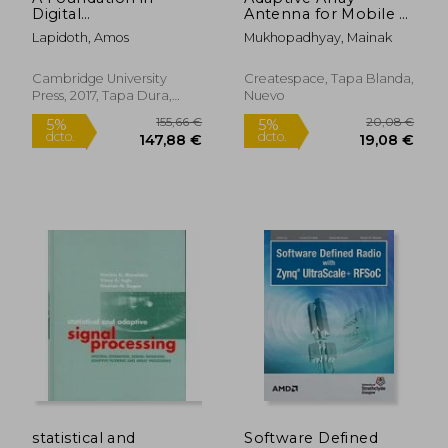
Digital
Antenna for Mobile &
Communication (en
Satellite
Lapidoth, Amos
Mukhopadhyay, Mainak
Inglés)
Communication (en
Inglés)
Cambridge University
Createspace, Tapa Blanda,
Press, 2017, Tapa Dura,
Nuevo
Nuevo
205,38 €
167,57
5%
5%
dcto.
dcto.
195,11 €
159,20
statistical and
Software Defined