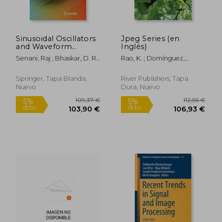
Sinusoidal Oscillators
Jpeg Series (en
and Waveform
Inglés)
Generators Using
Senani, Raj ; Bhaskar, D. R.
Rao, K. ; Domínguez,
Modern Electronic
; Singh, V. K.
Humberto ;
Circuit Building
Subbarayappa,
Blocks (en Inglés)
Springer, Tapa Blanda,
River Publishers, Tapa
Shreyanka
Nuevo
Dura, Nuevo
193,47 €
63,07
5%
5%