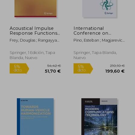
Acoustical Impulse
International
Response Functions
Conference on
of Music
Biomedical and
Frey, Douglas ; Rangayyan,
Pino, Esteban ; Magjarevic,
Performance Halls
Health Informatics
Rangaraj ; Coelho, Victor
Ratko ; De Carvalho, Paulo
(en Inglés)
2022: Proceedings of
Icbhi 2022,
Springer, 1 Edición, Tapa
Springer, Tapa Blanda,
November 24-26,
Blanda, Nuevo
Nuevo
2022, Concepción,
Chile (en Inglés)
68,16 €
63,58
5%
5%
dcto.
dcto.
64,75 €
60,40