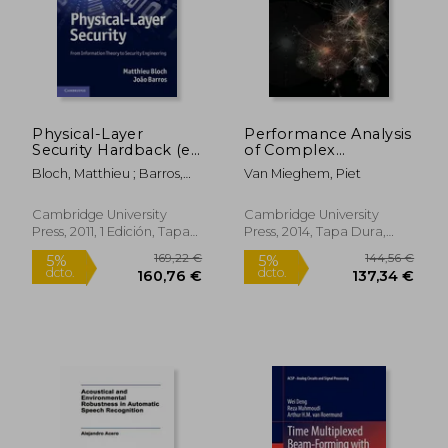
Physical-Layer
Performance Analysis
80,47 €
100,19
5%
5%
Security Hardback (en
of Complex
dcto.
dcto.
76,44 €
95,18
Inglés)
Networks and
Bloch, Matthieu ; Barros,
Van Mieghem, Piet
Systems (en Inglés)
João
Cambridge University
Cambridge University
Press, 2011, 1 Edición, Tapa
Press, 2014, Tapa Dura,
Dura, Nuevo
Nuevo