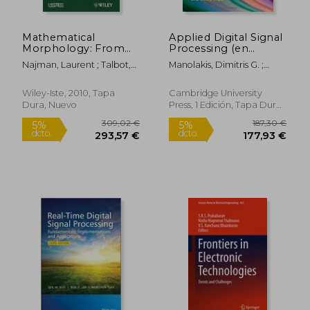
Mathematical
Applied Digital Signal
101,45 €
164,32
5%
5%
Morphology: From
Processing (en
dcto.
dcto.
96,38 €
156,10
Theory to
Inglés)
Najman, Laurent ; Talbot,
Manolakis, Dimitris G. ;
Applications (en
Hugues
Ingle, Vinay K.
Inglés)
Wiley-Iste, 2010, Tapa
Cambridge University
Dura, Nuevo
Press, 1 Edición, Tapa Dura,
Nuevo