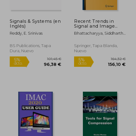
dcto.
dcto.
183,80 €
59,91
Signals & Systems (en
Recent Trends in
Inglés)
Signal and Image
Processing: Issip
Reddy, E. Srinivas
Bhattacharyya, Siddhartha
2020 (en Inglés)
; Mrsic, Leo ; Brklja&#269;ic,
Maja
BS Publications, Tapa
Springer, Tapa Blanda,
Dura, Nuevo
Nuevo