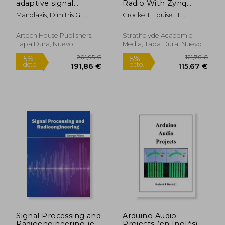
adaptive signal
Radio With Zynq
processing,spectral
Ultrascale+ Rfsoc (en
Manolakis, Dimitris G. ;
Crockett, Louise H. ;
estimation, signal
Inglés)
Ingle, Vinay K. ; Kogon,
Northcote, David ; Stewart,
modeling, adaptive
Stephen M.
Robert W.
filtering and array
Artech House Publishers,
Strathclyde Academic
processing (en
Tapa Dura, Nuevo
Media, Tapa Dura, Nuevo
Inglés)
249,75 €
177,44
5%
5%
dcto.
dcto.
237,26 €
168,56
Signal Processing and
Arduino Audio
Radioengineering (en
Projects (en Inglés)