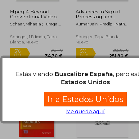
Mpeg-4 Beyond
Advances in Signal
Conventional Video
Processing and
Coding (en Inglés)
Communication
Schaar, Mihaela ; Turaga,
Kumar Jain, Pradip ; Nath
Engineering: Select
Deepak S. ; Stockhammer,
Singh, Yatindra ; Gollapalli,
Proceedings of
Thomas
Ravi Paul
Icaspace 2021 (en
Springer, 1 Edición, Tapa
Springer, Tapa Blanda,
Inglés)
Blanda, Nuevo
Nuevo
309,02 €
187,30
5%
5%
dcto.
dcto.
293,57 €
177,93
Estás viendo
Buscalibre España
, pero es
Estados Unidos
Ir a Estados Unidos
Me quedo aquí