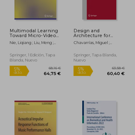
Multimodal Learning
Design and
Toward Micro-Video
Architecture for
Understanding (en
Signal and Image
Nie, Liqiang ; Liu, Meng ;
Chavarrías, Miguel ;
Inglés)
Processing: 16th
Song, Xuemeng
Rodríguez, Alfonso
International
Workshop, Dasip
Springer, 1 Edición, Tapa
Springer, Tapa Blanda,
2023, Toulouse,
Blanda, Nuevo
Nuevo
France, January 16-18,
2023, Proceedings
(en Inglés)
109,37 €
43,43
5%
5%
dcto.
dcto.
103,90 €
41,26