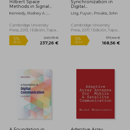
Hilbert Space
Synchronization in
Methods in Signal
Digital
Processing (en
Communication
Kennedy, Rodney A. ;
Ling, Fuyun ; Proakis, John
Inglés)
Systems (en Inglés)
Sadeghi, Parastoo
Cambridge University
Cambridge University
Press, 2013, 1 Edición, Tapa
Press, 2017, 1 Edición, Tapa
Dura, Nuevo
Dura, Nuevo
126,60 €
106,09
5%
5%
dcto.
dcto.
120,27 €
100,78
A Foundation in
Adaptive Array