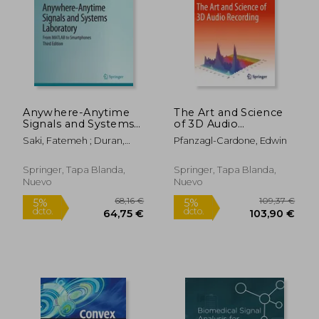
109,37 €
49,85
5%
5%
dcto.
dcto.
103,90 €
47,35
Anywhere-Anytime
The Art and Science
Signals and Systems
of 3D Audio
Laboratory: From
Recording (en Inglés)
Saki, Fatemeh ; Duran,
Pfanzagl-Cardone, Edwin
MATLAB to
Adrian ; Azarang, Arian
Smartphones, Third
Edition (en Inglés)
Springer, Tapa Blanda,
Springer, Tapa Blanda,
Nuevo
Nuevo