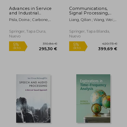
Advances in Service
Communications,
and Industrial
Signal Processing,
Robotics: Raad 2024
and Systems:
Pisla, Doina ; Carbone,
Liang, Qilian ; Wang, Wei ;
(en Inglés)
Proceedings of the
Giuseppe ; Condurache,
Liu, Xin
11th International
Daniel
Conference on
Springer, Tapa Dura,
Springer, Tapa Blanda,
Communications,
Nuevo
Nuevo
Signal Processing,
and Systems, Vo (en
Inglés)
128,25 €
164,32
5%
5%
dcto.
dcto.
121,84 €
156,10