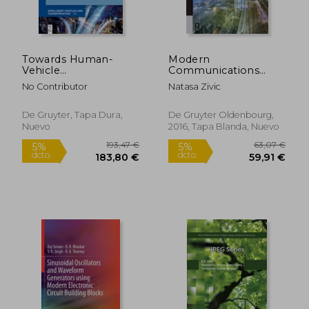
Towards Human-
Modern
Vehicle
Communications
Harmonization (en
Technology (de
No Contributor
Natasa Zivic
Inglés)
Gruyter Studium) (en
Inglés)
De Gruyter, Tapa Dura,
De Gruyter Oldenbourg,
Nuevo
2016, Tapa Blanda, Nuevo
54,42 €
210,10
5%
5%
dcto.
dcto.
51,70 €
199,60