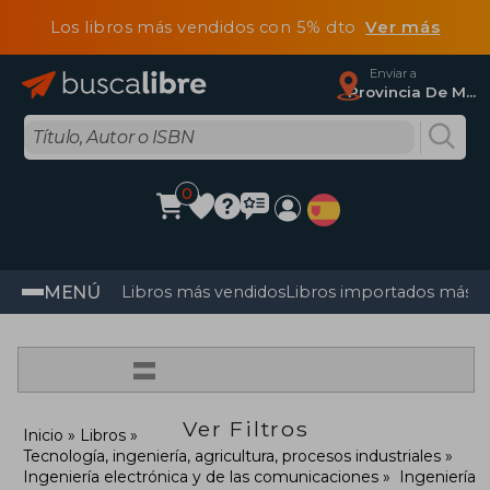
Los libros más vendidos con 5% dto
Ver más
Enviar a
Provincia De Madrid
0
MENÚ
Libros más vendidos
Libros importados más v
=
Ver Filtros
Inicio
Libros
Tecnología, ingeniería, agricultura, procesos industriales
Ingeniería electrónica y de las comunicaciones
Ingeniería