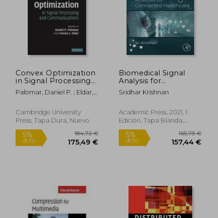
68,16 €
109,37
5%
5%
dcto.
dcto.
64,75 €
103,90
Convex Optimization
Biomedical Signal
in Signal Processing
Analysis for
and Communications
Connected
Palomar, Daniel P. ; Eldar,
Sridhar Krishnan
(en Inglés)
Healthcare (en
Yonina C.
Inglés)
Cambridge University
Academic Press, 2021, 1
Press, Tapa Dura, Nuevo
Edición, Tapa Blanda,
Nuevo