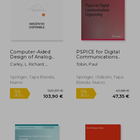
144,68 €
112,60
Computer-Aided
PSPICE for Digital
Design of Analog
Communications
Circuits and Systems
Engineering (en
Carley, L. Richard ;
Tobin, Paul
(en Inglés)
Inglés)
Gyurcsik, Ronald
Springer, Tapa Blanda,
Springer, 1 Edición, Tapa
Nuevo
Blanda, Nuevo