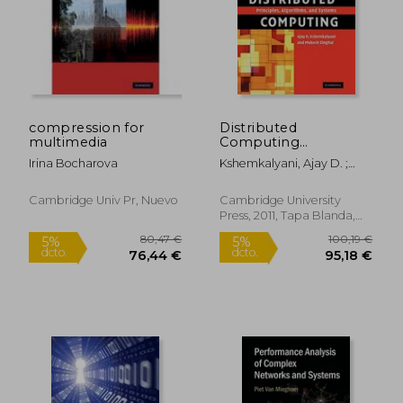
184,72 €
165,73
5%
5%
dcto.
dcto.
175,49 €
157,44
compression for
Distributed
multimedia
Computing
Paperback (en
Irina Bocharova
Kshemkalyani, Ajay D. ;
Inglés)
Singhal, Mukesh
Cambridge Univ Pr, Nuevo
Cambridge University
Press, 2011, Tapa Blanda,
Nuevo