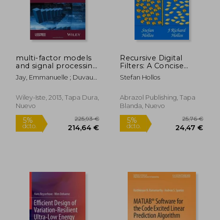
multi-factor models
Recursive Digital
and signal processing
Filters: A Concise
techniques (en
Guide
Jay, Emmanuelle ; Duvaut,
Stefan Hollos
Inglés)
Patrick ; Darolles, Serges
Wiley-Iste, 2013, Tapa Dura,
Abrazol Publishing, Tapa
Nuevo
Blanda, Nuevo
164,32 €
109,37
5%
5%
dcto.
dcto.
156,10 €
103,90