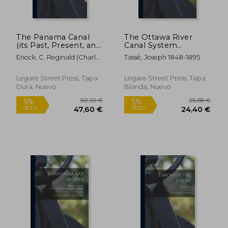
The Panama Canal
The Ottawa River
(its Past, Present, and
Canal System
Future) (en Inglés)
[microform]: Speech
Enock, C. Reginald (Charles
Tassé, Joseph 1848-1895
Delivered by Joseph
Reginald)
Tassé, M.P., in the
House of Commons,
Legare Street Press, Tapa
Legare Street Press, Tapa
on the 20th April,
Dura, Nuevo
Blanda, Nuevo
1885 (en Inglés)
114,97 €
270,22
5%
5%
dcto.
dcto.
109,22 €
256,71