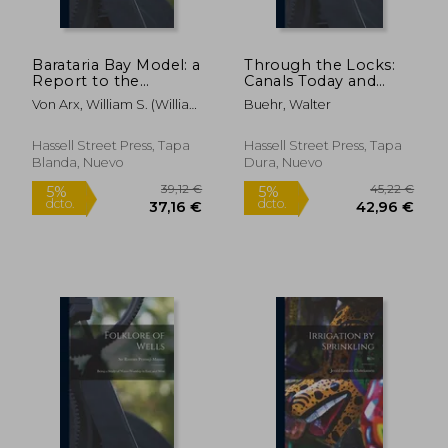
Barataria Bay Model: a
Through the Locks:
Report to the
Canals Today and
Freeport Sulphur
Yesterday (en Inglés)
Von Arx, William S. (William
Buehr, Walter
Company (en Inglés)
Stelling) ; Woods Hole
Oceanographic Institution
Hassell Street Press, Tapa
Hassell Street Press, Tapa
Blanda, Nuevo
Dura, Nuevo
50,10 €
25,68
5%
5%
dcto.
dcto.
47,60 €
24,40