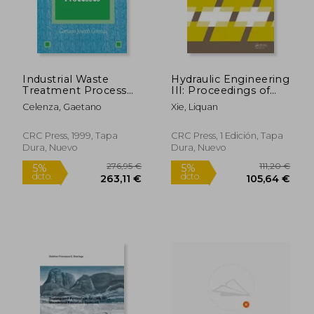
382,06 €
100,87
5%
5%
dcto.
dcto.
362,95 €
95,82
Industrial Waste
Hydraulic Engineering
Treatment Process
III: Proceedings of
Engineering:
the 3rd Technical
Celenza, Gaetano
Xie, Liquan
Biological Processes,
Conference on
Volume II (en Inglés)
Hydraulic Engineering
(Che 2014), Hong
CRC Press, 1999, Tapa
CRC Press, 1 Edición, Tapa
Kong, 13-14
Dura, Nuevo
Dura, Nuevo
December 2014 (en
Inglés)