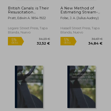
dcto.
dcto.
42,96 €
26,72
British Canals: is Their
A New Method of
Resuscitation
Estimating Stream-
Practicable? (en
flow, Based Upon a
Pratt, Edwin A. 1854-1922
Folse, J. A. (Julius Audrey)
Inglés)
New Evaporation
Formula (en Inglés)
Legare Street Press, Tapa
Hassell Street Press, Tapa
Blanda, Nuevo
Blanda, Nuevo