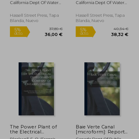
Construction and
Survey: Appendix B:
California Dept Of Water
California Dept Of Water
Sealing Standards,
Water Quality;
Resources
Resources ; Warne, William
Mendocino County;
TC824.C2 A2 no.111
E. ; Gunnerson, Charles G.
no.62 (en Inglés)
appx. B (en Inglés)
Hassell Street Press, Tapa
Hassell Street Press, Tapa
Blanda, Nuevo
Blanda, Nuevo
30,57 €
28,13
5%
5%
dcto.
dcto.
29,04 €
26,72
The Power Plant of
Baie Verte Canal
the Electrical
[microform]: Report
Development
of the Chief Engineer