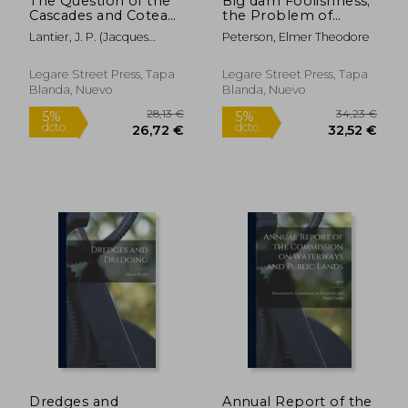
The Question of the
Big dam Foolishness;
Cascades and Coteau
the Problem of
Landing Canal
Modern Flood
Lantier, J. P. (Jacques
Peterson, Elmer Theodore
Examined
Control and Water
Philippe) 18
[microform] (en
Storage (en Inglés)
Inglés)
Legare Street Press, Tapa
Legare Street Press, Tapa
Blanda, Nuevo
Blanda, Nuevo
41,56 €
105,95
5%
5%
dcto.
dcto.
39,48 €
100,65
Dredges and
Annual Report of the