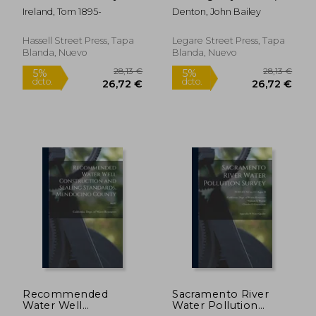
and Power Project
Inglés)
Ireland, Tom 1895-
Denton, John Bailey
(en Inglés)
Hassell Street Press, Tapa
Legare Street Press, Tapa
Blanda, Nuevo
Blanda, Nuevo
51,33 €
31,79
5%
5%
dcto.
dcto.
48,76 €
30,20
Recommended
Sacramento River
Water Well
Water Pollution