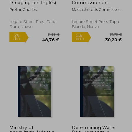
Dredging (en Inglés)
Commission on
Waterways and Public
Prelini, Charles
Massachusetts Commission
Lands; 1916 (en
On Waterway
Inglés)
Legare Street Press, Tapa
Legare Street Press, Tapa
Dura, Nuevo
Blanda, Nuevo
41,56 €
37,89
5%
5%
dcto.
dcto.
39,48 €
36,00
Ministry of
Determining Water