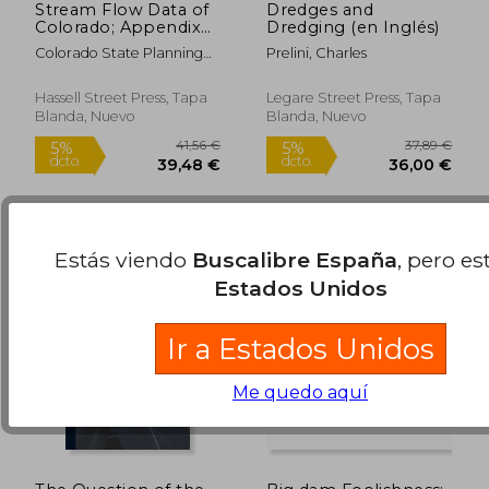
Stream Flow Data of
Dredges and
Colorado; Appendix
Dredging (en Inglés)
No. 3, Volume I (en
Colorado State Planning
Prelini, Charles
Inglés)
Commission C
Hassell Street Press, Tapa
Legare Street Press, Tapa
Blanda, Nuevo
Blanda, Nuevo
34,23 €
25,68
5%
5%
dcto.
dcto.
32,52 €
24,40
Estás viendo
Buscalibre España
, pero es
Estados Unidos
Ir a Estados Unidos
Me quedo aquí