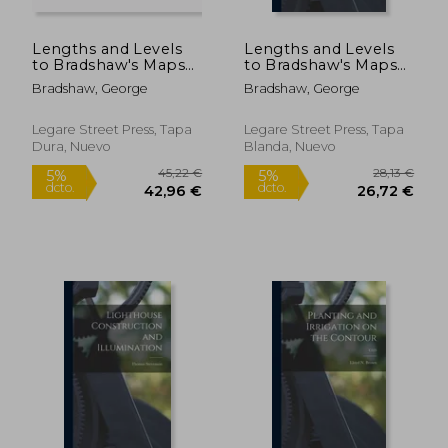
Lengths and Levels
Lengths and Levels
to Bradshaw's Maps
to Bradshaw's Maps
of Canals, Navigable
of Canals, Navigable
Bradshaw, George
Bradshaw, George
Rivers, and Railways
Rivers, and Railways
(en Inglés)
(en Inglés)
Legare Street Press, Tapa
Legare Street Press, Tapa
Dura, Nuevo
Blanda, Nuevo
31,79 €
46,44
5%
5%
dcto.
dcto.
30,20 €
44,12