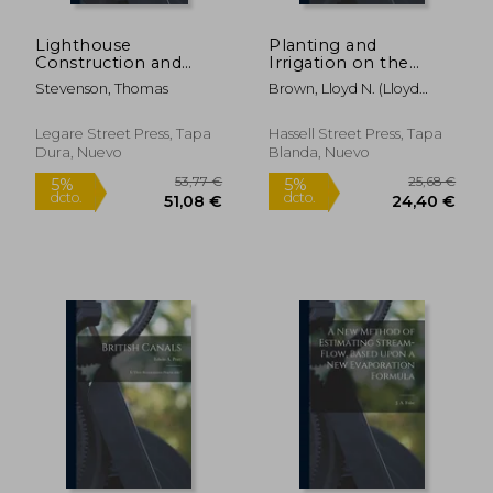
Lighthouse
Planting and
Construction and
Irrigation on the
Illumination (en
Contour; C523 (en
Stevenson, Thomas
Brown, Lloyd N. (Lloyd
Inglés)
Inglés)
Noble) 1895-1
Legare Street Press, Tapa
Hassell Street Press, Tapa
Dura, Nuevo
Blanda, Nuevo
45,22 €
28,13
5%
5%