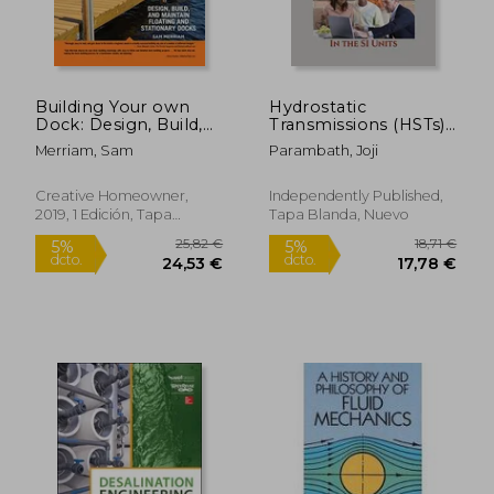
Building Your own
Hydrostatic
Dock: Design, Build,
Transmissions (HSTs):
and Maintain Floating
In the SI Units (en
Merriam, Sam
Parambath, Joji
and Stationary Docks
Inglés)
99,24 €
755,96
5%
5%
(en Inglés)
dcto.
dcto.
94,27 €
718,16
Creative Homeowner,
Independently Published,
2019, 1 Edición, Tapa
Tapa Blanda, Nuevo
Blanda, Nuevo