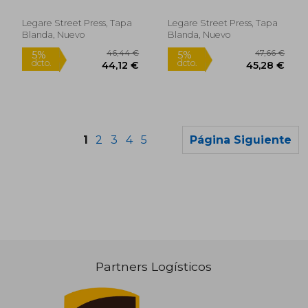
Machines for Raising
(en Inglés)
Water, Ancient and
Modern: With
Legare Street Press, Tapa
Legare Street Press, Tapa
Observations On
Blanda, Nuevo
Blanda, Nuevo
Various Subjects
Conn (en Inglés)
1
2
3
4
5
Página Siguiente
Partners Logísticos
37,89 €
40,34
5%
5%
dcto.
dcto.
36,00 €
38,32