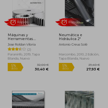
Máquinas y
Neumática e
Herramientas.
Hidráulica 2ª
Procesos y Cálculos
Jose Roldan Viloria
Antonio Creus Solé
Mecánicos
Rápido
Rápido
(2)
Paraninfo, 2019, Tapa
Marcombo, 2010, 2 Edición,
Blanda, Nuevo
Tapa Blanda, Nuevo
32,00 €
29,40
5%
5%
dcto.
dcto.
30,40 €
27,93