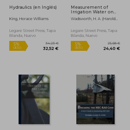
Hydraulics (en Inglés)
Measurement of
53,77 €
25,68
5%
5%
Irrigation Water on
dcto.
dcto.
51,08 €
24,40
the Farm; C250 (en
King, Horace Williams
Wadsworth, H. A. (Harold
Inglés)
Anderson) 1.
Legare Street Press, Tapa
Legare Street Press, Tapa
Blanda, Nuevo
Blanda, Nuevo