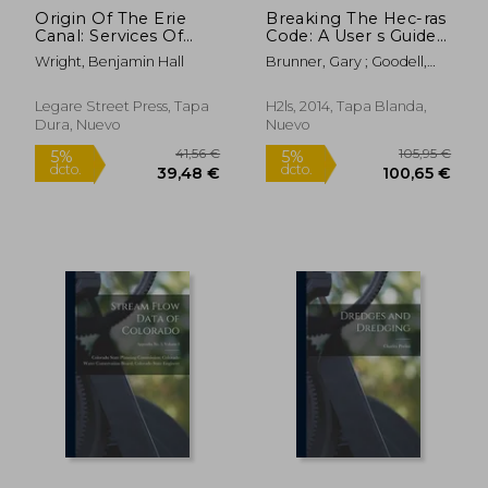
Origin Of The Erie
Breaking The Hec-ras
Canal: Services Of
Code: A User s Guide
Benjamin Wright (en
To Automating Hec-
Wright, Benjamin Hall
Brunner, Gary ; Goodell,
Inglés)
ras (en Inglés)
34,23 €
36,67
Christopher R.
5%
5%
dcto.
dcto.
32,52 €
34,84
Legare Street Press, Tapa
H2ls, 2014, Tapa Blanda,
Dura, Nuevo
Nuevo