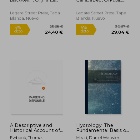
Blackwell, F. O. (Francis
Canada Dept Of Public
Company of Ontario,
of Public Works on
Ogden) 186 ; Canadian
Works
Limited [microform]
the Construction of a
Electrical Association
(en Inglés)
Canal Between the
Legare Street Press, Tapa
Legare Street Press, Tapa
Annual ; Electrical
Gulf of St. Lawrence
Blanda, Nuevo
Blanda, Nuevo
Development Company
and the B (en Inglés)
Of Ont
28,13 €
28,13
5%
5%
dcto.
dcto.
26,72 €
26,72
A Descriptive and
Hydrology: The
Historical Account of
Fundamental Basis of
Hydraulic and Other
Hydraulic Engineering
Ewbank, Thomas
Mead, Daniel Webster