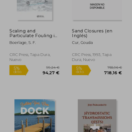
Scaling and
Sand Closures (en
276,95 €
111,20
5%
5%
Particulate Fouling in
Inglés)
dcto.
dcto.
263,11 €
105,64
Membrane Filtration
Boerlage, S. F.
Cur, Gouda
Systems (en Inglés)
CRC Press, Tapa Dura,
CRC Press, 1993, Tapa
Nuevo
Dura, Nuevo