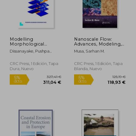
dcto.
dcto.
137,14 €
127,60
Modelling
Nanoscale Flow:
Morphological
Advances, Modeling,
Response of Large
and Applications (en
Dissanayake, Pushpa
Musa, Sarhan M.
Tidal Inlet Systems to
Inglés)
Kumara
Sea Level Rise:
Unesco-Ihe PhD
CRC Press, 1 Edición, Tapa
CRC Press, 1 Edición, Tapa
Thesis (en Inglés)
Dura, Nuevo
Blanda, Nuevo