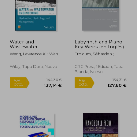
Water and
Labyrinth and Piano
Wastewater
Key Weirs (en Inglés)
Engineering, Volume
Wang, Lawrence K. ; Wang,
Erpicum, Sébastien ;
1: Hydraulics,
Mu-Hao Sung ; Shammas,
Laugier, Frédéric ; Boillat,
Hydrology and
Nazih K.
Jean-Louis
Management (en
Wiley, Tapa Dura, Nuevo
CRC Press, 1 Edición, Tapa
Inglés)
Blanda, Nuevo
144,36 €
134,31
5%
5%