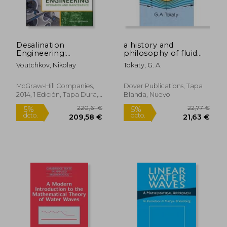
Desalination
a history and
Engineering:
philosophy of fluid
Operation and
mechanics (en Inglés)
Voutchkov, Nikolay
Tokaty, G. A.
Maintenance (en
Inglés)
McGraw-Hill Companies,
Dover Publications, Tapa
2014, 1 Edición, Tapa Dura,
Blanda, Nuevo
25,82 €
18,7
5%
5%
Nuevo
dcto.
dcto.
24,53 €
17,78