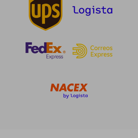
25,68 €
30,57
5%
5%