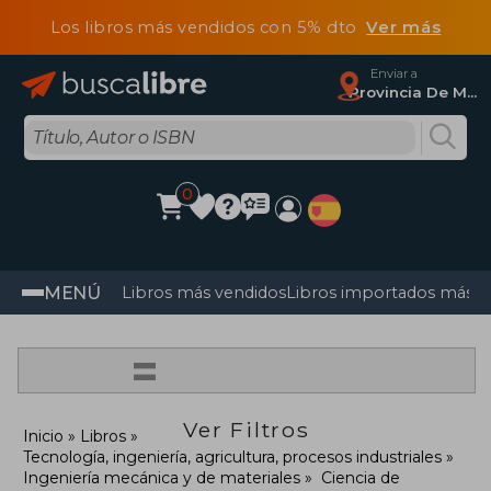
Los libros más vendidos con 5% dto
Ver más
Enviar a
Provincia De Madrid
0
MENÚ
Libros más vendidos
Libros importados más v
=
Ver Filtros
Inicio
Libros
Tecnología, ingeniería, agricultura, procesos industriales
Ingeniería mecánica y de materiales
Ciencia de