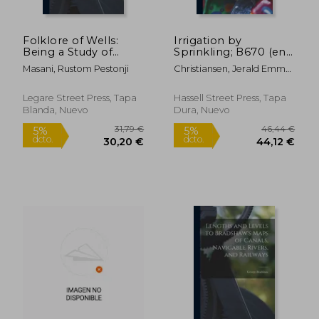
Folklore of Wells:
Irrigation by
Being a Study of
Sprinkling; B670 (en
Water-worship in
Inglés)
Masani, Rustom Pestonji
Christiansen, Jerald Emmet
East and West (en
1905-1989
Inglés)
Legare Street Press, Tapa
Hassell Street Press, Tapa
Blanda, Nuevo
Dura, Nuevo
39,12 €
45,22
5%
5%
dcto.
dcto.
37,16 €
42,96