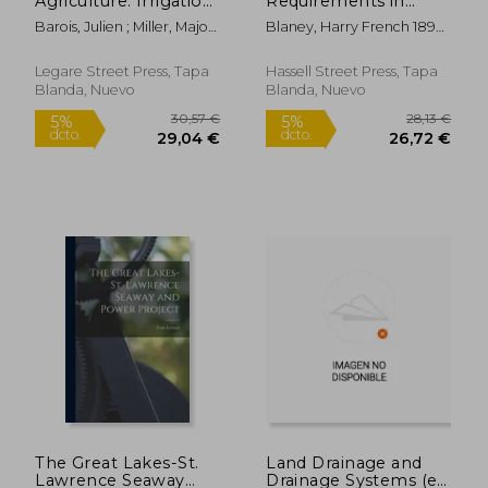
Agriculture. Irrigation
Requirements in
in Egypt (en Inglés)
Irrigated Areas From
Barois, Julien ; Miller, Major
Blaney, Harry French 1892-
Climatological and
A. M.
1976
Irrigation Data; TP-96
(en Inglés)
Legare Street Press, Tapa
Hassell Street Press, Tapa
Blanda, Nuevo
Blanda, Nuevo
28,13 €
34,23
5%
5%
dcto.
dcto.
26,72 €
32,52
The Great Lakes-St.
Land Drainage and
Lawrence Seaway
Drainage Systems (en