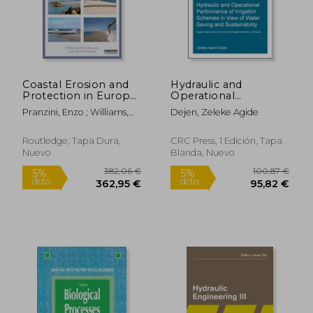
327,41 €
125,19
5%
5%
dcto.
dcto.
311,04 €
118,93
Coastal Erosion and
Hydraulic and
Protection in Europe
Operational
(en Inglés)
Performance of
Pranzini, Enzo ; Williams,
Dejen, Zeleke Agide
Irrigation Schemes in
Allan
View of Water Saving
and Sustainability:
Routledge, Tapa Dura,
CRC Press, 1 Edición, Tapa
Sugar Estates and
Nuevo
Blanda, Nuevo
Community Managed
Schemes in (en
Inglés)