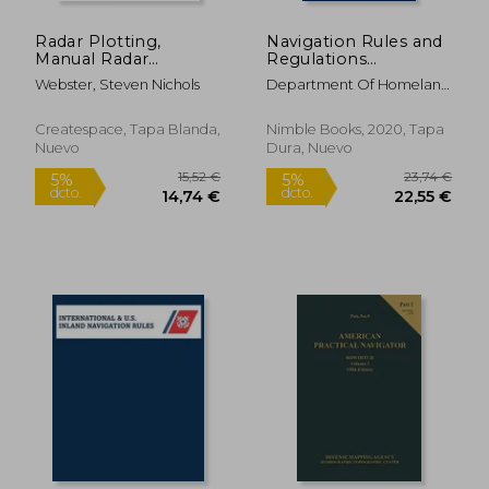
Radar Plotting,
Navigation Rules and
Manual Radar
Regulations
Collision Avoidance:
Handbook (en Inglés)
Webster, Steven Nichols
Department Of Homeland
Lesson #7 (en Inglés)
Security ; United States
Coast Guard
Createspace, Tapa Blanda,
Nimble Books, 2020, Tapa
Nuevo
Dura, Nuevo
27,58