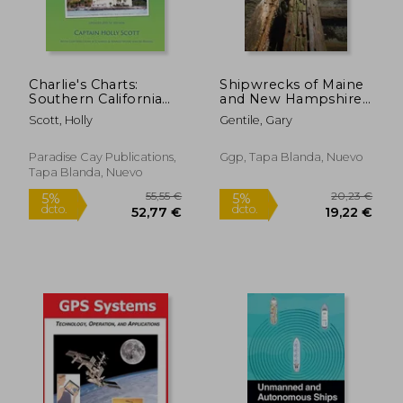
Charlie's Charts:
Shipwrecks of Maine
Southern California
and New Hampshire
(en Inglés)
(en Inglés)
Scott, Holly
Gentile, Gary
24,89 €
38,73
5%
5%
Paradise Cay Publications,
Ggp, Tapa Blanda, Nuevo
dcto.
dcto.
23,65 €
36,80
Tapa Blanda, Nuevo