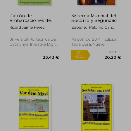
Patrón de
Sistema Mundial del
embarcaciones de
Socorro y Seguridad
recreo (Col.lecció
Maritima
Ricard Jaime Pérez
Zebensuí Palomo Cano
Nàutica)
Universitat Politecnica De
Paidotribo, 2014, 1 Edición,
Catalunya. Iniciativa Digital
Tapa Dura, Nuevo
Politecnica, Tapa Blanda,
Usado
68,92 €
36,26
5%
5%
dcto.
dcto.
65,47 €
34,44