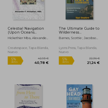
21,32 €
37,43
5%
5%
dcto.
dcto.
20,25 €
35,56
Celestial Navigation
The Ultimate Guide to
(Upon Oceans
Wilderness
Endorsement) (en
Navigation (en Inglés)
Hickethier Mba, Alexander
Barnes, Scottie ; Jacobson,
Inglés)
F.
Cliff ; James Churchill
Createspace, Tapa Blanda,
Lyons Press, Tapa Blanda,
Nuevo
Nuevo