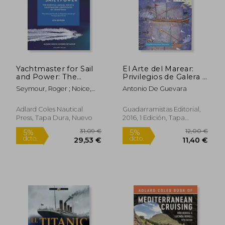
Yachtmaster for Sail
El Arte del Marear:
and Power: The
Privilegios de Galera y
Essential Manual for
Saludables Consejos a
Seymour, Roger ; Noice,
Antonio De Guevara
Rya Yachtmaster(r)
los Navegantes
Alison
Certificates of
Competence (en
Adlard Coles Nautical
Guadarramistas Editorial,
Inglés)
Press, Tapa Dura, Nuevo
2016, 1 Edición, Tapa
Blanda, Nuevo
31,09 €
12,00
5%
5%