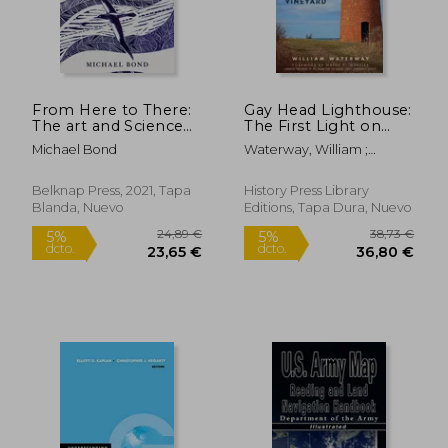
57,34 €
48,88
5%
5%
dcto.
dcto.
54,47 €
46,44
From Here to There:
Gay Head Lighthouse:
The art and Science
The First Light on
of Finding and Losing
Martha's Vineyard (en
Michael Bond
Waterway, William ;
our way (en Inglés)
Inglés)
Wheeler, Wayne C.
Belknap Press, 2021, Tapa
History Press Library
Blanda, Nuevo
Editions, Tapa Dura, Nuevo