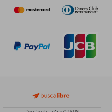
12,74 €
127,99
5%
5%
dcto.
dcto.
12,10 €
121,59
¡Descárgate la App GRATIS!