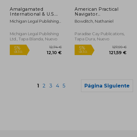
5%
dcto.
23,43 €
26,20
Amalgamated
American Practical
International & U.S.
Navigator
Inland Navigation
BOWDITCH 1984 Vol1
Michigan Legal Publishing
Bowditch, Nathaniel
Rules (en Inglés)
Part 1 7x10 (en Inglés)
Ltd
Michigan Legal Publishing
Paradise Cay Publications,
Ltd., Tapa Blanda, Nuevo
Tapa Dura, Nuevo
1
2
3
4
5
Página Siguiente