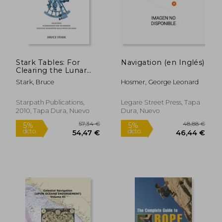
5%
5%
dcto.
dcto.
11,87 €
44,41
Stark Tables: For
Navigation (en Inglés)
Clearing the Lunar
Distance and Finding
Stark, Bruce
Hosmer, George Leonard
Universal Time by
Sextant Observation
Including a
Starpath Publications,
Legare Street Press, Tapa
Convenient way to
2010, Tapa Dura, Nuevo
Dura, Nuevo
Sharpen Celestial
Navigation Skills
While on Land (en
Inglés)