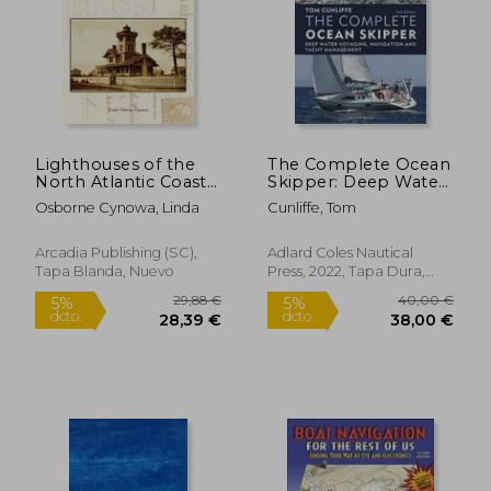
Lighthouses of the
The Complete Ocean
North Atlantic Coast
Skipper: Deep Water
(en Inglés)
Voyaging, Navigation
Osborne Cynowa, Linda
Cunliffe, Tom
and Yacht
Management (en
Inglés)
Arcadia Publishing (SC),
Adlard Coles Nautical
Tapa Blanda, Nuevo
Press, 2022, Tapa Dura,
Nuevo
17,98
5%
dcto.
6,70 €
17,08