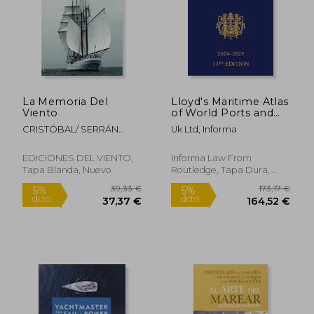
La Memoria Del
Lloyd's Maritime Atlas
Viento
of World Ports and
Shipping Places
CRISTÓBAL/ SERRÁN
Uk Ltd, Informa
2024-2025 (en Inglés)
ORTIZ
EDICIONES DEL VIENTO,
Informa Law From
Tapa Blanda, Nuevo
Routledge, Tapa Dura,
Nuevo
39,33 €
173,17
5%
5%
dcto.
dcto.
37,37 €
164,52