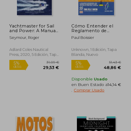
Yachtmaster for Sail
Cómo Entender el
and Power: A Manual
Reglamento de
for the Rya
Abordajes
Seymour, Roger
Paul Boissier
Yachtmaster(r)
Certificates of
Competence (en
Adlard Coles Nautical
Unknown, 1 Edición, Tapa
Inglés)
Press, 2020, 5 Edición, Tapa
Blanda, Nuevo
17,30 €
32,54
5%
5%
Dura, Nuevo
dcto.
dcto.
16,44 €
30,91
Disponible
Usado
en Buen Estado a
14,14 €
.
Comprar Usado