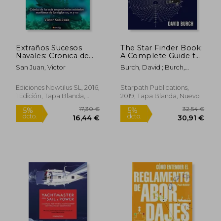
Extraños Sucesos
The Star Finder Book:
Navales: Cronica de
A Complete Guide to
Los Mas
the Many Uses of the
San Juan, Victor
Burch, David ; Burch,
Sorpendentes
2102-D Star Finder
25,00 €
23,75
Tobias
5%
5%
Misterios Maritimos
(en Inglés)
dcto.
dcto.
23,75 €
22,56
de Los Siglos XIX, XX Y
Ediciones Nowtilus SL, 2016,
Starpath Publications,
XX
1 Edición, Tapa Blanda,
2019, Tapa Blanda, Nuevo
Nuevo