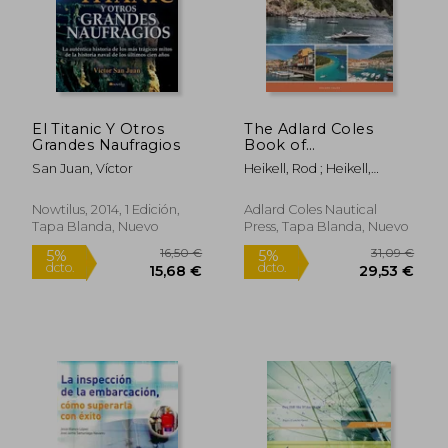
dcto.
dcto.
29,53 €
11,40
El Titanic Y Otros
The Adlard Coles
Grandes Naufragios
Book of
Mediterranean
San Juan, Víctor
Heikell, Rod ; Heikell,
Cruising: 5th Edition
Lucinda
(en Inglés)
Nowtilus, 2014, 1 Edición,
Adlard Coles Nautical
Tapa Blanda, Nuevo
Press, Tapa Blanda, Nuevo