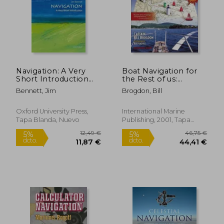
Navigation: A Very
Boat Navigation for
Short Introduction
the Rest of us:
(Very Short
Finding Your way by
Bennett, Jim
Brogdon, Bill
Introductions) (en
eye and Electronics
Inglés)
(en Inglés)
Oxford University Press,
International Marine
Tapa Blanda, Nuevo
Publishing, 2001, Tapa
Blanda, Nuevo
29,88 €
40,00
5%
5%
dcto.
dcto.
28,39 €
38,00