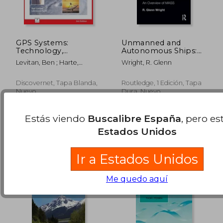
GPS Systems:
Unmanned and
Technology,
Autonomous Ships:
Operation, and
An Overview of Mass
Levitan, Ben ; Harte,
Wright, R. Glenn
Applications (en
(en Inglés)
Lawrence
Inglés)
Discovernet, Tapa Blanda,
Routledge, 1 Edición, Tapa
Nuevo
Dura, Nuevo
240,87 €
35,19
5%
5%
dcto.
dcto.
228,83 €
33,43
Estás viendo
Buscalibre España
, pero es
Estados Unidos
Ir a Estados Unidos
Me quedo aquí