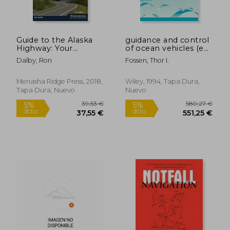
Guide to the Alaska
guidance and control
Highway: Your
of ocean vehicles (en
Complete Driving
Inglés)
Dalby, Ron
Fossen, Thor I.
Guide (en Inglés)
Menasha Ridge Press, 2018,
Wiley, 1994, Tapa Dura,
Tapa Dura, Nuevo
Nuevo
55,55 €
20,23
5%
5%
dcto.
dcto.
52,77 €
19,22