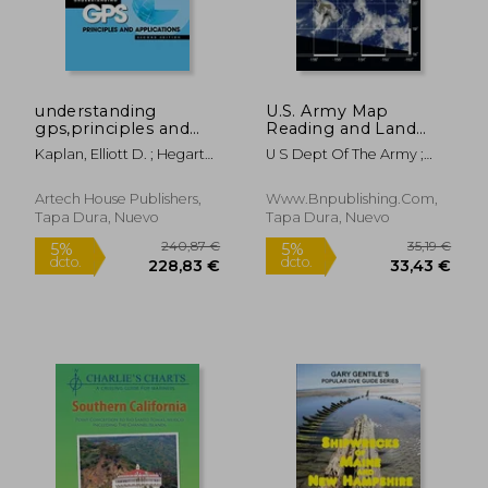
understanding
U.S. Army Map
gps,principles and
Reading and Land
42,93 €
22,36
5%
5%
applications (en
Navigation Handbook
dcto.
dcto.
40,78 €
21,24
Kaplan, Elliott D. ; Hegarty,
U S Dept Of The Army ;
Inglés)
- Illustrated (U.S.
Christopher J.
Department Of The Army ;
Army) (en Inglés)
Department Of The U S
Artech House Publishers,
Www.bnpublishing.com,
Army
Tapa Dura, Nuevo
Tapa Dura, Nuevo