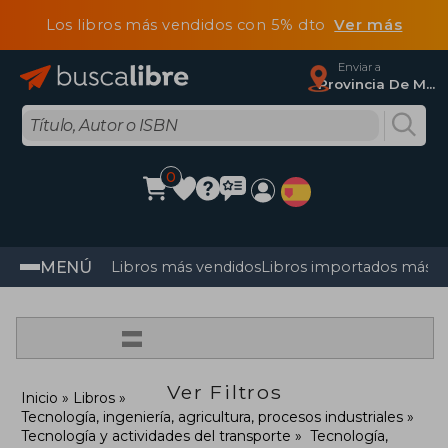
Los libros más vendidos con 5% dto
Ver más
Enviar a
Provincia De Madrid
0
MENÚ
Libros más vendidos
Libros importados más v
=
Ver Filtros
Inicio
Libros
Tecnología, ingeniería, agricultura, procesos industriales
Tecnología y actividades del transporte
Tecnología,