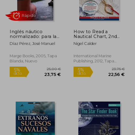
Inglés náutico
How to Read a
21,39 €
29,03
5%
5%
normalizado: para las
Nautical Chart, 2nd
dcto.
dcto.
20,32 €
27,58
comunicaciones
Edition (Includes all
Díaz Pérez, José Manuel
Nigel Calder
marítimas
of Chart #1): A
Complete Guide to
Using and
Marge Books, 2005, Tapa
International Marine
Understanding
Blanda, Nuevo
Publishing, 2012, Tapa
Electronic and Paper
Blanda, Nuevo
Charts (en Inglés)
Rápido