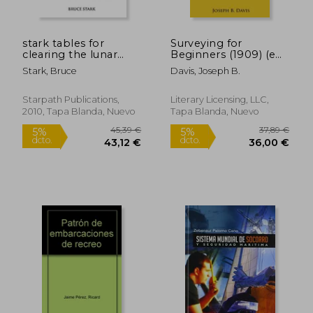
stark tables for
Surveying for
clearing the lunar
Beginners (1909) (en
distance and finding
Inglés)
Stark, Bruce
Davis, Joseph B.
universal time by
sextant observation
including a
Starpath Publications,
Literary Licensing, LLC,
convenient way to
2010, Tapa Blanda, Nuevo
Tapa Blanda, Nuevo
sharpen celestial
navigat (en Inglés)
39,53 €
580,27
5%
5%
dcto.
dcto.
37,55 €
551,25