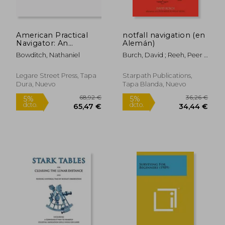
American Practical
notfall navigation (en
Navigator: An
Alemán)
Epitome of
Bowditch, Nathaniel
Burch, David ; Reeh, Peer ;
Navigation and
Ressl, Heinz
Nautical Astronomy
(en Inglés)
Legare Street Press, Tapa
Starpath Publications,
Dura, Nuevo
Tapa Blanda, Nuevo
27,98 €
142,87
5%
5%
dcto.
dcto.
26,58 €
135,72