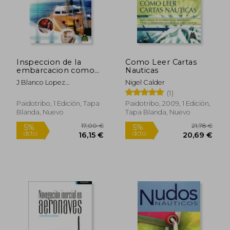
16,50 €
31,09
5%
5%
dcto.
dcto.
15,68 €
29,53
Inspeccion de la
Como Leer Cartas
embarcacion como
Nauticas
superarla con exito
J Blanco Lopez
Nigel Calder
Jesus/Samaniego Navarro
(1)
Paidotribo, 1 Edición, Tapa
Paidotribo, 2009, 1 Edición,
Blanda, Nuevo
Tapa Blanda, Nuevo