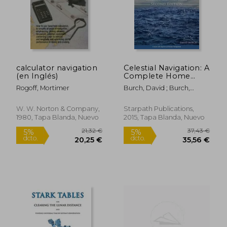
calculator navigation
Celestial Navigation: A
(en Inglés)
Complete Home
Study Course, Second
Rogoff, Mortimer
Burch, David ; Burch,
Edition (en Inglés)
Tobias
W. W. Norton & Company,
Starpath Publications,
1980, Tapa Blanda, Nuevo
2015, Tapa Blanda, Nuevo
12,49 €
46,75