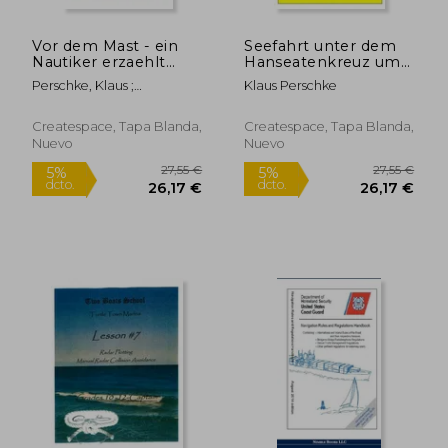
Vor dem Mast - ein
Seefahrt unter dem
Nautiker erzaehlt
Hanseatenkreuz um
vom Beginn seiner
1960: Band 58 in der
Perschke, Klaus ;
Klaus Perschke
Seefahrt: Band 41 in
maritimen gelben
Ruszkowski, Juergen ;
der maritimen
Buchreihe bei
Perschke, Klaus
gelben Buchreihe bei
Juergen Ruszkowski
Createspace, Tapa Blanda,
Createspace, Tapa Blanda,
Juergen Ruszkowski
(maritime gelbe
Nuevo
Nuevo
(en Alemán)
Buchreihe) (Volume
79) (German Edition)
45,39 €
37,89
5%
5%
dcto.
dcto.
43,12 €
36,00