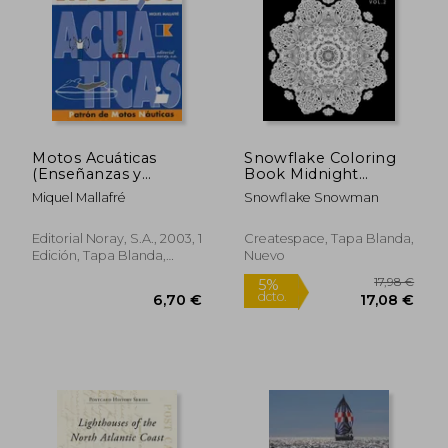
Motos Acuáticas
Snowflake Coloring
(Enseñanzas y
Book Midnight
Titulaciones)
Edition Vol.2: Adult
Miquel Mallafré
Snowflake Snowman
Coloring Book
Designs (Relax with
31,09 €
51,43
our Snowflakes
5%
5%
Editorial Noray, S.A., 2003, 1
Createspace, Tapa Blanda,
dcto.
dcto.
Patterns (Stress
29,53 €
48,86
Edición, Tapa Blanda,
Nuevo
Relief & Creativity))
Usado
(en Inglés)